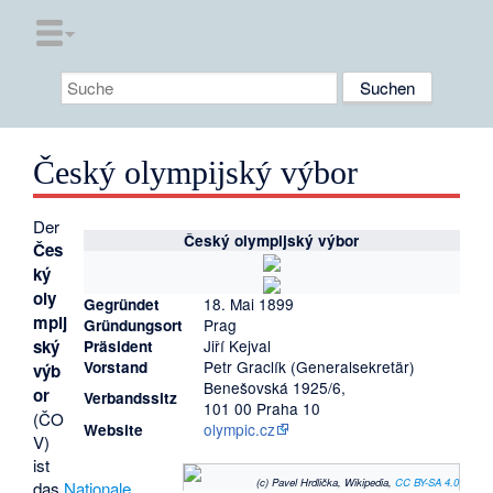
Český olympijský výbor
Der
Český olympijský výbor
Čes
ký
oly
18. Mai 1899
Gegründet
mpij
Prag
Gründungsort
Jiří Kejval
ský
Präsident
Petr Graclík (Generalsekretär)
Vorstand
výb
Benešovská 1925/6,
or
Verbandssitz
101 00 Praha 10
(ČO
olympic.cz
Website
V)
ist
(c) Pavel Hrdlička, Wikipedia,
CC BY-SA 4.0
das
Nationale