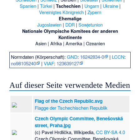
Spanien
|
Türkei
|
|
Ungarn
|
Ukraine
|
Tschechien
Vereinigtes Königreich
|
Zypern
Ehemalige
Jugoslawien
|
DDR
|
Sowjetunion
Nationale Olympische Komitees der anderen
Kontinente
Asien
|
Afrika
|
Amerika
|
Ozeanien
Normdaten (Körperschaft):
GND
:
16242834-0
|
LCCN
:
no98105240
|
VIAF
:
123639127
Auf dieser Seite verwendete Medien
Flag of the Czech Republic.svg
Flagge der Tschechischen Republik
Czech Olympic Committee, Benešovská
street, Praha.jpg
(c) Pavel Hrdlička, Wikipedia,
CC BY-SA 4.0
Czech Olympic Committee, Benešovská