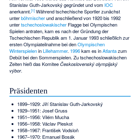
Stanislav Guth-Jarkovský
gegründet und vom
IOC
[
1
]
anerkannt.
Während tschechische Sportler zunächst
unter
böhmischer
und anschließend von 1920 bis 1992
unter
tschechoslowakischer
Flagge bei Olympischen
Spielen antraten, kam es nach der Gründung der
Tschechischen Republik am 1. Januar 1993 schließlich zur
ersten Olympiateilnahme bei den
Olympischen
Winterspielen
in
Lillehammer
.
1996
kam es in
Atlanta
zum
Debüt bei den Sommerspielen. Zu tschechoslowakischen
Zeiten hieß das Komitee
Československý olympijský
výbor
.
Präsidenten
1899–1929:
Jiří Stanislav Guth-Jarkovský
1929–1951:
Josef Gruss
1951–1956:
Vilém Mucha
1956–1958:
Václav Pleskot
1958–1967:
František Vodsloň
1967–1970:
Emanuel Bosák