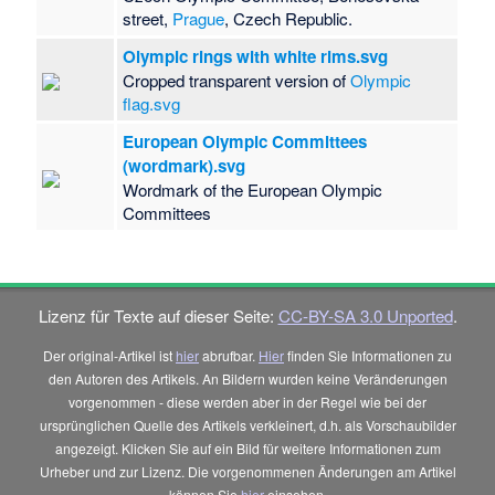
street,
Prague
, Czech Republic.
Olympic rings with white rims.svg
Cropped transparent version of
Olympic
flag.svg
European Olympic Committees
(wordmark).svg
Wordmark of the European Olympic
Committees
Lizenz für Texte auf dieser Seite:
CC-BY-SA 3.0 Unported
.
Der original-Artikel ist
hier
abrufbar.
Hier
finden Sie Informationen zu
den Autoren des Artikels. An Bildern wurden keine Veränderungen
vorgenommen - diese werden aber in der Regel wie bei der
ursprünglichen Quelle des Artikels verkleinert, d.h. als Vorschaubilder
angezeigt. Klicken Sie auf ein Bild für weitere Informationen zum
Urheber und zur Lizenz. Die vorgenommenen Änderungen am Artikel
können Sie
hier
einsehen.