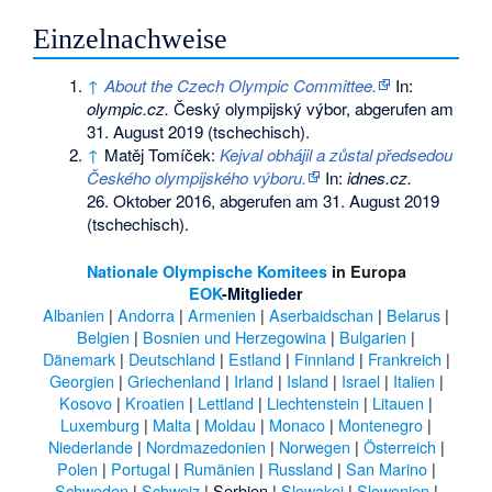
Einzelnachweise
↑
About the Czech Olympic Committee.
In:
olympic.cz.
Český olympijský výbor,
abgerufen am
31. August 2019
(tschechisch).
↑
Matěj Tomíček:
Kejval obhájil a zůstal předsedou
Českého olympijského výboru.
In:
idnes.cz.
26. Oktober 2016,
abgerufen am 31. August 2019
(tschechisch).
Nationale Olympische Komitees
in Europa
EOK
-Mitglieder
Albanien
|
Andorra
|
Armenien
|
Aserbaidschan
|
Belarus
|
Belgien
|
Bosnien und Herzegowina
|
Bulgarien
|
Dänemark
|
Deutschland
|
Estland
|
Finnland
|
Frankreich
|
Georgien
|
Griechenland
|
Irland
|
Island
|
Israel
|
Italien
|
Kosovo
|
Kroatien
|
Lettland
|
Liechtenstein
|
Litauen
|
Luxemburg
|
Malta
|
Moldau
|
Monaco
|
Montenegro
|
Niederlande
|
Nordmazedonien
|
Norwegen
|
Österreich
|
Polen
|
Portugal
|
Rumänien
|
Russland
|
San Marino
|
Schweden
|
Schweiz
|
Serbien
|
Slowakei
|
Slowenien
|