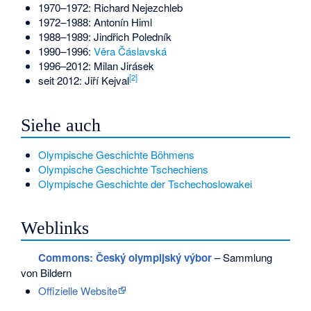
1970–1972:
Richard Nejezchleb
1972–1988:
Antonín Himl
1988–1989:
Jindřich Poledník
1990–1996:
Věra Čáslavská
1996–2012:
Milan Jirásek
[
2
]
seit 2012:
Jiří Kejval
Siehe auch
Olympische Geschichte Böhmens
Olympische Geschichte Tschechiens
Olympische Geschichte der Tschechoslowakei
Weblinks
Commons
: Český olympijský výbor
– Sammlung
von Bildern
Offizielle Website