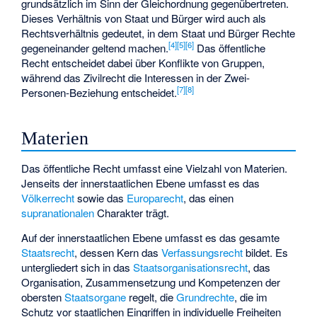
grundsätzlich im Sinn der Gleichordnung gegenübertreten.
Dieses Verhältnis von Staat und Bürger wird auch als
Rechtsverhältnis gedeutet, in dem Staat und Bürger Rechte
[
4
]
[
5
]
[
6
]
gegeneinander geltend machen.
Das öffentliche
Recht entscheidet dabei über Konflikte von Gruppen,
während das Zivilrecht die Interessen in der Zwei-
[
7
]
[
8
]
Personen-Beziehung entscheidet.
Materien
Das öffentliche Recht umfasst eine Vielzahl von Materien.
Jenseits der innerstaatlichen Ebene umfasst es das
Völkerrecht
sowie das
Europarecht
, das einen
supranationalen
Charakter trägt.
Auf der innerstaatlichen Ebene umfasst es das gesamte
Staatsrecht
, dessen Kern das
Verfassungsrecht
bildet. Es
untergliedert sich in das
Staatsorganisationsrecht
, das
Organisation, Zusammensetzung und Kompetenzen der
obersten
Staatsorgane
regelt, die
Grundrechte
, die im
Schutz vor staatlichen Eingriffen in individuelle Freiheiten