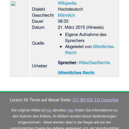
Wikipedia
.
Dialekt
Hochdeutsch
Geschlecht
Männlich
Dauer
08:33
Datum
21. März 2015
(Hinweis)
Eigene Aufnahme des
Sprechers
Quelle
Abgeleitet von
öffentliches
Recht
Sprecher:
RitterDesRechts
Urheber
öffentliches Recht
Lizenz für Texte auf dieser Seite:
CC-BY-SA 3.0 Unported
.
Der original-Artikel ist
hier
abrufbar.
Hier
finden Sie Informationen zu
den Autoren des Artikels. An Bildern wurden keine Veränderungen
vorgenommen - diese werden aber in der Regel wie bei der
ursprünglichen Quelle des Artikels verkleinert, d.h. als Vorschaubilder