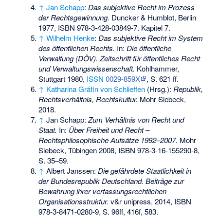
↑
Jan Schapp
:
Das subjektive Recht im Prozess
der Rechtsgewinnung.
Duncker & Humblot, Berlin
1977,
ISBN 978-3-428-03849-7
. Kapitel 7.
↑
Wilhelm Henke
:
Das subjektive Recht im System
des öffentlichen Rechts.
In:
Die öffentliche
Verwaltung (DÖV). Zeitschrift für öffentliches Recht
und Verwaltungswissenschaft.
Kohlhammer,
Stuttgart 1980,
ISSN
0029-859X
, S. 621 ff.
↑
Katharina Gräfin von Schlieffen
(Hrsg.):
Republik,
Rechtsverhältnis, Rechtskultur.
Mohr Siebeck,
2018.
↑
Jan Schapp:
Zum Verhältnis von Recht und
Staat.
In:
Über Freiheit und Recht –
Rechtsphilosophische Aufsätze 1992–2007.
Mohr
Siebeck, Tübingen 2008,
ISBN 978-3-16-155290-8
,
S. 35–59.
↑
Albert Janssen:
Die gefährdete Staatlichkeit in
der Bundesrepublik Deutschland. Beiträge zur
Bewahrung ihrer verfassungsrechtlichen
Organisationsstruktur.
v&r unipress, 2014,
ISBN
978-3-8471-0280-9
, S. 96ff, 416f, 583.