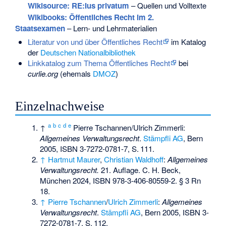
Wikisource: RE:Ius privatum
– Quellen und Volltexte
Wikibooks: Öffentliches Recht im 2.
Staatsexamen
– Lern- und Lehrmaterialien
Literatur von und über Öffentliches Recht
im Katalog
der
Deutschen Nationalbibliothek
Linkkatalog zum Thema Öffentliches Recht
bei
curlie.org
(ehemals
DMOZ
)
Einzelnachweise
a
b
c
d
e
↑
Pierre Tschannen/Ulrich Zimmerli:
Allgemeines Verwaltungsrecht
.
Stämpfli AG
, Bern
2005,
ISBN 3-7272-0781-7
,
S.
111
.
↑
Hartmut Maurer
,
Christian Waldhoff
:
Allgemeines
Verwaltungsrecht.
21. Auflage. C. H. Beck,
München 2024,
ISBN 978-3-406-80559-2
. § 3 Rn
18.
↑
Pierre Tschannen
/
Ulrich Zimmerli
:
Allgemeines
Verwaltungsrecht
.
Stämpfli AG
, Bern 2005,
ISBN 3-
7272-0781-7
,
S.
112
.