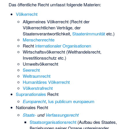
Das öffentliche Recht umfasst folgende Materien:
Völkerrecht
Allgemeines Völkerrecht (Recht der
Völkerrechtlichen Verträge, der
Staatenverantwortlichkeit,
Staatenimmunität
etc.)
Menschenrechte
Recht
internationaler Organisationen
Wirtschaftsvölkerrecht (Welthandelsrecht,
Investitionsschutz etc.)
Umweltvölkerrecht
Seerecht
Weltraumrecht
Humanitäres Völkerrecht
Völkerstrafrecht
Supranationales
Recht
Europarecht
,
Ius publicum europaeum
Nationales Recht
Staats-
und
Verfassungsrecht
Staatsorganisationsrecht
(Aufbau des Staates,
Beziehungen seiner Organe untereinander,