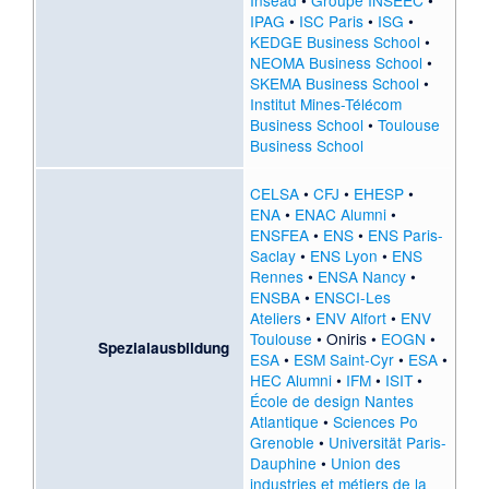
IPAG
•
ISC Paris
•
ISG
•
KEDGE Business School
•
NEOMA Business School
•
SKEMA Business School
•
Institut Mines-Télécom
Business School
•
Toulouse
Business School
CELSA
•
CFJ
•
EHESP
•
ENA
•
ENAC Alumni
•
ENSFEA
•
ENS
•
ENS Paris-
Saclay
•
ENS Lyon
•
ENS
Rennes
•
ENSA Nancy
•
ENSBA
•
ENSCI-Les
Ateliers
•
ENV Alfort
•
ENV
Toulouse
•
Oniris
•
EOGN
•
Spezialausbildung
ESA
•
ESM Saint-Cyr
•
ESA
•
HEC Alumni
•
IFM
•
ISIT
•
École de design Nantes
Atlantique
•
Sciences Po
Grenoble
•
Universität Paris-
Dauphine
•
Union des
industries et métiers de la