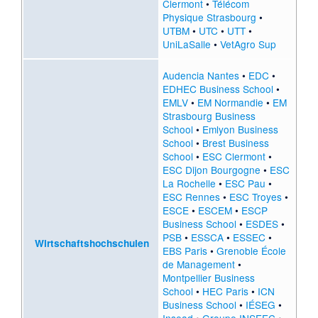
Clermont
•
Télécom
Physique Strasbourg
•
UTBM
•
UTC
•
UTT
•
UniLaSalle
•
VetAgro Sup
Audencia Nantes
•
EDC
•
EDHEC Business School
•
EMLV
•
EM Normandie
•
EM
Strasbourg Business
School
•
Emlyon Business
School
•
Brest Business
School
•
ESC Clermont
•
ESC Dijon Bourgogne
•
ESC
La Rochelle
•
ESC Pau
•
ESC Rennes
•
ESC Troyes
•
ESCE
•
ESCEM
•
ESCP
Business School
•
ESDES
•
PSB
•
ESSCA
•
ESSEC
•
Wirtschaftshochschulen
EBS Paris
•
Grenoble École
de Management
•
Montpellier Business
School
•
HEC Paris
•
ICN
Business School
•
IÉSEG
•
Insead
•
Groupe INSEEC
•