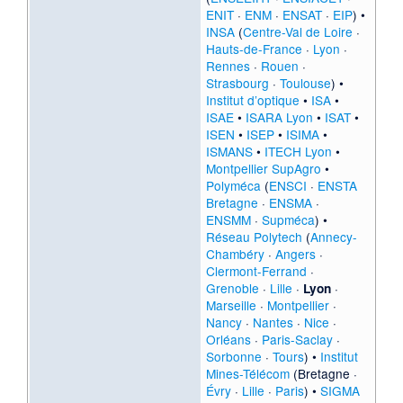
ENIT
·
ENM
·
ENSAT
·
EIP
) •
INSA
(
Centre-Val de Loire
·
Hauts-de-France
·
Lyon
·
Rennes
·
Rouen
·
Strasbourg
·
Toulouse
) •
Institut d’optique
•
ISA
•
ISAE
•
ISARA Lyon
•
ISAT
•
ISEN
•
ISEP
•
ISIMA
•
ISMANS
•
ITECH Lyon
•
Montpellier SupAgro
•
Polyméca
(
ENSCI
·
ENSTA
Bretagne
·
ENSMA
·
ENSMM
·
Supméca
) •
Réseau Polytech
(
Annecy-
Chambéry
·
Angers
·
Clermont-Ferrand
·
Grenoble
·
Lille
·
·
Lyon
Marseille
·
Montpellier
·
Nancy
·
Nantes
·
Nice
·
Orléans
·
Paris-Saclay
·
Sorbonne
·
Tours
) •
Institut
Mines-Télécom
(
Bretagne
·
Évry
·
Lille
·
Paris
) •
SIGMA