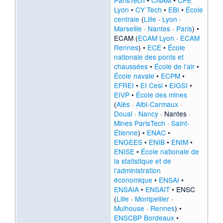
Lyon
•
CY Tech
•
EBI
•
École
centrale
(
Lille
·
Lyon
·
Marseille
·
Nantes
·
Paris
) •
ECAM (
ECAM Lyon
·
ECAM
Rennes
) •
ECE
•
École
nationale des ponts et
chaussées
•
École de l’air
•
École navale
•
ECPM
•
EFREI
•
EI Cesi
•
EIGSI
•
EIVP
•
École des mines
(
Alès
·
Albi-Carmaux
·
Douai
·
Nancy
·
Nantes
·
Mines ParisTech
·
Saint-
Étienne
) •
ENAC
•
ENGEES
•
ENIB
•
ENIM
•
ENISE
•
École nationale de
la statistique et de
l’administration
économique
•
ENSAI
•
ENSAIA
•
ENSAIT
• ENSC
(
Lille
·
Montpellier
·
Mulhouse
·
Rennes
) •
ENSCBP Bordeaux
•