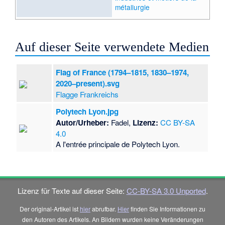
métallurgie
Auf dieser Seite verwendete Medien
Flag of France (1794–1815, 1830–1974,
2020–present).svg
Flagge Frankreichs
Polytech Lyon.jpg
Autor/Urheber:
Fadel,
Lizenz:
CC BY-SA
4.0
A l'entrée principale de Polytech Lyon.
Lizenz für Texte auf dieser Seite:
CC-BY-SA 3.0 Unported
.
Der original-Artikel ist
hier
abrufbar.
Hier
finden Sie Informationen zu
den Autoren des Artikels. An Bildern wurden keine Veränderungen