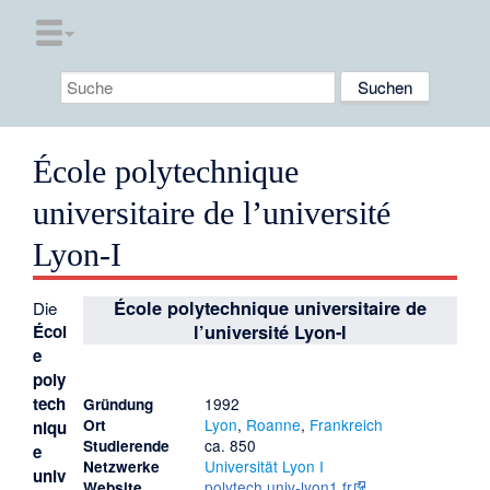
École polytechnique
universitaire de l’université
Lyon-I
École polytechnique universitaire de
Die
Écol
l’université Lyon-I
e
poly
tech
1992
Gründung
Lyon
,
Roanne
,
Frankreich
Ort
niqu
ca. 850
Studierende
e
Universität Lyon I
Netzwerke
univ
polytech.univ-lyon1.fr
Website