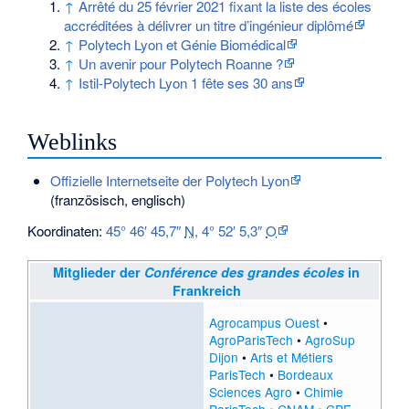
↑
Arrêté du 25 février 2021 fixant la liste des écoles
accréditées à délivrer un titre d’ingénieur diplômé
↑
Polytech Lyon et Génie Biomédical
↑
Un avenir pour Polytech Roanne ?
↑
Istil-Polytech Lyon 1 fête ses 30 ans
Weblinks
Offizielle Internetseite der Polytech Lyon
(französisch, englisch)
Koordinaten:
45° 46′ 45,7″
N
,
4° 52′ 5,3″
O
Mitglieder der
Conférence des grandes écoles
in
Frankreich
Agrocampus Ouest
•
AgroParisTech
•
AgroSup
Dijon
•
Arts et Métiers
ParisTech
•
Bordeaux
Sciences Agro
•
Chimie
ParisTech
•
CNAM
•
CPE