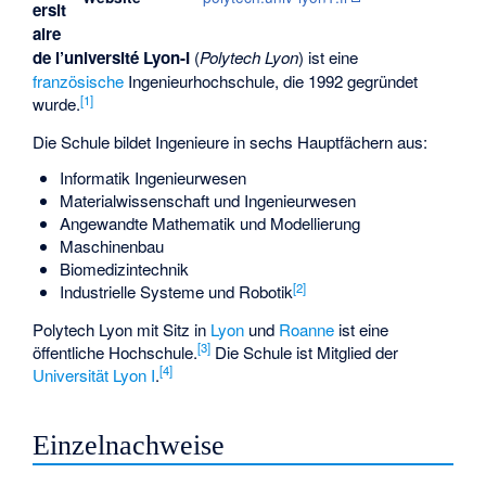
ersit
aire
de l’université Lyon-I
(
Polytech Lyon
) ist eine
französische
Ingenieurhochschule, die 1992 gegründet
[1]
wurde.
Die Schule bildet Ingenieure in sechs Hauptfächern aus:
Informatik Ingenieurwesen
Materialwissenschaft und Ingenieurwesen
Angewandte Mathematik und Modellierung
Maschinenbau
Biomedizintechnik
[2]
Industrielle Systeme und Robotik
Polytech Lyon mit Sitz in
Lyon
und
Roanne
ist eine
[3]
öffentliche Hochschule.
Die Schule ist Mitglied der
[4]
Universität Lyon I
.
Einzelnachweise