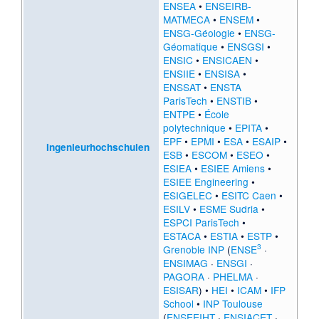
ENSEA
•
ENSEIRB-
MATMECA
•
ENSEM
•
ENSG-Géologie
•
ENSG-
Géomatique
•
ENSGSI
•
ENSIC
•
ENSICAEN
•
ENSIIE
•
ENSISA
•
ENSSAT
•
ENSTA
ParisTech
•
ENSTIB
•
ENTPE
•
École
polytechnique
•
EPITA
•
EPF
•
EPMI
•
ESA
•
ESAIP
•
Ingenieurhochschulen
ESB
•
ESCOM
•
ESEO
•
ESIEA
•
ESIEE Amiens
•
ESIEE Engineering
•
ESIGELEC
•
ESITC Caen
•
ESILV
•
ESME Sudria
•
ESPCI ParisTech
•
ESTACA
•
ESTIA
•
ESTP
•
3
Grenoble INP
(
ENSE
·
ENSIMAG
·
ENSGI
·
PAGORA
·
PHELMA
·
ESISAR
) •
HEI
•
ICAM
•
IFP
School
•
INP Toulouse
(
ENSEEIHT
·
ENSIACET
·