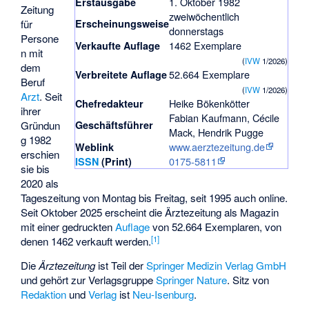
1. Oktober 1982
Erstausgabe
Zeitung
zweiwöchentlich
Erscheinungsweise
für
donnerstags
Persone
1462 Exemplare
Verkaufte Auflage
n mit
(
IVW
1/2026)
dem
52.664 Exemplare
Verbreitete Auflage
Beruf
(
IVW
1/2026)
Arzt
. Seit
Heike Bökenkötter
Chefredakteur
ihrer
Fabian Kaufmann, Cécile
Geschäftsführer
Gründun
Mack, Hendrik Pugge
g 1982
www.aerztezeitung.de
Weblink
erschien
0175-5811
ISSN
(Print)
sie bis
2020 als
Tageszeitung von Montag bis Freitag, seit 1995 auch online.
Seit Oktober 2025 erscheint die Ärztezeitung als Magazin
mit einer gedruckten
Auflage
von 52.664 Exemplaren, von
[
1
]
denen 1462 verkauft werden.
Die
Ärztezeitung
ist Teil der
Springer Medizin Verlag GmbH
und gehört zur Verlagsgruppe
Springer Nature
. Sitz von
Redaktion
und
Verlag
ist
Neu-Isenburg
.