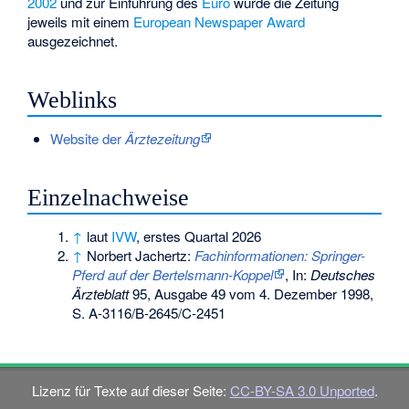
2002
und zur Einführung des
Euro
wurde die Zeitung
jeweils mit einem
European Newspaper Award
ausgezeichnet.
Weblinks
Website der
Ärztezeitung
Einzelnachweise
↑
laut
IVW
, erstes Quartal 2026
↑
Norbert Jachertz:
Fachinformationen: Springer-
Pferd auf der Bertelsmann-Koppel
, In:
Deutsches
Ärzteblatt
95, Ausgabe 49 vom 4. Dezember 1998,
S. A-3116/B-2645/C-2451
Lizenz für Texte auf dieser Seite:
CC-BY-SA 3.0 Unported
.