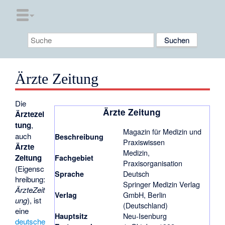
Ärzte Zeitung
Die
Ärzte Zeitung
Ärztezei
tung
,
Magazin für Medizin und
auch
Beschreibung
Praxiswissen
Ärzte
Medizin,
Zeitung
Fachgebiet
Praxisorganisation
(Eigensc
Deutsch
Sprache
hreibung:
Springer Medizin Verlag
ÄrzteZeit
GmbH, Berlin
Verlag
ung
), ist
(Deutschland)
eine
Neu-Isenburg
Hauptsitz
deutsche