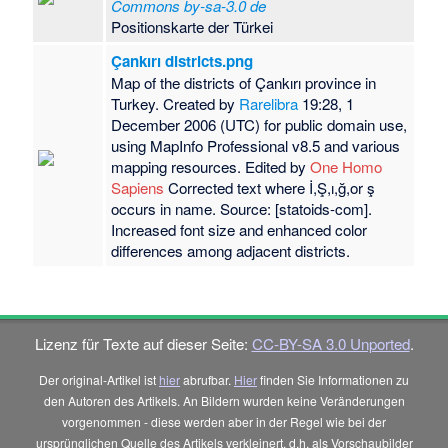
Commons by-sa-3.0 de
Positionskarte der Türkei
Çankırı districts.png
Map of the districts of Çankırı province in
Turkey. Created by
Rarelibra
19:28, 1
December 2006 (UTC) for public domain use,
using MapInfo Professional v8.5 and various
mapping resources. Edited by
One Homo
Sapiens
Corrected text where İ,Ş,ı,ğ,or ş
occurs in name. Source: [statoids-com].
Increased font size and enhanced color
differences among adjacent districts.
Lizenz für Texte auf dieser Seite:
CC-BY-SA 3.0 Unported
.
Der original-Artikel ist
hier
abrufbar.
Hier
finden Sie Informationen zu
den Autoren des Artikels. An Bildern wurden keine Veränderungen
vorgenommen - diese werden aber in der Regel wie bei der
ursprünglichen Quelle des Artikels verkleinert, d.h. als Vorschaubilder