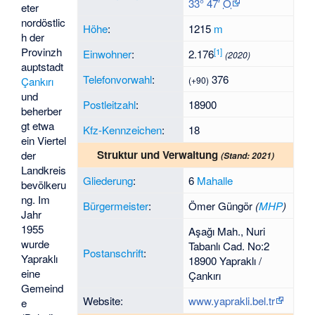
33° 47′
O
eter
nordöstlic
Höhe
:
1215
m
h der
Provinzh
[
1
]
Einwohner
:
2.176
(2020)
auptstadt
Telefonvorwahl
:
376
Çankırı
(+90)
und
Postleitzahl
:
18900
beherber
gt etwa
Kfz-Kennzeichen
:
18
ein Viertel
Struktur und Verwaltung
der
(Stand: 2021)
Landkreis
Gliederung
:
6
Mahalle
bevölkeru
ng. Im
Bürgermeister
:
Ömer Güngör
(
MHP
)
Jahr
1955
Aşağı Mah., Nuri
wurde
Tabanlı Cad. No:2
Postanschrift
:
Yapraklı
18900 Yapraklı /
eine
Çankırı
Gemeind
Website:
www.yaprakli.bel.tr
e