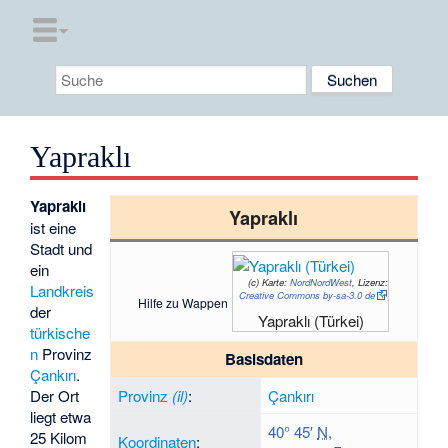
Yapraklı
Yapraklı
Yapraklı
ist eine
Stadt und
ein
(c)
Karte:
NordNordWest
, Lizenz:
Landkreis
Creative Commons by-sa-3.0 de
Hilfe zu Wappen
der
Yapraklı (Türkei)
türkische
n
Provinz
Basisdaten
Çankırı
.
Der Ort
Provinz
(il)
:
Çankırı
liegt etwa
40° 45′
N
,
25 Kilom
Koordinaten
: