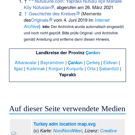
↑
Nufusune.com: Yapraklı Nüfusu İlçe Mahalle
Köy Nüfusları
, abgerufen am 26. März 2021
↑
Geschichte des Kreises
(
Memento
des
Originals
vom 4. Juni 2019 im
Internet
Archive
)
Info:
Der Archivlink wurde automatisch eingesetzt
und noch nicht geprüft. Bitte prüfe Original- und Archivlink
gemäß
Anleitung
und entferne dann diesen Hinweis.
Landkreise der Provinz
Çankırı
Atkaracalar
|
Bayramören
|
|
Çerkeş
|
Eldivan
|
Çankırı
Ilgaz
|
Kızılırmak
|
Korgun
|
Kurşunlu
|
Orta
|
Şabanözü
|
Yapraklı
Auf dieser Seite verwendete Medien
Turkey adm location map.svg
(c)
Karte:
NordNordWest
, Lizenz:
Creative