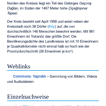
Norden des Kreises liegt ein Teil des Gebirges
Geçmiş
Dağları
, im Süden der 1467 Meter hohe
Çiçeğinpınar
Tepesi
.
Der Kreis besteht seit April 1958 und weist neben der
Kreisstadt noch 38 Dörfer (
Köy
) auf, die von
durchschnittlich 146 Menschen bewohnt werden. Mit 981
Einwohnern ist
Yukarıöz
das größte Dorf. Die
Bevölkerungsdichte des Landkreises ist mit 10 Einwohnern
je Quadratkilometer nicht einmal halb so hoch wie der
Provinzdurchschnitt (26 Einwohner je km²).
Weblinks
Commons
: Yapraklı
– Sammlung von Bildern, Videos
und Audiodateien
Einzelnachweise
a
b