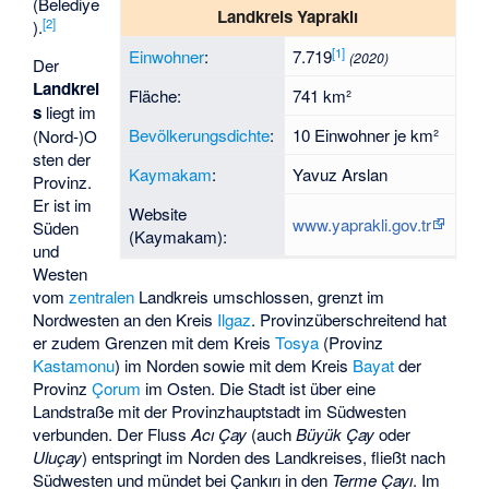
(Belediye
Landkreis Yapraklı
[
2
]
).
[
1
]
Einwohner
:
7.719
(2020)
Der
Landkrei
Fläche:
741 km²
s
liegt im
Bevölkerungsdichte
:
10 Einwohner je km²
(Nord-)O
sten der
Kaymakam
:
Yavuz Arslan
Provinz.
Er ist im
Website
www.yaprakli.gov.tr
Süden
(Kaymakam):
und
Westen
vom
zentralen
Landkreis umschlossen, grenzt im
Nordwesten an den Kreis
Ilgaz
. Provinzüberschreitend hat
er zudem Grenzen mit dem Kreis
Tosya
(Provinz
Kastamonu
) im Norden sowie mit dem Kreis
Bayat
der
Provinz
Çorum
im Osten. Die Stadt ist über eine
Landstraße mit der Provinzhauptstadt im Südwesten
verbunden. Der Fluss
Acı Çay
(auch
Büyük Çay
oder
Uluçay
) entspringt im Norden des Landkreises, fließt nach
Südwesten und mündet bei Çankırı in den
Terme Çayı
. Im