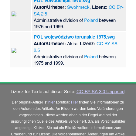
POL Voivodships 1975.svg
Autor/Urheber:
Swohmeck
,
Lizenz:
CC BY-
SA 2.5
Administrative division of
Poland
between
1975 and 1999.
POL województwo torunskie 1975.svg
Autor/Urheber:
Akira,
Lizenz:
CC BY-SA
2.5
Administrative division of
Poland
between
1975 and 1999.
Lizenz für Texte auf dieser Seite:
CC-BY-SA 3.0 Unported
.
Der original-Artikel ist
hier
abrufbar.
Hier
finden Sie Informationen zu
den Autoren des Artikels. An Bildern wurden keine Veränderungen
vorgenommen - diese werden aber in der Regel wie bei der
ursprünglichen Quelle des Artikels verkleinert, d.h. als Vorschaubilder
angezeigt. Klicken Sie auf ein Bild für weitere Informationen zum
Urheber und zur Lizenz. Die vorgenommenen Änderungen am Artikel