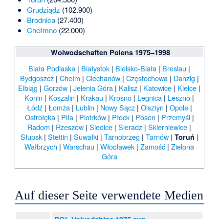
Grudziądz
(102.900)
Brodnica
(27.400)
Chełmno
(22.000)
Woiwodschaften Polens 1975–1998
Biała Podlaska
|
Białystok
|
Bielsko-Biała
|
Breslau
|
Bydgoszcz
|
Chełm
|
Ciechanów
|
Częstochowa
|
Danzig
|
Elbląg
|
Gorzów
|
Jelenia Góra
|
Kalisz
|
Katowice
|
Kielce
|
Konin
|
Koszalin
|
Krakau
|
Krosno
|
Legnica
|
Leszno
|
Łódź
|
Łomża
|
Lublin
|
Nowy Sącz
|
Olsztyn
|
Opole
|
Ostrołęka
|
Piła
|
Piotrków
|
Płock
|
Posen
|
Przemyśl
|
Radom
|
Rzeszów
|
Siedlce
|
Sieradz
|
Skierniewice
|
Słupsk
|
Stettin
|
Suwałki
|
Tarnobrzeg
|
Tarnów
|
|
Toruń
Wałbrzych
|
Warschau
|
Włocławek
|
Zamość
|
Zielona
Góra
Auf dieser Seite verwendete Medien