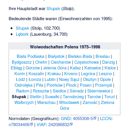
Ihre Hauptstadt war
Słupsk
(
Stolp
).
Bedeutende Städte waren (Einwohnerzahlen von 1995):
Słupsk
(Stolp, 102.700)
Lębork
(Lauenburg, 34.700)
Woiwodschaften Polens 1975–1998
Biała Podlaska
|
Białystok
|
Bielsko-Biała
|
Breslau
|
Bydgoszcz
|
Chełm
|
Ciechanów
|
Częstochowa
|
Danzig
|
Elbląg
|
Gorzów
|
Jelenia Góra
|
Kalisz
|
Katowice
|
Kielce
|
Konin
|
Koszalin
|
Krakau
|
Krosno
|
Legnica
|
Leszno
|
Łódź
|
Łomża
|
Lublin
|
Nowy Sącz
|
Olsztyn
|
Opole
|
Ostrołęka
|
Piła
|
Piotrków
|
Płock
|
Posen
|
Przemyśl
|
Radom
|
Rzeszów
|
Siedlce
|
Sieradz
|
Skierniewice
|
|
Stettin
|
Suwałki
|
Tarnobrzeg
|
Tarnów
|
Toruń
|
Słupsk
Wałbrzych
|
Warschau
|
Włocławek
|
Zamość
|
Zielona
Góra
Normdaten (Geografikum):
GND
:
4055308-5
|
LCCN
:
n78034406
|
VIAF
:
242086832