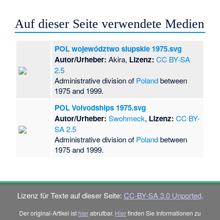
Auf dieser Seite verwendete Medien
POL województwo slupskie 1975.svg
Autor/Urheber:
Akira,
Lizenz:
CC BY-SA
2.5
Administrative division of
Poland
between
1975 and 1999.
POL Voivodships 1975.svg
Autor/Urheber:
Swohmeck
,
Lizenz:
CC BY-
SA 2.5
Administrative division of
Poland
between
1975 and 1999.
Lizenz für Texte auf dieser Seite:
CC-BY-SA 3.0 Unported
.
Der original-Artikel ist
hier
abrufbar.
Hier
finden Sie Informationen zu