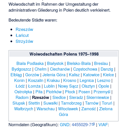
Woiwodschaft im Rahmen der Umgestaltung der
administrativen Gliederung in Polen deutlich verkleinert.
Bedeutende Städte waren:
Rzeszów
Łańcut
Strzyżów
Woiwodschaften Polens 1975–1998
Biała Podlaska
|
Białystok
|
Bielsko-Biała
|
Breslau
|
Bydgoszcz
|
Chełm
|
Ciechanów
|
Częstochowa
|
Danzig
|
Elbląg
|
Gorzów
|
Jelenia Góra
|
Kalisz
|
Katowice
|
Kielce
|
Konin
|
Koszalin
|
Krakau
|
Krosno
|
Legnica
|
Leszno
|
Łódź
|
Łomża
|
Lublin
|
Nowy Sącz
|
Olsztyn
|
Opole
|
Ostrołęka
|
Piła
|
Piotrków
|
Płock
|
Posen
|
Przemyśl
|
Radom
|
|
Siedlce
|
Sieradz
|
Skierniewice
|
Rzeszów
Słupsk
|
Stettin
|
Suwałki
|
Tarnobrzeg
|
Tarnów
|
Toruń
|
Wałbrzych
|
Warschau
|
Włocławek
|
Zamość
|
Zielona
Góra
Normdaten (Geografikum):
GND
:
4455029-7
|
VIAF
: