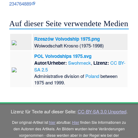
234764889
Auf dieser Seite verwendete Medien
Rzeszów Voivodship 1975.png
Woiwodschaft Krosno (1975-1998)
POL Voivodships 1975.svg
Autor/Urheber:
Swohmeck
,
Lizenz:
CC BY-
SA 2.5
Administrative division of
Poland
between
1975 and 1999.
Lizenz für Texte auf dieser Seite:
CC-BY-SA 3.0 Unported
.
Der original-Artikel ist
hier
abrufbar.
Hier
finden Sie Informationen zu
den Autoren des Artikels. An Bildern wurden keine Veränderungen
vorgenommen - diese werden aber in der Regel wie bei der