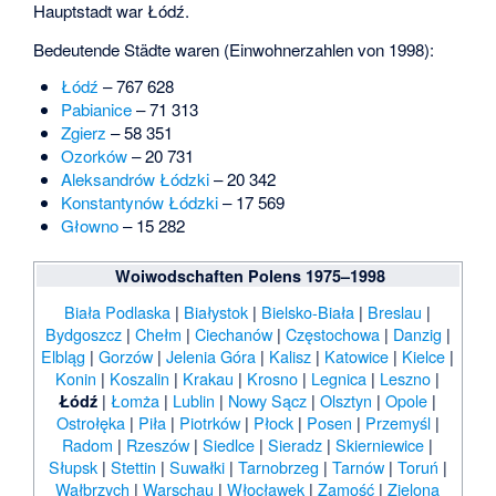
Hauptstadt war Łódź.
Bedeutende Städte waren (Einwohnerzahlen von 1998):
Łódź
– 767 628
Pabianice
– 71 313
Zgierz
– 58 351
Ozorków
– 20 731
Aleksandrów Łódzki
– 20 342
Konstantynów Łódzki
– 17 569
Głowno
– 15 282
Woiwodschaften Polens 1975–1998
Biała Podlaska
|
Białystok
|
Bielsko-Biała
|
Breslau
|
Bydgoszcz
|
Chełm
|
Ciechanów
|
Częstochowa
|
Danzig
|
Elbląg
|
Gorzów
|
Jelenia Góra
|
Kalisz
|
Katowice
|
Kielce
|
Konin
|
Koszalin
|
Krakau
|
Krosno
|
Legnica
|
Leszno
|
|
Łomża
|
Lublin
|
Nowy Sącz
|
Olsztyn
|
Opole
|
Łódź
Ostrołęka
|
Piła
|
Piotrków
|
Płock
|
Posen
|
Przemyśl
|
Radom
|
Rzeszów
|
Siedlce
|
Sieradz
|
Skierniewice
|
Słupsk
|
Stettin
|
Suwałki
|
Tarnobrzeg
|
Tarnów
|
Toruń
|
Wałbrzych
|
Warschau
|
Włocławek
|
Zamość
|
Zielona