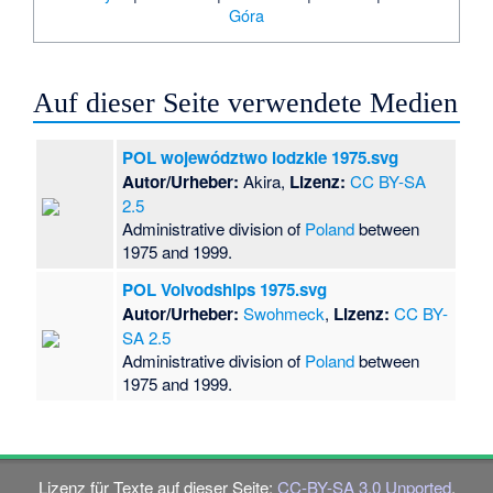
Góra
Auf dieser Seite verwendete Medien
POL województwo lodzkie 1975.svg
Autor/Urheber:
Akira,
Lizenz:
CC BY-SA
2.5
Administrative division of
Poland
between
1975 and 1999.
POL Voivodships 1975.svg
Autor/Urheber:
Swohmeck
,
Lizenz:
CC BY-
SA 2.5
Administrative division of
Poland
between
1975 and 1999.
Lizenz für Texte auf dieser Seite:
CC-BY-SA 3.0 Unported
.