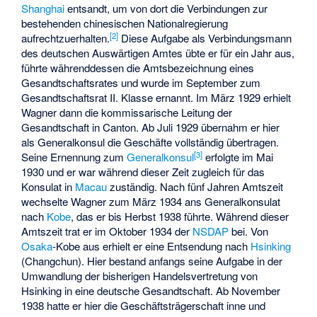
Shanghai
entsandt, um von dort die Verbindungen zur
bestehenden chinesischen Nationalregierung
[
2
]
aufrechtzuerhalten.
Diese Aufgabe als Verbindungsmann
des deutschen Auswärtigen Amtes übte er für ein Jahr aus,
führte währenddessen die Amtsbezeichnung eines
Gesandtschaftsrates und wurde im September zum
Gesandtschaftsrat II. Klasse ernannt. Im März 1929 erhielt
Wagner dann die kommissarische Leitung der
Gesandtschaft in Canton. Ab Juli 1929 übernahm er hier
als Generalkonsul die Geschäfte vollständig übertragen.
[
3
]
Seine Ernennung zum
Generalkonsul
erfolgte im Mai
1930 und er war während dieser Zeit zugleich für das
Konsulat in
Macau
zuständig. Nach fünf Jahren Amtszeit
wechselte Wagner zum März 1934 ans Generalkonsulat
nach
Kobe
, das er bis Herbst 1938 führte. Während dieser
Amtszeit trat er im Oktober 1934 der
NSDAP
bei. Von
Osaka
-Kobe aus erhielt er eine Entsendung nach
Hsinking
(Changchun). Hier bestand anfangs seine Aufgabe in der
Umwandlung der bisherigen Handelsvertretung von
Hsinking in eine deutsche Gesandtschaft. Ab November
1938 hatte er hier die Geschäftsträgerschaft inne und