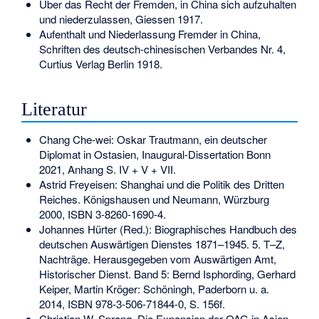
Über das Recht der Fremden, in China sich aufzuhalten
und niederzulassen, Giessen 1917.
Aufenthalt und Niederlassung Fremder in China,
Schriften des deutsch-chinesischen Verbandes Nr. 4,
Curtius Verlag Berlin 1918.
Literatur
Chang Che-wei: Oskar Trautmann, ein deutscher
Diplomat in Ostasien, Inaugural-Dissertation Bonn
2021, Anhang S. IV + V + VII.
Astrid Freyeisen: Shanghai und die Politik des Dritten
Reiches. Königshausen und Neumann, Würzburg
2000,
ISBN 3-8260-1690-4
.
Johannes Hürter (Red.): Biographisches Handbuch des
deutschen Auswärtigen Dienstes 1871–1945. 5. T–Z,
Nachträge. Herausgegeben vom Auswärtigen Amt,
Historischer Dienst. Band 5: Bernd Isphording, Gerhard
Keiper, Martin Kröger: Schöningh, Paderborn u. a.
2014,
ISBN 978-3-506-71844-0
, S. 156f.
Christian W. Sprang, Die Expansion der OAG in Asien