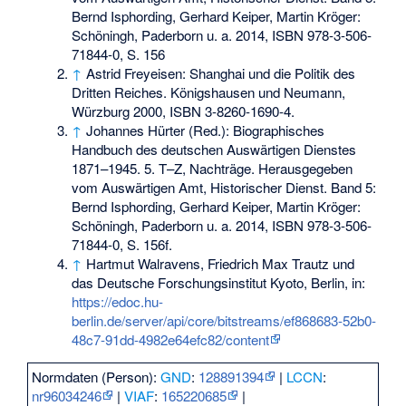
Bernd Isphording, Gerhard Keiper, Martin Kröger:
Schöningh, Paderborn u. a. 2014,
ISBN 978-3-506-
71844-0
, S. 156
↑
Astrid Freyeisen: Shanghai und die Politik des
Dritten Reiches. Königshausen und Neumann,
Würzburg 2000,
ISBN 3-8260-1690-4
.
↑
Johannes Hürter (Red.): Biographisches
Handbuch des deutschen Auswärtigen Dienstes
1871–1945. 5. T–Z, Nachträge. Herausgegeben
vom Auswärtigen Amt, Historischer Dienst. Band 5:
Bernd Isphording, Gerhard Keiper, Martin Kröger:
Schöningh, Paderborn u. a. 2014,
ISBN 978-3-506-
71844-0
, S. 156f.
↑
Hartmut Walravens, Friedrich Max Trautz und
das Deutsche Forschungsinstitut Kyoto, Berlin, in:
https://edoc.hu-
berlin.de/server/api/core/bitstreams/ef868683-52b0-
48c7-91dd-4982e64efc82/content
Normdaten (Person):
GND
:
128891394
|
LCCN
:
nr96034246
|
VIAF
:
165220685
|