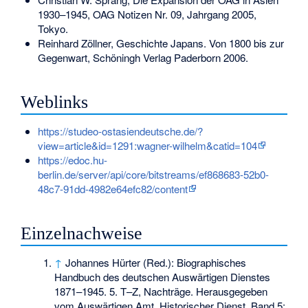
1930–1945, OAG Notizen Nr. 09, Jahrgang 2005,
Tokyo.
Reinhard Zöllner, Geschichte Japans. Von 1800 bis zur
Gegenwart, Schöningh Verlag Paderborn 2006.
Weblinks
https://studeo-ostasiendeutsche.de/?
view=article&id=1291:wagner-wilhelm&catid=104
https://edoc.hu-
berlin.de/server/api/core/bitstreams/ef868683-52b0-
48c7-91dd-4982e64efc82/content
Einzelnachweise
↑
Johannes Hürter (Red.): Biographisches
Handbuch des deutschen Auswärtigen Dienstes
1871–1945. 5. T–Z, Nachträge. Herausgegeben
vom Auswärtigen Amt, Historischer Dienst. Band 5: