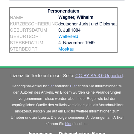
Personendaten
Wagner, Wilhelm
NAME
KURZBESCHREIBUNG
deutscher Jurist und Diplomat
GEBURTSDATUM
3. Juli 1884
GEBURTSORT
Wetterfeld
STERBEDATUM
4. November 1949
STERBEORT
Moskau
Lizenz für Texte auf dieser Seite:
CC-BY-SA 3.0 Unported
.
Der original-Artikel ist
hier
abrufbar.
Hier
finden Sie Informationen zu
den Autoren des Artikels. An Bildern wurden keine Veränderungen
vorgenommen - diese werden aber in der Regel wie bei der
ursprünglichen Quelle des Artikels verkleinert, d.h. als Vorschaubilder
angezeigt. Klicken Sie auf ein Bild für weitere Informationen zum
Urheber und zur Lizenz. Die vorgenommenen Änderungen am Artikel
können Sie
hier
einsehen.
Impressum
-
Datenschutzerklärung