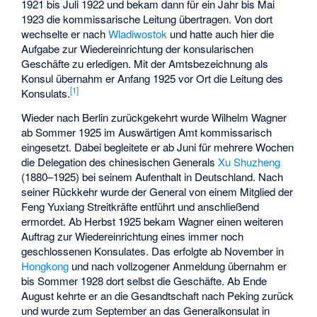
1921 bis Juli 1922 und bekam dann für ein Jahr bis Mai
1923 die kommissarische Leitung übertragen. Von dort
wechselte er nach
Wladiwostok
und hatte auch hier die
Aufgabe zur Wiedereinrichtung der konsularischen
Geschäfte zu erledigen. Mit der Amtsbezeichnung als
Konsul übernahm er Anfang 1925 vor Ort die Leitung des
[
1
]
Konsulats.
Wieder nach Berlin zurückgekehrt wurde Wilhelm Wagner
ab Sommer 1925 im Auswärtigen Amt kommissarisch
eingesetzt. Dabei begleitete er ab Juni für mehrere Wochen
die Delegation des chinesischen Generals
Xu Shuzheng
(1880–1925) bei seinem Aufenthalt in Deutschland. Nach
seiner Rückkehr wurde der General von einem Mitglied der
Feng Yuxiang Streitkräfte entführt und anschließend
ermordet. Ab Herbst 1925 bekam Wagner einen weiteren
Auftrag zur Wiedereinrichtung eines immer noch
geschlossenen Konsulates. Das erfolgte ab November in
Hongkong
und nach vollzogener Anmeldung übernahm er
bis Sommer 1928 dort selbst die Geschäfte. Ab Ende
August kehrte er an die Gesandtschaft nach Peking zurück
und wurde zum September an das Generalkonsulat in