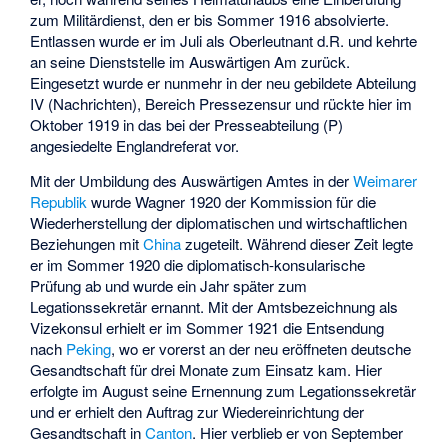
zum Militärdienst, den er bis Sommer 1916 absolvierte.
Entlassen wurde er im Juli als Oberleutnant d.R. und kehrte
an seine Dienststelle im Auswärtigen Am zurück.
Eingesetzt wurde er nunmehr in der neu gebildete Abteilung
IV (Nachrichten), Bereich Pressezensur und rückte hier im
Oktober 1919 in das bei der Presseabteilung (P)
angesiedelte Englandreferat vor.
Mit der Umbildung des Auswärtigen Amtes in der
Weimarer
Republik
wurde Wagner 1920 der Kommission für die
Wiederherstellung der diplomatischen und wirtschaftlichen
Beziehungen mit
China
zugeteilt. Während dieser Zeit legte
er im Sommer 1920 die diplomatisch-konsularische
Prüfung ab und wurde ein Jahr später zum
Legationssekretär ernannt. Mit der Amtsbezeichnung als
Vizekonsul erhielt er im Sommer 1921 die Entsendung
nach
Peking
, wo er vorerst an der neu eröffneten deutsche
Gesandtschaft für drei Monate zum Einsatz kam. Hier
erfolgte im August seine Ernennung zum Legationssekretär
und er erhielt den Auftrag zur Wiedereinrichtung der
Gesandtschaft in
Canton
. Hier verblieb er von September