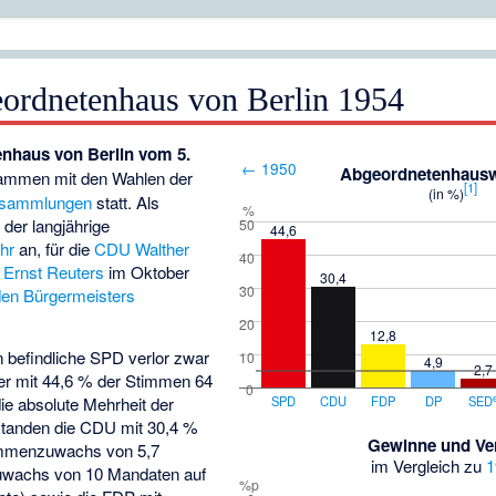
ordnetenhaus von Berlin 1954
nhaus von Berlin vom 5.
← 1950
Abgeordnetenhausw
ammen mit den Wahlen der
[
1
]
(in %)
ersammlungen
statt. Als
%
t der langjährige
50
44,6
hr
an, für die
CDU
Walther
40
d
Ernst Reuters
im Oktober
30,4
30
en Bürgermeisters
20
12,8
n befindliche SPD verlor zwar
10
4,9
2,7
ber mit 44,6 % der Stimmen 64
0
ie absolute Mehrheit der
SPD
CDU
FDP
DP
SED
anden die CDU mit 30,4 %
Gewinne und Ver
immenzuwachs von 5,7
im Vergleich zu
1
uwachs von 10 Mandaten auf
%p