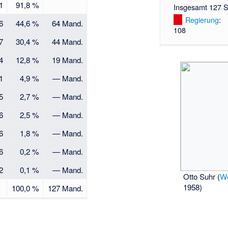
1
91,8 %
Insgesamt 127 S
Regierung
:
6
44,6 %
64 Mand.
108
7
30,4 %
44 Mand.
4
12,8 %
19 Mand.
1
4,9 %
— Mand.
5
2,7 %
— Mand.
6
2,5 %
— Mand.
6
1,8 %
— Mand.
6
0,2 %
— Mand.
2
0,1 %
— Mand.
Otto Suhr (
We
1958)
100,0 %
127 Mand.