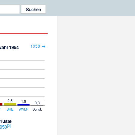
1958 →
ahl 1954
2,5
1,8
0,3
e
g
BHE
WVM
Sonst.
luste
[
2
]
950