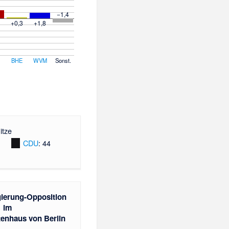
−1,4
7
+0,3
+1,8
BHE
WVM
Sonst.
itze
CDU
: 44
gierung-Opposition
im
tenhaus von Berlin