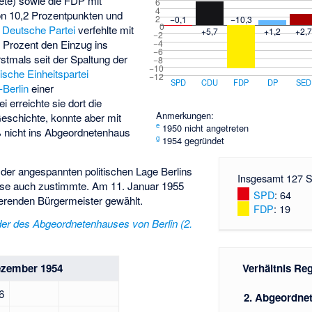
te) sowie die FDP mit
6
4
on 10,2 Prozentpunkten und
2
−0,1
−10,3
0
e
Deutsche Partei
verfehlte mit
+5,7
+1,2
+2,
−2
−4
 Prozent den Einzug ins
−6
stmals seit der Spaltung der
−8
−10
tische Einheitspartei
−12
SPD
CDU
FDP
DP
SED
Berlin
einer
erreichte sie dort die
Anmerkungen:
eschichte, konnte aber mit
e
1950 nicht angetreten
 nicht ins Abgeordnetenhaus
g
1954 gegründet
der angespannten politischen Lage Berlins
Insgesamt 127 S
diese auch zustimmte. Am 11. Januar 1955
SPD
: 64
renden Bürgermeister gewählt.
FDP
: 19
eder des Abgeordnetenhauses von Berlin (2.
Verhältnis Re
ezember 1954
6
2. Abgeordne