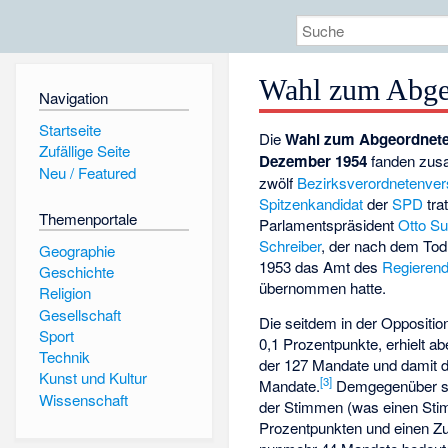
Wahl zum Abge
Navigation
Startseite
Die
Wahl zum Abgeordnete
Zufällige Seite
Dezember 1954
fanden zus
Neu / Featured
zwölf
Bezirksverordnetenv
Spitzenkandidat
der
SPD
tra
Themenportale
Parlamentspräsident
Otto Su
Schreiber
, der nach dem To
Geographie
1953 das Amt des
Regierend
Geschichte
übernommen hatte.
Religion
Gesellschaft
Die seitdem in der Oppositio
Sport
0,1 Prozentpunkte, erhielt a
Technik
der 127 Mandate und damit d
Kunst und Kultur
[
3
]
Mandate.
Demgegenüber st
Wissenschaft
der Stimmen (was einen St
Prozentpunkten und einen Z