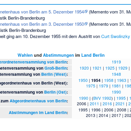
netenhaus von Berlin am 5. Dezember 1954
(
Memento
vom 31. Ma
istik Berlin-Brandenburg
netenhaus von Berlin am 3. Dezember 1950
(
Memento
vom 31. Ma
tistik Berlin-Brandenburg
heit ging am 10. Dezember 1955 mit dem Austritt von
Curt Swolinzky
Wahlen
und
Abstimmungen
im
Land Berlin
1919
erordnetenversammlung von Berlin
:
1920
|
1921
|
1925
|
1929
|
dnetenversammlung von
Groß-Berlin
:
1948
etenversammlung von
Berlin (West)
:
1950
|
|
1958
|
1963
|
1954
geordnetenhaus von Berlin (West):
1975
|
1979
|
1981
|
19
1990
dnetenversammlung von
Berlin (Ost)
:
1990
| (
BVV 1992
) |
1995
|
zum
Abgeordnetenhaus von Berlin
:
2006
|
2011
|
2016
|
2021
|
2
1995
|
1996
|
2006
|
2008
|
Abstimmungen im Land Berlin
:
2013
|
2014
|
2017
|
20