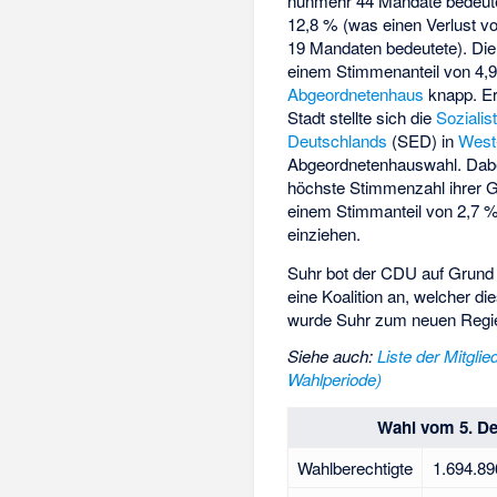
nunmehr 44 Mandate bedeute
12,8 % (was einen Verlust v
19 Mandaten bedeutete). Di
einem Stimmenanteil von 4,9
Abgeordnetenhaus
knapp. Er
Stadt stellte sich die
Sozialis
Deutschlands
(SED) in
West-
Abgeordnetenhauswahl. Dabei 
höchste Stimmenzahl ihrer G
einem Stimmanteil von 2,7 %
einziehen.
Suhr bot der CDU auf Grund 
eine Koalition an, welcher 
wurde Suhr zum neuen Regie
Siehe auch
:
Liste der Mitgli
Wahlperiode)
Wahl vom 5. D
Wahlberechtigte
1.694.89