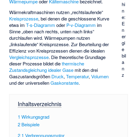
Wärmepumpe
oder
Kältemaschine
bezeichnet.
hi
n
Wärmekraftmaschinen nutzen „rechtslaufende“
e:
Kreisprozesse
, bei denen die geschlossene Kurve
E
etwa im
T-s-Diagramm
oder
P-v-Diagramm
im
n
Sinne „oben nach rechts, unten nach links“
er
durchlaufen wird. Wärmepumpen nutzen
gi
„linkslaufende“ Kreisprozesse. Zur Beurteilung der
e
Effizienz von Kreisprozessen dienen die idealen
bil
Vergleichsprozesse
. Die theoretische Grundlage
a
dieser Prozesse bildet die
thermische
n
Zustandsgleichung idealer Gase
mit den drei
z
Gaszustandsgrößen
Druck
,
Temperatur
,
Volumen
und der universellen
Gaskonstante
.
Inhaltsverzeichnis
1
Wirkungsgrad
2
Beispiele
2.1
Verbrennungsmotor