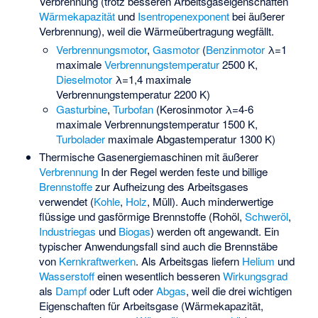
Verbrennung (trotz besseren Arbeitsgaseigenschaften
Wärmekapazität
und
Isentropenexponent
bei äußerer
Verbrennung), weil die Wärmeübertragung wegfällt.
Verbrennungsmotor
,
Gasmotor
(
Benzinmotor
λ=1
maximale
Verbrennungstemperatur
2500 K,
Dieselmotor
λ=1,4 maximale
Verbrennungstemperatur 2200 K)
Gasturbine
,
Turbofan
(Kerosinmotor λ=4-6
maximale Verbrennungstemperatur 1500 K,
Turbolader
maximale Abgastemperatur 1300 K)
Thermische Gasenergiemaschinen mit äußerer
Verbrennung
In der Regel werden feste und billige
Brennstoffe
zur Aufheizung des Arbeitsgases
verwendet (
Kohle
,
Holz
, Müll). Auch minderwertige
flüssige und gasförmige Brennstoffe (Rohöl,
Schweröl
,
Industriegas
und
Biogas
) werden oft angewandt. Ein
typischer Anwendungsfall sind auch die
Brennstäbe
von
Kernkraftwerken
. Als Arbeitsgas liefern
Helium
und
Wasserstoff
einen wesentlich besseren
Wirkungsgrad
als
Dampf
oder Luft oder
Abgas
, weil die drei wichtigen
Eigenschaften für Arbeitsgase (Wärmekapazität,