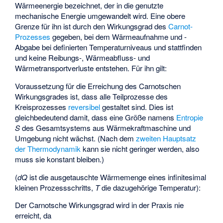
Wärmeenergie bezeichnet, der in die genutzte
mechanische Energie umgewandelt wird. Eine obere
Grenze für ihn ist durch den Wirkungsgrad
des
Carnot-
Prozesses
gegeben, bei dem Wärmeaufnahme und -
Abgabe bei definierten Temperaturniveaus
und
stattfinden
und keine Reibungs-, Wärmeabfluss- und
Wärmetransportverluste entstehen. Für ihn gilt:
Voraussetzung für die Erreichung des Carnotschen
Wirkungsgrades ist, dass alle Teilprozesse des
Kreisprozesses
reversibel
gestaltet sind. Dies ist
gleichbedeutend damit, dass eine Größe namens
Entropie
S
des Gesamtsystems aus Wärmekraftmaschine und
Umgebung nicht wächst. (Nach dem
zweiten Hauptsatz
der Thermodynamik
kann sie nicht geringer werden, also
muss sie konstant bleiben.)
(
dQ
ist die ausgetauschte Wärmemenge eines infinitesimal
kleinen Prozessschritts,
T
die dazugehörige Temperatur):
Der Carnotsche Wirkungsgrad wird in der Praxis nie
erreicht, da