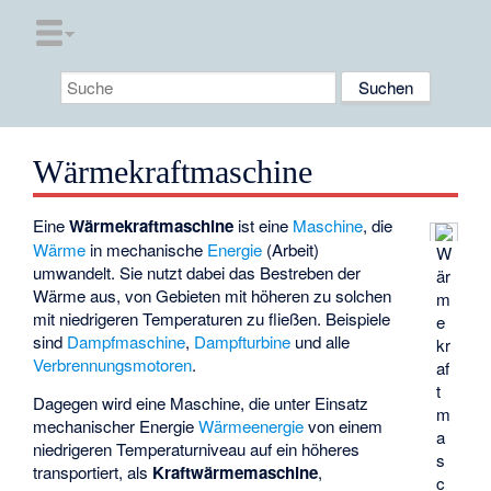
Wärmekraftmaschine
Eine
Wärmekraftmaschine
ist eine
Maschine
, die
Wärme
in mechanische
Energie
(Arbeit)
W
umwandelt. Sie nutzt dabei das Bestreben der
är
Wärme aus, von Gebieten mit höheren zu solchen
m
mit niedrigeren Temperaturen zu fließen. Beispiele
e
sind
Dampfmaschine
,
Dampfturbine
und alle
kr
Verbrennungsmotoren
.
af
t
Dagegen wird eine Maschine, die unter Einsatz
m
mechanischer Energie
Wärmeenergie
von einem
a
niedrigeren Temperaturniveau auf ein höheres
s
transportiert, als
Kraftwärmemaschine
,
c