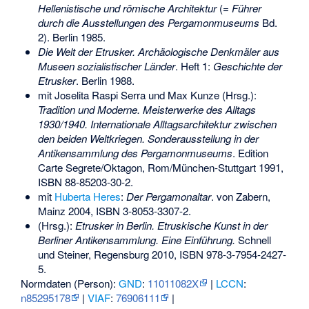
Hellenistische und römische Architektur
(=
Führer
durch die Ausstellungen des Pergamonmuseums
Bd.
2). Berlin 1985.
Die Welt der Etrusker. Archäologische Denkmäler aus
Museen sozialistischer Länder
. Heft 1:
Geschichte der
Etrusker
. Berlin 1988.
mit Joselita Raspi Serra und Max Kunze (Hrsg.):
Tradition und Moderne. Meisterwerke des Alltags
1930/1940. Internationale Alltagsarchitektur zwischen
den beiden Weltkriegen. Sonderausstellung in der
Antikensammlung des Pergamonmuseums
. Edition
Carte Segrete/Oktagon, Rom/München-Stuttgart 1991,
ISBN 88-85203-30-2
.
mit
Huberta Heres
:
Der Pergamonaltar
. von Zabern,
Mainz 2004,
ISBN 3-8053-3307-2
.
(Hrsg.):
Etrusker in Berlin. Etruskische Kunst in der
Berliner Antikensammlung. Eine Einführung.
Schnell
und Steiner, Regensburg 2010,
ISBN 978-3-7954-2427-
5
.
Normdaten (Person):
GND
:
11011082X
|
LCCN
:
n85295178
|
VIAF
:
76906111
|