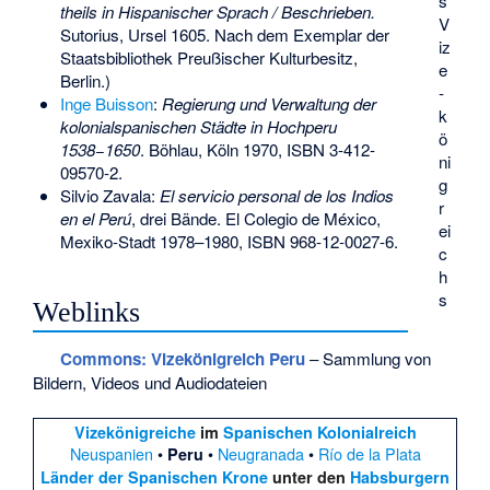
s
theils in Hispanischer Sprach / Beschrieben.
V
Sutorius, Ursel 1605. Nach dem Exemplar der
iz
Staatsbibliothek Preußischer Kulturbesitz,
e
Berlin.)
­
Inge Buisson
:
Regierung und Verwaltung der
k
kolonialspanischen Städte in Hochperu
ö
1538−1650
. Böhlau, Köln 1970,
ISBN 3-412-
ni
09570-2
.
g
Silvio Zavala:
El servicio personal de los Indios
r
en el Perú
, drei Bände. El Colegio de México,
ei
Mexiko-Stadt 1978–1980,
ISBN 968-12-0027-6
.
c
h
s
Weblinks
Commons
: Vizekönigreich Peru
– Sammlung von
Bildern, Videos und Audiodateien
Vizekönigreiche
im
Spanischen Kolonialreich
Neuspanien
•
•
Neugranada
•
Río de la Plata
Peru
Länder der Spanischen Krone
unter den
Habsburgern