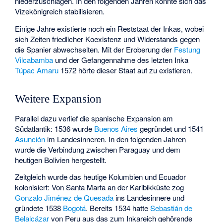
niederzuschlagen. In den folgenden Jahren konnte sich das
Vizekönigreich stabilisieren.
Einige Jahre existierte noch ein Reststaat der Inkas, wobei
sich Zeiten friedlicher Koexistenz und Widerstands gegen
die Spanier abwechselten. Mit der Eroberung der
Festung
Vilcabamba
und der Gefangennahme des letzten Inka
Túpac Amaru
1572 hörte dieser Staat auf zu existieren.
Weitere Expansion
Parallel dazu verlief die spanische Expansion am
Südatlantik: 1536 wurde
Buenos Aires
gegründet und 1541
Asunción
im Landesinneren. In den folgenden Jahren
wurde die Verbindung zwischen Paraguay und dem
heutigen Bolivien hergestellt.
Zeitgleich wurde das heutige Kolumbien und Ecuador
kolonisiert: Von Santa Marta an der Karibikküste zog
Gonzalo Jiménez de Quesada
ins Landesinnere und
gründete 1538
Bogotá
. Bereits 1534 hatte
Sebastián de
Belalcázar
von Peru aus das zum Inkareich gehörende