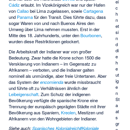
ei
Cádiz
erlaubt. Im Vizekönigreich war nur der Hafen
c
von
Callao
bei Lima zugelassen, sowie
Cartagena
h
und
Panama
für den Transit. Dies führte dazu, dass
n
sogar Waren von und nach Buenos Aires den
et
Umweg über Lima nehmen mussten. Erst in der
si
Mitte des 18. Jahrhunderts, unter den
Bourbonen
,
n
wurden diese Restriktionen gelockert.
d
di
Die Arbeitskraft der Indianer war von großer
e
Bedeutung. Zwar hatte die Krone schon 1500 die
h
Versklavung von Indianern – im Gegensatz zu
e
Afrikanern – verboten, und die Indianer galten
ut
nominell als unmündige, aber freie Untertanen. Aber
ig
das System der
encomienda
wurde missbraucht
e
und führte oft zu Verhältnissen ähnlich der
n
Leibeigenschaft
. Zum Schutz der indigenen
St
Bevölkerung verfügte die spanische Krone eine
a
Trennung der europäisch geprägten Städte mit ihrer
at
Bevölkerung aus Spaniern,
Kreolen
, Mestizen und
s
Afrikanern von den Wohngebieten der Indianer.
gr
Siehe auch
:
Spanisches Kolonialreich#Koloniale
e