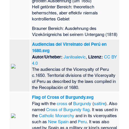
größten Ausdehnung (um 1650)
Hell getönter Bereich: theoretisch
beherrschtes, aber effektiv niemals
kontrolliertes Gebiet
Brauner Bereich: Ausdehnung des
Vizekönigreichs bei seinem Untergang (1818)
Audiencias del Virreinato del Perú en
1680.svg
Autor/Urheber:
Janitoalevic
,
Lizenz:
CC BY
4.0
The audiencias of the Viceroyalty of Peru
c.1650. Territorial divisions of the Viceroyalty
of Peru as described by the laws compiled in
the Recopilación of 1680.
Flag of Cross of Burgundy.svg
Flag with the
cross
of
Burgundy
(
saltire
). Also
named
Cross of Burgundy flag
. It was used in
the
Catholic Monarchy
and in its viceroyalties
such as
New Spain
and
Peru
. It was also
used by Spain as a military or king's personal