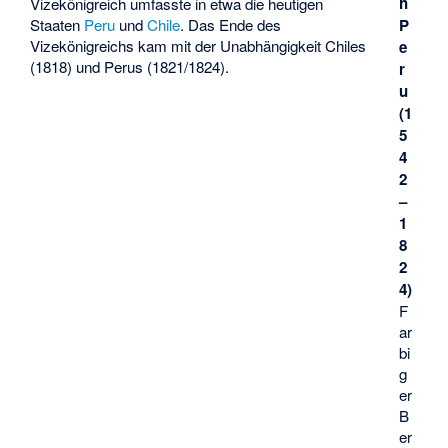
h
Vizekönigreich umfasste in etwa die heutigen
P
Staaten
Peru
und
Chile
. Das Ende des
Vizekönigreichs kam mit der Unabhängigkeit Chiles
e
(1818) und Perus (1821/1824).
r
u
(1
5
4
2
–
1
8
2
4)
F
ar
bi
g
er
B
er