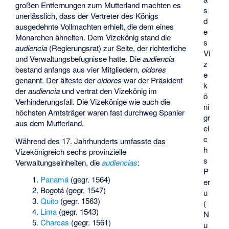
großen Entfernungen zum Mutterland machten es
s
unerlässlich, dass der Vertreter des Königs
d
ausgedehnte Vollmachten erhielt, die dem eines
e
Monarchen ähnelten. Dem Vizekönig stand die
s
audiencia
(Regierungsrat) zur Seite, der richterliche
Vi
und Verwaltungsbefugnisse hatte. Die
audiencia
z
bestand anfangs aus vier Mitgliedern,
oidores
e
genannt. Der älteste der
oidores
war der Präsident
k
der
audiencia
und vertrat den Vizekönig im
ö
Verhinderungsfall. Die Vizekönige wie auch die
ni
höchsten Amtsträger waren fast durchweg Spanier
gr
aus dem Mutterland.
ei
c
Während des 17. Jahrhunderts umfasste das
h
Vizekönigreich sechs provinzielle
s
Verwaltungseinheiten, die
audiencias
:
P
Panamá
(gegr. 1564)
er
Bogotá
(gegr. 1547)
u
Quito
(gegr. 1563)
(
Lima
(gegr. 1543)
N
Charcas
(gegr. 1561)
u