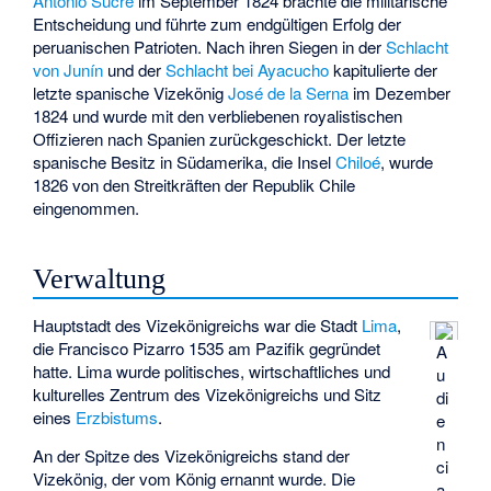
Antonio Sucre
im September 1824 brachte die militärische
Entscheidung und führte zum endgültigen Erfolg der
peruanischen Patrioten. Nach ihren Siegen in der
Schlacht
von Junín
und der
Schlacht bei Ayacucho
kapitulierte der
letzte spanische Vizekönig
José de la Serna
im Dezember
1824 und wurde mit den verbliebenen royalistischen
Offizieren nach Spanien zurückgeschickt. Der letzte
spanische Besitz in Südamerika, die Insel
Chiloé
, wurde
1826 von den Streitkräften der Republik Chile
eingenommen.
Verwaltung
Hauptstadt des Vizekönigreichs war die Stadt
Lima
,
die Francisco Pizarro 1535 am Pazifik gegründet
A
hatte. Lima wurde politisches, wirtschaftliches und
u
kulturelles Zentrum des Vizekönigreichs und Sitz
di
eines
Erzbistums
.
e
n
An der Spitze des Vizekönigreichs stand der
ci
Vizekönig, der vom König ernannt wurde. Die
a