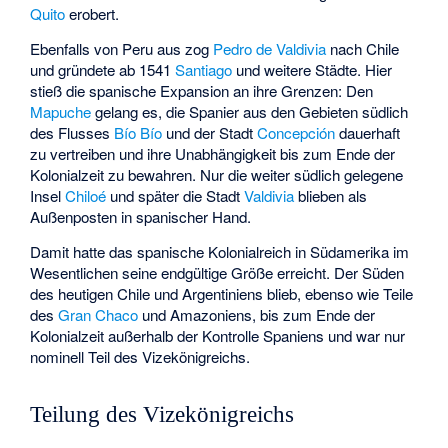
Quito
erobert.
Ebenfalls von Peru aus zog
Pedro de Valdivia
nach Chile
und gründete ab 1541
Santiago
und weitere Städte. Hier
stieß die spanische Expansion an ihre Grenzen: Den
Mapuche
gelang es, die Spanier aus den Gebieten südlich
des Flusses
Bío Bío
und der Stadt
Concepción
dauerhaft
zu vertreiben und ihre Unabhängigkeit bis zum Ende der
Kolonialzeit zu bewahren. Nur die weiter südlich gelegene
Insel
Chiloé
und später die Stadt
Valdivia
blieben als
Außenposten in spanischer Hand.
Damit hatte das spanische Kolonialreich in Südamerika im
Wesentlichen seine endgültige Größe erreicht. Der Süden
des heutigen Chile und Argentiniens blieb, ebenso wie Teile
des
Gran Chaco
und Amazoniens, bis zum Ende der
Kolonialzeit außerhalb der Kontrolle Spaniens und war nur
nominell Teil des Vizekönigreichs.
Teilung des Vizekönigreichs