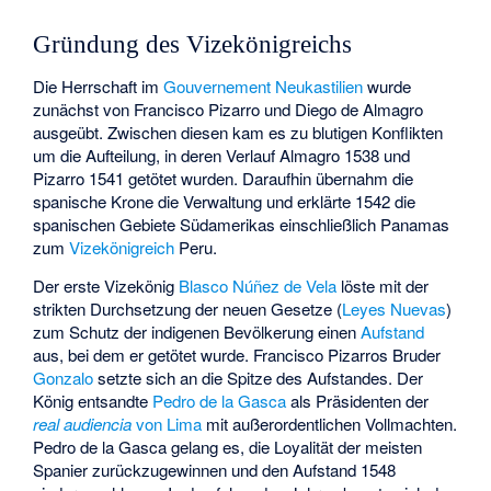
Gründung des Vizekönigreichs
Die Herrschaft im
Gouvernement Neukastilien
wurde
zunächst von Francisco Pizarro und Diego de Almagro
ausgeübt. Zwischen diesen kam es zu blutigen Konflikten
um die Aufteilung, in deren Verlauf Almagro 1538 und
Pizarro 1541 getötet wurden. Daraufhin übernahm die
spanische Krone die Verwaltung und erklärte 1542 die
spanischen Gebiete Südamerikas einschließlich Panamas
zum
Vizekönigreich
Peru.
Der erste Vizekönig
Blasco Núñez de Vela
löste mit der
strikten Durchsetzung der neuen Gesetze (
Leyes Nuevas
)
zum Schutz der indigenen Bevölkerung einen
Aufstand
aus, bei dem er getötet wurde. Francisco Pizarros Bruder
Gonzalo
setzte sich an die Spitze des Aufstandes. Der
König entsandte
Pedro de la Gasca
als Präsidenten der
real audiencia
von Lima
mit außerordentlichen Vollmachten.
Pedro de la Gasca gelang es, die Loyalität der meisten
Spanier zurückzugewinnen und den Aufstand 1548