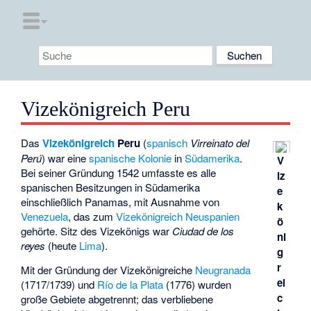
Vizekönigreich Peru
Das
Vizekönigreich
Peru
(
spanisch
Virreinato del
Perú
) war eine
spanische Kolonie
in
Südamerika
.
V
Bei seiner Gründung 1542 umfasste es alle
iz
spanischen Besitzungen in Südamerika
e
einschließlich Panamas, mit Ausnahme von
k
Venezuela
, das zum
Vizekönigreich Neuspanien
ö
gehörte. Sitz des Vizekönigs war
Ciudad de los
ni
reyes
(heute
Lima
).
g
r
Mit der Gründung der Vizekönigreiche
Neugranada
ei
(1717/1739) und
Río de la Plata
(1776) wurden
c
große Gebiete abgetrennt; das verbliebene