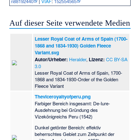
n88192440
|
VIAF
:
152554565
Auf dieser Seite verwendete Medien
Lesser Royal Coat of Arms of Spain (1700-
1868 and 1834-1930) Golden Fleece
Variant.svg
Autor/Urheber:
Heralder
,
Lizenz:
CC BY-SA
3.0
Lesser Royal Coat of Arms of Spain, 1700-
1868 and 1834-1930-Order of the Golden
Fleece Variant
Theviceroyaltyofperu.png
Farbiger Bereich insgesamt: De-Iure-
Ausdehnung bei Gründung des
Vizekönigreichs Peru (1542)
Dunkel getönter Bereich: effektiv
beherrschtes Gebiet zum Zeitpunkt der