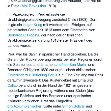
(1809 Unabhängigkeitserklärung von Ecuador) und Río de
la Plata (
Mai-Revolution
1810).
Im Vizekönigreich Peru erfasste die
Unabhängigkeitsbewegung zunächst Chile (1808). Dort
folgte ein
langer Krieg
mit wechselnden Erfolgen, auf
patriotischer Seite seit 1813 unter dem Oberbefehl von
Bernardo O’Higgins
, der nach der chilenischen
Unabhängigkeitserklärung 1818 erster Präsident des
Landes wurde.
Peru war bis dahin in spanischer Hand geblieben. Da die
Gefahr der Rückeroberung bereits befreiter Regionen durch
die Spanier bestand, brachen
José de San Martín
und
Bernardo O’Higgins 1820 zur argentinisch-chilenischen
Expedition zur Befreiung Perus
auf. Eine Zeit lang war Peru
daraufhin zweigeteilt: Das Küstengebiet mit Lima und
Callao
befand sich in der Hand der 1821 eingesetzten
republikanischen Regierung, während der Süden (das
heutige Bolivien) und das Bergland unter spanischer
Kontrolle verblieben. Erst das Eingreifen
großkolumbianischer
Kräfte unter
Simón Bolívar
und