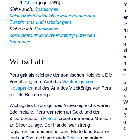
Chile
(gegr. 1565)
m
Siehe auch
:
Spanisches
m
Kolonialreich#Kolonialverwaltung unter den
er
Trastámaras und Habsburgern
ie
Siehe auch
:
Spanisches
ru
Kolonialreich#Kolonialverwaltung unter den
n
Bourbonen
g
si
e
Wirtschaft
h
e
Peru galt als reichste der spanischen Kolonien. Die
T
Versetzung vom Amt des
Vizekönigs von
e
Neuspanien
auf das Amt des Vizekönigs von Peru
xt
galt als Beförderung.
).
W
Wichtigstes Exportgut des Vizekönigreichs waren
ei
Edelmetalle. Peru war reich an Gold, und der
ß
Silberbergbau in
Potosí
förderte immense Mengen
g
an Silber zutage. Der Handel war streng
e
reglementiert und nur mit dem Mutterland Spanien
z
und nur über die Hafenstadt
Sevilla
und später