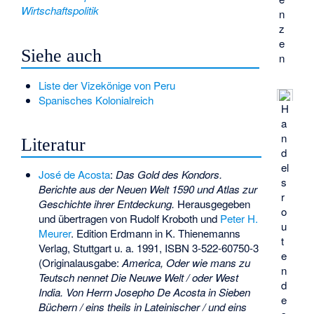
Wirtschaftspolitik
n
z
e
Siehe auch
n
Liste der Vizekönige von Peru
Spanisches Kolonialreich
H
a
n
Literatur
d
el
José de Acosta
:
Das Gold des Kondors.
s
Berichte aus der Neuen Welt 1590 und Atlas zur
r
Geschichte ihrer Entdeckung.
Herausgegeben
o
und übertragen von Rudolf Kroboth und
Peter H.
u
Meurer
. Edition Erdmann in K. Thienemanns
t
Verlag, Stuttgart u. a. 1991,
ISBN 3-522-60750-3
e
(Originalausgabe:
America, Oder wie mans zu
n
Teutsch nennet Die Neuwe Welt / oder West
d
India. Von Herrn Josepho De Acosta in Sieben
e
Büchern / eins theils in Lateinischer / und eins