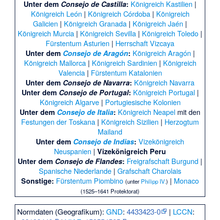
Königreich Kastilien
|
Unter dem
Consejo de Castilla
:
Königreich León
|
Königreich Córdoba
|
Königreich
Galicien
|
Königreich Granada
|
Königreich Jaén
|
Königreich Murcia
|
Königreich Sevilla
|
Königreich Toledo
|
Fürstentum Asturien
|
Herrschaft Vizcaya
Königreich Aragón
|
Unter dem
Consejo de Aragón
:
Königreich Mallorca
|
Königreich Sardinien
|
Königreich
Valencia
|
Fürstentum Katalonien
Königreich Navarra
Unter dem
Consejo de Navarra
:
Königreich Portugal
|
Unter dem
Consejo de Portugal
:
Königreich Algarve
|
Portugiesische Kolonien
Königreich Neapel
mit den
Unter dem
Consejo de Italia
:
Festungen der Toskana
|
Königreich Sizilien
|
Herzogtum
Mailand
Vizekönigreich
Unter dem
Consejo de Indias
:
Neuspanien
|
Vizekönigreich Peru
Freigrafschaft Burgund
|
Unter dem
Consejo de Flandes
:
Spanische Niederlande
|
Grafschaft Charolais
Fürstentum Piombino
|
Monaco
Sonstige:
(unter
Philipp IV.
)
(1525–1641 Protektorat)
Normdaten (Geografikum):
GND
:
4433423-0
|
LCCN
: