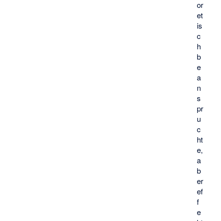
or
et
is
c
h
b
e
a
n
s
pr
u
c
ht
e,
a
b
er
ef
f
e