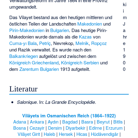
Verwaltungsreform im Jahre 1864 in eine Provinz
ki
umgewandelt.
i
m
Das Vilayet bestand aus den heutigen mittleren und
J
östlichen Teilen der Landschaften
Makedonien
und
a
Pirin-Makedonien
in
Bulgarien
. Das heutige Pirin-
hr
Makedonien wurde damals als die
Kazas
von
e
Cuma-yı Bala
,
Petriç
,
Nevrekop
,
Melnik
,
Ropçoz
1
und
Razlık
verwaltet. Es wurde nach den
9
Balkankriegen
aufgelöst und zwischen dem
0
Königreich Griechenland
,
Königreich Serbien
und
0
dem
Zarentum Bulgarien
1913 aufgeteilt.
Literatur
Salonique
. In:
La Grande Encyclopédie
.
Vilâyets im Osmanischen Reich (1864–1922)
Adana
|
Ankara
|
Aydın
|
Bagdad
|
Basra
|
Beyrut
|
Bitlis
|
Bosna
|
Cezayir
|
Dersim
|
Diyarbekir
|
Edirne
|
Erzurum
|
Vilâyet Girit
|
Haleb
|
Hersek
|
Hicas
|
Hüdâvendigâr
|