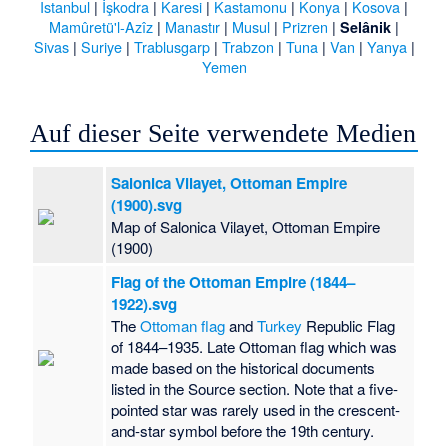
Istanbul
|
İşkodra
|
Karesi
|
Kastamonu
|
Konya
|
Kosova
|
Mamûretü'l-Azîz
|
Manastır
|
Musul
|
Prizren
|
|
Selânik
Sivas
|
Suriye
|
Trablusgarp
|
Trabzon
|
Tuna
|
Van
|
Yanya
|
Yemen
Auf dieser Seite verwendete Medien
Salonica Vilayet, Ottoman Empire
(1900).svg
Map of Salonica Vilayet, Ottoman Empire
(1900)
Flag of the Ottoman Empire (1844–
1922).svg
The
Ottoman flag
and
Turkey
Republic Flag
of 1844–1935. Late Ottoman flag which was
made based on the historical documents
listed in the Source section. Note that a five-
pointed star was rarely used in the crescent-
and-star symbol before the 19th century.