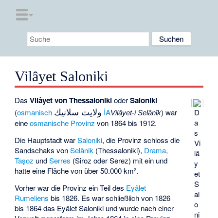
Vilâyet Saloniki
Das
Vilâyet von Thessaloniki
oder
Saloniki
ولايت سلانيك
D
(
osmanisch
İA
) war
Vilāyet-i Selānīk
a
eine
osmanische
Provinz
von 1864 bis 1912.
s
Die Hauptstadt war
Saloniki
, die Provinz schloss die
Vi
Sandschaks von
Selânik
(Thessaloniki),
Drama
,
lâ
Taşoz
und
Serres
(Siroz oder Serez) mit ein und
y
hatte eine Fläche von über 50.000 km².
et
S
Vorher war die Provinz ein Teil des
Eyâlet
al
Rumeliens
bis 1826. Es war schließlich von 1826
o
bis 1864 das
Eyâlet Saloniki
und wurde nach einer
ni