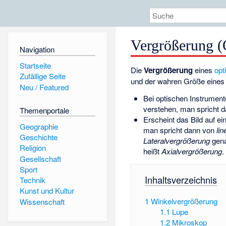
Vergrößerung (
Navigation
Startseite
Die
Vergrößerung
eines
opt
Zufällige Seite
und der wahren Größe eines
Neu / Featured
Bei optischen Instrumente
verstehen, man spricht 
Themenportale
Erscheint das Bild auf 
Geographie
man spricht dann von
li
Geschichte
Lateralvergrößerung
gena
Religion
heißt
Axialvergrößerung
.
Gesellschaft
Sport
Inhaltsverzeichnis
Technik
Kunst und Kultur
1
Winkelvergrößerung
Wissenschaft
1.1
Lupe
1.2
Mikroskop