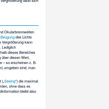
 Vergrößerung lässt sich
und Okularbrennweiten
e
Beugung
des Lichts
le Vergrößerung kann
]
. Lediglich
rhalb dieses Bereiches
g über diesen Wert,
te – so erscheinen z. B.
gen) umgeben sind, man
 („
Seeing
“) die maximal
erden, ohne dass es
nformation bleibt also