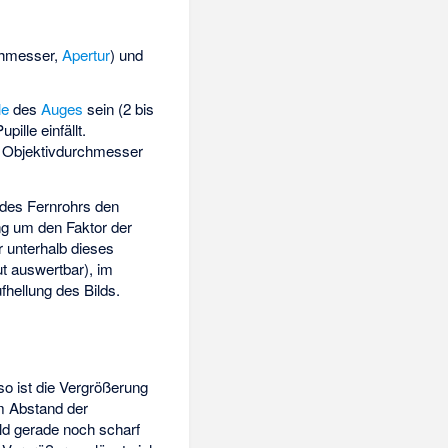
chmesser,
Apertur
) und
le
des
Auges
sein (2 bis
ille einfällt.
r Objektivdurchmesser
des Fernrohrs den
ng um den Faktor der
 unterhalb dieses
ut auswertbar), im
fhellung des Bilds.
so ist die Vergrößerung
m Abstand der
ild gerade noch scharf