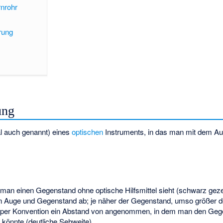
nrohr
rung
ung
l auch
genannt) eines
optischen
Instruments, in das man mit dem Auge
m man einen Gegenstand
ohne optische Hilfsmittel sieht (schwarz gez
 Auge und Gegenstand ab; je näher der Gegenstand, umso größer d
 per Konvention ein Abstand von
angenommen, in dem man den Gege
 könnte (
deutliche Sehweite
).