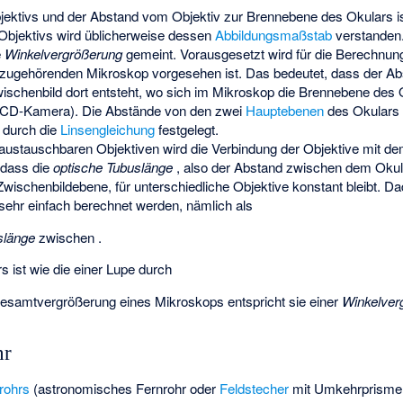
jektivs und
der Abstand vom Objektiv zur Brennebene des Okulars is
Objektivs wird üblicherweise dessen
Abbildungsmaßstab
verstanden.
e
Winkelvergrößerung
gemeint. Vorausgesetzt wird für die Berechnun
dazugehörenden Mikroskop vorgesehen ist. Das bedeutet, dass der 
ischenbild dort entsteht, wo sich im Mikroskop die Brennebene des O
CCD-Kamera). Die Abstände von den zwei
Hauptebenen
des Okulars
 durch die
Linsengleichung
festgelegt.
ustauschbaren Objektiven wird die Verbindung der Objektive mit d
 dass die
optische Tubuslänge
, also der Abstand zwischen dem Oku
wischenbildebene, für unterschiedliche Objektive konstant bleibt. D
sehr einfach berechnet werden, nämlich als
slänge
zwischen
.
 ist wie die einer Lupe durch
esamtvergrößerung eines Mikroskops entspricht sie einer
Winkelver
hr
rohrs
(astronomisches Fernrohr oder
Feldstecher
mit Umkehrprismen