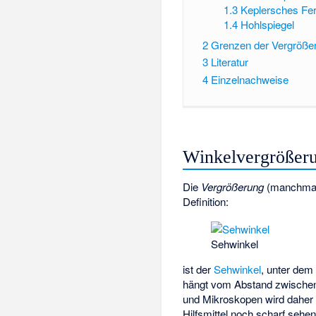
1.3
Keplersches Fer
1.4
Hohlspiegel
2
Grenzen der Vergröße
3
Literatur
4
Einzelnachweise
Winkelvergrößer
Die
Vergrößerung
(manchma
Definition:
Sehwinkel
ist der
Sehwinkel
, unter de
hängt vom Abstand
zwischen
und Mikroskopen wird daher
Hilfsmittel noch scharf sehen