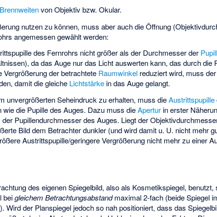
Brennweiten
von Objektiv bzw. Okular.
ßerung nutzen zu können, muss aber auch die Öffnung (Objektivdur
ohrs angemessen gewählt werden:
rittspupille des Fernrohrs nicht größer als der Durchmesser der
Pupil
tnissen), da das Auge nur das Licht auswerten kann, das durch die Pup
e Vergrößerung der betrachtete
Raumwinkel
reduziert wird, muss de
en, damit die gleiche
Lichtstärke
in das Auge gelangt.
eim unvergrößerten Seheindruck zu erhalten, muss die
Austrittspupille
 wie die Pupille des Auges. Dazu muss die
Apertur
in erster Näheru
s der Pupillendurchmesser des Auges. Liegt der Objektivdurchmesser
ßerte Bild dem Betrachter dunkler (und wird damit u. U. nicht mehr g
rößere Austrittspupille/geringere Vergrößerung nicht mehr zu einer Au
rachtung des eigenen Spiegelbild, also als Kosmetikspiegel, benutzt, 
l bei
gleichem Betrachtungsabstand
maximal 2-fach (beide Spiegel i
. Wird der Planspiegel jedoch so nah positioniert, dass das Spiegelb