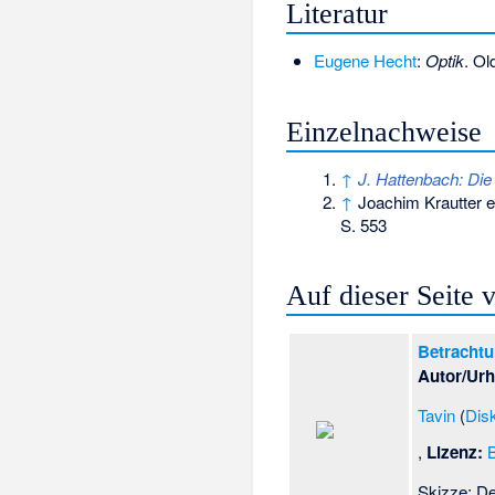
Literatur
Eugene Hecht
:
Optik
. Ol
Einzelnachweise
↑
J. Hattenbach: Die
↑
Joachim Krautter e
S. 553
Auf dieser Seite
Betrachtu
Autor/Urh
Tavin
(
Dis
,
Lizenz:
B
Skizze: De