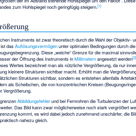
rgrößert der im Abstand
stehende Hohlspiegel um den Faktor
. Diese
[
1
]
andes zum Hohlspiegel noch geringfügig steigern.
größerung
chen Instruments ist zwar theoretisch durch die Wahl der Objektiv- 
s ist das
Auflösungsvermögen
unter optimalen Bedingungen durch di
eugungsbegrenzung. Diese „weiche“ Grenze für die maximal sinnvol
[
2
sser der Öffnung des Instruments in
Millimetern
angesetzt werden
eses Wertes bezeichnet man als nützliche Vergrößerung, da nur inne
ung kleinere Strukturen sichtbar macht. Erhöht man die Vergrößerun
tzlichen Strukturen sichtbar, sondern es entstehen allenfalls Artefak
ndern als Scheibchen, die von konzentrischen Kreisen (Beugungsrin
er Vergrößerung
.
egrenzen
Abbildungsfehler
und bei Fernrohren die Turbulenzen der Luft
weiter. Das Bild kann zwar möglicherweise noch stark vergrößert w
renzung kommt, es wird dabei jedoch zunehmend unschärfer, die Bildi
 praktisch nahezu gleich.