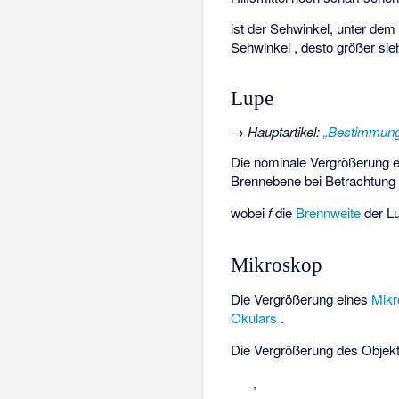
ist der Sehwinkel, unter dem
Sehwinkel
, desto größer si
Lupe
→
Hauptartikel
:
„Bestimmung 
Die nominale Vergrößerung
e
Brennebene bei Betrachtung
wobei
f
die
Brennweite
der Lu
Mikroskop
Die Vergrößerung eines
Mik
Okulars
.
Die Vergrößerung des Objek
,