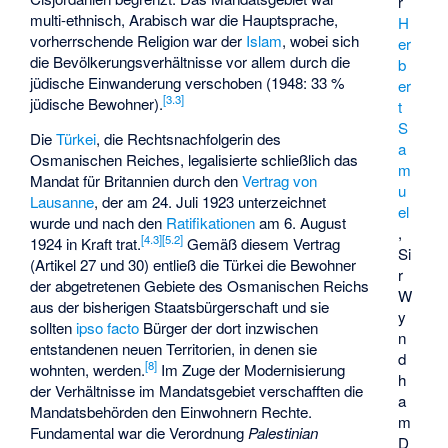
r
multi-ethnisch, Arabisch war die Hauptsprache,
H
vorherrschende Religion war der
Islam
, wobei sich
er
die Bevölkerungsverhältnisse vor allem durch die
b
jüdische Einwanderung verschoben (1948: 33 %
er
[
3.3
]
jüdische Bewohner).
t
S
Die
Türkei
, die Rechtsnachfolgerin des
a
Osmanischen Reiches, legalisierte schließlich das
m
Mandat für Britannien durch den
Vertrag von
u
Lausanne
, der am 24. Juli 1923 unterzeichnet
el
wurde und nach den
Ratifikationen
am 6. August
,
[
4.3
]
[
5.2
]
1924 in Kraft trat.
Gemäß diesem Vertrag
Si
(Artikel 27 und 30) entließ die Türkei die Bewohner
r
der abgetretenen Gebiete des Osmanischen Reichs
W
aus der bisherigen Staatsbürgerschaft und sie
y
sollten
ipso facto
Bürger der dort inzwischen
n
entstandenen neuen Territorien, in denen sie
d
[
8
]
wohnten, werden.
Im Zuge der Modernisierung
h
der Verhältnisse im Mandatsgebiet verschafften die
a
Mandatsbehörden den Einwohnern Rechte.
m
Fundamental war die Verordnung
Palestinian
D