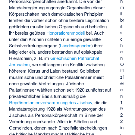
n
Personalkörperschaften anerkannt. Die von der
m
Mandatsregierung angeregte Organisation dieser
it
Körperschaften nach demokratischen Prinzipien
br
lehnten die vorher schon ohne breitere Legitimation
iti
gebildeten muslimischen Organe ab und behielten
s
ihr bereits geübtes
Honoratiorenmodell
bei. Auch
c
unter den Kirchen richteten nur einige gewählte
h
Selbstvertretungsorgane (
Landessynoden
) ihrer
e
Mitglieder ein, andere bestanden auf episkopale
n
Hierarchien, z. B. im
Griechischen Patriarchat
O
Jerusalem
, wo seit langem ein Konflikt zwischen
ffi
höherem Klerus und Laien bestand. So blieben
zi
muslimische und christliche Palästinenser meist
er
ohne gewählte Vertretungen. Jüdische
e
Palästinenser wählten schon seit 1920 zunächst auf
n
privatrechtlicher Basis turnusmäßig die
1
Repräsentantenversammlung des Jischuv
, die die
9
Mandatsregierung 1928 als Vertretungsorgan des
2
Jischuvs als Personalkörperschaft im Sinne der
2
Verordnung anerkannte. Allein in Städten und
in
Gemeinden, denen nach Einzelfallentscheidungen
J
die britische Mandatsmacht städtische bzw.