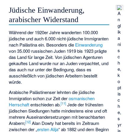
Jüdische Einwanderung,
A
arabischer Widerstand
n
gl
ik
Während der 1920er Jahre wanderten 100.000
a
jüdische und auch 6.000 nicht-jüdische Immigranten
ni
nach Palästina ein. Besonders die
Einwanderung
s
von 35.000 russischen Juden 1919 bis 1923 prägte
c
das Land für lange Zeit. Von jüdischen Agenturen
h
gekauftes Land wurde nur an Juden verpachtet, und
e,
das auch nur unter der Bedingung, dass es
k
ausschließlich von jüdischen Arbeitern bestellt
o
würde.
pt
Arabische Palästinenser lehnten die jüdische
is
Immigration schon zur Zeit der
osmanischen
c
[
11
]
Herrschaft
entschieden ab.
Jede der frühesten
h
jüdischen Siedlungen hatte mindestens eine und oft
e,
mehrere Auseinandersetzungen mit benachbarten
s
[
12
]
Arabern;
Alan Dowty
hat bereits im Zeitraum
yr
zwischen der „
ersten Alija
“ ab 1882 und dem Beginn
is