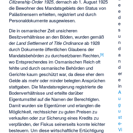
Citizenship Order 1925
, dernach ab 1. August 1925
e
die Bewohner des Mandatsgebiets den Status von
e
Palästinensern erhielten, registriert und durch
d
Personaldokumente ausgewiesen.
e
s
Die in osmanischer Zeit unsicheren
u
Besitzverhältnisse an den Böden, wurden gemäß
n
der
Land Settlement of Title Ordinance
ab 1928
d
durch Dokumente öffentlichen Glaubens der
a
[
9
]
Mandatsbehörden zu durchsetzbaren Rechten,
n
wo Entsprechendes im Osmanischen Reich oft
d
fehlte und durch osmanische Behörden und
er
Gerichte kaum geschützt war, da diese eher dem
e
Gelde als mehr oder minder belegten Ansprüchen
in
stattgaben. Die Mandatsregierung registrierte die
A
Bodenverhältnisse und erteilte darüber
u
Eigentumstitel auf die Namen der Berechtigten.
g
Damit wurden sie Eigentümer und erlangten die
u
Möglichkeit, rechtssicher zu guten Preisen zu
st
verkaufen oder zur Sicherung eines Kredits zu
e-
verpfänden, der Fiskus seinerseits konnte leichter
Vi
besteuern. Um diese wirtschaftliche Ertüchtigung