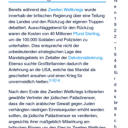
hr
e
Bereits während des
Zweiten Weltkriegs
wurde
n
innerhalb der britischen Regierung über eine Teilung
1
des Landes und den Rückzug der eigenen Truppen
9
debattiert. Ausschlaggebend für den Rückzug
2
waren die Kosten von 40 Millionen
Pfund Sterling
,
2
um die 100.000 Soldaten und Polizisten zu
–
unterhalten. Dies entspreche nicht der
1
unbedeutenden strategischen Lage des
9
Mandatsgebiets im Zeitalter der
Dekolonialisierung
.
4
Ebenso suchte Großbritannien dadurch die
8
Anlehnung an die USA, welche das Mandat als
fü
gescheitert ansahen und einen Krieg für
r
[
3.5
]
[
14
]
unvermeidlich hielten.
d
a
Nach dem Ende des Zweiten Weltkriegs kritisierten
s
gewählte Vertreter der jüdischen Palästinenser,
br
dass die nach arabischer Gewalt gegen Juden
iti
verhängten niedrigen Einreisequoten erhöht werden
s
sollten, da jüdische Palästinenser es verdienten,
c
angesichts ihrer maßgeblich Mitwirkung am
h
britischen Ringen um den Sieg im Zweiten Weltkrieg