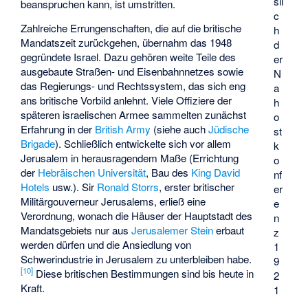
sli
beanspruchen kann, ist umstritten.
c
Zahlreiche Errungenschaften, die auf die britische
h
Mandatszeit zurückgehen, übernahm das 1948
d
gegründete Israel. Dazu gehören weite Teile des
er
ausgebaute Straßen- und Eisenbahnnetzes sowie
N
das Regierungs- und Rechtssystem, das sich eng
a
ans britische Vorbild anlehnt. Viele Offiziere der
h
späteren israelischen Armee sammelten zunächst
o
Erfahrung in der
British Army
(siehe auch
Jüdische
st
Brigade
). Schließlich entwickelte sich vor allem
k
Jerusalem in herausragendem Maße (Errichtung
o
der
Hebräischen Universität
, Bau des
King David
nf
Hotels
usw.). Sir
Ronald Storrs
, erster britischer
er
Militärgouverneur Jerusalems, erließ eine
e
Verordnung, wonach die Häuser der Hauptstadt des
n
Mandatsgebiets nur aus
Jerusalemer Stein
erbaut
z
werden dürfen und die Ansiedlung von
1
Schwerindustrie in Jerusalem zu unterbleiben habe.
9
[
10
]
Diese britischen Bestimmungen sind bis heute in
2
Kraft.
1