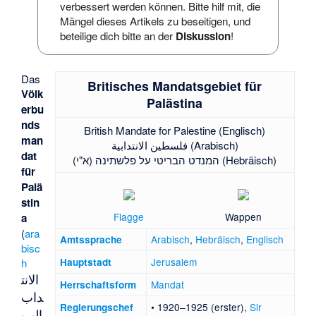
verbessert werden können.
Bitte hilf mit
, die
Mängel dieses Artikels zu beseitigen, und
beteilige dich bitte an der
Diskussion
!
Das
Britisches Mandatsgebiet für
Völk
Palästina
erbu
nds
British Mandate for Palestine (Englisch)
man
فلسطين الانتدابية (Arabisch)
dat
המנדט הבריטי על פלשתינה (א"י) (Hebräisch)
für
Palä
stin
Flagge
Wappen
a
(
ara
Arabisch
,
Hebräisch
,
Englisch
Amtssprache
bisc
Jerusalem
h
Hauptstadt
الانت
Mandat
Herrschaftsform
داب
• 1920–1925 (erster),
Sir
Regierungschef
البري