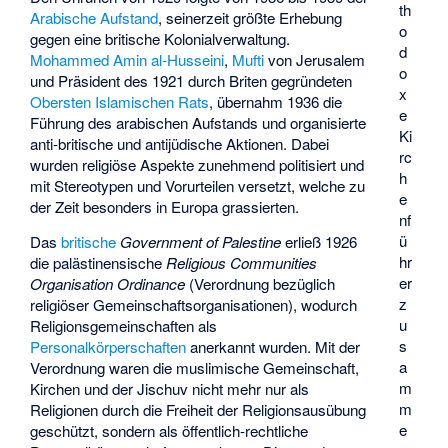
th
Arabische Aufstand
, seinerzeit größte Erhebung
o
gegen eine britische Kolonialverwaltung.
d
Mohammed Amin al-Husseini
,
Mufti
von Jerusalem
o
und Präsident des 1921 durch Briten gegründeten
x
Obersten Islamischen Rats
, übernahm 1936 die
e
Führung des arabischen Aufstands und organisierte
Ki
anti-britische und antijüdische Aktionen. Dabei
rc
wurden religiöse Aspekte zunehmend politisiert und
h
mit Stereotypen und Vorurteilen versetzt, welche zu
e
der Zeit besonders in Europa grassierten.
nf
ü
Das
britische
Government of Palestine
erließ 1926
hr
die palästinensische
Religious Communities
er
Organisation Ordinance
(Verordnung bezüglich
z
religiöser Gemeinschaftsorganisationen), wodurch
u
Religionsgemeinschaften als
s
Personalkörperschaften
anerkannt wurden. Mit der
a
Verordnung waren die muslimische Gemeinschaft,
m
Kirchen und der Jischuv nicht mehr nur als
m
Religionen durch die Freiheit der Religionsausübung
e
geschützt, sondern als öffentlich-rechtliche