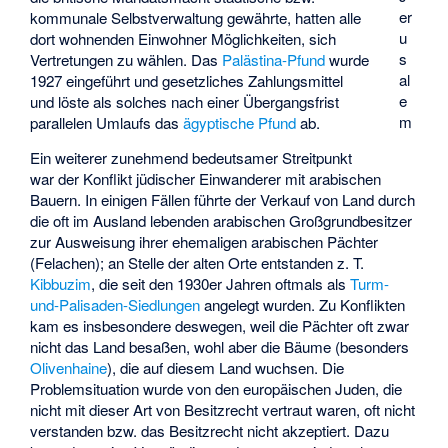
er
kommunale Selbstverwaltung gewährte, hatten alle
u
dort wohnenden Einwohner Möglichkeiten, sich
s
Vertretungen zu wählen. Das
Palästina-Pfund
wurde
al
1927 eingeführt und gesetzliches Zahlungsmittel
e
und löste als solches nach einer Übergangsfrist
m
parallelen Umlaufs das
ägyptische Pfund
ab.
Ein weiterer zunehmend bedeutsamer Streitpunkt
war der Konflikt jüdischer Einwanderer mit arabischen
Bauern. In einigen Fällen führte der Verkauf von Land durch
die oft im Ausland lebenden arabischen Großgrundbesitzer
zur Ausweisung ihrer ehemaligen arabischen Pächter
(
Felachen
); an Stelle der alten Orte entstanden z. T.
Kibbuzim
, die seit den 1930er Jahren oftmals als
Turm-
und-Palisaden-Siedlungen
angelegt wurden. Zu Konflikten
kam es insbesondere deswegen, weil die Pächter oft zwar
nicht das Land besaßen, wohl aber die Bäume (besonders
Olivenhaine
), die auf diesem Land wuchsen. Die
Problemsituation wurde von den europäischen Juden, die
nicht mit dieser Art von Besitzrecht vertraut waren, oft nicht
verstanden bzw. das Besitzrecht nicht akzeptiert. Dazu