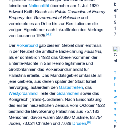
b
feindlicher
Nationalität
übernahm am 1. Juli 1920
er
Edward Keith-Roach
als
Public Custodian of Enemy
1
Property
des
Government of Palestine
und
9
vermietete es an Dritte bis zur Restitution an die
1
vorigen Eigentümer nach Inkrafttreten des Vertrags
7
[
4.2
]
von Lausanne 1925.
Der
Völkerbund
gab diesem Gebiet dann erstmals
in der Neuzeit die amtliche Bezeichnung
Palästina
,
C
als er schließlich 1922 das Übereinkommen der
ol
Entente-Mächte in San Remo legitimierte und
.
Großbritannien das Völkerbundsmandat für
T.
Palästina erteilte. Das Mandatsgebiet umfasste all
E.
jene Gebiete, aus denen später der Staat Israel
L
hervorging, außerdem den
Gazastreifen
, das
a
Westjordanland
, Teile der
Golanhöhen
sowie das
w
Königreich (Trans-)Jordanien. Nach Einschätzung
re
des ersten neuzeitlichen Zensus vom Oktober 1922
n
bestand die Bevölkerung Palästinas aus 757.182
c
Menschen, davon waren 590.890 Muslime, 83.794
e
,
[
6
]
Juden, 73.024 Christen und 7.028
Drusen
.
E