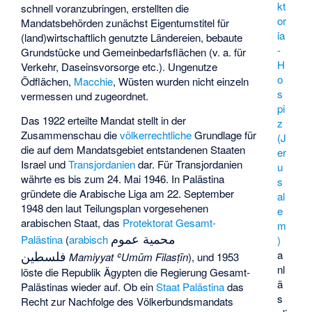
kt
schnell voranzubringen, erstellten die
or
Mandatsbehörden zunächst Eigentumstitel für
ia
(land)wirtschaftlich genutzte Ländereien, bebaute
-
Grundstücke und Gemeinbedarfsflächen (v. a. für
H
Verkehr, Daseinsvorsorge etc.). Ungenutze
o
Ödflächen,
Macchie
, Wüsten wurden nicht einzeln
s
vermessen und zugeordnet.
pi
Das 1922 erteilte Mandat stellt in der
z
Zusammenschau die
völkerrechtliche
Grundlage für
(J
die auf dem Mandatsgebiet entstandenen Staaten
er
Israel und
Transjordanien
dar. Für Transjordanien
u
währte es bis zum 24. Mai 1946. In Palästina
s
gründete die Arabische Liga am 22. September
al
1948 den laut Teilungsplan vorgesehenen
e
arabischen Staat, das
Protektorat Gesamt-
m
محمية عموم
Palästina
(
arabisch
)
فلسطين
a
Mamiyyat ʿUmūm Filasṭīn
), und 1953
nl
löste die Republik Ägypten die
Regierung Gesamt-
ä
Palästinas
wieder auf. Ob ein
Staat Palästina
das
s
Recht zur Nachfolge des Völkerbundsmandats