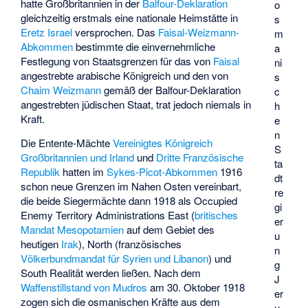
hatte Großbritannien in der
Balfour-Deklaration
o
gleichzeitig erstmals eine nationale Heimstätte in
s
Eretz Israel
versprochen. Das
Faisal-Weizmann-
m
Abkommen
bestimmte die einvernehmliche
a
Festlegung von Staatsgrenzen für das von
Faisal
ni
angestrebte arabische Königreich und den von
s
Chaim Weizmann
gemäß der Balfour-Deklaration
c
angestrebten jüdischen Staat, trat jedoch niemals in
h
Kraft.
e
n
Die Entente-Mächte
Vereinigtes Königreich
S
Großbritannien und Irland
und
Dritte Französische
ta
Republik
hatten im
Sykes-Picot-Abkommen
1916
dt
schon neue Grenzen im Nahen Osten vereinbart,
re
die beide Siegermächte dann 1918 als
Occupied
gi
Enemy Territory Administrations
East (
britisches
er
Mandat Mesopotamien
auf dem Gebiet des
u
heutigen
Irak
), North (französisches
n
Völkerbundmandat für Syrien und Libanon
) und
g
South Realität werden ließen. Nach dem
J
Waffenstillstand von Mudros
am 30. Oktober 1918
er
zogen sich die osmanischen Kräfte aus dem
u