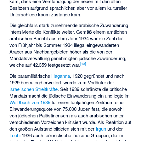
kam, dass eine Verständigung der neuen mit den alten
Besitzern aufgrund sprachlicher, aber vor allem kultureller
Unterschiede kaum zustande kam.
Die gleichfalls stark zunehmende arabische Zuwanderung
intensivierte die Konflikte weiter. Gemäß einem amtlichen
arabischen Bericht aus dem Jahr 1934 war die Zahl der
von Frühjahr bis Sommer 1934 illegal eingewanderten
Araber aus Nachbargebieten höher als die von der
Mandatsverwaltung genehmigten jüdische Zuwanderung,
[
13
]
welche auf 42.359 festgesetzt war.
Die paramilitärische
Haganna
, 1920 gegründet und nach
1929 bedeutend erweitert, wurde zum Vorläufer der
israelischen Streitkräfte
. Seit 1939 schränkte die britische
Mandatsmacht die jüdische Einwanderung ein und legte im
Weißbuch von 1939
für einen fünfjährigen Zeitraum eine
Einwanderungsquote von 75.000 Juden fest, die sowohl
von jüdischen Palästinensern als auch arabischen unter
verschiedenen Vorzeichen kritisiert wurde. Als Reaktion auf
den großen Aufstand bildeten sich mit der
Irgun
und der
Lechi
1936 auch terroristische jüdische Gruppen, die im