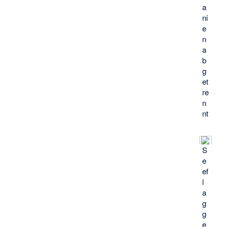
a
ni
e
n
a
b
g
et
re
n
nt
S
e
ef
l
a
g
g
e