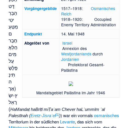
דָּט
1517–1918:
Osmanisches
Vorgängergebilde
הַבְּרִ
Reich
יטִי
1918–1920:
Occupied
Enemy Territory Administration
מִטַּעַ
ם
14. Mai 1948
Endpunkt
חֶבֶר
Israel
Abgelöst von
הַלְּאֻ
Annexion des
מִּים
Westjordanlands
durch
Jordanien
עַל
Protektorat Gesamt-
פָּלֶשְׂ
Palästina
תִּינָ
ה
(אֶרֶ
Mandatsgebiet Palästina im Jahr 1946
ץ-יִשְׂ
רָאֵל
)
HaMandaṭ haBrīṭī miṬaʿam Chever haLʾummīm ʿal
) war ein vormals
osmanisches
[
1
]
Palestīnah (
Eretz-Jisraʾel
)
Territorium in der südlichen
Levante
, das sich vom
Mittelmeer
bis beiderseits des
Jordans
erstreckte, das die