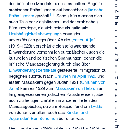
des britischen Mandats neun ernsthaftere Angriffe
c
arabischer Palästinenser auf benachbarte
jüdische
h-
[
11
]
Palästinenser
gezählt.
Schon früh standen sich
or
auch Teile der zionistischen und der arabischen
th
Führungsriege, die sich beide als nationale
o
Unabhängigkeitsbewegung
verstanden,
d
unversöhnlich gegenüber. Ab der „
dritten Alija
“
o
(1919–1923) verschärfte die stetig wachsende
x
Einwanderung vornehmlich europäischer Juden die
e,
kulturellen und politischen Spannungen, denen die
ar
britische Mandatsregierung durch eine über
m
Einwanderungszertifikate
gesteuerte Immigration zu
e
begegnen suchte. Nach
Unruhen im April 1920
und
ni
ersten Massakern gegen Juden 1921 (
Unruhen von
s
Jaffa
) kam es 1929 zum
Massaker von Hebron
an
c
lang eingesessenen jüdischen Palästinensern, aber
h
auch zu heftigen Unruhen in anderen Teilen des
e
Mandatsgebietes, so zum Beispiel rund um
Lydda
,
u
von denen vor allem auch das
Kinder- und
n
Jugenddorf Ben Schemen
betroffen war.
d
or
Den Unruhen von 1929 folgte von 1936 bis 1939 der