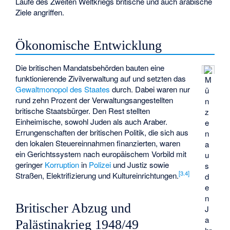
Laufe des Zweiten Weltkriegs britische und auch arabische
Ziele angriffen.
Ökonomische Entwicklung
Die britischen Mandatsbehörden bauten eine
funktionierende Zivilverwaltung auf und setzten das
M
Gewaltmonopol des Staates
durch. Dabei waren nur
ü
rund zehn Prozent der Verwaltungsangestellten
n
britische Staatsbürger. Den Rest stellten
z
Einheimische, sowohl Juden als auch Araber.
e
Errungenschaften der britischen Politik, die sich aus
n
den lokalen Steuereinnahmen finanzierten, waren
a
ein Gerichtssystem nach europäischem Vorbild mit
u
geringer
Korruption
in
Polizei
und Justiz sowie
s
[
3.4
]
Straßen, Elektrifizierung und Kultureinrichtungen.
d
e
n
Britischer Abzug und
J
a
Palästinakrieg 1948/49