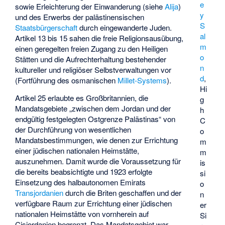
e
sowie Erleichterung der Einwanderung (siehe
Alija
)
y
und des Erwerbs der palästinensischen
S
Staatsbürgerschaft
durch eingewanderte Juden.
al
Artikel 13 bis 15 sahen die freie Religionsausübung,
m
einen geregelten freien Zugang zu den Heiligen
o
Stätten und die Aufrechterhaltung bestehender
n
kultureller und religiöser Selbstverwaltungen vor
d
,
(Fortführung des osmanischen
Millet-Systems
).
Hi
Artikel 25 erlaubte es Großbritannien, die
g
Mandatsgebiete „zwischen dem Jordan und der
h
endgültig festgelegten Ostgrenze Palästinas“ von
C
der Durchführung von wesentlichen
o
Mandatsbestimmungen, wie denen zur Errichtung
m
einer jüdischen nationalen Heimstätte,
m
auszunehmen. Damit wurde die Voraussetzung für
is
die bereits beabsichtigte und 1923 erfolgte
si
Einsetzung des halbautonomen Emirats
o
Transjordanien
durch die Briten geschaffen und der
n
verfügbare Raum zur Errichtung einer jüdischen
er
nationalen Heimstätte von vornherein auf
Si
Cisjordanien
begrenzt. Das Mandatsgebiet war