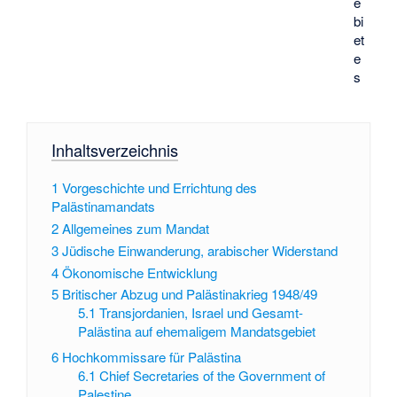
e
bi
et
e
s
Inhaltsverzeichnis
1
Vorgeschichte und Errichtung des
Palästinamandats
2
Allgemeines zum Mandat
3
Jüdische Einwanderung, arabischer Widerstand
4
Ökonomische Entwicklung
5
Britischer Abzug und Palästinakrieg 1948/49
5.1
Transjordanien, Israel und Gesamt-
Palästina auf ehemaligem Mandatsgebiet
6
Hochkommissare für Palästina
6.1
Chief Secretaries of the Government of
Palestine