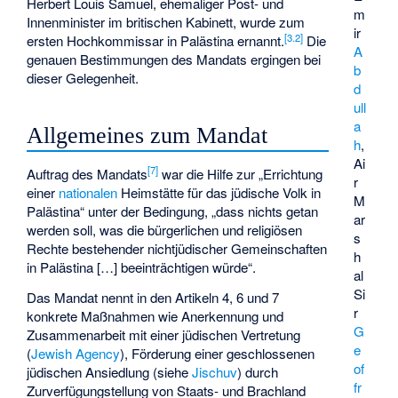
Herbert Louis Samuel
, ehemaliger Post- und
m
Innenminister im britischen Kabinett, wurde zum
ir
[
3.2
]
ersten
Hochkommissar in Palästina
ernannt.
Die
A
genauen Bestimmungen des Mandats ergingen bei
b
dieser Gelegenheit.
d
ull
a
Allgemeines zum Mandat
h
,
Ai
[
7
]
Auftrag des Mandats
war die Hilfe zur „Errichtung
r
einer
nationalen
Heimstätte für das jüdische Volk in
M
Palästina“ unter der Bedingung, „dass nichts getan
ar
werden soll, was die bürgerlichen und religiösen
s
Rechte bestehender nichtjüdischer Gemeinschaften
h
in Palästina […] beeinträchtigen würde“.
al
Si
Das Mandat nennt in den Artikeln 4, 6 und 7
r
konkrete Maßnahmen wie Anerkennung und
G
Zusammenarbeit mit einer jüdischen Vertretung
e
(
Jewish Agency
), Förderung einer geschlossenen
of
jüdischen Ansiedlung (siehe
Jischuv
) durch
fr
Zurverfügungstellung von Staats- und Brachland