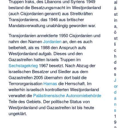
Truppen Iraks, des Libanons und Syriens 1949
al
bestand die Besatzungsmacht im Westjordanland
ä
(auch Cisjordanien genannt) aus Streitkräften
st
Transjordaniens, das 1946 aus britischer
in
Mandatsverwaltung unabhängig geworden war.
a,
ö
Transjordanien annektierte 1950 Cisjordanien und
st
nahm den Namen
Jordanien
an, den es auch
li
beibehielt, als es 1988 den Anspruch aufs
c
Westjordanland aufgab. Dieses und den
h
Gazastreifen hatten Israels Truppen im
d
Sechstagekrieg
1967 besetzt. Nach Abzug der
e
israelischen Besatzer und Siedler aus dem
s
Gazastreifen 2005 übernahm dort bald die
J
Terrororganisation
Hamas
die Herrschaft. Im
or
weiterhin israelisch kontrollierten Westjordanland
d
verwaltet die
Palästinensische Autonomiebehörde
a
Teile des Gebiets. Der politische Status von
n
Westjordanland und Gazastreifen ist bis heute
s
ungeklärt.
1
9
2