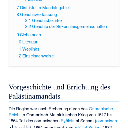
7
Distrikte im Mandatsgebiet
8
Gerichtsverfassung
8.1
Gerichtsbezirke
8.2
Gerichte der Bekenntnisgemeinschaften
9
Siehe auch
10
Literatur
11
Weblinks
12
Einzelnachweise
Vorgeschichte und Errichtung des
Palästinamandats
Die Region war nach Eroberung durch das
Osmanische
Reich
im
Osmanisch-Mamlukischen Krieg
von 1517 bis
1864 Teil des osmanischen
Eyâlets
al-Scham (
osmanisch
ایالت شام
), 1864 umgeformt zum
Vilâyet Syrien
. 1872