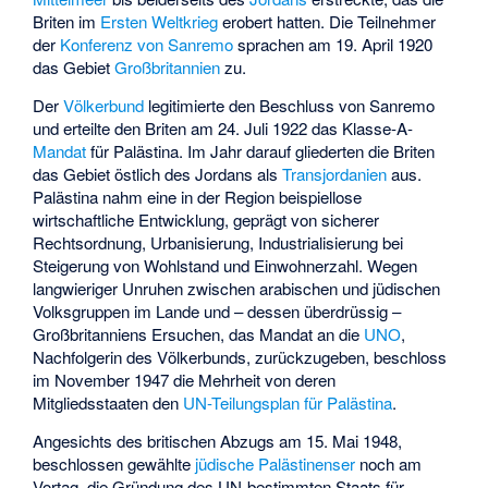
Briten im
Ersten Weltkrieg
erobert hatten. Die Teilnehmer
der
Konferenz von Sanremo
sprachen am 19. April 1920
das Gebiet
Großbritannien
zu.
Der
Völkerbund
legitimierte den Beschluss von Sanremo
und erteilte den Briten am 24. Juli 1922 das Klasse-A-
Mandat
für Palästina. Im Jahr darauf gliederten die Briten
das Gebiet östlich des Jordans als
Transjordanien
aus.
Palästina nahm eine in der Region beispiellose
wirtschaftliche Entwicklung, geprägt von sicherer
Rechtsordnung, Urbanisierung, Industrialisierung bei
Steigerung von Wohlstand und Einwohnerzahl. Wegen
langwieriger Unruhen zwischen arabischen und jüdischen
Volksgruppen im Lande und – dessen überdrüssig –
Großbritanniens Ersuchen, das Mandat an die
UNO
,
Nachfolgerin des Völkerbunds, zurückzugeben, beschloss
im November 1947 die Mehrheit von deren
Mitgliedsstaaten den
UN-Teilungsplan für Palästina
.
Angesichts des britischen Abzugs am 15. Mai 1948,
beschlossen gewählte
jüdische Palästinenser
noch am
Vortag, die Gründung des UN-bestimmten Staats für