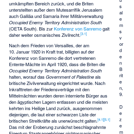
umkämpften Bereich zurück, und die Briten
s
unterstellten außer dem Mutesarriflik Jerusalem
al
auch Galiläa und Samaria ihrer Militärverwaltung
e
Occupied Enemy Territory Administration South
m
(OETA South). Bis zur
Konferenz von Sanremo
galt
s
[
3.1
]
daher weiter osmanisches Zivilrecht.
v
or
Nach dem
Frieden von Versailles
, der am
d
10. Januar 1920 in Kraft trat, billigten auf der
e
Konferenz von Sanremo die dort vertretenen
n
Entente-Mächte im April 1920, dass die Briten die
B
Occupied Enemy Territory Administration South
rit
halten, worauf das
Government of Palestine
als
e
britische Zivilverwaltung eingerichtet wurde. Nach
n,
Inkrafttreten der Friedensverträge mit den
9.
Mittelmächten wurden deren internierte Bürger aus
den ägyptischen Lagern entlassen und die meisten
D
kehrten ins Heilige Land zurück, ausgenommen
e
diejenigen, die laut einer schwarzen Liste der
z
[
4.1
]
[
5.1
]
britischen Streitkräfte als unerwünscht galten.
e
Das mit der Eroberung zunächst beschlagnahmte
m
Eigentum Staatsangehöriger nichtosmanischer,