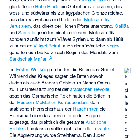
gliederte die
Hohe Pforte
ein Gebiet um Jerusalem, das
west- und südwärts bis zur ägyptischen Grenze reichte,
aus dem Vilâyet aus und bildete das
Mutesarriflik
Jerusalem
, das direkt der Hohen Pforte unterstand.
Galiläa
und
Samaria
gehörten nicht zu diesem Mutesarriflik,
sondern zunächst zum Vilâyet Syrien und dann ab 1888
zum neuen
Vilâyet Beirut
; auch der südöstliche
Negev
gehörte noch bis kurz nach Beginn des Mandats zum
[
2
]
Sandschak
Maʿan
.
Im
Ersten Weltkrieg
eroberten die Briten das Gebiet.
Während des Krieges sagten die Briten sowohl
K
Juden als auch Arabern Gebiete im Nahen Osten
a
zu. Für Unterstützung bei der
arabischen Revolte
pi
gegen das Osmanische Reich hatten die Briten in
tu
der
Hussein-McMahon-Korrespondenz
dem
la
arabischen Herrscherhaus der
Haschimiten
die
ti
Herrschaft über das meiste Land der Region
o
zugesagt, das praktisch die gesamte
Arabische
n
Halbinsel
umfassen sollte, nicht aber die
Levante
.
d
Die Abgrenzung wurde Streitthema. Den Juden
er