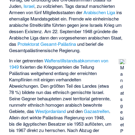
Juden,
Israel
, zu vollziehen. Tags darauf marschierten
Armeen von fünf Mitgliedsstaaten der
Arabischen Liga
ins
ehemalige Mandatsgebiet ein. Fremde wie einheimische
arabische Streitkräfte führten gegen jene Israels Krieg um
dessen Existenz. Am 22. September 1948 gründete die
Arabische Liga dann den vorgesehenen arabischen Staat,
das
Protektorat Gesamt-Palästina
und berief die
Gesamtpalästinensische Regierung
.
In vier getrennten
Waffenstillstandsabkommen von
1949
fixierten die Kriegsparteien die Teilung
M
Palästinas weitgehend entlang der erreichten
a
Kampflinien mit einigen verhandelten
n
Abweichungen. Den größten Teil des Landes (etwa
d
78 %) bildete nun das ethnisch gemischte Israel.
at
Seine Gegner behaupteten zwei territorial getrennte,
s
nunmehr ethnisch homogen arabisch bewohnte
g
Gebiete, das
Westjordanland
und den
Gazastreifen
.
e
Allein dort wirkte Palästinas Regierung von 1948,
bi
bis die ägyptischen Besatzer sie 1953 auflösten, um
et
bis 1967 direkt zu herrschen. Nach Abzug der
P