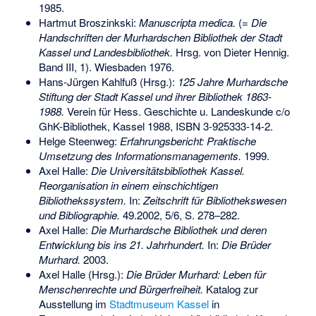
1985.
Hartmut Broszinkski:
Manuscripta medica.
(=
Die
Handschriften der Murhardschen Bibliothek der Stadt
Kassel und Landesbibliothek.
Hrsg. von Dieter Hennig.
Band III, 1). Wiesbaden 1976.
Hans-Jürgen Kahlfuß (Hrsg.):
125 Jahre Murhardsche
Stiftung der Stadt Kassel und ihrer Bibliothek 1863-
1988.
Verein für Hess. Geschichte u. Landeskunde c/o
GhK-Bibliothek, Kassel 1988,
ISBN 3-925333-14-2
.
Helge Steenweg
:
Erfahrungsbericht: Praktische
Umsetzung des Informationsmanagements.
1999.
Axel Halle:
Die Universitätsbibliothek Kassel.
Reorganisation in einem einschichtigen
Bibliothekssystem.
In:
Zeitschrift für Bibliothekswesen
und Bibliographie.
49.2002, 5/6, S. 278–282.
Axel Halle:
Die Murhardsche Bibliothek und deren
Entwicklung bis ins 21. Jahrhundert.
In:
Die Brüder
Murhard.
2003.
Axel Halle (Hrsg.):
Die Brüder Murhard: Leben für
Menschenrechte und Bürgerfreiheit.
Katalog zur
Ausstellung im
Stadtmuseum Kassel
in