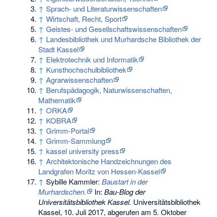
↑
Sprach- und Literaturwissenschaften
↑
Wirtschaft, Recht, Sport
↑
Geistes- und Gesellschaftswissenschaften
↑
Landesbibliothek und Murhardsche Bibliothek der
Stadt Kassel
↑
Elektrotechnik und Informatik
↑
Kunsthochschulbibliothek
↑
Agrarwissenschaften
↑
Berufspädagogik, Naturwissenschaften,
Mathematik
↑
ORKA
↑
KOBRA
↑
Grimm-Portal
↑
Grimm-Sammlung
↑
kassel university press
↑
Architektonische Handzeichnungen des
Landgrafen Moritz von Hessen-Kassel
↑
Sybille Kammler:
Baustart in der
Murhardschen.
In:
Bau-Blog der
Universitätsbibliothek Kassel.
Universitätsbibliothek
Kassel, 10. Juli 2017,
abgerufen am 5. Oktober