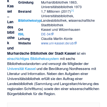
k
Murhardbibliothek 1863,
Gründung
Kas
Universitätsbibliothek 1973
[
1
]
sel
1,7 Millionen (2017)
Bestand
Universitätsbibliothek,
–
Landesbibliothek, wissenschaftliche
Bibliothekstyp
Lan
Stadtbibliothek
des
Kassel und Witzenhausen
Ort
bibli
DE-34
ISIL
othe
Claudia Martin-Konle
Leitung
k
www.uni-kassel.de/ub
Website
und
Murhardsche Bibliothek der Stadt Kassel
ist ein
einschichtiges Bibliothekssystem
mit sechs
Bibliotheksstandorten und versorgt die Mitglieder der
Universität Kassel
und die Bevölkerung Nordhessens mit
Literatur und Information. Neben den Aufgaben einer
Universitätsbibliothek erfüllt sie den Auftrag einer
Landesbibliothek (Sammlung und Langzeitarchivierung des
regionalen Schrifttums) sowie den einer wissenschaftlichen
Bürgerbibliothek für die Region.