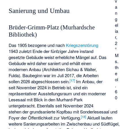
v
a
Sanierung und Umbau
n
g
el
Brüder-Grimm-Platz (Murhardsche
ia
Bibliothek)
r,
2
Das 1905 bezogene und nach
Kriegszerstörung
°
1943 zuletzt Ende der fünfziger Jahre instand
M
gesetzte Gebäude weist erhebliche Mängel auf. Das
s.
Gebäude wird daher saniert und erhält einen
th
modernen Anbau (Architekten Sichau & Walter,
e
Fulda). Baubeginn war im Juli 2017, die Arbeiten
ol
[
17
]
sollen 2026 abgeschlossen sein.
Im Anbau, der
.
seit November 2024 in Betrieb ist, sind ein
6
repräsentativer Ausstellungsraum und ein moderner
0
Lesesaal mit Blick in den Murhard-Park
untergebracht. Ebenfalls seit November 2024
stehen der grundsanierte Kopfbau mit Sonderlesesaal und
[
18
]
Foyer der Öffentlichkeit zur Verfügung.
Aktuell laufen
weitere Sanierungsarbeiten im Zwischenbau und Südflügel,