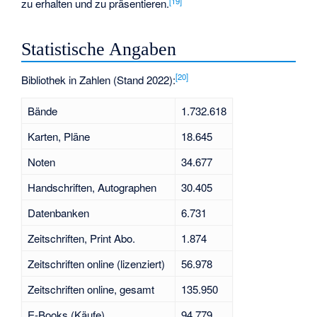
[
19
]
zu erhalten und zu präsentieren.
Statistische Angaben
[
20
]
Bibliothek in Zahlen (Stand 2022):
Bände
1.732.618
Karten, Pläne
18.645
Noten
34.677
Handschriften, Autographen
30.405
Datenbanken
6.731
Zeitschriften, Print Abo.
1.874
Zeitschriften online (lizenziert)
56.978
Zeitschriften online, gesamt
135.950
E-Books (Käufe)
94.779