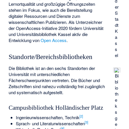
d
Lernortqualität und großzügige Öffnungszeiten
er
stehen im Fokus, wie auch die Bereitstellung
S
digitaler Ressourcen und Dienste zum
ta
wissenschaftlichen Publizieren. Als Unterzeichner
dt
der OpenAccess-Initiative 2020 fördern Universität
K
und Universitätsbibliothek Kassel aktiv die
a
Entwicklung von
Open Access
.
s
s
el
Standorte/Bereichsbibliotheken
Die Bibliothek ist an den sechs Standorten der
Universität mit unterschiedlichen
Bi
Fächerschwerpunkten vertreten. Die Bücher und
bl
Zeitschriften sind nahezu vollständig frei zugänglich
io
und systematisch aufgestellt.
th
e
k
Campusbibliothek Holländischer Platz
s
[
2
]
Ingenieurwissenschaften, Technik
g
[
3
]
Sprach- und Literaturwissenschaften
e
[
4
]