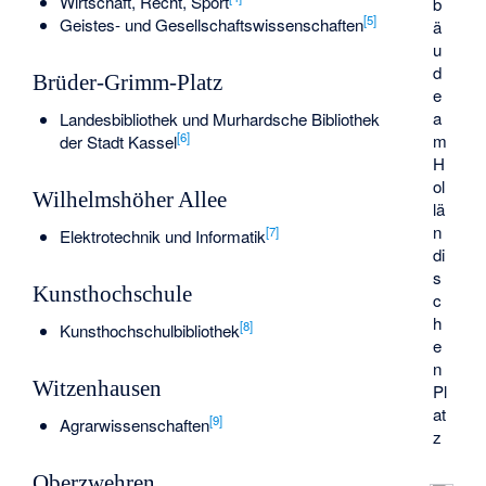
Wirtschaft, Recht, Sport
b
[
5
]
Geistes- und Gesellschaftswissenschaften
ä
u
d
Brüder-Grimm-Platz
e
a
Landesbibliothek und Murhardsche Bibliothek
[
6
]
m
der Stadt Kassel
H
ol
Wilhelmshöher Allee
lä
n
[
7
]
Elektrotechnik und Informatik
di
s
Kunsthochschule
c
h
[
8
]
Kunsthochschulbibliothek
e
n
Witzenhausen
Pl
at
[
9
]
Agrarwissenschaften
z
Oberzwehren