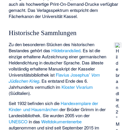
auch als hochwertige Print-On-Demand-Drucke verfügbar
gemacht. Das Verlagsspektrum entspricht dem
Fächerkanon der Universität Kassel.
Historische Sammlungen
Zu den besonderen Stücken des historischen
Bestandes gehört das
Hildebrandslied
. Es ist die
H
einzige erhaltene Aufzeichnung einer germanischen
il
Heldendichtung in deutscher Sprache. Das älteste
d
vollständig erhaltene Manuskript der Kasseler
e
Universitätsbibliothek ist
Flavius Josephus
’
Vom
br
Jüdischen Krieg
. Es entstand Ende des 6.
a
Jahrhunderts vermutlich im
Kloster Vivarium
n
(Süditalien).
dl
ie
Seit 1932 befinden sich die
Handexemplare der
d,
Kinder- und Hausmärchen
der Brüder Grimm in der
2
Landesbibliothek. Sie wurden 2005 von der
°
UNESCO
in das
Weltdokumentenerbe
M
aufgenommen und sind seit September 2015 im
s.