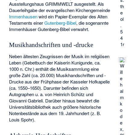
Ausstellungshaus
GRIMMWELT
ausgestellt. Als
th
Dauerleihgabe der evangelischen Kirchengemeinde
e
Immenhausen
wird ein Papier-Exemplar des Alten
ol
Testaments einer
Gutenberg-Bibel
, die sogenannte
.
Immenhäuser Gutenberg-Bibel
verwahrt.
5
4
1r
Musikhandschriften und -drucke
Neben ältesten Zeugnissen der Musik im religiösen
Leben (Gebetbuch der Kaiserin Kunigunde, ca.
W
1000 n. Chr.) enthält die Musiksammlung eine
ill
große Zahl (ca. 20.000) Musikhandschriften und -
e
Drucke aus der Frühphase der Kasseler Hofkapelle
h
(ca. 1550–1650). Darunter befinden sich
al
Autographen u. a. von Heinrich Schütz und
m
Giovanni Gabrieli. Darüber hinaus bewahrt die
k
Universitätsbibliothek auch größere historische
o
Notenbestände aus dem 19. Jahrhundert (z. B.
d
Louis Spohr).
e
x,