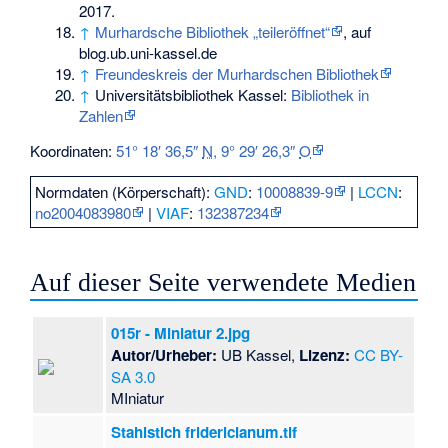
2017
.
↑
Murhardsche Bibliothek „teileröffnet“
, auf
blog.ub.uni-kassel.de
↑
Freundeskreis der Murhardschen Bibliothek
↑
Universitätsbibliothek Kassel:
Bibliothek in
Zahlen
Koordinaten:
51° 18′ 36,5″
N
,
9° 29′ 26,3″
O
Normdaten (Körperschaft):
GND
:
10008839-9
|
LCCN
:
no2004083980
|
VIAF
:
132387234
Auf dieser Seite verwendete Medien
015r - Miniatur 2.jpg
Autor/Urheber:
UB Kassel,
Lizenz:
CC BY-
SA 3.0
MIniatur
Stahlstich fridericianum.tif