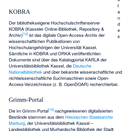
t
KOBRA
a
n
Der bibliothekseigene Hochschulschriftenserver
d
KOBRA (Kasseler Online-Bibliothek, Repository &
e
[
12
]
Archiv)
ist das digitale Open-Access-Archiv der
s
wissenschaftlichen Publikationen von
Hochschulangehörigen der Universität Kassel.
Sämtliche in KOBRA und ORKA veröffentlichten
Dokumente sind über das Katalogportal KARLA der
Universitätsbibliothek Kassel, die
Deutsche
Nationalbibliothek
und über bekannte wissenschaftliche und
nichtwissenschaftliche Suchmaschinen sowie Open-
Access-Verzeichnisse (z. B. OpenDOAR) recherchierbar.
Grimm-Portal
[
13
]
Die im Grimm-Portal
nachgewiesenen digitalisierten
Bestände stammen aus dem
Hessischen Staatsarchiv
Marburg
, der Universitätsbibliothek Kassel –
Landesbibliothek und Murhardsche Bibliothek der Stadt