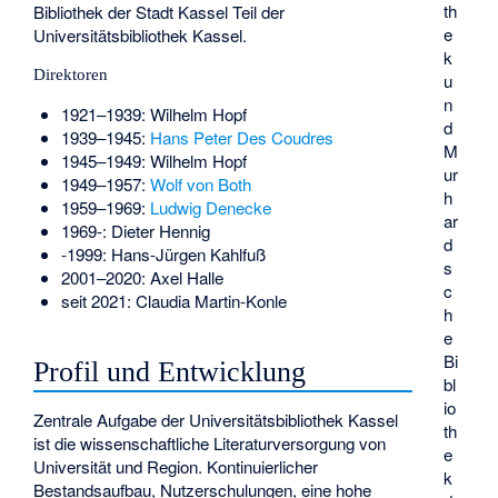
th
Bibliothek der Stadt Kassel Teil der
e
Universitätsbibliothek Kassel.
k
Direktoren
u
n
1921–1939:
Wilhelm Hopf
d
1939–1945:
Hans Peter Des Coudres
M
1945–1949:
Wilhelm Hopf
ur
1949–1957:
Wolf von Both
h
1959–1969:
Ludwig Denecke
ar
1969-: Dieter Hennig
d
-1999:
Hans-Jürgen Kahlfuß
s
2001–2020: Axel Halle
c
seit 2021: Claudia Martin-Konle
h
e
Bi
Profil und Entwicklung
bl
io
Zentrale Aufgabe der Universitätsbibliothek Kassel
th
ist die wissenschaftliche Literaturversorgung von
e
Universität und Region. Kontinuierlicher
k
Bestandsaufbau, Nutzerschulungen, eine hohe