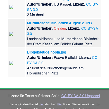
Autor/Urheber:
UB Kassel,
Lizenz:
CC BY-
SA 3.0
2 Ms theol
Murhardsche Bibliothek Aug2012.JPG
Autor/Urheber:
Cfelden
,
Lizenz:
CC BY-SA
3.0
Landesbibliothek und Murhardsche Bibliothek
der Stadt Kassel am Brüder-Grimm-Platz
Bibgebaeude hopla.jpg
Autor/Urheber:
Paavo Blafield,
Lizenz:
CC
BY-SA 3.0
Ansicht des Bibliotheksgebäude am
Holländischen Platz
Lizenz für Texte auf dieser Seite:
CC-BY-SA 3.0 Unported
.
Der original-Artikel ist
hier
abrufbar.
Hier
finden Sie Informationen zu