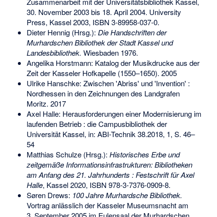
Zusammenarbeit mit der Universitätsbibliothek Kassel,
30. November 2003 bis 18. April 2004. University
Press, Kassel 2003,
ISBN 3-89958-037-0
.
Dieter Hennig (Hrsg.):
Die Handschriften der
Murhardschen Bibliothek der Stadt Kassel und
Landesbibliothek.
Wiesbaden 1976.
Angelika Horstmann: Katalog der Musikdrucke aus der
Zeit der Kasseler Hofkapelle (1550–1650). 2005
Ulrike Hanschke: Zwischen 'Abriss' und 'Invention' :
Nordhessen in den Zeichnungen des Landgrafen
Moritz. 2017
Axel Halle: Herausforderungen einer Modernisierung im
laufenden Betrieb : die Campusbibliothek der
Universität Kassel, in: ABI-Technik 38.2018, 1, S. 46–
54
Matthias Schulze (Hrsg.):
Historisches Erbe und
zeitgemäße Informationsinfrastrukturen: Bibliotheken
am Anfang des 21. Jahrhunderts : Festschrift für Axel
Halle
, Kassel 2020,
ISBN 978-3-7376-0909-8
.
Søren Drews:
100 Jahre Murhardsche Bibliothek.
Vortrag anlässlich der Kasseler Museumsnacht am
3. September 2005 im Eulensaal der Murhardschen