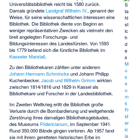
Universitätsbibliothek reicht bis 1580 zurück.
S
Damals gründete
Landgraf Wilhelm IV.
, genannt der
ta
Weise, für seine wissenschaftlichen Interessen eine
hl
Bibliothek. Die Bibliothek diente von Beginn an
st
weniger repräsentativen Zwecken als vielmehr den
ic
breit angelegten Forschungs- und
h
Bildungsinteressen des Landesfürsten. Von 1593
d
bis 1779 befand sich die fürstliche Bibliothek im
e
Kasseler Marstall
.
s
M
Zu den Bibliothekaren zählten unter anderem
u
Johann Hermann Schmincke
und
Johann Philipp
s
Kuchenbecker
.
Jacob und Wilhelm Grimm
wirkten
e
zwischen 1814/1816 und 1829 in Kassel als
u
Bibliothekare und Forscher in der Landesbibliothek.
m
s
Im Zweiten Weltkrieg erlitt die Bibliothek große
Fr
Verluste durch die Bombardierung und weitgehende
id
Zerstörung ihres damaligen Bibliotheksgebäudes,
er
des Museums
Fridericianum
, im September 1941.
ic
Rund 350.000 Bände gingen verloren. Ab 1957 fand
ia
sie mit ihrem geretteten historischen Erbe im