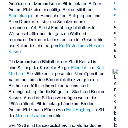
n
Gebäude der Murhardschen Bibliothek am Brüder-
u
Grimm-Platz eine endgültige Bleibe. Mit ihren
m
Sammlungen
an Handschriften, Autographen und
,
Alten Drucken ist sie eine Schatzkammer
u
besonderer Art. Sie ist Forschungsbibliothek für
m
Wissenschaftler aus der ganzen Welt und
1
regionales Dokumentationszentrum für Geschichte
8
und Kultur des ehemaligen
Kurfürstentums Hessen-
5
Kassel
.
0
Die Murhardsche Bibliothek der Stadt Kassel ist
eine Stiftung der Kasseler Bürger
Friedrich
und
Karl
Murhard
. Sie stifteten ihr gesamtes Vermögen ihrer
L
Vaterstadt, um eine Bürgerbibliothek zu gründen.
a
Bis heute erfüllt sie ihren Informations- und
n
Bildungsauftrag für die Bürger der Stadt und Region
d
Kassel. Aus dem Stiftungsvermögen wurde das
e
1905 eröffnete Bibliotheksgebäude am Brüder-
s
Grimm-Platz nach Plänen von
Emil Hagberg
im Stil
bi
der
Neorenaissance
errichtet.
bl
io
Seit 1976 sind Landesbibliothek und Murhardsche