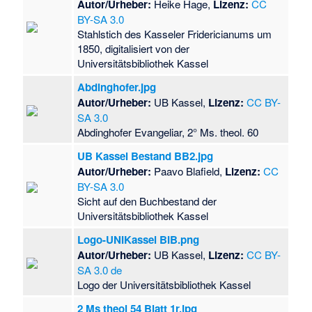
Autor/Urheber:
Heike Hage,
Lizenz:
CC
BY-SA 3.0
Stahlstich des Kasseler Fridericianums um
1850, digitalisiert von der
Universitätsbibliothek Kassel
Abdinghofer.jpg
Autor/Urheber:
UB Kassel,
Lizenz:
CC BY-
SA 3.0
Abdinghofer Evangeliar, 2° Ms. theol. 60
UB Kassel Bestand BB2.jpg
Autor/Urheber:
Paavo Blafield,
Lizenz:
CC
BY-SA 3.0
Sicht auf den Buchbestand der
Universitätsbibliothek Kassel
Logo-UNIKassel BIB.png
Autor/Urheber:
UB Kassel,
Lizenz:
CC BY-
SA 3.0 de
Logo der Universitätsbibliothek Kassel
2 Ms theol 54 Blatt 1r.jpg