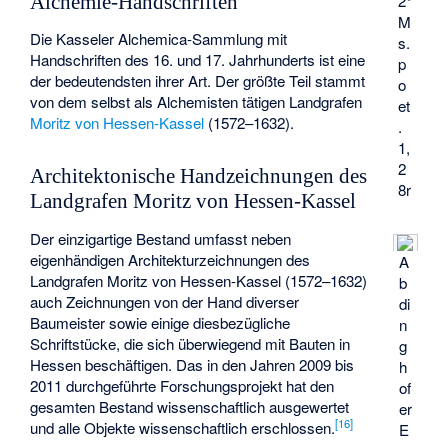
2°
Alchemie-Handschriften
M
Die Kasseler Alchemica-Sammlung mit
s.
Handschriften des 16. und 17. Jahrhunderts ist eine
p
der bedeutendsten ihrer Art. Der größte Teil stammt
o
von dem selbst als Alchemisten tätigen Landgrafen
et
Moritz von Hessen-Kassel
(1572–1632).
.
1,
2
Architektonische Handzeichnungen des
8r
Landgrafen Moritz von Hessen-Kassel
Der einzigartige Bestand umfasst neben
eigenhändigen Architekturzeichnungen des
A
Landgrafen Moritz von Hessen-Kassel (1572–1632)
b
auch Zeichnungen von der Hand diverser
di
Baumeister sowie einige diesbezügliche
n
Schriftstücke, die sich überwiegend mit Bauten in
g
Hessen beschäftigen. Das in den Jahren 2009 bis
h
2011 durchgeführte Forschungsprojekt hat den
of
gesamten Bestand wissenschaftlich ausgewertet
er
[
16
]
und alle Objekte wissenschaftlich erschlossen.
E