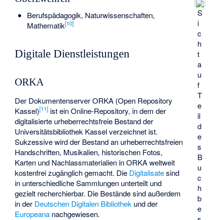
S
Berufspädagogik, Naturwissenschaften,
i
[
10
]
Mathematik
c
h
Digitale Dienstleistungen
t
a
u
ORKA
f
T
Der Dokumentenserver ORKA (Open Repository
e
[
11
]
Kassel)
ist ein Online-Repository, in dem der
il
digitalisierte urheberrechtsfreie Bestand der
d
Universitätsbibliothek Kassel verzeichnet ist.
e
Sukzessive wird der Bestand an urheberrechtsfreien
s
Handschriften, Musikalien, historischen Fotos,
B
Karten und Nachlassmaterialien in ORKA weltweit
u
kostenfrei zugänglich gemacht. Die
Digitalisate
sind
c
in unterschiedliche Sammlungen unterteilt und
h
gezielt recherchierbar. Die Bestände sind außerdem
b
in der
Deutschen Digitalen Bibliothek
und der
e
Europeana
nachgewiesen.
s