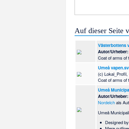
Auf dieser Seite
Västerbottens 
Autor/Urheber:
Coat of arms of 
Umeå vapen.s
(c) Lokal_Profil,
Coat of arms of 
Umeå Municipal
Autor/Urheber:
Nordelch
als Au
Umeå Municipali
Designed by
Mere outlin