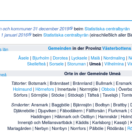
 län och kommuner 31 december 2019
beim
Statistiska centralbyrån
1 januari 2016
beim
Statistiska centralbyrån
(einschließlich aller 
Gemeinden
in der Provinz
Västerbottens
Åsele
|
Bjurholm
|
Dorotea
|
Lycksele
|
Malå
|
Nordmaling
|
N
Skellefteå
|
Sorsele
|
Storuman
|
|
Vilhelmina
|
Vi
Umeå
Orte in der
Gemeinde Umeå
Botsmark
|
Brännäset
|
Brännland
|
Bullmark
|
Ersmark
Tätorter:
Holmsund
|
Hörnefors
|
Innertavle
|
Norrmjöle
|
Obbola
|
Överb
Sörfors
|
Sörmjöle
|
Stöcke
|
Stöcksjö
|
Täfteå
|
Tavelsjö
|
Tomt
Ansmark
|
Baggböle
|
Bjännsjön
|
Bodbyn
|
Brattby
|
Småorter:
Djäkneböle
|
Djupviken
|
Fäbodåkern
|
Fällforsån
|
Flurkmark
|
Haddingen
|
Håkmark och Ostibyn
|
Hamnskär
|
Holm
Innersjö och Mellansvartbäck
|
Kåddis
|
Karlsborg
|
Kassjö
|
Mariagården
|
Nerbyn
|
Norrbyn
|
Norrfors
|
Pålböle
|
Rödånäs
|
Rö