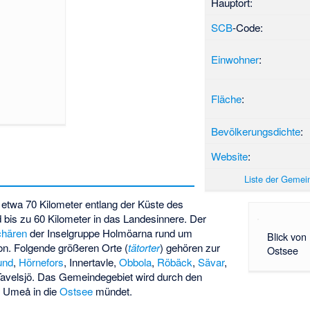
Hauptort:
SCB
-Code:
Einwohner
:
Fläche
:
Bevölkerungsdichte
:
Website
:
Liste der Geme
 etwa 70 Kilometer entlang der Küste des
 bis zu 60 Kilometer in das Landesinnere. Der
chären
der Inselgruppe
Holmöarna
rund um
Blick von
on. Folgende größeren Orte (
tätorter
) gehören zur
Ostsee
und
,
Hörnefors
,
Innertavle
,
Obbola
,
Röbäck
,
Sävar
,
avelsjö
. Das Gemeindegebiet wird durch den
ei Umeå in die
Ostsee
mündet.