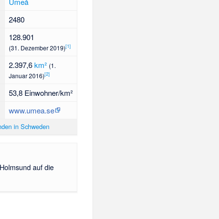
Umeå
2480
128.901
[1]
(31. Dezember 2019)
2.397,6
km²
(1.
[2]
Januar 2016)
53,8 Einwohner/km²
www.umea.se
inden in Schweden
 Holmsund auf die