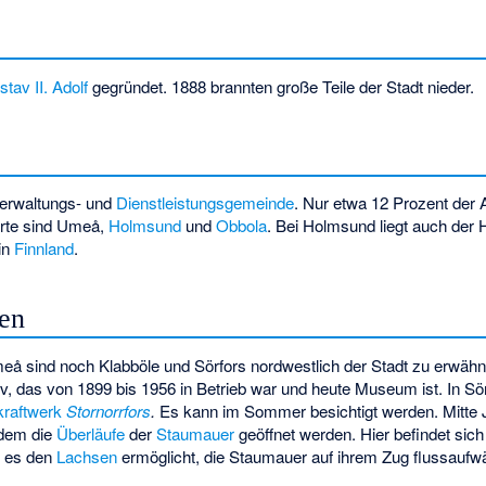
tav II. Adolf
gegründet. 1888 brannten große Teile der Stadt nieder.
Verwaltungs- und
Dienstleistungsgemeinde
. Nur etwa 12 Prozent der 
dorte sind Umeå,
Holmsund
und
Obbola
. Bei Holmsund liegt auch der H
in
Finnland
.
en
meå sind noch
Klabböle
und
Sörfors
nordwestlich der Stadt zu erwähne
v, das von 1899 bis 1956 in Betrieb war und heute Museum ist. In Sör
raftwerk
Stornorrfors
.
Es kann im Sommer besichtigt werden. Mitte J
 dem die
Überläufe
der
Staumauer
geöffnet werden. Hier befindet sich
 es den
Lachsen
ermöglicht, die Staumauer auf ihrem Zug flussaufwä