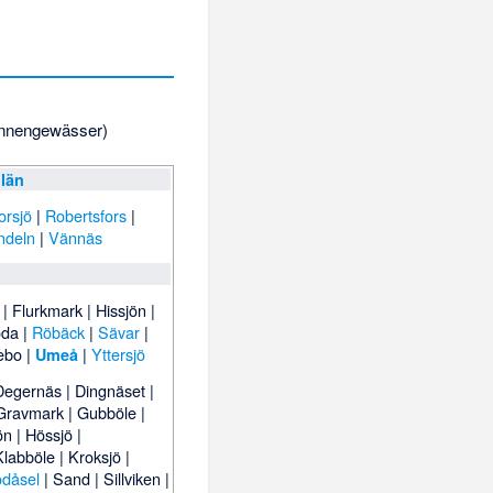
Binnengewässer)
 län
orsjö
|
Robertsfors
|
ndeln
|
Vännäs
|
Flurkmark
|
Hissjön
|
oda
|
Röbäck
|
Sävar
|
ebo
|
|
Yttersjö
Umeå
Degernäs
|
Dingnäset
|
Gravmark
|
Gubböle
|
ön
|
Hössjö
|
Klabböle
|
Kroksjö
|
dåsel
|
Sand
|
Sillviken
|