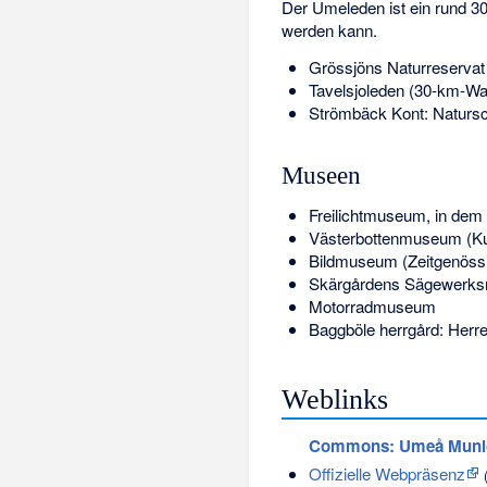
Der Umeleden ist ein rund 3
werden kann.
Grössjöns Naturreservat
Tavelsjoleden (30-km-Wa
Strömbäck Kont: Naturs
Museen
Freilichtmuseum, in dem
Västerbottenmuseum (Ku
Bildmuseum (Zeitgenöss
Skärgårdens Sägewerk
Motorradmuseum
Baggböle herrgård
: Herr
Weblinks
Commons
: Umeå Munic
Offizielle Webpräsenz