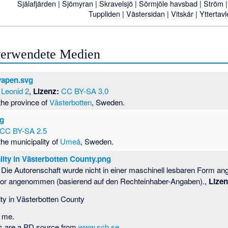
Själafjärden
|
Sjömyran
|
Skravelsjö
|
Sörmjöle havsbad
|
Ström
Tuppliden
|
Västersidan
|
Vitskär
|
Yttertavl
 verwendete Medien
vapen.svg
Leonid 2
,
Lizenz:
CC BY-SA 3.0
the province of
Västerbotten
, Sweden.
vg
CC BY-SA 2.5
the municipality of
Umeå
, Sweden.
ity in Västerbotten County.png
Die Autorenschaft wurde nicht in einer maschinell lesbaren Form an
tor angenommen (basierend auf den Rechteinhaber-Angaben).,
Lizen
ty in Västerbotten County
 me.
es are a PD source from
www.scb.se