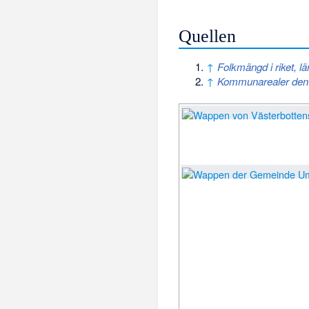
Quellen
↑
Folkmängd i riket,
↑
Kommunarealer den 