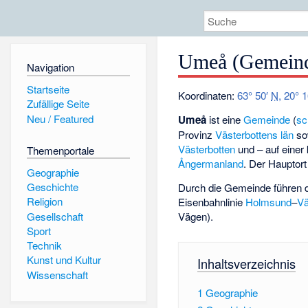
Umeå (Gemein
Navigation
Startseite
Koordinaten:
63° 50′
N
,
20° 
Zufällige Seite
Neu / Featured
Umeå
ist eine
Gemeinde
(
sc
Provinz
Västerbottens län
so
Västerbotten
und – auf einer
Themenportale
Ångermanland
. Der Hauptor
Geographie
Geschichte
Durch die Gemeinde führen 
Religion
Eisenbahnlinie
Holmsund
–
V
Gesellschaft
Vägen).
Sport
Technik
Kunst und Kultur
Inhaltsverzeichnis
Wissenschaft
1
Geographie