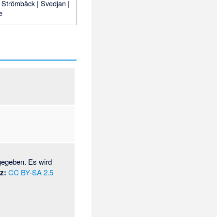
|
Strömbäck
|
Svedjan
|
e
gegeben. Es wird
z:
CC BY-SA 2.5