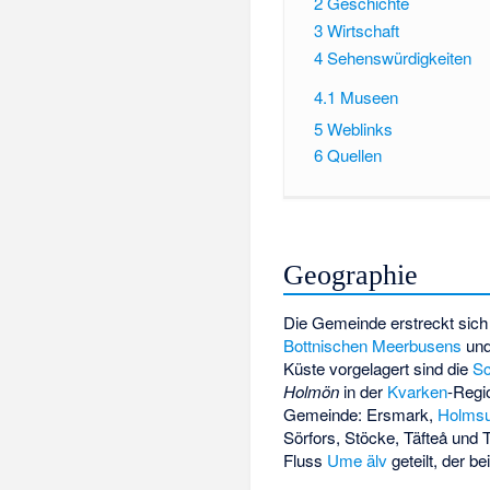
2
Geschichte
3
Wirtschaft
4
Sehenswürdigkeiten
4.1
Museen
5
Weblinks
6
Quellen
Geographie
Die Gemeinde erstreckt sich
Bottnischen Meerbusens
und
Küste vorgelagert sind die
S
Holmön
in der
Kvarken
-Regi
Gemeinde:
Ersmark
,
Holms
Sörfors
,
Stöcke
,
Täfteå
und
T
Fluss
Ume älv
geteilt, der b