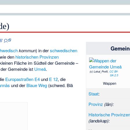
de)
16′
O
Gemein
hwedisch
kommun
) in der
schwedischen
wie den
historischen Provinzen
 kleinen Fläche im Südteil der Gemeinde –
t der Gemeinde ist
Umeå
.
(c) Lokal_Profil,
CC BY-
SA 2.5
die
Europastraßen
E4
und
E 12
, die
Wappen
ännäs
und der
Blaue Weg
(schwed. Blå
Staat
:
Provinz
(län):
Historische Provinze
(landskap):