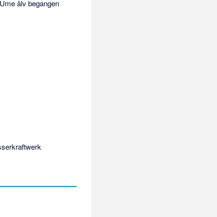
s Ume älv begangen
sserkraftwerk