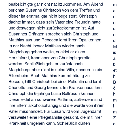
beabsichtigte gar nicht nachzukommen. Am Abend
m
berichtet Susanne Christoph von dem Treffen und
a
dieser ist erstmal gar nicht begeistert. Christoph
n
dachte immer, dass sein Vater eine Freundin hatte
n
und deswegen nicht zurückgekommen ist. Auf
u
Susannes Drängen sprechen sich Christoph und
n
Matthias aus und Rebecca lernt ihren Opa kennen.
d
In der Nacht, bevor Matthias wieder nach
El
Magdeburg gehen wollte, erleidet er einen
is
Herzinfarkt, kann aber von Christoph gerettet
a
werden. Schließlich geht er zurück nach
b
Magdeburg, aber nicht in seine Villa, sondern in ein
et
Altersheim. Auch Matthias kommt häufig zu
h
Besuch, hilft Christoph bei einer Patientin und lernt
B
Charlotte und Georg kennen. Im Krankenhaus lernt
ö
Christoph die 6-jährige Luisa Baltrusch kennen.
h
Diese leidet an schwerem Asthma, außerdem sind
m
ihre Eltern alkoholabhängig und sie wurde von ihrem
i
Vater misshandelt. Für Luisa wird vom Jugendamt
m
verzweifelt eine Pflegefamilie gesucht, die mit ihrer
Z
Krankheit umgehen kann. Schließlich dürfen
o