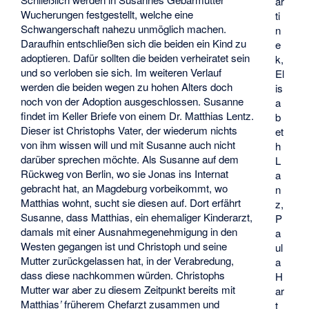
ar
Wucherungen festgestellt, welche eine
ti
Schwangerschaft nahezu unmöglich machen.
n
Daraufhin entschließen sich die beiden ein Kind zu
e
adoptieren. Dafür sollten die beiden verheiratet sein
k,
und so verloben sie sich. Im weiteren Verlauf
El
werden die beiden wegen zu hohen Alters doch
is
noch von der Adoption ausgeschlossen. Susanne
a
findet im Keller Briefe von einem Dr. Matthias Lentz.
b
Dieser ist Christophs Vater, der wiederum nichts
et
von ihm wissen will und mit Susanne auch nicht
h
darüber sprechen möchte. Als Susanne auf dem
L
Rückweg von Berlin, wo sie Jonas ins Internat
a
gebracht hat, an Magdeburg vorbeikommt, wo
n
Matthias wohnt, sucht sie diesen auf. Dort erfährt
z,
Susanne, dass Matthias, ein ehemaliger Kinderarzt,
P
damals mit einer Ausnahmegenehmigung in den
a
Westen gegangen ist und Christoph und seine
ul
Mutter zurückgelassen hat, in der Verabredung,
a
dass diese nachkommen würden. Christophs
H
Mutter war aber zu diesem Zeitpunkt bereits mit
ar
Matthias
’
früherem Chefarzt zusammen und
t