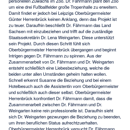
personellen Zuwachs im Zoo. Dr. Fährmann plant den Zoo
um eine drei Fußballfelder große Tropenhalle zu erweitern.
Damit findet er jedoch bei Leipzigs Oberbürgermeister
Günter Herrenbrück keinen Anklang, denn das Projekt ist
zu teuer. Daraufhin beschließt Dr. Fährmann das Land
Sachsen mit einzubeziehen und trifft auf die zuständige
Staatssekretärin Dr. Lena Weingarten. Diese unterstützt
sein Projekt. Durch diesen Schritt fühlt sich
Oberbürgermeister Herrenbrück übergangen und beginnt
Intrigen gegen Dr. Fährmann zu spinnen. Aus der
Zusammenarbeit von Dr. Fährmann und Dr. Weingarten
entsteht schließlich eine Liebesbeziehung, welche die
beiden unter allen Umständen geheim halten wollen.
Schnell erkennt Susanne die Beziehung und bei einem
Hotelbesuch auch die Assistentin vom Oberbürgermeister
und schließlich auch dieser selbst. Oberbürgermeister
Herrenbrück konfrontiert Dr. Fährmann damit, dass die
Zusammenarbeit zwischen Dr. Fährmann und Dr.
Weingarten keine rein professionelle ist. Daraufhin sieht
sich Dr. Weingarten gezwungen die Beziehung zu beenden,
um ihren beruflichen Status aufrechtzuerhalten.
Oberbürgermeister Herrenbrück versucht Dr. Fährmann