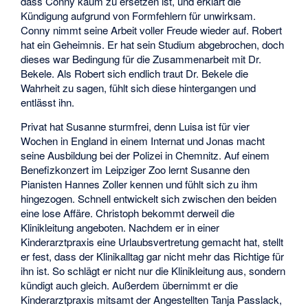
dass Conny kaum zu ersetzen ist, und erklärt die
Kündigung aufgrund von Formfehlern für unwirksam.
Conny nimmt seine Arbeit voller Freude wieder auf. Robert
hat ein Geheimnis. Er hat sein Studium abgebrochen, doch
dieses war Bedingung für die Zusammenarbeit mit Dr.
Bekele. Als Robert sich endlich traut Dr. Bekele die
Wahrheit zu sagen, fühlt sich diese hintergangen und
entlässt ihn.
Privat hat Susanne sturmfrei, denn Luisa ist für vier
Wochen in England in einem Internat und Jonas macht
seine Ausbildung bei der Polizei in Chemnitz. Auf einem
Benefizkonzert im Leipziger Zoo lernt Susanne den
Pianisten Hannes Zoller kennen und fühlt sich zu ihm
hingezogen. Schnell entwickelt sich zwischen den beiden
eine lose Affäre. Christoph bekommt derweil die
Klinikleitung angeboten. Nachdem er in einer
Kinderarztpraxis eine Urlaubsvertretung gemacht hat, stellt
er fest, dass der Klinikalltag gar nicht mehr das Richtige für
ihn ist. So schlägt er nicht nur die Klinikleitung aus, sondern
kündigt auch gleich. Außerdem übernimmt er die
Kinderarztpraxis mitsamt der Angestellten Tanja Passlack,