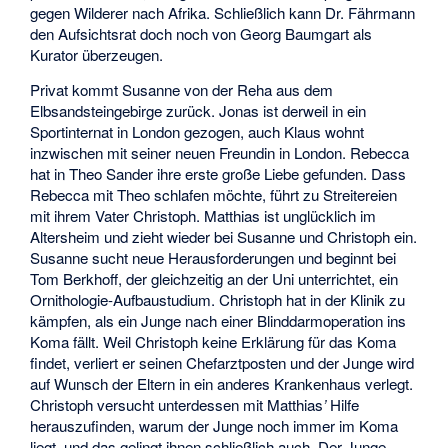
gegen Wilderer nach Afrika. Schließlich kann Dr. Fährmann
den Aufsichtsrat doch noch von Georg Baumgart als
Kurator überzeugen.
Privat kommt Susanne von der Reha aus dem
Elbsandsteingebirge zurück. Jonas ist derweil in ein
Sportinternat in London gezogen, auch Klaus wohnt
inzwischen mit seiner neuen Freundin in London. Rebecca
hat in Theo Sander ihre erste große Liebe gefunden. Dass
Rebecca mit Theo schlafen möchte, führt zu Streitereien
mit ihrem Vater Christoph. Matthias ist unglücklich im
Altersheim und zieht wieder bei Susanne und Christoph ein.
Susanne sucht neue Herausforderungen und beginnt bei
Tom Berkhoff, der gleichzeitig an der Uni unterrichtet, ein
Ornithologie-Aufbaustudium. Christoph hat in der Klinik zu
kämpfen, als ein Junge nach einer Blinddarmoperation ins
Koma fällt. Weil Christoph keine Erklärung für das Koma
findet, verliert er seinen Chefarztposten und der Junge wird
auf Wunsch der Eltern in ein anderes Krankenhaus verlegt.
Christoph versucht unterdessen mit Matthias
’
Hilfe
herauszufinden, warum der Junge noch immer im Koma
liegt, und das gelingt ihnen schließlich auch. Der Junge