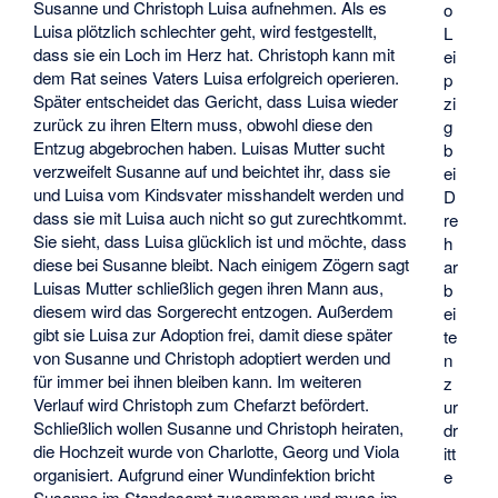
Susanne und Christoph Luisa aufnehmen. Als es
o
Luisa plötzlich schlechter geht, wird festgestellt,
L
dass sie ein Loch im Herz hat. Christoph kann mit
ei
dem Rat seines Vaters Luisa erfolgreich operieren.
p
Später entscheidet das Gericht, dass Luisa wieder
zi
zurück zu ihren Eltern muss, obwohl diese den
g
Entzug abgebrochen haben. Luisas Mutter sucht
b
verzweifelt Susanne auf und beichtet ihr, dass sie
ei
und Luisa vom Kindsvater misshandelt werden und
D
dass sie mit Luisa auch nicht so gut zurechtkommt.
re
Sie sieht, dass Luisa glücklich ist und möchte, dass
h
diese bei Susanne bleibt. Nach einigem Zögern sagt
ar
Luisas Mutter schließlich gegen ihren Mann aus,
b
diesem wird das Sorgerecht entzogen. Außerdem
ei
gibt sie Luisa zur Adoption frei, damit diese später
te
von Susanne und Christoph adoptiert werden und
n
für immer bei ihnen bleiben kann. Im weiteren
z
Verlauf wird Christoph zum Chefarzt befördert.
ur
Schließlich wollen Susanne und Christoph heiraten,
dr
die Hochzeit wurde von Charlotte, Georg und Viola
itt
organisiert. Aufgrund einer Wundinfektion bricht
e
Susanne im Standesamt zusammen und muss im