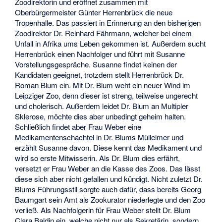
Zoodirektorin und eröffnet zusammen mit
Oberbürgermeister Günter Herrenbrück die neue
Tropenhalle. Das passiert in Erinnerung an den bisherigen
Zoodirektor Dr. Reinhard Fährmann, welcher bei einem
Unfall in Afrika ums Leben gekommen ist. Außerdem sucht
Herrenbrück einen Nachfolger und führt mit Susanne
Vorstellungsgespräche. Susanne findet keinen der
Kandidaten geeignet, trotzdem stellt Herrenbrück Dr.
Roman Blum ein. Mit Dr. Blum weht ein neuer Wind im
Leipziger Zoo, denn dieser ist streng, teilweise ungerecht
und cholerisch. Außerdem leidet Dr. Blum an Multipler
Sklerose, möchte dies aber unbedingt geheim halten.
Schließlich findet aber Frau Weber eine
Medikamentenschachtel in Dr. Blums Mülleimer und
erzählt Susanne davon. Diese kennt das Medikament und
wird so erste Mitwisserin. Als Dr. Blum dies erfährt,
versetzt er Frau Weber an die Kasse des Zoos. Das lässt
diese sich aber nicht gefallen und kündigt. Nicht zuletzt Dr.
Blums Führungsstil sorgte auch dafür, dass bereits Georg
Baumgart sein Amt als Zookurator niederlegte und den Zoo
verließ. Als Nachfolgerin für Frau Weber stellt Dr. Blum
Clara Baldin ein, welche nicht nur als Sekretärin, sondern