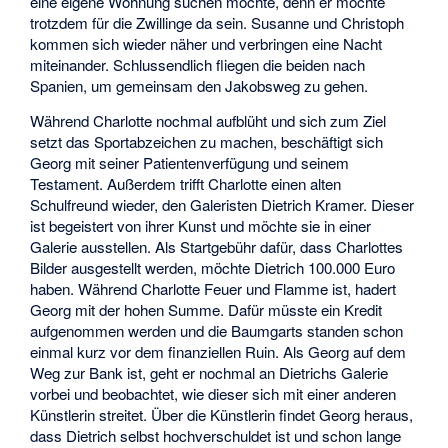
eine eigene Wohnung suchen möchte, denn er möchte
trotzdem für die Zwillinge da sein. Susanne und Christoph
kommen sich wieder näher und verbringen eine Nacht
miteinander. Schlussendlich fliegen die beiden nach
Spanien, um gemeinsam den Jakobsweg zu gehen.
Während Charlotte nochmal aufblüht und sich zum Ziel
setzt das Sportabzeichen zu machen, beschäftigt sich
Georg mit seiner Patientenverfügung und seinem
Testament. Außerdem trifft Charlotte einen alten
Schulfreund wieder, den Galeristen Dietrich Kramer. Dieser
ist begeistert von ihrer Kunst und möchte sie in einer
Galerie ausstellen. Als Startgebühr dafür, dass Charlottes
Bilder ausgestellt werden, möchte Dietrich 100.000 Euro
haben. Während Charlotte Feuer und Flamme ist, hadert
Georg mit der hohen Summe. Dafür müsste ein Kredit
aufgenommen werden und die Baumgarts standen schon
einmal kurz vor dem finanziellen Ruin. Als Georg auf dem
Weg zur Bank ist, geht er nochmal an Dietrichs Galerie
vorbei und beobachtet, wie dieser sich mit einer anderen
Künstlerin streitet. Über die Künstlerin findet Georg heraus,
dass Dietrich selbst hochverschuldet ist und schon lange