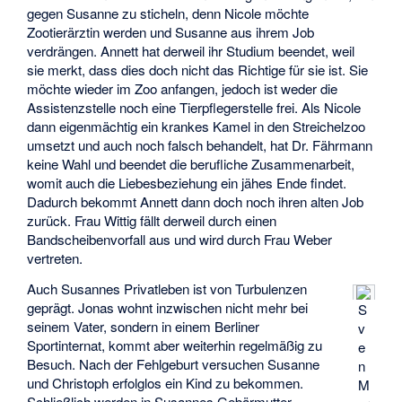
gegen Susanne zu sticheln, denn Nicole möchte
Zootierärztin werden und Susanne aus ihrem Job
verdrängen. Annett hat derweil ihr Studium beendet, weil
sie merkt, dass dies doch nicht das Richtige für sie ist. Sie
möchte wieder im Zoo anfangen, jedoch ist weder die
Assistenzstelle noch eine Tierpflegerstelle frei. Als Nicole
dann eigenmächtig ein krankes Kamel in den Streichelzoo
umsetzt und auch noch falsch behandelt, hat Dr. Fährmann
keine Wahl und beendet die berufliche Zusammenarbeit,
womit auch die Liebesbeziehung ein jähes Ende findet.
Dadurch bekommt Annett dann doch noch ihren alten Job
zurück. Frau Wittig fällt derweil durch einen
Bandscheibenvorfall aus und wird durch Frau Weber
vertreten.
Auch Susannes Privatleben ist von Turbulenzen
geprägt. Jonas wohnt inzwischen nicht mehr bei
S
seinem Vater, sondern in einem Berliner
v
Sportinternat, kommt aber weiterhin regelmäßig zu
e
Besuch. Nach der Fehlgeburt versuchen Susanne
n
und Christoph erfolglos ein Kind zu bekommen.
M
Schließlich werden in Susannes Gebärmutter