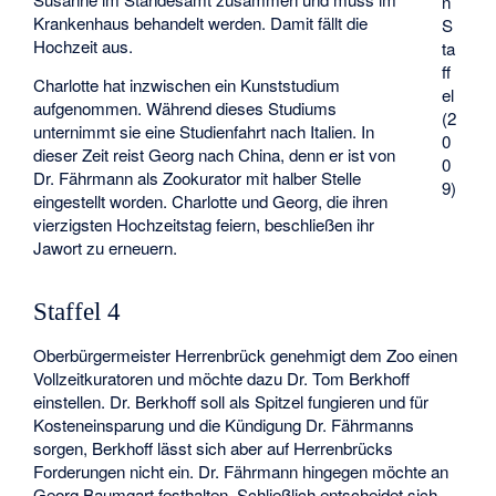
n
Krankenhaus behandelt werden. Damit fällt die
S
Hochzeit aus.
ta
ff
Charlotte hat inzwischen ein Kunststudium
el
aufgenommen. Während dieses Studiums
(2
unternimmt sie eine Studienfahrt nach Italien. In
0
dieser Zeit reist Georg nach China, denn er ist von
0
Dr. Fährmann als Zookurator mit halber Stelle
9)
eingestellt worden. Charlotte und Georg, die ihren
vierzigsten Hochzeitstag feiern, beschließen ihr
Jawort zu erneuern.
Staffel 4
Oberbürgermeister Herrenbrück genehmigt dem Zoo einen
Vollzeitkuratoren und möchte dazu Dr. Tom Berkhoff
einstellen. Dr. Berkhoff soll als Spitzel fungieren und für
Kosteneinsparung und die Kündigung Dr. Fährmanns
sorgen, Berkhoff lässt sich aber auf Herrenbrücks
Forderungen nicht ein. Dr. Fährmann hingegen möchte an
Georg Baumgart festhalten. Schließlich entscheidet sich