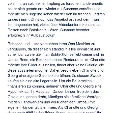
von ihm, an solch einer Impfung zu forschen, andererseits
hat er sich gerade erst wieder mit Susanne versöhnt und
möchte sich ungerne schon wieder von ihr trennen. Letzten
Endes nimmt Christoph das Angebot an, nachdem man
ihm angeboten hat, vieles über Videokonferenzen anstatt
Reisen nach Brasilien zu lösen. Susanne beendet
erfolgreich ihr Aufbaustudium.
Rebecca und Luisa versuchen ihren Opa Matthias zu
verkuppeln, da dieser sich ständig in alles einmischt und
scheinbar zu viel Zeit hat. Schließlich verliebt dieser sich in
Ursula Rose, die Besitzerin eines Restaurants ist. Charlotte
möchte ihre Bilder ausstellen, findet aber keine Galerie, die
diese ausstellen möchte. Daher beschließen Charlotte und
Georg eine eigene Galerie zu eröffnen. Zu diesem Zweck
kaufen sie eine alte Lagerhalle. Um die Bauarbeiten
finanzieren zu können, nehmen Charlotte und Georg eine
Hypothek auf ihr Haus auf. Da den beiden trotzdem das
Geld auszugehen droht, kündigen sie sämtliche Verträge
mit den Handwerkern und versuchen den Umbau mit
eigenen Händen zu stemmen. Als Charlotte und Georg
dann noch Altöl in den Böden finden, stehen sie endgültig