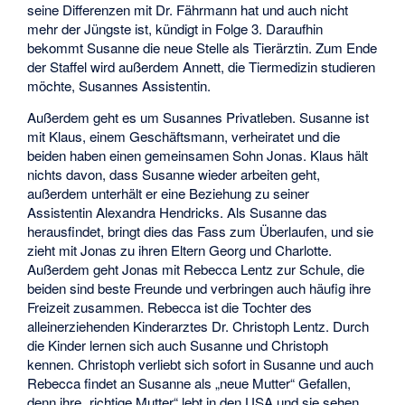
seine Differenzen mit Dr. Fährmann hat und auch nicht
mehr der Jüngste ist, kündigt in Folge 3. Daraufhin
bekommt Susanne die neue Stelle als Tierärztin. Zum Ende
der Staffel wird außerdem Annett, die Tiermedizin studieren
möchte, Susannes Assistentin.
Außerdem geht es um Susannes Privatleben. Susanne ist
mit Klaus, einem Geschäftsmann, verheiratet und die
beiden haben einen gemeinsamen Sohn Jonas. Klaus hält
nichts davon, dass Susanne wieder arbeiten geht,
außerdem unterhält er eine Beziehung zu seiner
Assistentin Alexandra Hendricks. Als Susanne das
herausfindet, bringt dies das Fass zum Überlaufen, und sie
zieht mit Jonas zu ihren Eltern Georg und Charlotte.
Außerdem geht Jonas mit Rebecca Lentz zur Schule, die
beiden sind beste Freunde und verbringen auch häufig ihre
Freizeit zusammen. Rebecca ist die Tochter des
alleinerziehenden Kinderarztes Dr. Christoph Lentz. Durch
die Kinder lernen sich auch Susanne und Christoph
kennen. Christoph verliebt sich sofort in Susanne und auch
Rebecca findet an Susanne als „neue Mutter“ Gefallen,
denn ihre „richtige Mutter“ lebt in den USA und sie sehen