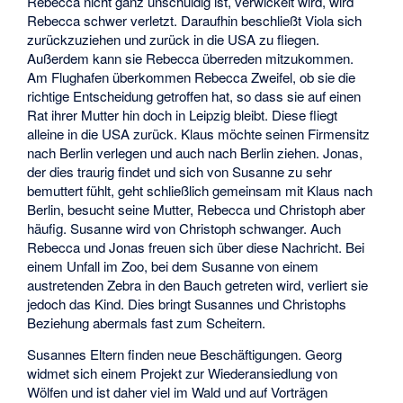
Rebecca nicht ganz unschuldig ist, verwickelt wird, wird
Rebecca schwer verletzt. Daraufhin beschließt Viola sich
zurückzuziehen und zurück in die USA zu fliegen.
Außerdem kann sie Rebecca überreden mitzukommen.
Am Flughafen überkommen Rebecca Zweifel, ob sie die
richtige Entscheidung getroffen hat, so dass sie auf einen
Rat ihrer Mutter hin doch in Leipzig bleibt. Diese fliegt
alleine in die USA zurück. Klaus möchte seinen Firmensitz
nach Berlin verlegen und auch nach Berlin ziehen. Jonas,
der dies traurig findet und sich von Susanne zu sehr
bemuttert fühlt, geht schließlich gemeinsam mit Klaus nach
Berlin, besucht seine Mutter, Rebecca und Christoph aber
häufig. Susanne wird von Christoph schwanger. Auch
Rebecca und Jonas freuen sich über diese Nachricht. Bei
einem Unfall im Zoo, bei dem Susanne von einem
austretenden Zebra in den Bauch getreten wird, verliert sie
jedoch das Kind. Dies bringt Susannes und Christophs
Beziehung abermals fast zum Scheitern.
Susannes Eltern finden neue Beschäftigungen. Georg
widmet sich einem Projekt zur Wiederansiedlung von
Wölfen und ist daher viel im Wald und auf Vorträgen