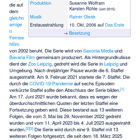
Produktion
Susanne Wolfram
die auf
Karsten Rühle
(seit 2015)
dem
Musik
Rainer Oleak
gleichn
amige
Erstausstrahlung
10. Okt. 2006 auf
Das Erste
n
→
Besetzung
Fernse
hfilm
von 2002 beruht. Die Serie wird von
Saxonia Media
und
Bavaria Film
gemeinsam produziert. Als Hintergrundkulisse
dient der
Zoo Leipzig
, gedreht wird die Serie in
Leipzig
und
Umgebung. Nach dreijähriger Pause wurde die 6. Staffel
ausgestrahlt. Am 9. Februar 2021 startete die 7. Staffel. Die
durch die
COVID-19-Pandemie
auf sechs Episoden
[
1
]
verkürzte Staffel sollte den Abschluss der Serie bilden.
Am 17. Juni 2021 wurde bekannt, dass es wegen der
überdurchschnittlichen Quoten der letzten Staffel eine
Fortsetzung geben wird. Diese bestand aus 13 weiteren
Folgen, die vom 3. Mai bis 29. November 2022 gedreht
wurden und vom 11. April 2023 bis 4. Juli 2023 ausgestrahlt
[
2
]
[
3
]
wurden.
Die Serie wird durch eine 9. Staffel mit 13
weiteren Folgen fortgesetzt, die seit dem 18. März 2025