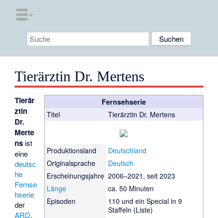
Tierärztin Dr. Mertens
Tierär
Fernsehserie
ztin
Titel
Tierärztin Dr. Mertens
Dr.
Merte
ns
ist
Produktionsland
Deutschland
eine
Originalsprache
Deutsch
deutsc
he
Erscheinungsjahre
2006–2021, seit 2023
Fernse
Länge
ca. 50 Minuten
hserie
Episoden
110 und ein Special in 9
der
Staffeln (
Liste
)
ARD
,