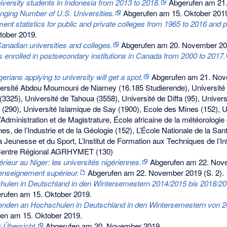
iversity students in Indonesia from 2013 to 2018.
Abgerufen am 21
nging Number of U.S. Universities.
Abgerufen am 15. Oktober 201
ment statistics for public and private colleges from 1965 to 2016 and p
tober 2019
.
Canadian universities and colleges.
Abgerufen am 20. November 2
 enrolled in postsecondary institutions in Canada from 2000 to 2017.
erians applying to university will get a spot.
Abgerufen am 21. Nov
versité Abdou Moumouni de Niamey (16.185 Studierende), Université 
(3325), Université de Tahoua (3558), Université de Diffa (95), Univer
ri (290), Université Islamique de Say (1900), Ecole des Mines (152), U
Administration et de Magistrature, École africaine de la météorologie et
es, de l’Industrie et de la Géologie (152), L’École Nationale de la San
 la Jeunesse et du Sport, L’Institut de Formation aux Techniques de l’In
Centre Régional AGRHYMET (130)
ieur au Niger: les universités nigériennes.
Abgerufen am 22. Nov
'enseignement supérieur.
Abgerufen am 22. November 2019
(S. 2).
hulen in Deutschland in den Wintersemestern 2014/2015 bis 2018/2
rufen am 15. Oktober 2019
.
renden an Hochschulen in Deutschland in den Wintersemestern von 2
en am 15. Oktober 2019
.
 Übersicht.
Abgerufen am 20. November 2019
.