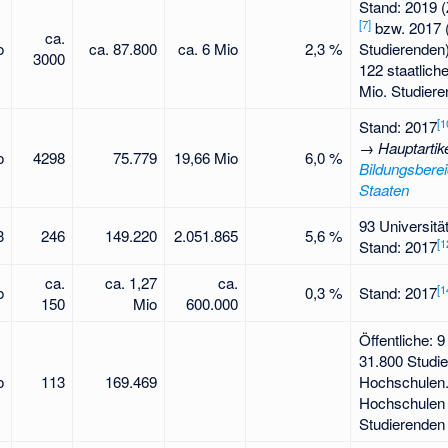
Stand: 2019 
[
7
]
bzw. 2017 (
ca.
o
ca. 87.800
ca. 6 Mio
2,3 %
Studierenden)
3000
122 staatlich
Mio. Studiere
[
1
Stand: 2017
→
Hauptartik
o
4298
75.779
19,66 Mio
6,0 %
Bildungsberei
Staaten
93 Universitä
3
246
149.220
2.051.865
5,6 %
[
1
Stand: 2017
ca.
ca. 1,27
ca.
[
1
o
0,3 %
Stand: 2017
150
Mio
600.000
Öffentliche: 9
31.800 Studi
o
113
169.469
Hochschulen
Hochschulen 
Studierenden 