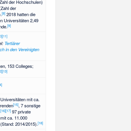
(Zahl der Hochschulen)
Zahl der
[
8
]
.
2018 hatten die
en Universitäten 2,49
[
9
]
nde.
0
]
[
11
]
el
:
Tertiärer
ch in den Vereinigten
ten, 153 Colleges;
2
]
[
13
]
4
]
 Universitäten mit ca.
[
15
]
erenden
, 7 sonstige
[
16
]
[
17
]
.
97 private
mit ca. 11.000
[
18
]
(Stand: 2014/2015).