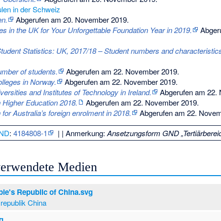
len in der Schweiz
en.
Abgerufen am 20. November 2019
.
es in the UK for Your Unforgettable Foundation Year in 2019.
Abger
tudent Statistics: UK, 2017/18 – Student numbers and characteristic
umber of students.
Abgerufen am 22. November 2019
.
olleges in Norway.
Abgerufen am 22. November 2019
.
iversities and Institutes of Technology in Ireland.
Abgerufen am 22.
 Higher Education 2018.
Abgerufen am 22. November 2019
.
 for Australia’s foreign enrolment in 2018.
Abgerufen am 22. Novem
ND
:
4184808-1
|
| Anmerkung:
Ansetzungsform GND „Tertiärbereic
 verwendete Medien
ple's Republic of China.svg
srepublik China
vg