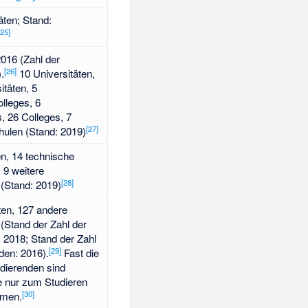
äten; Stand:
25
]
016 (Zahl der
[
26
]
.
10 Universitäten,
itäten, 5
olleges, 6
s, 26 Colleges, 7
[
27
]
hulen (Stand: 2019)
en, 14 technische
 9 weitere
[
28
]
(Stand: 2019)
ten, 127 andere
(Stand der Zahl der
 2018; Stand der Zahl
[
29
]
den: 2016).
Fast die
udierenden sind
e nur zum Studieren
[
30
]
mmen.