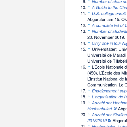
↑
Number of state un
↑
A Guide to the Cha
↑
U.S. college enroll
Abgerufen am 15. Ok
↑
A complete list of 
↑
Number of students
20. November 2019
.
↑
Only one in four Nig
↑
Universitäten: Uni
Université de Maradi 
Université de Tillabé
↑
L’École Nationale d’
(450), L’École des Min
L’Institut National de
Communication, Le 
↑
Enseignement supér
↑
L'organisation de l
↑
Anzahl der Hochsc
Hochschulart.
Abge
↑
Anzahl der Studie
2018/2019.
Abgeruf
↑
Hochschulen in der