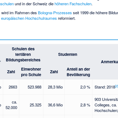
schulen
und in der Schweiz die
höheren Fachschulen
.
as wird im Rahmen des
Bologna-Prozesses
seit 1999 die höhere Bildu
n
europäischen Hochschulraumes
reformiert.
Schulen des
tertiären
Studenten
Bildungsbereiches
r
Anmerku
Einwohner
Anteil an der
Zahl
Zahl
pro Schule
Bevölkerung
[
2
o
2663
523.988
28,3 Mio
2,0 %
Stand: 2018
903 Universit
ca.
o
25.325
36,6 Mio
2,8 %
Colleges, ca.
52.000
Hochschulen;