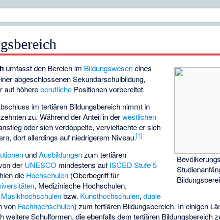
ngsbereich
ch
umfasst den Bereich im
Bildungswesen
eines
 einer abgeschlossenen
Sekundarschulbildung
,
er auf höhere
berufliche
Positionen vorbereitet.
bschluss im tertiären Bildungsbereich nimmt in
hrzehnten zu. Während der Anteil in der
westlichen
anstieg oder sich verdoppelte, vervielfachte er sich
[
1
]
rn, dort allerdings auf niedrigerem Niveau.
tutionen
und
Ausbildungen
zum tertiären
Bevölkerungs
 von der
UNESCO
mindestens auf
ISCED Stufe 5
Studienanfäng
ählen die
Hochschulen
(Oberbegriff für
Bildungsbere
iversitäten
,
Medizinische Hochschulen
,
,
Musikhochschulen
bzw.
Kunsthochschulen
,
duale
en von
Fachhochschulen
) zum tertiären Bildungsbereich. In einigen 
 weitere Schulformen, die ebenfalls dem tertiären Bildungsbereich 