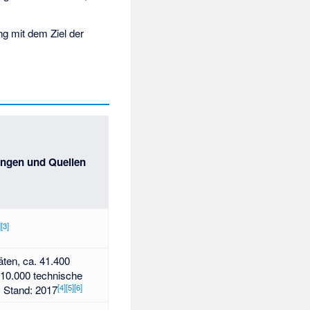
ng mit dem Ziel der
ngen und Quellen
]
[
3
]
äten, ca. 41.400
 10.000 technische
[
4
]
[
5
]
[
6
]
 Stand: 2017