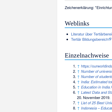
Zeichenerklärung: *Einrichtu
Weblinks
Literatur über Tertiärbere
Tertiär Bildungsbereich
Einzelnachweise
↑
https://ourworldind
↑
Number of universi
↑
Number of students
↑
India: Estimated to
↑
Education in India.
↑
Latest Data and St
20. November 2019
.
↑
List of 25 Best Univ
↑
Indonesia – Educat