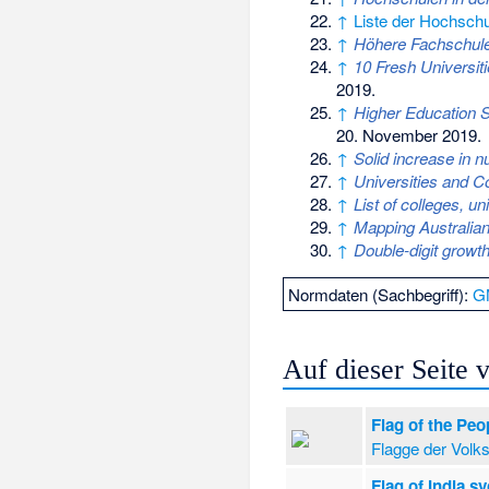
↑
Liste der Hochschu
↑
Höhere Fachschul
↑
10 Fresh Universiti
2019
.
↑
Higher Education S
20. November 2019
.
↑
Solid increase in n
↑
Universities and C
↑
List of colleges, un
↑
Mapping Australian
↑
Double-digit growth
Normdaten (Sachbegriff):
G
Auf dieser Seite
Flag of the Peo
Flagge der Volk
Flag of India.s