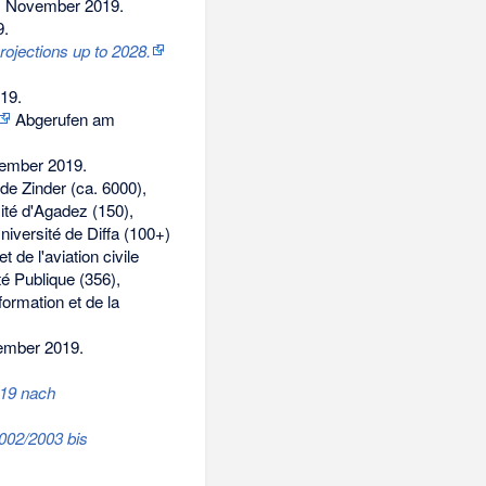
. November 2019
.
9
.
rojections up to 2028.
019
.
Abgerufen am
ember 2019
.
de Zinder (ca. 6000),
sité d'Agadez (150),
niversité de Diffa (100+)
 de l'aviation civile
té Publique (356),
formation et de la
ember 2019
.
019 nach
002/2003 bis