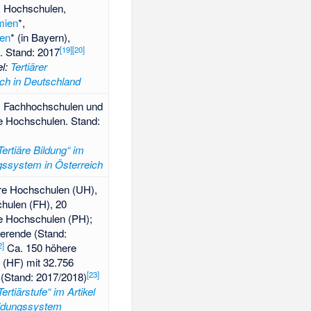
, Hochschulen,
mien
*,
en
* (in Bayern),
[
19
]
[
20
]
*. Stand: 2017
el
:
Tertiärer
ch in Deutschland
n, Fachhochschulen und
 Hochschulen. Stand:
Tertiäre Bildung“ im
ngssystem in Österreich
äre Hochschulen (UH),
hulen (FH), 20
 Hochschulen (PH);
ierende (Stand:
2
]
Ca. 150 höhere
 (HF) mit 32.756
[
23
]
 (Stand: 2017/2018)
Tertiärstufe“ im Artikel
ldungssystem