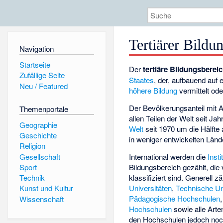
Tertiärer Bildu
Navigation
Startseite
Der
tertiäre Bildungsberei
Zufällige Seite
Staates
, der, aufbauend auf
Neu / Featured
höhere Bildung
vermittelt od
Der Bevölkerungsanteil mit A
Themenportale
allen Teilen der Welt seit Ja
Geographie
Welt
seit 1970 um die Hälfte 
Geschichte
in weniger entwickelten Lände
Religion
Gesellschaft
International werden die
Insti
Bildungsbereich gezählt, die
Sport
klassifiziert sind. Generell z
Technik
Universitäten
,
Technische Un
Kunst und Kultur
Pädagogische Hochschulen
Wissenschaft
Hochschulen
sowie alle Art
den Hochschulen jedoch noch