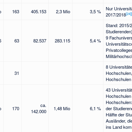
Nur Universit
o
163
405.153
2,3 Mio
3,5 %
[
24
]
[
2017/2018
Stand: 2015/2
Studierenden)
9 Fachunivers
6
63
82.537
283.115
5,4 %
Universitätsc
Privatcollege
Militärhochsc
8 Universität
31
Hochschulen,
Hochschulen 
43 Universitä
Hochschulen 
Hochschulen:
ca.
o
170
1,48 Mio
6,1 %
der Studieren
142.000
Hälfte der St
Ausländer, di
ins Land ko