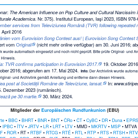
onar:
The American Influence on Pop Culture and Cultural Narcissim
ulturale Academica
.
Nr.
375
). Institutul European, Iaşi 2023,
ISBN 978-
ber services from Televiziunea Română (TVR) following repeated n
 April 2016
nien vom Eurovision Song Contest aus! | Eurovision Song Contest 
iert vom
Original
(nicht mehr online verfügbar) am
30. Juni 2016
;
abg
k wurde automatisch eingesetzt und noch nicht geprüft. Bitte prüfe Original- und 
 Hinweis.
: TVR confirms participation in Eurovision 2017.
19. Oktober 2016,
tober 2016
;
abgerufen am 17. Mai 2024
.
Info:
Der Archivlink wurde automat
 Original- und Archivlink gemäß
Anleitung
und entferne dann diesen Hinweis.
lea post al Societății Române de Televiziune, lansat.
In:
www.stiripe
5. Dezember 2023
(rumänisch).
ază pe 30 martie.
30. März 2024
.
Mitglieder der
Europäischen Rundfunkunion
(EBU)
rte
•
BBC
•
BHRT
•
BNR
•
BNT
•
ČRo
•
ČT
•
CyBC
•
DR
•
Duna
•
EPR
•
IPBC
•
İTV
•
JRTV
•
LR
•
LRT
•
LTV
•
MMD
•
MKRTV
•
MSP
•
MTVA
F
•
ROR
•
RT
•
RTBF
•
RTCG
•
RTÉ
•
RTL
•
RTP
•
RTS
•
RTSH
•
RTV