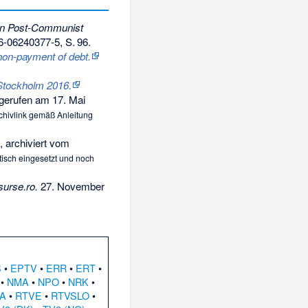
 in Post-Communist
6-06240377-5
,
S.
96
.
on-payment of debt.
Stockholm 2016.
erufen am 17. Mai
Archivlink gemäß
Anleitung
 archiviert vom
isch eingesetzt und noch
surse.ro.
27. November
S
•
EPTV
•
ERR
•
ERT
•
•
NMA
•
NPO
•
NRK
•
A
•
RTVE
•
RTVSLO
•