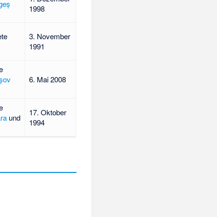
geș
1998
ete
3. November
1991
e
șov
6. Mai 2008
e
17. Oktober
ra
und
1994