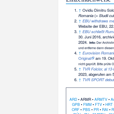
↑
Ovidiu Dimitru Sol
Romania
(=
Studii c
↑
EBU withdraws mem
Website der EBU, 22.
↑
EBU schließt Rumä
30. Juni 2016, archiv
2024
.
Info:
Der Archivlin
und entferne dann diesen
↑
Eurovision Romania
Original
am
19. Ok
nicht geprüft. Bitte prüfe
↑
TVR Folclor, al 13-
2023,
abgerufen am 
↑
TVR SPORT debute
ARD
•
ARMR
•
ARMTV
•
A
GPB
•
FMM
•
FTV
•
HRT
ORF
•
PBS
•
PR
•
RAI
•
R