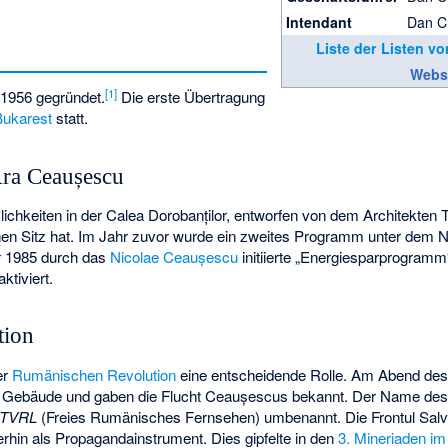
Intendant
Dan Cr
Liste der Listen v
Webs
[
1
]
1956 gegründet.
Die erste Übertragung
Bukarest
statt.
ra Ceaușescu
hkeiten in der Calea Dorobanților, entworfen von dem Architekten Ti
en Sitz hat. Im Jahr zuvor wurde ein zweites Programm unter dem 
r 1985 durch das
Nicolae Ceaușescu
initiierte „Energiesparprogramm“
ktiviert.
tion
er
Rumänischen Revolution
eine entscheidende Rolle. Am Abend de
 Gebäude und gaben die Flucht Ceaușescus bekannt. Der Name des
ă TVRL
(Freies Rumänisches Fernsehen) umbenannt. Die
Frontul Salv
rhin als Propagandainstrument. Dies gipfelte in den
3. Mineriaden im