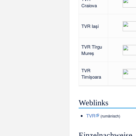
Craiova
TVR Iași
TVR Tîrgu
Mureș
TVR
Timișoara
Weblinks
TVR
(rumänisch)
Einzelnachweise