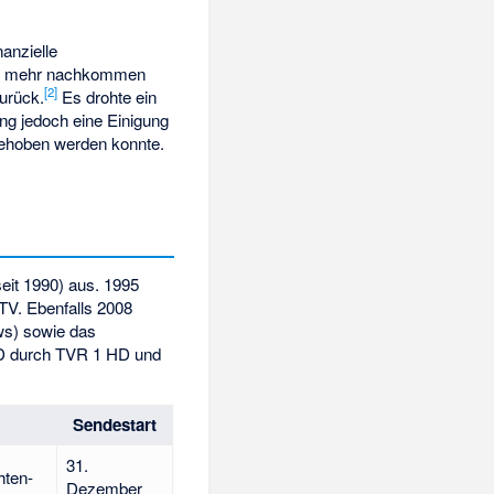
nanzielle
t mehr nachkommen
[
2
]
urück.
Es drohte ein
ng jedoch eine Einigung
gehoben werden konnte.
eit 1990) aus. 1995
TV. Ebenfalls 2008
ws
) sowie das
HD durch TVR 1 HD und
Sendestart
31.
hten-
Dezember