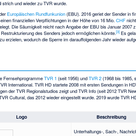
ă
strich und wieder zu TVR wurde.
 der
Europäischen Rundfunkunion
(EBU). 2016 geriet der Sender in fi
einen finanziellen Verpflichtungen in der Höhe von 16 Mio.
CHF
nich
belegt. Die Säumigkeit reicht nach Angabe der EBU bis Januar 2007 z
[
3
]
e Restrukturierung des Senders jedoch ermöglichen könnte.
Es gela
 erzielen, wodurch die Sperre im darauffolgenden Jahr wieder auf
 die Fernsehprogramme
TVR 1
(seit 1956) und
TVR 2
(1968 bis 1985, s
TVR International
.
TVR HD
startete 2008 mit ersten Sendungen in HD
gen der TVR Regionalstudios zeigt und
TVR Info
(seit 2012
TVR Ne
TVR Cultural
, das 2012 wieder eingestellt wurde. 2019 wurde TVR 
Logo
Beschreibung
Unterhaltungs-, Sach-, Nachric