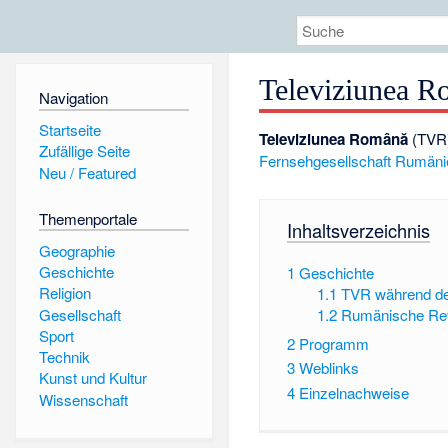
Televiziunea 
Navigation
Startseite
Televiziunea Română
(TVR)
Zufällige Seite
Fernsehgesellschaft
Rumäni
Neu / Featured
Themenportale
Inhaltsverzeichnis
Geographie
Geschichte
1
Geschichte
Religion
1.1
TVR während d
Gesellschaft
1.2
Rumänische Rev
Sport
2
Programm
Technik
3
Weblinks
Kunst und Kultur
4
Einzelnachweise
Wissenschaft