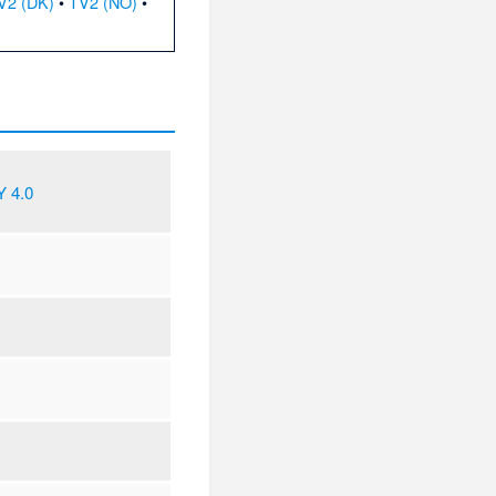
V2 (DK)
•
TV2 (NO)
•
 4.0