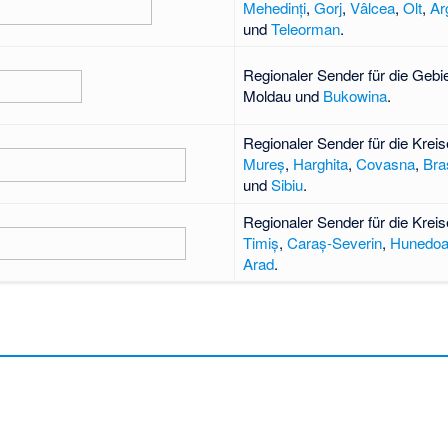
Mehedinți
,
Gorj
,
Vâlcea
,
Olt
,
Ar
und
Teleorman
.
Regionaler Sender für die Gebi
Moldau und
Bukowina
.
Regionaler Sender für die Kreis
Mureș
,
Harghita
,
Covasna
,
Bra
und
Sibiu
.
Regionaler Sender für die Kreis
Timiș
,
Caraș-Severin
,
Hunedoa
Arad
.