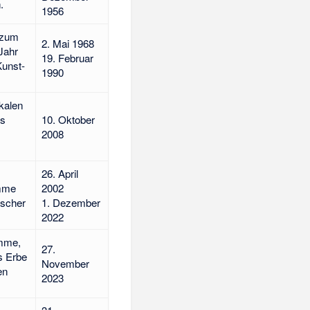
.
1956
 zum
2. Mai 1968
Jahr
19. Februar
Kunst-
1990
kalen
hs
10. Oktober
2008
26. April
mme
2002
ischer
1. Dezember
2022
amme,
27.
as Erbe
November
en
2023