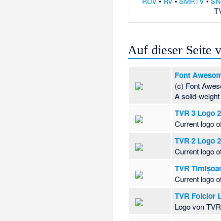
RÚV
•
RV
•
SMRTV
•
SN
T
Auf dieser Seite
Font Awesome
(c) Font Awe
A solid-weight
TVR 3 Logo 2
Current logo 
TVR 2 Logo 2
Current logo 
TVR Timișoar
Current logo 
TVR Folclor 
Logo von TVR 