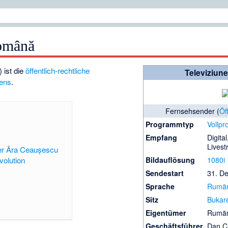
Română
 ist die
öffentlich-rechtliche
Televiziun
ens
.
Fernsehsender (
Öf
Programmtyp
Vollp
Empfang
Digital
Lives
er Ära Ceaușescu
olution
Bildauflösung
1080i
Sendestart
31. D
Sprache
Rumän
Sitz
Bukar
Eigentümer
Rumän
Geschäftsführer
Dan Cr