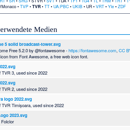
RT
•
SR
•
SRG
•
STVR
•
SVT
•
TDA
•
TF1
•
TG4
•
TL
•
TRM
•
TRT
•
T
VMonaco
•
TVP
•
•
TT
•
UA:PBC
•
UKIB
•
UR
•
VRT
•
Yle
•
ZDF
TVR
 verwendete Medien
 5 solid broadcast-tower.svg
some Free 5.2.0 by @fontawesome -
https://fontawesome.com
,
CC BY
 icon from Font Awesome, a free web icon font.
022.svg
of TVR 3, used since 2022
022.svg
of TVR 2, used since 2022
a logo 2022.svg
of TVR Timișoara, used since 2022
Logo 2023.svg
Folclor