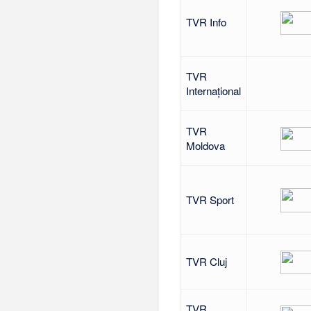
TVR Info
TVR
Internațional
TVR
Moldova
TVR Sport
TVR Cluj
TVR