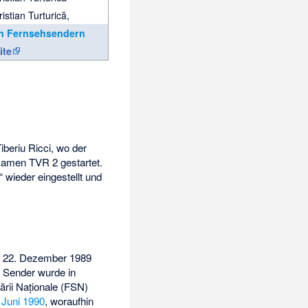
istian Turturică,
on Fernsehsendern
ite
beriu Ricci, wo der
Namen TVR 2 gestartet.
 wieder eingestellt und
s 22. Dezember 1989
 Sender wurde in
ării Naționale
(FSN)
 Juni 1990
, woraufhin