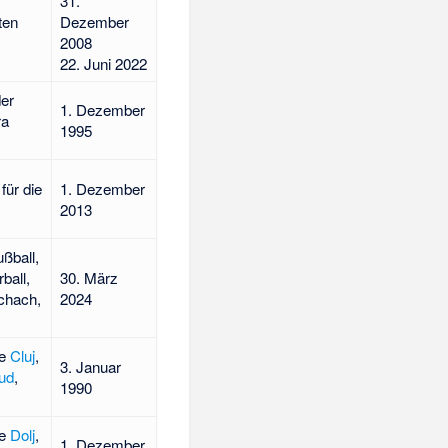
31.
ten
Dezember
2008
22. Juni 2022
er
1. Dezember
ra
1995
für die
1. Dezember
2013
ßball,
ball,
30. März
chach,
2024
se
Cluj
,
3. Januar
ăud
,
1990
se
Dolj
,
1. Dezember