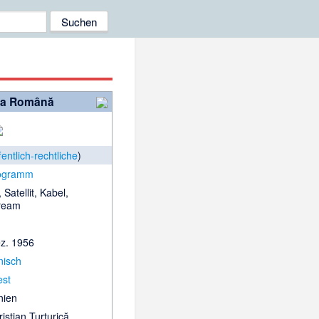
ea Română
fentlich-rechtliche
)
rogramm
, Satellit, Kabel,
tream
ez. 1956
isch
est
ien
istian Turturică