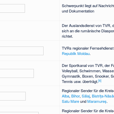
Schwerpunkt liegt auf Nachrich
und Dokumentation
Der Auslandsdienst von TVR, d
sich an die rumänische Diaspo
richtet.
TVRs regionaler Fernsehdienst 
Republik Moldau
.
Der Sportkanal von TVR, der Fu
Volleyball, Schwimmen, Wasser
Gymnastik, Boxen, Snooker, S
[
6
]
Tennis usw. überträgt.
Regionaler Sender für die Krei
Alba
,
Bihor
,
Sălaj
,
Bistrița-Năs
Satu Mare
und
Maramureș
.
Regionaler Sender für die Krei