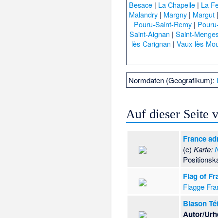
Besace
|
La Chapelle
|
La Fe
Malandry
|
Margny
|
Margut
Pouru-Saint-Remy
|
Pouru
Saint-Aignan
|
Saint-Menge
lès-Carignan
|
Vaux-lès-Mo
Normdaten (Geografikum):
Auf dieser Seite
France ad
(c)
Karte:
Positionsk
Flag of F
Flagge Fra
Blason Té
Autor/Urh