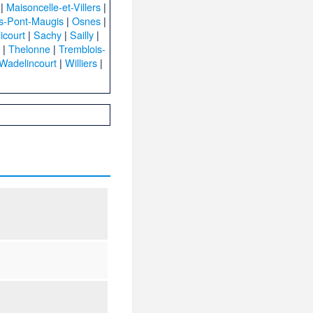
|
Maisoncelle-et-Villers
|
s-Pont-Maugis
|
Osnes
|
licourt
|
Sachy
|
Sailly
|
|
Thelonne
|
Tremblois-
e
Wadelincourt
|
Williers
|