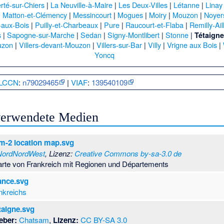
rté-sur-Chiers
|
La Neuville-à-Maire
|
Les Deux-Villes
|
Létanne
|
Linay
|
Matton-et-Clémency
|
Messincourt
|
Mogues
|
Moiry
|
Mouzon
|
Noyer
-aux-Bois
|
Puilly-et-Charbeaux
|
Pure
|
Raucourt-et-Flaba
|
Remilly-Ail
s
|
Sapogne-sur-Marche
|
Sedan
|
Signy-Montlibert
|
Stonne
|
Tétaign
uzon
|
Villers-devant-Mouzon
|
Villers-sur-Bar
|
Villy
|
Vrigne aux Bois
|
Yoncq
LCCN
:
n79029465
|
VIAF
:
139540109
 verwendete Medien
m-2 location map.svg
NordNordWest
, Lizenz:
Creative Commons by-sa-3.0 de
arte von Frankreich mit Regionen und Départements
rance.svg
nkreichs
taigne.svg
eber:
Chatsam
,
Lizenz:
CC BY-SA 3.0