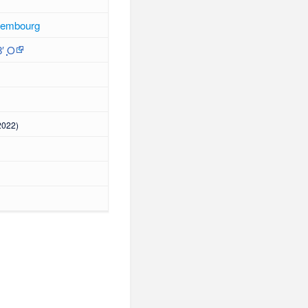
xembourg
8′
O
2022)