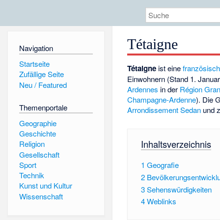
Tétaigne
Navigation
Startseite
Tétaigne
ist eine
französisc
Zufällige Seite
Einwohnern (Stand 1. Janua
Neu / Featured
Ardennes
in der
Région
Gran
Champagne-Ardenne
). Die
Themenportale
Arrondissement Sedan
und 
Geographie
Geschichte
Inhaltsverzeichnis
Religion
Gesellschaft
Sport
1
Geografie
Technik
2
Bevölkerungsentwickl
Kunst und Kultur
3
Sehenswürdigkeiten
Wissenschaft
4
Weblinks