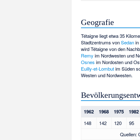
Geografie
Tétaigne liegt etwa 35 Kilome
Stadtzentrums von
Sedan
in
wird Tétaigne von den Nac
Remy
im Nordwesten und N
Osnes
im Nordosten und Os
Euilly-et-Lombut
im Süden s
Westen und Nordwesten.
Bevölkerungsent
1962
1968
1975
1982
148
142
120
95
Quellen: