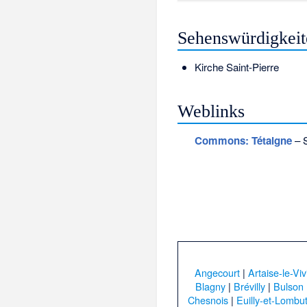
Sehenswürdigkeit
Kirche Saint-Pierre
Weblinks
Commons
: Tétaigne
– S
Angecourt
|
Artaise-le-Viv
Blagny
|
Brévilly
|
Bulson
Chesnois
|
Euilly-et-Lombu