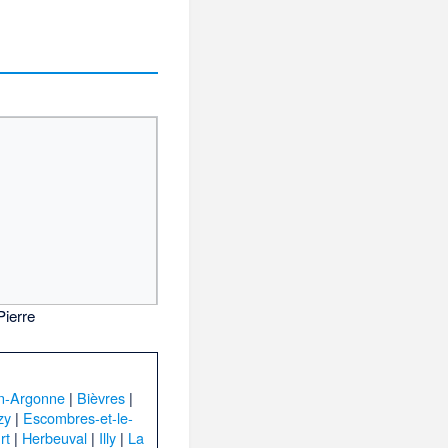
Pierre
n-Argonne
|
Bièvres
|
zy
|
Escombres-et-le-
rt
|
Herbeuval
|
Illy
|
La