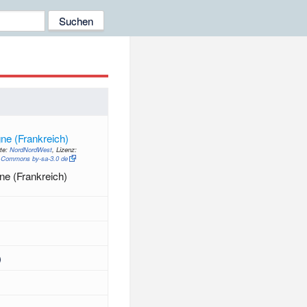
te:
NordNordWest
, Lizenz:
e Commons by-sa-3.0 de
ne (Frankreich)
)