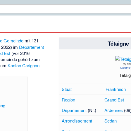
he
Gemeinde
mit 131
Tétaigne
r 2022) im
Département
d Est
(vor 2016
 Gemeinde gehört zum
(c)
Kar
zum
Kanton Carignan
.
Creativ
Tétaig
Staat
Frankreich
Region
Grand Est
ung
Département
(Nr.)
Ardennes
(08
Arrondissement
Sedan