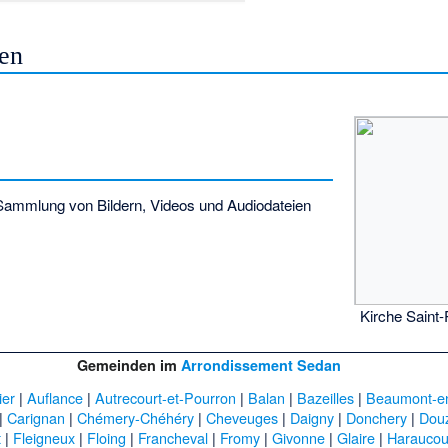
en
ammlung von Bildern, Videos und Audiodateien
Kirche Saint-
Gemeinden im
Arrondissement Sedan
ier
|
Auflance
|
Autrecourt-et-Pourron
|
Balan
|
Bazeilles
|
Beaumont-e
|
Carignan
|
Chémery-Chéhéry
|
Cheveuges
|
Daigny
|
Donchery
|
Dou
t
|
Fleigneux
|
Floing
|
Francheval
|
Fromy
|
Givonne
|
Glaire
|
Haraucou