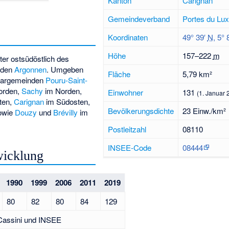
Kanton
Carignan
Gemeindeverband
Portes du Lu
Koordinaten
49° 39′
N
,
5° 
Höhe
157–
222
m
ter ostsüdöstlich des
 den
Argonnen
. Umgeben
Fläche
5,79 km²
hbargemeinden
Pouru-Saint-
orden,
Sachy
im Norden,
Einwohner
131
(1. Januar 
ten,
Carignan
im Südosten,
Bevölkerungsdichte
23 Einw./km²
owie
Douzy
und
Brévilly
im
Postleitzahl
08110
INSEE-Code
08444
wicklung
1990
1999
2006
2011
2019
80
82
80
84
129
 Cassini und INSEE