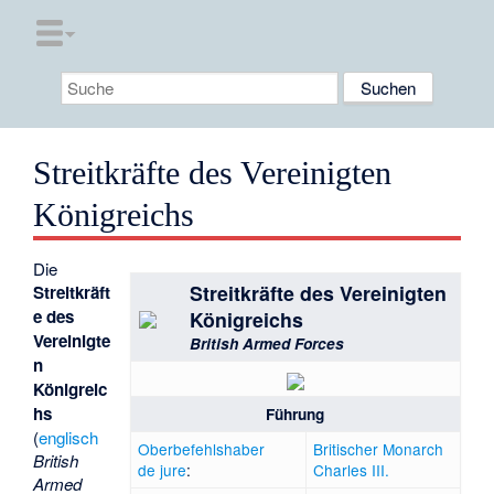
Streitkräfte des Vereinigten
Königreichs
Die
Streitkräfte des Vereinigten
Streitkräft
e des
Königreichs
Vereinigte
British Armed Forces
n
Königreic
hs
Führung
(
englisch
Oberbefehlshaber
Britischer Monarch
British
de jure
:
Charles III.
Armed