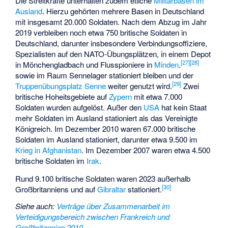
Die Streitkräfte unterhalten zudem etliche
Militärbasen im
Ausland
. Hierzu gehörten mehrere Basen in Deutschland
mit insgesamt 20.000 Soldaten. Nach dem Abzug im Jahr
2019 verbleiben noch etwa 750 britische Soldaten in
Deutschland, darunter insbesondere Verbindungsoffiziere,
Spezialisten auf den NATO-Übungsplätzen, in einem Depot
[
27
]
[
28
]
in Mönchengladbach und Flusspioniere in
Minden
.
sowie im Raum Sennelager stationiert bleiben und der
[
29
]
Truppenübungsplatz Senne
weiter genutzt wird.
Zwei
britische Hoheitsgebiete auf
Zypern
mit etwa 7.000
Soldaten wurden aufgelöst. Außer den
USA
hat kein Staat
mehr Soldaten im Ausland stationiert als das Vereinigte
Königreich. Im Dezember 2010 waren 67.000 britische
Soldaten im Ausland stationiert, darunter
etwa 9.500
im
Krieg in Afghanistan
. Im Dezember 2007 waren etwa 4.500
britische Soldaten im
Irak
.
Rund 9.100 britische Soldaten waren 2023 außerhalb
[
30
]
Großbritanniens und auf
Gibraltar
stationiert.
Siehe auch
:
Verträge über Zusammenarbeit im
Verteidigungsbereich zwischen Frankreich und
Großbritannien 2010