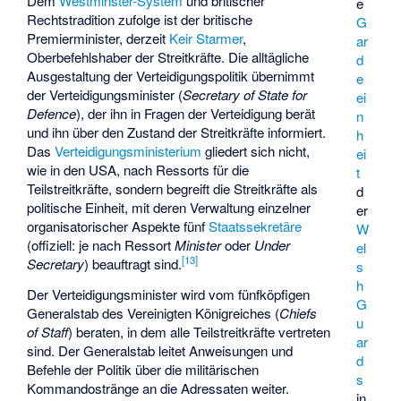
Dem
Westminster-System
und britischer
e
Rechtstradition zufolge ist der britische
G
Premierminister, derzeit
Keir Starmer
,
ar
Oberbefehlshaber der Streitkräfte. Die alltägliche
d
Ausgestaltung der Verteidigungspolitik übernimmt
e
der Verteidigungsminister (
Secretary of State for
ei
Defence
), der ihn in Fragen der Verteidigung berät
n
und ihn über den Zustand der Streitkräfte informiert.
h
Das
Verteidigungsministerium
gliedert sich nicht,
ei
wie in den USA, nach Ressorts für die
t
Teilstreitkräfte, sondern begreift die Streitkräfte als
d
politische Einheit, mit deren Verwaltung einzelner
er
organisatorischer Aspekte fünf
Staatssekretäre
W
(offiziell: je nach Ressort
Minister
oder
Under
el
[
13
]
Secretary
) beauftragt sind.
s
h
Der Verteidigungsminister wird vom fünfköpfigen
G
Generalstab des Vereinigten Königreiches
(
Chiefs
u
of Staff
) beraten, in dem alle Teilstreitkräfte vertreten
ar
sind. Der Generalstab leitet Anweisungen und
d
Befehle der Politik über die militärischen
s
Kommandostränge an die Adressaten weiter.
in