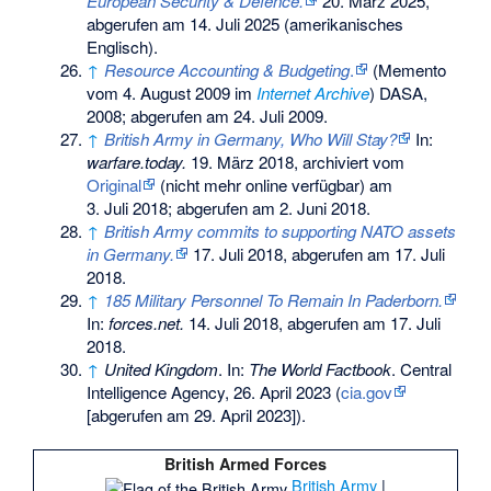
European Security & Defence.
20. März 2025,
abgerufen am 14. Juli 2025
(amerikanisches
Englisch).
↑
Resource Accounting & Budgeting
.
(
Memento
vom 4. August 2009 im
Internet Archive
) DASA,
2008; abgerufen am 24. Juli 2009.
↑
British Army in Germany, Who Will Stay?
In:
warfare.today.
19. März 2018, archiviert vom
Original
(nicht mehr online verfügbar) am
3. Juli 2018
;
abgerufen am 2. Juni 2018
.
↑
British Army commits to supporting NATO assets
in Germany.
17. Juli 2018,
abgerufen am 17. Juli
2018
.
↑
185 Military Personnel To Remain In Paderborn.
In:
forces.net.
14. Juli 2018,
abgerufen am 17. Juli
2018
.
↑
United Kingdom
. In:
The World Factbook
. Central
Intelligence Agency, 26. April 2023 (
cia.gov
[abgerufen am 29. April 2023]).
British Armed Forces
British Army
|