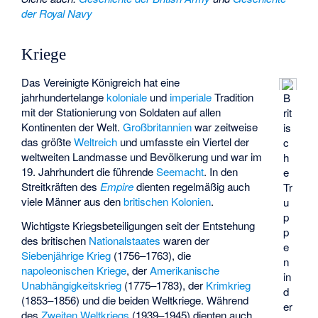
der Royal Navy
Kriege
Das Vereinigte Königreich hat eine
jahrhundertelange
koloniale
und
imperiale
Tradition
B
mit der Stationierung von Soldaten auf allen
rit
Kontinenten der Welt.
Großbritannien
war zeitweise
is
das größte
Weltreich
und umfasste ein Viertel der
c
weltweiten Landmasse und Bevölkerung und war im
h
19. Jahrhundert die führende
Seemacht
. In den
e
Streitkräften des
Empire
dienten regelmäßig auch
Tr
viele Männer aus den
britischen Kolonien
.
u
p
Wichtigste Kriegsbeteiligungen seit der Entstehung
p
des britischen
Nationalstaates
waren der
e
Siebenjährige Krieg
(1756–1763), die
n
napoleonischen Kriege
, der
Amerikanische
in
Unabhängigkeitskrieg
(1775–1783), der
Krimkrieg
d
(1853–1856) und die beiden Weltkriege. Während
er
des
Zweiten Weltkriegs
(1939–1945) dienten auch