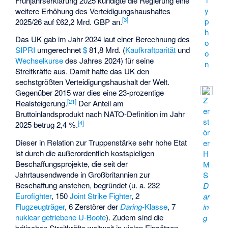
Frühjahrserklärung 2025 kündigte die Regierung eine
y
weitere Erhöhung des Verteidigungshaushaltes
[
3
]
p
2025/26 auf £62,2 Mrd. GBP an.
h
Das UK gab im Jahr 2024 laut einer Berechnung des
o
SIPRI
umgerechnet
$
81,8 Mrd. (
Kaufkraftparität
und
o
Wechselkurse
des Jahres 2024) für seine
n
Streitkräfte aus. Damit hatte das UK den
sechstgrößten Verteidigungshaushalt der Welt.
Gegenüber 2015 war dies eine 23-prozentige
Z
[
21
]
Realsteigerung.
Der Anteil am
er
Bruttoinlandsprodukt nach NATO-Definition im Jahr
st
[
4
]
2025 betrug 2,4 %.
ör
Dieser in Relation zur Truppenstärke sehr hohe Etat
er
ist durch die außerordentlich kostspieligen
H
Beschaffungsprojekte, die seit der
M
Jahrtausendwende in Großbritannien zur
S
Beschaffung anstehen, begründet (u. a. 232
D
Eurofighter
, 150
Joint Strike Fighter
, 2
ar
Flugzeugträger
, 6 Zerstörer der
Daring
-Klasse
, 7
in
nuklear getriebene U-Boote
). Zudem sind die
g
britischen Streitkräfte weltweit in vielen Einsätzen