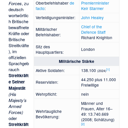
Oberbefehlshaber
de
Premierminister
Forces
, zu
facto
:
Keir Starmer
deutsch
wortwörtlic
Verteidigungsminister:
John Healey
h Britische
Chief of the
bewaffnete
Militärischer
Defence Staff
Kräfte oder
Befehlshaber:
Richard Knighton
Britische
Streitkräfte
Sitz des
London
), im
Hauptquartiers:
offiziellen
Militärische Stärke
Sprachgeb
rauch
[
1
]
Aktive Soldaten:
138.100
(2024)
Streitkräft
44.250 plus 11.000
e Seiner
Reservisten:
Freiwillige
Majestät
Wehrpflicht:
nein
(His
Majesty’s
Männer und
Armed
Frauen, Alter 16–
Wehrtaugliche
Forces)
49: 13.740.669
Bevölkerung:
oder
(2008; Schätzung)
Streitkräft
[
2
]