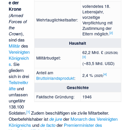
e der
vollendetes 18.
Krone
Lebensjahr,
(Armed
vorzeitige
Wehrtauglichkeitsalter:
Forces of
Verpflichtung mit
the
Zustimmung der
[
2
]
Crown
),
Eltern möglich.
sind das
Haushalt
Militär
des
Vereinigten
62,2 Mrd. £
(2025/26)
[
3
]
Militärbudget:
Königreich
(~83,5 Mrd. USD)
s
. Sie
gliedern
Anteil am
[
4
]
2,4 %
(2025)
sich in drei
Bruttoinlandsprodukt
:
Teilstreitkr
Geschichte
äfte
und
umfassen
Faktische Gründung:
1946
ungefähr
138.100
[
1
]
Soldaten.
Zudem beschäftigen sie zivile Mitarbeiter.
Oberbefehlshaber ist
de jure
der
Monarch des Vereinigten
Königreichs
und
de facto
der
Premierminister des