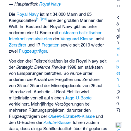
→
Hauptartikel
:
Royal Navy
in
,
Die
Royal Navy
ist mit 34.000 Mann und 65
K
[
16
]
[
20
]
Kriegsschiffen
eine der größten Marinen der
ö
Welt. Im Bestand der Royal Navy gibt es unter
ni
anderem vier U-Boote mit
nuklearen
ballistischen
gi
Interkontinentalraketen
der
Vanguard-Klasse
, acht
n
Zerstörer
und 17
Fregatten
sowie seit 2019 wieder
El
zwei
Flugzeugträger
.
is
a
Von den drei Teilstreitkräften ist die Royal Navy seit
b
der
Strategic Defence Review
1998 am stärksten
et
von Einsparungen betroffen. So wurde unter
h
anderem die Anzahl der Fregatten und Zerstörer
II.
von 35 auf 25 und der Minenjagdboote von 25 auf
(2
16 reduziert. Auch die U-Boot-Flottille wird
0
mittelfristig von elf auf sieben
Jagd-U-Boote
0
verkleinert. Mehrjährige Verzögerungen bei
7)
mehreren Rüstungsprojekten, darunter den
Flugzeugträgern der
Queen-Elizabeth
-Klasse
und
den U-Booten der
Astute
-Klasse
, führen zudem
dazu, dass einige Schiffe deutlich über ihr geplantes
C