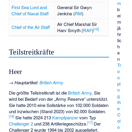
m
First Sea Lord and
General Sir
Gwyn
b
Chief of Naval Staff
Jenkins
(
RM
)
ei
m
Air Chief Marshal Sir
Chief of the Air Staff
jä
[
15
]
Harv Smyth
(
RAF
)
hr
lic
h
Teilstreitkräfte
e
n
Tr
Heer
o
o
→
Hauptartikel
:
British Army
pi
n
Die größte Teilstreitkraft ist die
British Army
. Sie
g
wird bei Bedarf von der „Army Reserve“ unterstützt.
th
Sie hatte 2010 eine Sollstärke von 102.000 Soldaten
e
und inzwischen (Stand 2023) von 82.000 Soldaten.
C
[
16
]
Sie hatte 2024 213
Kampfpanzer
vom Typ
ol
[
17
]
Challenger 2
und 238 Artilleriegeschütze.
Der
o
Challenger 2 wurde 1994 bis 2002 ausgeliefert.