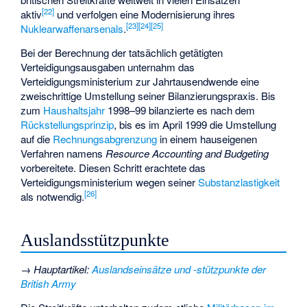
[
22
]
aktiv
und verfolgen eine Modernisierung ihres
[
23
]
[
24
]
[
25
]
Nuklearwaffenarsenals
.
Bei der Berechnung der tatsächlich getätigten
Verteidigungsausgaben unternahm das
Verteidigungsministerium zur Jahrtausendwende eine
zweischrittige Umstellung seiner Bilanzierungspraxis. Bis
zum
Haushaltsjahr
1998–99 bilanzierte es nach dem
Rückstellungsprinzip
, bis es im April 1999 die Umstellung
auf die
Rechnungsabgrenzung
in einem hauseigenen
Verfahren namens
Resource Accounting and Budgeting
vorbereitete. Diesen Schritt erachtete das
Verteidigungsministerium wegen seiner
Substanzlastigkeit
[
26
]
als notwendig.
Auslandsstützpunkte
→
Hauptartikel
:
Auslandseinsätze und -stützpunkte der
British Army