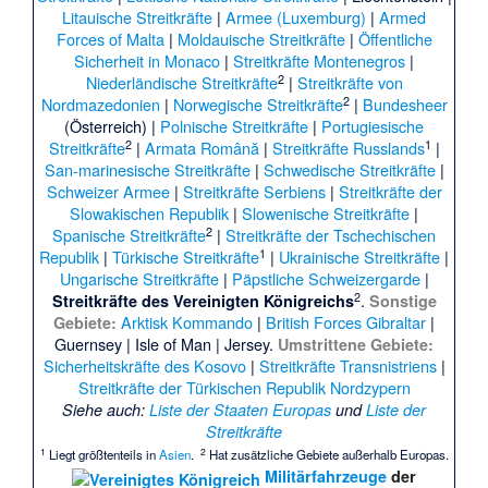
Litauische Streitkräfte
|
Armee (Luxemburg)
|
Armed
Forces of Malta
|
Moldauische Streitkräfte
|
Öffentliche
Sicherheit in Monaco
|
Streitkräfte Montenegros
|
2
Niederländische Streitkräfte
|
Streitkräfte von
2
Nordmazedonien
|
Norwegische Streitkräfte
|
Bundesheer
(Österreich) |
Polnische Streitkräfte
|
Portugiesische
2
1
Streitkräfte
|
Armata Română
|
Streitkräfte Russlands
|
San-marinesische Streitkräfte
|
Schwedische Streitkräfte
|
Schweizer Armee
|
Streitkräfte Serbiens
|
Streitkräfte der
Slowakischen Republik
|
Slowenische Streitkräfte
|
2
Spanische Streitkräfte
|
Streitkräfte der Tschechischen
1
Republik
|
Türkische Streitkräfte
|
Ukrainische Streitkräfte
|
Ungarische Streitkräfte
|
Päpstliche Schweizergarde
|
2
.
Streitkräfte des Vereinigten Königreichs
Sonstige
Arktisk Kommando
|
British Forces Gibraltar
|
Gebiete:
Guernsey | Isle of Man | Jersey.
Umstrittene Gebiete:
Sicherheitskräfte des Kosovo
|
Streitkräfte Transnistriens
|
Streitkräfte der Türkischen Republik Nordzypern
Siehe auch
:
Liste der Staaten Europas
und
Liste der
Streitkräfte
1
2
Liegt größtenteils in
Asien
.
Hat zusätzliche Gebiete außerhalb Europas.
Militärfahrzeuge
der