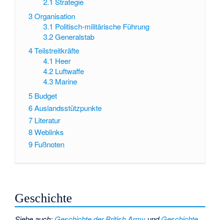
2.1
Strategie
3
Organisation
3.1
Politisch-militärische Führung
3.2
Generalstab
4
Teilstreitkräfte
4.1
Heer
4.2
Luftwaffe
4.3
Marine
5
Budget
6
Auslandsstützpunkte
7
Literatur
8
Weblinks
9
Fußnoten
Geschichte
Siehe auch
:
Geschichte der British Army
und
Geschichte