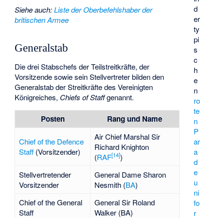
d
Siehe auch
:
Liste der Oberbefehlshaber der
er
britischen Armee
ty
pi
Generalstab
s
c
Die drei Stabschefs der Teilstreitkräfte, der
h
Vorsitzende sowie sein Stellvertreter bilden den
e
Generalstab der Streitkräfte des Vereinigten
n
Königreiches,
Chiefs of Staff
genannt.
ro
te
Posten
Rang und Name
n
P
Air Chief Marshal Sir
Chief of the Defence
ar
Richard Knighton
Staff
(Vorsitzender)
a
[
14
]
(
RAF
)
d
e
Stellvertretender
General Dame
Sharon
u
Vorsitzender
Nesmith
(
BA
)
ni
Chief of the General
General Sir
Roland
fo
Staff
Walker
(BA)
r