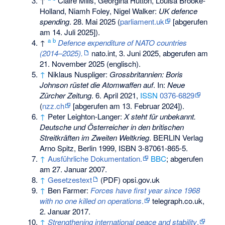
↑
Claire Mills, Georgina Hutton, Louisa Brooke-
Holland, Niamh Foley, Nigel Walker:
UK defence
spending
. 28. Mai 2025 (
parliament.uk
[abgerufen
am 14. Juli 2025]).
a
b
↑
Defence expenditure of NATO countries
(2014–2025).
nato.int, 3. Juni 2025,
abgerufen am
21. November 2025
(englisch).
↑
Niklaus Nuspliger:
Grossbritannien: Boris
Johnson rüstet die Atomwaffen auf
. In:
Neue
Zürcher Zeitung
. 6. April 2021,
ISSN
0376-6829
(
nzz.ch
[abgerufen am 13. Februar 2024]).
↑
Peter Leighton-Langer:
X steht für unbekannt.
Deutsche und Österreicher in den britischen
Streitkräften im Zweiten Weltkrieg
. BERLIN Verlag
Arno Spitz, Berlin 1999,
ISBN 3-87061-865-5
.
↑
Ausführliche Dokumentation.
BBC
; abgerufen
am 27. Januar 2007.
↑
Gesetzestext
(PDF) opsi.gov.uk
↑
Ben Farmer:
Forces have first year since 1968
with no one killed on operations
.
telegraph.co.uk,
2. Januar 2017.
↑
Strengthening international peace and stability
.