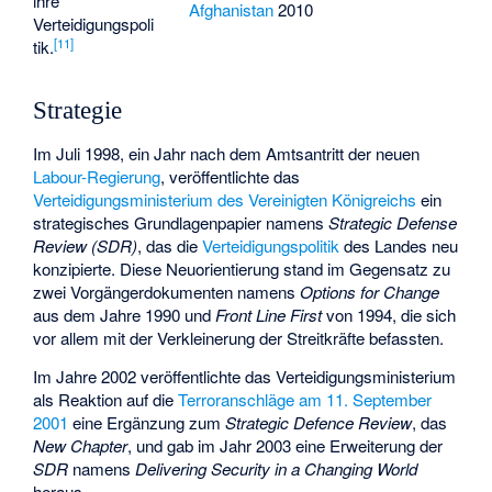
ihre
Afghanistan
2010
Verteidigungspoli
[
11
]
tik.
Strategie
Im Juli 1998, ein Jahr nach dem Amtsantritt der neuen
Labour-Regierung
, veröffentlichte das
Verteidigungsministerium des Vereinigten Königreichs
ein
strategisches Grundlagenpapier namens
Strategic Defense
Review
(SDR)
, das die
Verteidigungspolitik
des Landes neu
konzipierte. Diese Neuorientierung stand im Gegensatz zu
zwei Vorgängerdokumenten namens
Options for Change
aus dem Jahre 1990 und
Front Line First
von 1994, die sich
vor allem mit der Verkleinerung der Streitkräfte befassten.
Im Jahre 2002 veröffentlichte das Verteidigungsministerium
als Reaktion auf die
Terroranschläge am 11. September
2001
eine Ergänzung zum
Strategic Defence Review
, das
New Chapter
, und gab im Jahr 2003 eine Erweiterung der
SDR
namens
Delivering Security in a Changing World
heraus.