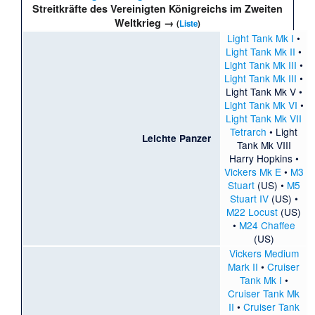
Streitkräfte des Vereinigten Königreichs
im Zweiten
Weltkrieg →
(
Liste
)
Light Tank Mk I
•
Light Tank Mk II
•
Light Tank Mk III
•
Light Tank Mk III
•
Light Tank Mk V
•
Light Tank Mk VI
•
Light Tank Mk VII
Tetrarch
•
Light
Leichte Panzer
Tank Mk VIII
Harry Hopkins
•
Vickers Mk E
•
M3
Stuart
(US) •
M5
Stuart IV
(US) •
M22 Locust
(US)
•
M24 Chaffee
(US)
Vickers Medium
Mark II
•
Cruiser
Tank Mk I
•
Cruiser Tank Mk
II
•
Cruiser Tank