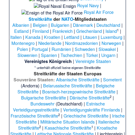
Royal Navy
|
Royal Air Force
Streitkräfte
der
NATO
-Mitgliedstaaten
Albanien
|
Belgien
|
Bulgarien
|
Dänemark
|
Deutschland
|
1
Estland
|
Finnland
|
Frankreich
|
Griechenland
|
Island
|
Italien
|
Kanada
|
Kroatien
|
Lettland
|
Litauen
|
Luxemburg
|
Montenegro
|
Niederlande
|
Nordmazedonien
|
Norwegen
|
Polen
|
Portugal
|
Rumänien
|
Schweden
|
Slowakei
|
Slowenien
|
Spanien
|
Tschechien
|
Türkei
|
Ungarn
|
|
Vereinigte Staaten
Vereinigtes Königreich
1
unterhält offiziell keine eigenen Streitkräfte
Streitkräfte der Staaten Europas
Albanische Streitkräfte
|
Sometent
Souveräne Staaten:
(Andorra) |
Belarussische Streitkräfte
|
Belgische
Streitkräfte
|
Bosnisch-herzegowinische Streitkräfte
|
2
Bulgarische Streitkräfte
|
Dänische Streitkräfte
|
Bundeswehr
(Deutschland) |
Estnische
Verteidigungsstreitkräfte
|
Verteidigungskräfte Finnlands
|
2
Französische Streitkräfte
|
Griechische Streitkräfte
|
Irische
Streitkräfte
|
Militärische Situation Islands
|
Italienische
2
1
Streitkräfte
|
Kasachische Streitkräfte
|
Kroatische
Streitkräfte
|
Lettische Nationale Streitkräfte
| Liechtenstein |