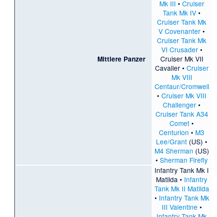
Mk III
•
Cruiser
Tank Mk IV
•
Cruiser Tank Mk
V Covenanter
•
Cruiser Tank Mk
VI Crusader
•
Cruiser Mk VII
Mittlere Panzer
Cavalier
•
Cruiser
Mk VIII
Centaur/Cromwell
•
Cruiser Mk VIII
Challenger
•
Cruiser Tank A34
Comet
•
Centurion
•
M3
Lee/Grant
(US) •
M4 Sherman
(US)
•
Sherman Firefly
Infantry Tank Mk I
Matilda
•
Infantry
Tank Mk II Matilda
•
Infantry Tank Mk
III Valentine
•
Infantry Tank Mk