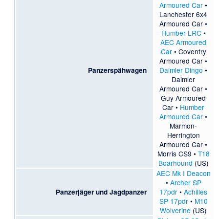
Armoured Car
•
Lanchester 6x4
Armoured Car
•
Humber LRC
•
AEC Armoured
Car
•
Coventry
Armoured Car
•
Daimler Dingo
•
Panzerspähwagen
Daimler
Armoured Car
•
Guy Armoured
Car
•
Humber
Armoured Car
•
Marmon-
Herrington
Armoured Car
•
Morris CS9
•
T18
Boarhound
(US)
AEC Mk I Deacon
•
Archer SP
17pdr
•
Achilles
Panzerjäger und Jagdpanzer
SP 17pdr
•
M10
Wolverine
(US)