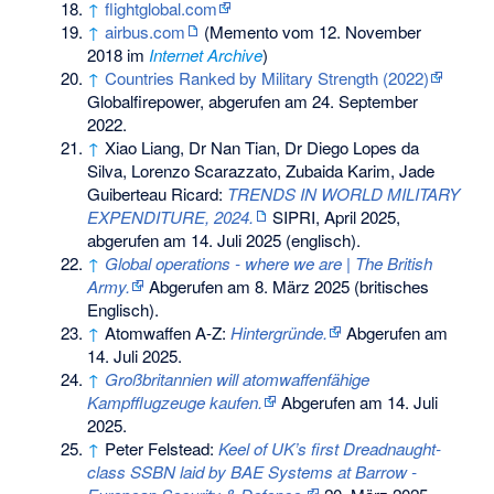
↑
flightglobal.com
↑
airbus.com
(
Memento
vom 12. November
2018 im
Internet Archive
)
↑
Countries Ranked by Military Strength (2022)
Globalfirepower, abgerufen am 24. September
2022.
↑
Xiao Liang, Dr Nan Tian, Dr Diego Lopes da
Silva, Lorenzo Scarazzato, Zubaida Karim, Jade
Guiberteau Ricard:
TRENDS IN WORLD MILITARY
EXPENDITURE, 2024.
SIPRI, April 2025,
abgerufen am 14. Juli 2025
(englisch).
↑
Global operations - where we are | The British
Army.
Abgerufen am 8. März 2025
(britisches
Englisch).
↑
Atomwaffen A-Z:
Hintergründe.
Abgerufen am
14. Juli 2025
.
↑
Großbritannien will atomwaffenfähige
Kampfflugzeuge kaufen.
Abgerufen am 14. Juli
2025
.
↑
Peter Felstead:
Keel of UK’s first Dreadnaught-
class SSBN laid by BAE Systems at Barrow -