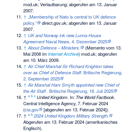
mod.uk; Verlautbarung; abgerufen am 13. Januar
2007.
↑
„Membership of Nato is central to UK defence
policy.“
direct.gov.uk; abgerufen am 13. Januar
2007.
↑
UK and Norway ink new Lunna House
Agreement
Naval News, 4. Dezember 2025
↑
About Defence – Ministers
.
(
Memento
vom 13.
Mai 2008 im
Internet Archive
) mod.uk; abgerufen
am 10. März 2009.
↑
Air Chief Marshal Sir Richard Knighton takes
over as Chief of Defence Staff.
Britische Regierung,
2. September 2025
↑
Air Marshal Harv Smyth appointed new Chief of
the Air Staff .
Britische Regierung, 16. Juli 2025
a
b
c
↑
United Kingdom
. In:
The World Factbook
.
Central Intelligence Agency, 7. Februar 2024
(
cia.gov
[abgerufen am 13. Februar 2024]).
a
b
↑
2024 United Kingdom Military Strength.
Abgerufen am 13. Februar 2024
(amerikanisches
Englisch).