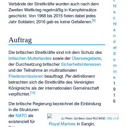
Verbände der Streitkräfte wurden auch nach dem
hl
Zweiten Weltkrieg regelmäßig in Kampfeinsätze
a
geschickt. Von 1968 bis 2015 fielen dabei jedes
c
[
9
]
Jahr Soldaten; 2016 gab es keine Gefallenen.
ht
a
n
Auftrag
d
er
Die britischen Streitkräfte sind mit dem Schutz des
S
britischen Mutterlandes
sowie der
Überseegebiete
,
o
der Durchsetzung britischer
Sicherheitsinteressen
m
und der Teilnahme an multinationalen
m
Friedensmissionen
beauftragt.
Per definitionem
e
betrachten sich die Streitkräfte des Vereinigten
1
Königreichs als der internationalen Gemeinschaft
9
[
10
]
verpflichtet.
1
6
Die britische Regierung bezeichnet die Einbindung
in die Strukturen
der
NATO
als
(c) Photo: Cpl Barry Lloyd RLC/MOD,
OGL v1.0
existenziell für
Royal Marines
in Sangin,