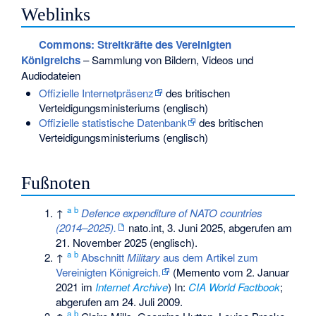
Weblinks
Commons
: Streitkräfte des Vereinigten
Königreichs
– Sammlung von Bildern, Videos und
Audiodateien
Offizielle Internetpräsenz
des britischen
Verteidigungsministeriums (englisch)
Offizielle statistische Datenbank
des britischen
Verteidigungsministeriums (englisch)
Fußnoten
a
b
↑
Defence expenditure of NATO countries
(2014–2025).
nato.int, 3. Juni 2025,
abgerufen am
21. November 2025
(englisch).
a
b
↑
Abschnitt
Military
aus dem Artikel zum
Vereinigten Königreich.
(
Memento
vom 2. Januar
2021 im
Internet Archive
) In:
CIA World Factbook
;
abgerufen am 24. Juli 2009.
a
b