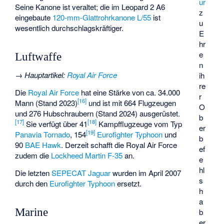
ur
Seine Kanone ist veraltet; die im Leopard 2 A6
z
eingebaute
120-mm-Glattrohrkanone L/55
ist
u
wesentlich durchschlagskräftiger.
E
hr
e
Luftwaffe
n
→
Hauptartikel
:
Royal Air Force
ih
re
Die
Royal Air Force
hat eine Stärke von ca. 34.000
r
[
16
]
Mann (Stand 2023)
und ist mit 664 Flugzeugen
O
und 276 Hubschraubern (Stand 2024) ausgerüstet.
b
[
17
]
[
18
]
Sie verfügt über 41
Kampfflugzeuge vom Typ
er
[
19
]
Panavia Tornado
, 154
Eurofighter Typhoon
und
b
90
BAE Hawk
. Derzeit schafft die Royal Air Force
ef
zudem die
Lockheed Martin F-35
an.
e
hl
Die letzten
SEPECAT Jaguar
wurden im April 2007
s
durch den
Eurofighter Typhoon
ersetzt.
h
a
Marine
b
er