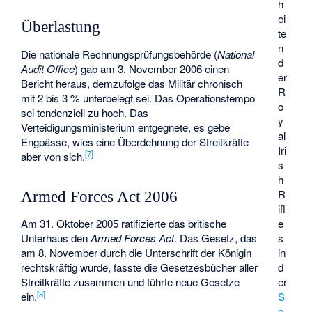
h
ei
Überlastung
te
n
Die nationale Rechnungsprüfungsbehörde (
National
d
Audit Office
) gab am 3. November 2006 einen
er
Bericht heraus, demzufolge das Militär chronisch
R
mit 2 bis 3 % unterbelegt sei. Das Operationstempo
o
sei tendenziell zu hoch. Das
y
Verteidigungsministerium entgegnete, es gebe
al
Engpässe, wies eine Überdehnung der Streitkräfte
Iri
[
7
]
aber von sich.
s
h
R
Armed Forces Act 2006
ifl
e
Am 31. Oktober 2005 ratifizierte das britische
s
Unterhaus den
Armed Forces Act
. Das Gesetz, das
in
am 8. November durch die Unterschrift der Königin
d
rechtskräftig wurde, fasste die Gesetzesbücher aller
er
Streitkräfte zusammen und führte neue Gesetze
[
8
]
S
ein.
c