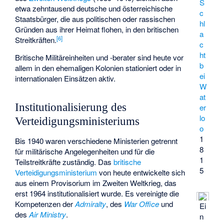
S
etwa zehntausend deutsche und österreichische
c
Staatsbürger, die aus politischen oder rassischen
hl
Gründen aus ihrer Heimat flohen, in den britischen
a
[
6
]
Streitkräften.
c
ht
Britische Militäreinheiten und -berater sind heute vor
b
allem in den ehemaligen Kolonien stationiert oder in
ei
internationalen Einsätzen aktiv.
W
at
Institutionalisierung des
er
lo
Verteidigungsministeriums
o
1
Bis 1940 waren verschiedene Ministerien getrennt
8
für militärische Angelegenheiten und für die
1
Teilstreitkräfte zuständig. Das
britische
5
Verteidigungsministerium
von heute entwickelte sich
aus einem Provisorium im Zweiten Weltkrieg, das
erst 1964 institutionalisiert wurde. Es vereinigte die
Kompetenzen der
Admiralty
, des
War Office
und
Ei
des
Air Ministry
.
n