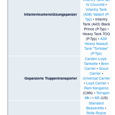
IV Churchill
•
Infantry Tank
(A38) Valiant (P-
Infanterieunterstützungspanzer
Typ)
•
Infantry
Tank (A43) Black
Prince (P-Typ)
•
Heavy Tank TOG
(P-Typ)
•
A39
Heavy Assault
Tank "Tortoise"
(P-Typ)
Carden-Loyd-
Tankette
•
Bren
Carrier
•
Scout
Carrier
•
Universal Carrier
Gepanzerte Truppentransporter
•
Loyd Carrier
•
Ram Kangaroo
(CAN) •
Terrapin
Mk I
•
M3
(US)
Standard
Beaverette
•
Rolls-Royce