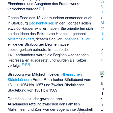
th
Einnahmen und Ausgaben des Frauenwerks
ä
[
19
]
verrechnet wurden.
u
s
Gegen Ende des 13. Jahrhunderts entstanden auch
M
in Straßburg
Beginenhäuser
. In der Hochzeit sollen
er
etwa 60 Häuser existiert haben. Sie orientierten sich
ia
an den Ideen des Eckart von Hocheim, genannt
n
Meister Eckhart
, dessen Schüler
Johannes Tauler
1
einige der Straßburger Beginenhäuser
6
seelsorgerisch betreute. Im Laufe des
4
14. Jahrhunderts waren die Beginen wachsenden
4
Repressalien ausgesetzt und wurden als Ketzer
[
20
]
[
21
]
verfolgt.
Straßburg war Mitglied in beiden
Rheinischen
F
Städtebünden
(Erster Rheinischer Städtebund vom
a
13. Juli 1254 bis 1257 und Zweiter Rheinischer
m
Städtebund von 1381 bis 1389).
ili
Der Höhepunkt der gewaltsamen
e
Auseinandersetzung zwischen den Familien
n
Müllenheim und Zorn war der sogenannte „Geschell
w