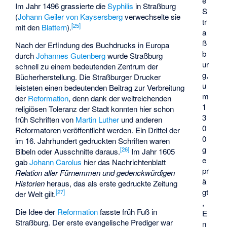
e
Im Jahr 1496 grassierte die
Syphilis
in Straßburg
S
(
Johann Geiler von Kaysersberg
verwechselte sie
tr
[
25
]
mit den
Blattern
).
a
ß
Nach der Erfindung des Buchdrucks in Europa
b
durch
Johannes Gutenberg
wurde Straßburg
ur
schnell zu einem bedeutenden Zentrum der
g,
Bücherherstellung. Die Straßburger Drucker
u
leisteten einen bedeutenden Beitrag zur Verbreitung
m
der
Reformation
, denn dank der weitreichenden
1
religiösen Toleranz der Stadt konnten hier schon
3
früh Schriften von
Martin Luther
und anderen
0
Reformatoren veröffentlicht werden. Ein Drittel der
0
im 16. Jahrhundert gedruckten Schriften waren
g
[
26
]
Bibeln oder Ausschnitte daraus.
Im Jahr 1605
e
gab
Johann Carolus
hier das Nachrichtenblatt
pr
Relation aller Fürnemmen und gedenckwürdigen
ä
Historien
heraus, das als erste gedruckte Zeitung
gt
[
27
]
der Welt gilt.
,
Die Idee der
Reformation
fasste früh Fuß in
E
Straßburg. Der erste evangelische Prediger war
n