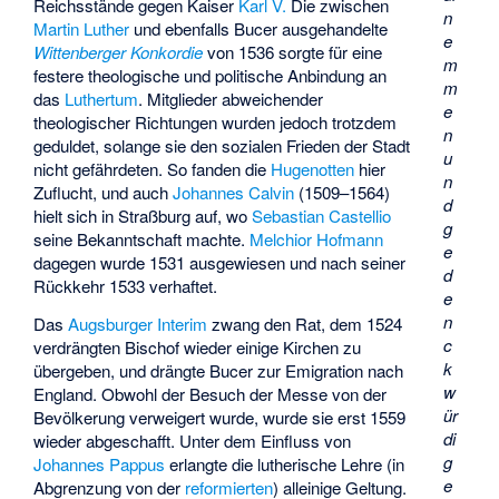
Reichsstände gegen Kaiser
Karl V.
Die zwischen
n
Martin Luther
und ebenfalls Bucer ausgehandelte
e
Wittenberger Konkordie
von 1536 sorgte für eine
m
festere theologische und politische Anbindung an
m
das
Luthertum
. Mitglieder abweichender
e
theologischer Richtungen wurden jedoch trotzdem
n
geduldet, solange sie den sozialen Frieden der Stadt
u
nicht gefährdeten. So fanden die
Hugenotten
hier
n
Zuflucht, und auch
Johannes Calvin
(1509–1564)
d
hielt sich in Straßburg auf, wo
Sebastian Castellio
g
seine Bekanntschaft machte.
Melchior Hofmann
e
dagegen wurde 1531 ausgewiesen und nach seiner
d
Rückkehr 1533 verhaftet.
e
n
Das
Augsburger Interim
zwang den Rat, dem 1524
c
verdrängten Bischof wieder einige Kirchen zu
k
übergeben, und drängte Bucer zur Emigration nach
w
England. Obwohl der Besuch der Messe von der
ür
Bevölkerung verweigert wurde, wurde sie erst 1559
di
wieder abgeschafft. Unter dem Einfluss von
g
Johannes Pappus
erlangte die lutherische Lehre (in
e
Abgrenzung von der
reformierten
) alleinige Geltung.