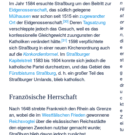
n
Im Jahr 1584 ersuchte Straßburg um den Beitritt zur
Hi
Eidgenossenschaft
, das südlich gelegene
st
Mülhausen
war schon seit 1515 ein
zugewandter
or
[
30
]
Ort
der Eidgenossenschaft.
Deren
Tagsatzung
ie
verschleppte jedoch das Gesuch, weil es das
n
,
konfessionelle Gleichgewicht zuungunsten der
di
[
31
]
Katholiken verändert hätte.
1598 verpflichtete
e
sich Straßburg in einer neuen Kirchenordnung auch
er
auf die
Konkordienformel
. Im
Straßburger
st
Kapitelstreit
1583 bis 1604 konnte sich jedoch die
e
katholische Partei durchsetzen, und das Gebiet des
g
Fürstbistums Straßburg
, d. h. ein großer Teil des
e
Straßburger Umlands, blieb katholisch.
dr
u
Französische Herrschaft
c
kt
Nach 1648 strebte Frankreich den Rhein als Grenze
e
an, wobei die im
Westfälischen Frieden
gewonnene
Z
Reichsvogtei
über die elsässischen Reichsstädte
ei
den eigenen Zwecken nutzbar gemacht wurde;
tu
Straßburg blieb davon jedoch zunächst