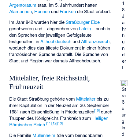
1
Argentoratum
statt. Im 5. Jahrhundert hatten
8.
Alamannen
,
Hunnen
und
Franken
die Stadt erobert.
J
Im Jahr 842 wurden hier die
Straßburger Eide
a
geschworen und – abgesehen von
Latein
– auch in
hr
den Sprachen der jeweiligen Gefolgsleute
h
festgehalten, in
Althochdeutsch
und
Altfranzösisch
,
u
wodurch dies das älteste Dokument in einer frühen
n
französischen Sprache darstellt. Die Sprache von
d
Stadt und Region war damals Althochdeutsch.
er
t
Mittelalter, freie Reichsstadt,
Frühneuzeit
St
ra
Die Stadt Straßburg gehörte vom
Mittelalter
bis zu
ß
ihrer Kapitulation in der Neuzeit am 30. September
b
[
10
]
1681 nach Einschließung in Friedenszeiten
durch
ur
Truppen des Königreichs Frankreich zum
Heiligen
g
[
11
]
[
12
]
[
13
]
Römischen Reich
.
in
d
Die Familie
Müllenheim
(die vom benachbarten