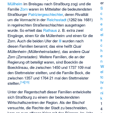
er
Müllheim
im Breisgau nach Straßburg zog) und die
S
Familie
Zorn
waren im Mittelalter die bedeutendsten
c
Straßburger
Patriziergeschlechter
, deren Rivalität
h
um die Vormacht in der
Reichsstadt
(1262 bis 1681)
e
in regelrechten Straßenschlachten ausgetragen
d
wurde. So erhielt das
Rathaus
z. B. extra zwei
el
Eingänge, einen für die Müllenheim und einen für die
s
Zorn. Auch die beiden Ufer der
Ill
wurden nach
c
diesen Familien benannt; das eine heißt
Quai
h
Müllenheim (Müllenheimstaden)
, das andere
Quai
e
Zorn (Zornstaden)
. Weitere Familien, die an der
n
Regierung oft beteiligt waren, sind Boecklin de
W
Boecklinsau, die zwischen 1450 und 1737 109 mal
el
den
Stettmeister
stellten, und die Familie Bock, die
tc
zwischen 1357 und 1764 21 mal den Stettmeister
hr
[
14
]
[
15
]
stellten.
o
Unter der Regentschaft dieser Familien entwickelte
ni
sich Straßburg zu einem der bedeutendsten
k
Wirtschaftszentren der Region. Als der Bischof
1
versuchte, die Rechte der Stadt zu beschneiden,
4
kam es zum offenen Krieg mit den Bürgern. Im Jahr