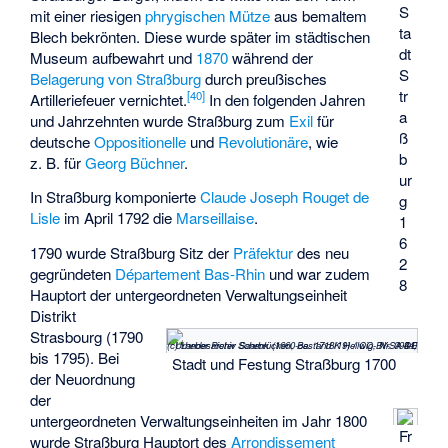
S
mit einer riesigen
phrygischen Mütze
aus bemaltem
ta
Blech bekrönten. Diese wurde später im städtischen
dt
Museum aufbewahrt und
1870
während der
S
Belagerung von Straßburg
durch preußisches
tr
[
40
]
Artilleriefeuer vernichtet.
In den folgenden Jahren
a
und Jahrzehnten wurde Straßburg zum
Exil
für
ß
deutsche
Oppositionelle
und
Revolutionäre
, wie
b
z. B. für
Georg Büchner
.
ur
In Straßburg komponierte
Claude Joseph Rouget de
g
Lisle
im April 1792 die
Marseillaise
.
1
6
1790 wurde Straßburg Sitz der
Präfektur
des neu
2
gegründeten
Département Bas-Rhin
und war zudem
8
Hauptort der untergeordneten Verwaltungseinheit
Distrikt
Strasbourg
(1790
(c) Landesarchiv Saarbrücken, Bestand K Hellwig, Nr. 0944, Urheber Pieter Schenk (1660-ca. 1718/19) / CC-BY-SA 3.0 DE
bis 1795). Bei
Stadt und Festung Straßburg 1700
der Neuordnung
der
untergeordneten Verwaltungseinheiten im Jahr 1800
Fr
wurde Straßburg Hauptort des
Arrondissement