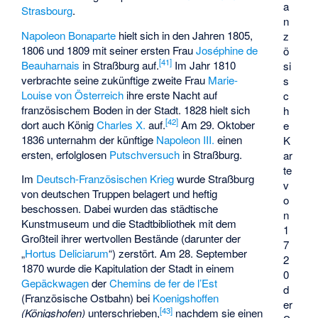
a
Strasbourg
.
n
Napoleon Bonaparte
hielt sich in den Jahren 1805,
z
1806 und 1809 mit seiner ersten Frau
Joséphine de
ö
[
41
]
Beauharnais
in Straßburg auf.
Im Jahr 1810
si
verbrachte seine zukünftige zweite Frau
Marie-
s
Louise von Österreich
ihre erste Nacht auf
c
französischem Boden in der Stadt. 1828 hielt sich
h
[
42
]
dort auch König
Charles X.
auf.
Am 29. Oktober
e
1836 unternahm der künftige
Napoleon III.
einen
K
ersten, erfolglosen
Putschversuch
in Straßburg.
ar
te
Im
Deutsch-Französischen Krieg
wurde Straßburg
v
von deutschen Truppen belagert und heftig
o
beschossen. Dabei wurden das städtische
n
Kunstmuseum und die Stadtbibliothek mit dem
1
Großteil ihrer wertvollen Bestände (darunter der
7
„
Hortus Deliciarum
“) zerstört. Am 28. September
2
1870 wurde die Kapitulation der Stadt in einem
0
Gepäckwagen
der
Chemins de fer de l’Est
d
(Französische Ostbahn) bei
Koenigshoffen
er
[
43
]
(Königshofen)
unterschrieben,
nachdem sie einen