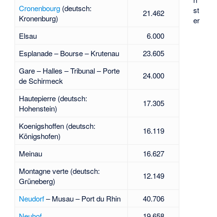
Cronenbourg
(deutsch:
st
21.462
Kronenburg)
er
Elsau
6.000
Esplanade – Bourse – Krutenau
23.605
Gare – Halles – Tribunal – Porte
24.000
de Schirmeck
Hautepierre (deutsch:
17.305
Hohenstein
)
Koenigshoffen (deutsch:
16.119
Königshofen)
Meinau
16.627
Montagne verte (deutsch:
12.149
Grüneberg)
Neudorf
– Musau – Port du Rhin
40.706
Neuhof
19.658