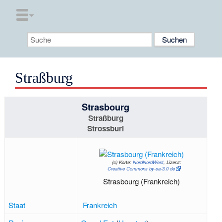
Straßburg
Strasbourg
Straßburg
Strossburi
(c)
Karte:
NordNordWest
, Lizenz:
Creative Commons by-sa-3.0 de
Strasbourg (Frankreich)
Staat
Frankreich