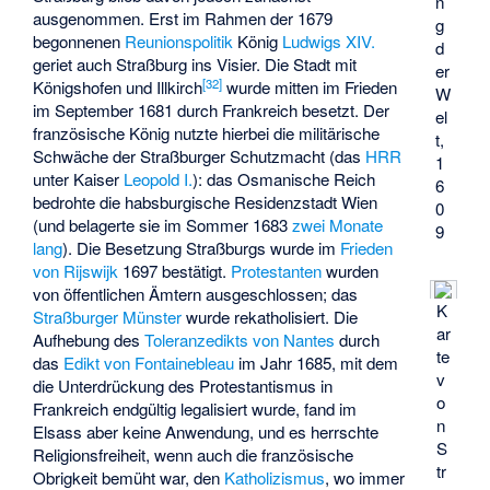
n
ausgenommen. Erst im Rahmen der 1679
g
begonnenen
Reunionspolitik
König
Ludwigs XIV.
d
geriet auch Straßburg ins Visier. Die Stadt mit
er
[
32
]
Königshofen und Illkirch
wurde mitten im Frieden
W
im September 1681 durch Frankreich besetzt. Der
el
französische König nutzte hierbei die militärische
t,
Schwäche der Straßburger Schutzmacht (das
HRR
1
unter Kaiser
Leopold I.
): das Osmanische Reich
6
bedrohte die habsburgische Residenzstadt Wien
0
(und belagerte sie im Sommer 1683
zwei Monate
9
lang
). Die Besetzung Straßburgs wurde im
Frieden
von Rijswijk
1697 bestätigt.
Protestanten
wurden
von öffentlichen Ämtern ausgeschlossen; das
K
Straßburger Münster
wurde rekatholisiert. Die
ar
Aufhebung des
Toleranzedikts von Nantes
durch
te
das
Edikt von Fontainebleau
im Jahr 1685, mit dem
v
die Unterdrückung des Protestantismus in
o
Frankreich endgültig legalisiert wurde, fand im
n
Elsass aber keine Anwendung, und es herrschte
S
Religionsfreiheit, wenn auch die französische
tr
Obrigkeit bemüht war, den
Katholizismus
, wo immer