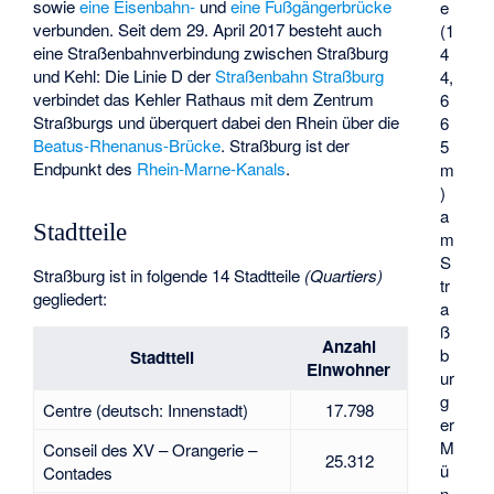
sowie
eine Eisenbahn-
und
eine Fußgängerbrücke
e
verbunden. Seit dem 29. April 2017 besteht auch
(1
eine Straßenbahnverbindung zwischen Straßburg
4
und Kehl: Die Linie D der
Straßenbahn Straßburg
4,
verbindet das Kehler Rathaus mit dem Zentrum
6
Straßburgs und überquert dabei den Rhein über die
6
Beatus-Rhenanus-Brücke
. Straßburg ist der
5
Endpunkt des
Rhein-Marne-Kanals
.
m
)
a
Stadtteile
m
S
Straßburg ist in folgende 14 Stadtteile
(Quartiers)
tr
gegliedert:
a
ß
Anzahl
b
Stadtteil
Einwohner
ur
g
Centre (deutsch: Innenstadt)
17.798
er
M
Conseil des XV – Orangerie –
25.312
ü
Contades
n