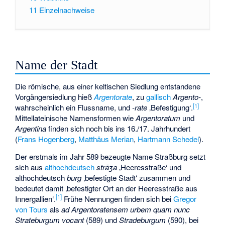
11
Einzelnachweise
Name der Stadt
Die römische, aus einer keltischen Siedlung entstandene
Vorgängersiedlung hieß
Argentorate
, zu
gallisch
Argento-
,
[
1
]
wahrscheinlich ein Flussname, und
-rate
‚Befestigung‘.
Mittellateinische Namensformen wie
Argentoratum
und
Argentina
finden sich noch bis ins 16./17. Jahrhundert
(
Frans Hogenberg
,
Matthäus Merian
,
Hartmann Schedel
).
Der erstmals im Jahr 589 bezeugte Name Straßburg setzt
sich aus
althochdeutsch
strāʒa
‚Heeresstraße‘ und
althochdeutsch
burg
‚befestigte Stadt‘ zusammen und
bedeutet damit ‚befestigter Ort an der Heeresstraße aus
[
1
]
Innergallien‘.
Frühe Nennungen finden sich bei
Gregor
von Tours
als
ad Argentoratensem urbem quam nunc
Strateburgum vocant
(589) und
Stradeburgum
(590), bei