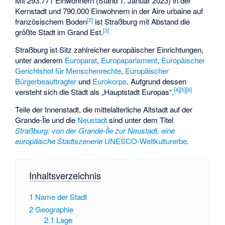
Mit 293.771 Einwohnern (Stand 1. Januar 2023) in der
Kernstadt und 790.000 Einwohnern in der
Aire urbaine
auf
[
2
]
französischem Boden
ist Straßburg mit Abstand die
[
3
]
größte Stadt im Grand Est.
Straßburg ist Sitz zahlreicher europäischer Einrichtungen,
unter anderem
Europarat
,
Europaparlament
,
Europäischer
Gerichtshof für Menschenrechte
,
Europäischer
Bürgerbeauftragter
und
Eurokorps
. Aufgrund dessen
[
4
]
[
5
]
[
6
]
versteht sich die Stadt als „Hauptstadt Europas“.
Teile der Innenstadt, die mittelalterliche Altstadt auf der
Grande-Île
und die
Neustadt
sind unter dem Titel
Straßburg: von der Grande-Île zur Neustadt, eine
europäische Stadtszenerie
UNESCO-Weltkulturerbe
.
Inhaltsverzeichnis
1
Name der Stadt
2
Geographie
2.1
Lage