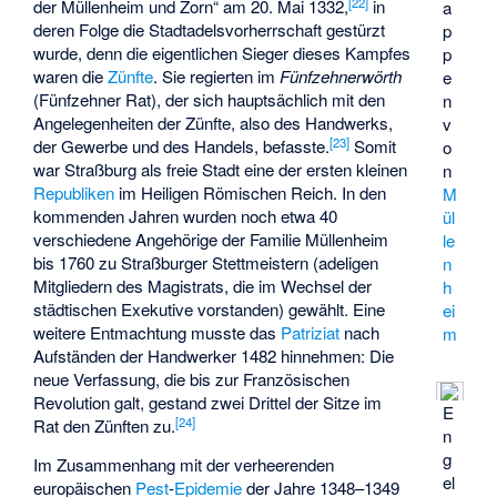
[
22
]
der Müllenheim und Zorn“ am 20. Mai 1332,
in
a
deren Folge die Stadtadelsvorherrschaft gestürzt
p
wurde, denn die eigentlichen Sieger dieses Kampfes
p
waren die
Zünfte
. Sie regierten im
Fünfzehnerwörth
e
(
Fünfzehner Rat
), der sich hauptsächlich mit den
n
Angelegenheiten der Zünfte, also des Handwerks,
v
[
23
]
der Gewerbe und des Handels, befasste.
Somit
o
war Straßburg als freie Stadt eine der ersten kleinen
n
Republiken
im Heiligen Römischen Reich. In den
M
kommenden Jahren wurden noch etwa 40
ül
verschiedene Angehörige der Familie Müllenheim
le
bis 1760 zu Straßburger
Stettmeistern
(adeligen
n
Mitgliedern des Magistrats, die im Wechsel der
h
städtischen Exekutive vorstanden) gewählt. Eine
ei
weitere Entmachtung musste das
Patriziat
nach
m
Aufständen der Handwerker 1482 hinnehmen: Die
neue Verfassung, die bis zur Französischen
Revolution galt, gestand zwei Drittel der Sitze im
E
[
24
]
Rat den Zünften zu.
n
g
Im Zusammenhang mit der verheerenden
el
europäischen
Pest
-
Epidemie
der Jahre 1348–1349