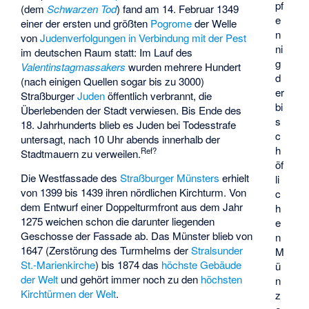
pf
(dem
Schwarzen Tod
) fand am 14. Februar 1349
e
einer der ersten und größten
Pogrome
der Welle
n
von
Judenverfolgungen in Verbindung mit der Pest
ni
im deutschen Raum statt: Im Lauf des
g
Valentinstagmassakers
wurden mehrere Hundert
d
(nach einigen Quellen sogar bis zu 3000)
er
Straßburger
Juden
öffentlich verbrannt, die
bi
Überlebenden der Stadt verwiesen. Bis Ende des
s
18. Jahrhunderts blieb es Juden bei Todesstrafe
c
untersagt, nach 10 Uhr abends innerhalb der
h
Ref?
Stadtmauern zu verweilen.
öf
Die Westfassade des
Straßburger Münsters
erhielt
li
von 1399 bis 1439 ihren nördlichen Kirchturm. Von
c
dem Entwurf einer Doppelturmfront aus dem Jahr
h
1275 weichen schon die darunter liegenden
e
Geschosse der Fassade ab. Das Münster blieb von
n
1647 (Zerstörung des Turmhelms der
Stralsunder
M
St.-Marienkirche
) bis 1874 das
höchste Gebäude
ü
der Welt
und gehört immer noch zu den
höchsten
n
Kirchtürmen der Welt
.
z