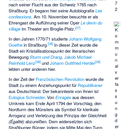
7
nach seiner Flucht aus der Schweiz 1765 nach
2
Straßburg. Er begann hier seine Autobiografie
Les
confessions
. Am 10. November besuchte er als
Ehrengast die Aufführung seiner Oper
Le devin du
[
37
]
village
im Theater am Broglie-Platz.
K
o
In den Jahren 1770/71 studierte
Johann Wolfgang
m
[
38
]
Goethe
in Straßburg.
In dieser Zeit wurde die
m
Stadt ein Kristallisationspunkt der literarischen
u
Bewegung
Sturm und Drang
.
Jakob Michael
n
[
38
]
[
39
]
Reinhold Lenz
und
Johann Gottfried Herder
al
lebten unter anderen hier.
v
er
In der Zeit der
Französischen Revolution
wurde die
fa
Stadt zu einem Anziehungspunkt für
Republikaner
s
aus Deutschland. Der bekannteste von ihnen ist
s
Eulogius Schneider
. Von
Enragés
aus dessen
u
Umkreis kam Ende April 1794 der Vorschlag, den
n
Nordturm des Münsters als Symbol für klerikale
g
Arroganz und Verletzung des Prinzips der Gleichheit
d
(Égalité)
abzureißen. Dem widersetzten sich
er
Straßburger Bürger, indem sie Mitte Mai den Turm