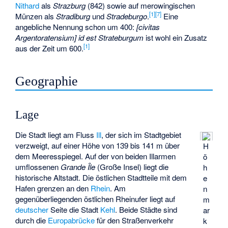
Nithard
als
Strazburg
(842) sowie auf merowingischen
[
1
]
[
7
]
Münzen als
Stradiburg
und
Stradeburgo
.
Eine
angebliche Nennung schon um 400:
[civitas
Argentoratensium] id est Strateburgum
ist wohl ein Zusatz
[
1
]
aus der Zeit um 600.
Geographie
Lage
Die Stadt liegt am Fluss
Ill
, der sich im Stadtgebiet
verzweigt, auf einer Höhe von 139 bis 141 m über
H
dem Meeresspiegel. Auf der von beiden Illarmen
ö
umflossenen
Grande Île
(Große Insel) liegt die
h
historische Altstadt. Die östlichen Stadtteile mit dem
e
Hafen grenzen an den
Rhein
. Am
n
gegenüberliegenden östlichen Rheinufer liegt auf
m
deutscher
Seite die Stadt
Kehl
. Beide Städte sind
ar
durch die
Europabrücke
für den Straßenverkehr
k