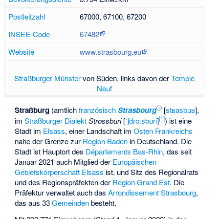
Postleitzahl
67000, 67100, 67200
INSEE-Code
67482
Website
www.strasbourg.eu
Straßburger Münster
von Süden, links davon der
Temple
Neuf
ⓘ
Straßburg
(amtlich
französisch
Strasbourg
[
stʁasbuʁ
],
[
1
]
im
Straßburger Dialekt
Strossburi
[
ˈʃdɾoːsburi
]
) ist eine
Stadt im
Elsass
, einer Landschaft im
Osten
Frankreichs
nahe der Grenze zur
Region Baden
in Deutschland. Die
Stadt ist Hauptort des
Départements Bas-Rhin
, das seit
Januar 2021 auch Mitglied der
Europäischen
Gebietskörperschaft Elsass
ist, und Sitz des Regionalrats
und des Regionspräfekten der
Region
Grand Est
. Die
Präfektur verwaltet auch das
Arrondissement Strasbourg
,
das aus 33
Gemeinden
besteht.