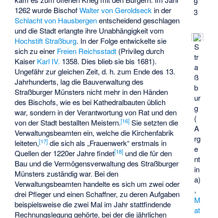
9
1262 wurde Bischof
Walter von Geroldseck
in der
3
Schlacht von Hausbergen
entscheidend geschlagen
und die Stadt erlangte ihre Unabhängigkeit vom
Hochstift Straßburg
. In der Folge entwickelte sie
S
sich zu einer
Freien Reichsstadt
(Privileg durch
tr
Kaiser
Karl IV.
1358. Dies blieb sie bis 1681).
a
Ungefähr zur gleichen Zeit, d. h. zum Ende des 13.
ß
Jahrhunderts, lag die Bauverwaltung des
b
Straßburger Münsters nicht mehr in den Händen
ur
des Bischofs, wie es bei Kathedralbauten üblich
g
war, sondern in der Verantwortung von Rat und den
(
[
16
]
von der Stadt bestallten Meistern.
Sie setzten die
A
Verwaltungsbeamten ein, welche die Kirchenfabrik
rg
[
17
]
leiteten,
die sich als „Frauenwerk“ erstmals in
e
[
18
]
Quellen der 1220er Jahre findet
und die für den
nt
Bau und die Vermögensverwaltung des Straßburger
in
Münsters zuständig war. Bei den
a)
Verwaltungsbeamten handelte es sich um zwei oder
,
drei Pfleger und einen Schaffner, zu deren Aufgaben
M
beispielsweise die zwei Mal im Jahr stattfindende
at
Rechnungslegung gehörte, bei der die jährlichen