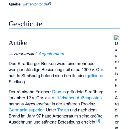
Quelle:
wetterkontor.de
Geschichte
Antike
D
a
→
Hauptartikel
:
Argentoratum
s
rö
Das Straßburger Becken weist eine mehr oder
m
weniger ständige Besiedlung seit circa 1300 v. Chr.
is
auf. In Straßburg befand sich bereits eine
gallische
c
Siedlung.
h
e
Der römische Feldherr
Drusus
gründete Straßburg
A
im Jahre 12 v. Chr. als
militärischen Außenposten
rg
namens
Argentoratum
in der späteren Provinz
e
Germania superior
. Unter
Trajan
und nach dem
nt
Brand im Jahr 97 hatte Argentoratum seine größte
[
8
]
or
Ausdehnung und stärkste Befestigung erreicht.
at