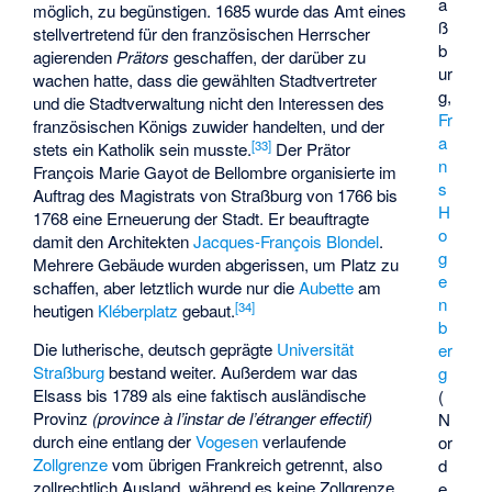
a
möglich, zu begünstigen. 1685 wurde das Amt eines
ß
stellvertretend für den französischen Herrscher
b
agierenden
Prätors
geschaffen, der darüber zu
ur
wachen hatte, dass die gewählten Stadtvertreter
g,
und die Stadtverwaltung nicht den Interessen des
Fr
französischen Königs zuwider handelten, und der
a
[
33
]
stets ein Katholik sein musste.
Der Prätor
n
François Marie Gayot de Bellombre organisierte im
s
Auftrag des Magistrats von Straßburg von 1766 bis
H
1768 eine Erneuerung der Stadt. Er beauftragte
o
damit den Architekten
Jacques-François Blondel
.
g
Mehrere Gebäude wurden abgerissen, um Platz zu
e
schaffen, aber letztlich wurde nur die
Aubette
am
n
[
34
]
heutigen
Kléberplatz
gebaut.
b
Die lutherische, deutsch geprägte
Universität
er
Straßburg
bestand weiter. Außerdem war das
g
Elsass bis 1789 als eine faktisch ausländische
(
Provinz
(province à l’instar de l’étranger effectif)
N
durch eine entlang der
Vogesen
verlaufende
or
Zollgrenze
vom übrigen Frankreich getrennt, also
d
zollrechtlich Ausland, während es keine Zollgrenze
e