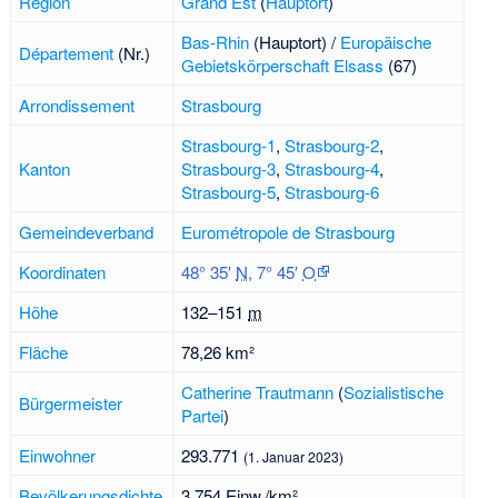
Region
Grand Est
(
Hauptort
)
Bas-Rhin
(Hauptort) /
Europäische
Département
(Nr.)
Gebietskörperschaft Elsass
(67)
Arrondissement
Strasbourg
Strasbourg-1
,
Strasbourg-2
,
Kanton
Strasbourg-3
,
Strasbourg-4
,
Strasbourg-5
,
Strasbourg-6
Gemeindeverband
Eurométropole de Strasbourg
Koordinaten
48° 35′
N
,
7° 45′
O
Höhe
132–
151
m
Fläche
78,26 km²
Catherine Trautmann
(
Sozialistische
Bürgermeister
Partei
)
Einwohner
293.771
(1. Januar 2023)
Bevölkerungsdichte
3.754 Einw./km²