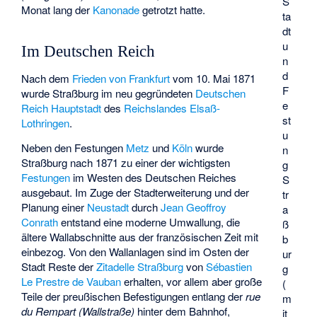
S
Monat lang der
Kanonade
getrotzt hatte.
ta
dt
u
Im Deutschen Reich
n
d
Nach dem
Frieden von Frankfurt
vom 10. Mai 1871
F
wurde Straßburg im neu gegründeten
Deutschen
e
Reich
Hauptstadt
des
Reichslandes Elsaß-
st
Lothringen
.
u
Neben den Festungen
Metz
und
Köln
wurde
n
Straßburg nach 1871 zu einer der wichtigsten
g
Festungen
im Westen des Deutschen Reiches
S
ausgebaut. Im Zuge der Stadterweiterung und der
tr
Planung einer
Neustadt
durch
Jean Geoffroy
a
Conrath
entstand eine moderne Umwallung, die
ß
ältere Wallabschnitte aus der französischen Zeit mit
b
einbezog. Von den Wallanlagen sind im Osten der
ur
Stadt Reste der
Zitadelle Straßburg
von
Sébastien
g
Le Prestre de Vauban
erhalten, vor allem aber große
(
Teile der preußischen Befestigungen entlang der
rue
m
du Rempart (Wallstraße)
hinter dem Bahnhof,
it