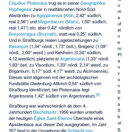
Claudius Ptolemäus
trug es in seiner
Geographike
u
Hyphegesis
zwar in realitätsnahen Nord-Süd-
m
Abständen zu
Agrippinensis
(
Köln
, 2,42° südlich,
a
real 2,36°) und
Mogontiacum
(
Mainz
, 1,50° südlich,
uf
real 1,41°) ein, aber 0,42° nördlich von
ei
Breucomagus (Brumath)
, statt real 0,25° südlich.
n
Und in Straßburgs realen Lagebeziehungen zu
e
Besançon
(1,34° nördl., 1,73° östl.), Bregenz (1,09°
m
nördl., 2,00° westl.) und Kehlheim (0,34° südlich,
Pl
4,12 westlich) platzierte er
Argentovaria
(1,33° nördl.
a
1,83° östl. zu Visontium, 1,33° nördl. 2,14° westl. zu
n
Brigantium, 0,17° südl. 4,17° westl. zu Alcimoennis).
v
Dieses wird allgemein mit der archäologischen
o
Fundstätte
Oedenburg Altkirch
0,54° südlich von
n
Straßburg identifiziert, bei Ptolemaios liegt
S
[
9
]
Argentovaria 1,42° südlich von Argentoratum.
tr
a
Straßburg war wahrscheinlich ab dem 4.
ß
Jahrhundert
Bischofssitz
: 1956 wurden unterhalb
b
der heutigen
Église Saint-Étienne
Überreste eines
ur
Apsidenbaus aus dieser Zeit ausgegraben. Im Jahr
g,
357 fand in der Umgebung die
Schlacht von