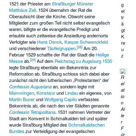
1521 der Priester am
Straßburger Münster
g
Matthäus Zell
. 1524 übernahm der Rat die
el
Oberaufsicht über die Kirche. Obwohl seine
tr
Mitglieder zum großen Teil nicht selbst evangelisch
ä
waren, billigte er die evangelische Predigt und
gt
erlaubte auch zeitweise die Ansiedlung andernorts
K
Verfolgter wie
Hans Denck
,
Kaspar Schwenckfeld
re
[
28
]
und verschiedener
Täufergruppen
.
Am 20.
u
Februar 1529 schaffte der Rat der Stadt die
Heilige
z
[
29
]
Messe
ab.
Auf dem
Reichstag zu Augsburg 1530
legte Straßburg ebenfalls ein Bekenntnis zur
Reformation ab. Straßburg schloss sich dabei aber
R
zunächst nicht den lutherischen „Protestanten“ der
el
Confessio Augustana
an, sondern legte mit
at
Memmingen
,
Konstanz
und
Lindau
ein eigenes, von
io
Martin Bucer
und
Wolfgang Capito
verfasstes
n
Bekenntnis ab, die nach den vier Städten genannte
Al
Confessio Tetrapolitana
. 1531 nahmen Vertreter der
le
Stadt am
Konvent in Schmalkalden
teil und später
r
wurde Straßburg Mitglied des
Schmalkaldischen
F
Bundes
zur Verteidigung der evangelischen
ür