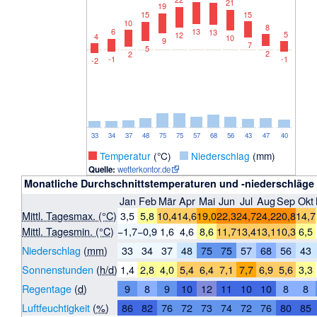
21
19
15
15
10
8
13
6
13
5
12
4
10
9
7
5
2
2
-1
-1
-2
33
34
37
48
75
75
57
68
56
43
47
40
_
Temperatur
(°C)
_
Niederschlag
(mm)
Quelle:
wetterkontor.de
Monatliche Durchschnittstemperaturen und -niederschläge 
Jan
Feb
Mär
Apr
Mai
Jun
Jul
Aug
Sep
Okt
Mittl. Tagesmax. (°C)
3,5
5,8
10,4
14,6
19,0
22,3
24,7
24,2
20,8
14,7
Mittl. Tagesmin. (°C)
−1,7
−0,9
1,6
4,6
8,6
11,7
13,4
13,1
10,3
6,5
Niederschlag
(
mm
)
33
34
37
48
75
75
57
68
56
43
Sonnenstunden
(
h/d
)
1,4
2,8
4,0
5,4
6,4
7,1
7,7
6,9
5,6
3,3
Regentage
(
d
)
9
8
9
10
12
11
10
10
8
8
Luftfeuchtigkeit
(
%
)
86
82
76
72
73
74
72
76
80
85