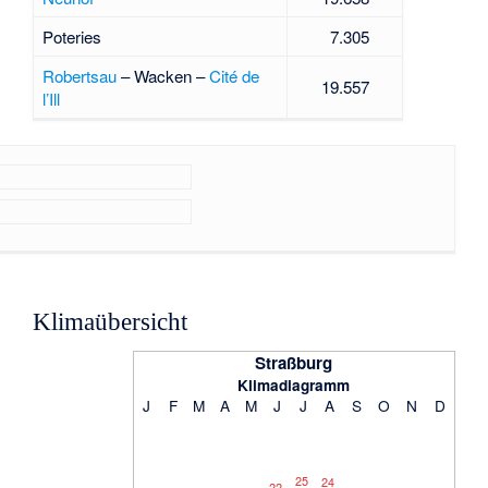
Poteries
7.305
Robertsau
– Wacken –
Cité de
19.557
l’Ill
Klimaübersicht
Straßburg
Klimadiagramm
J
F
M
A
M
J
J
A
S
O
N
D
25
24
22