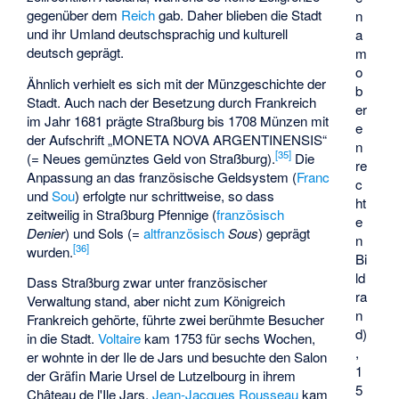
gegenüber dem
Reich
gab. Daher blieben die Stadt
n
und ihr Umland deutschsprachig und kulturell
a
deutsch geprägt.
m
o
Ähnlich verhielt es sich mit der Münzgeschichte der
b
Stadt. Auch nach der Besetzung durch Frankreich
er
im Jahr 1681 prägte Straßburg bis 1708 Münzen mit
e
der Aufschrift
„MONETA NOVA ARGENTINENSIS“
n
[
35
]
(= Neues gemünztes Geld von Straßburg).
Die
re
Anpassung an das französische Geldsystem (
Franc
c
und
Sou
) erfolgte nur schrittweise, so dass
ht
zeitweilig in Straßburg Pfennige (
französisch
e
Denier
) und Sols (=
altfranzösisch
Sous
) geprägt
n
[
36
]
wurden.
Bi
ld
Dass Straßburg zwar unter französischer
ra
Verwaltung stand, aber nicht zum Königreich
n
Frankreich gehörte, führte zwei berühmte Besucher
d)
in die Stadt.
Voltaire
kam 1753 für sechs Wochen,
,
er wohnte in der Ile de Jars und besuchte den Salon
1
der Gräfin Marie Ursel de Lutzelbourg in ihrem
5
Château de l'Ile Jars.
Jean-Jacques Rousseau
kam