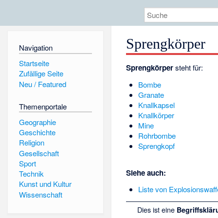
Sprengkörper
Navigation
Startseite
Sprengkörper
steht für:
Zufällige Seite
Neu / Featured
Bombe
Granate
Knallkapsel
Themenportale
Knallkörper
Geographie
Mine
Geschichte
Rohrbombe
Religion
Sprengkopf
Gesellschaft
Sport
Siehe auch:
Technik
Kunst und Kultur
Liste von Explosionswaff
Wissenschaft
Dies ist eine
Begriffsklär