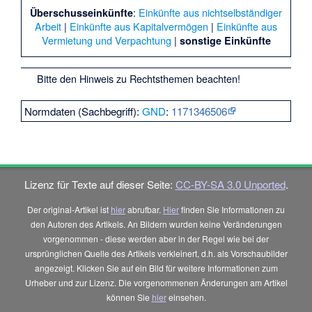
:
Einkünfte aus nichtselbständiger
Überschusseinkünfte
Arbeit
|
Einkünfte aus Kapitalvermögen
|
Einkünfte aus
Vermietung und Verpachtung
|
sonstige Einkünfte
Bitte den
Hinweis zu Rechtsthemen
beachten!
Normdaten (Sachbegriff):
GND
:
1171346506
Lizenz für Texte auf dieser Seite:
CC-BY-SA 3.0 Unported
.
Der original-Artikel ist
hier
abrufbar.
Hier
finden Sie Informationen zu
den Autoren des Artikels. An Bildern wurden keine Veränderungen
vorgenommen - diese werden aber in der Regel wie bei der
ursprünglichen Quelle des Artikels verkleinert, d.h. als Vorschaubilder
angezeigt. Klicken Sie auf ein Bild für weitere Informationen zum
Urheber und zur Lizenz. Die vorgenommenen Änderungen am Artikel
können Sie
hier
einsehen.