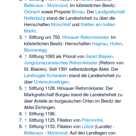
Bellevaux
-
Morimond
. Im klösterlichen Besitz:
Ostrach
sowie Propstei
Birnau
. Der
Landgrafschaft
Nellenburg
stand die Landeshoheit zu über die
Herrschaften
Münchhöf
und
Stetten am kalten
Markt
.
↑
Stiftung um 750.
Hirsauer Reformkloster
. Im
klösterlichen Besitz: Herrschaften
Hagnau
,
Hofen
,
Blumenegg
.
↑
Stiftung 1093 als Priorat von
Sankt Blasien
.
Jungcluniazensisches Reformkloster
(Reform von
St. Blasien). Seit 1391 selbstständige Abtei. Der
Landvogtei Schwaben
stand die Landeshoheit zu
über
Untersulmetingen
.
↑
Stiftung 1128. Hirsauer Reformkloster. Der
Markgrafschaft Burgau stand die Landeshoheit zu
über Anteile an burgauischen Orten im Besitz der
Abtei Elchingen.
↑
Stiftung 1186.
↑
Stiftung 1125. Filiation von
Prémontré
.
↑
Stiftung 1133. Filiation von
Lützel
(Lucelle) -
Bellevaux
-
Morimond
. Auf den Landtagen von