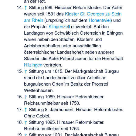
an der Rot.
↑
Stiftung 996. Hirsauer Reformkloster. Der Abtei
waren seit 1581 das
Kloster St. Georgen zu Stein
am Rhein
(ursprünglich auf dem
Hohentwiel
) und
die Propstei
Klingenzell
einverleibt. Auf den
Landtagen von Schwäbisch Österreich in Ehingen
waren neben den Städten, Klöstern und
Adelsherrschaften unter ausschließlich
österreichischer Landeshoheit neben anderen
Ständen die Abtei Petershausen für die Herrschaft
Hilzingen
vertreten.
↑
Stiftung um 1015. Der Markgrafschaft Burgau
stand die Landeshoheit zu über Anteile an
burgauischen Orten im Besitz der Propstei
Wettenhausen.
↑
Stiftung 1089. Hirsauer Reformkloster.
Reichsunmittelbar seit 1750.
↑
Stiftung 8. Jahrhundert. Hirsauer Reformkloster.
Ohne Gebiet.
↑
Stiftung 1095. Hirsauer Reformkloster.
Reichsunmittelbar seit 1764.
↑
Stiftung vor 1231. Der Markgrafschaft Burgau