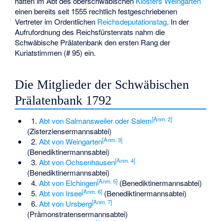
hatten im Abt des oberschwäbischen
Klosters Weingarten
einen bereits seit 1555 rechtlich festgeschriebenen
Vertreter im Ordentlichen
Reichsdeputationstag
. In der
Aufrufordnung des Reichsfürstenrats nahm die
Schwäbische Prälatenbank den ersten Rang der
Kuriatstimmen (# 95) ein.
Die Mitglieder der Schwäbischen
Prälatenbank 1792
[
Anm. 2
]
1.
Abt von Salmansweiler oder Salem
(Zisterziensermannsabtei)
[
Anm. 3
]
2.
Abt von Weingarten
(Benediktinermannsabtei)
[
Anm. 4
]
3.
Abt von Ochsenhausen
(Benediktinermannsabtei)
[
Anm. 5
]
4.
Abt von Elchingen
(Benediktinermannsabtei)
[
Anm. 6
]
5.
Abt von Irsee
(Benediktinermannsabtei)
[
Anm. 7
]
6.
Abt von Ursberg
(Prämonstratensermannsabtei)