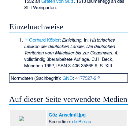
1532 an
Grafen von Sulz
, 1613 Blumenegg an das
Stift Weingarten.
Einzelnachweise
↑
Gerhard Köbler
:
Einleitung.
In:
Historisches
Lexikon der deutschen Länder. Die deutschen
Territorien vom Mittelalter bis zur Gegenwart.
4.,
vollständig überarbeitete Auflage. C.H. Beck,
München 1992,
ISBN 3-406-35865-9
, S. XIII.
Normdaten (Sachbegriff):
GND
:
4177527-2
Auf dieser Seite verwendete Medien
Göz AnselmII.jpg
See article:
de:Birnau
.