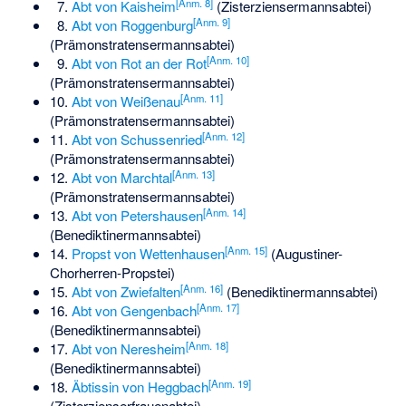
[
Anm. 8
]
7.
Abt von Kaisheim
(Zisterziensermannsabtei)
[
Anm. 9
]
8.
Abt von Roggenburg
(Prämonstratensermannsabtei)
[
Anm. 10
]
9.
Abt von Rot an der Rot
(Prämonstratensermannsabtei)
[
Anm. 11
]
10.
Abt von Weißenau
(Prämonstratensermannsabtei)
[
Anm. 12
]
11.
Abt von Schussenried
(Prämonstratensermannsabtei)
[
Anm. 13
]
12.
Abt von Marchtal
(Prämonstratensermannsabtei)
[
Anm. 14
]
13.
Abt von Petershausen
(Benediktinermannsabtei)
[
Anm. 15
]
14.
Propst von Wettenhausen
(Augustiner-
Chorherren-Propstei)
[
Anm. 16
]
15.
Abt von Zwiefalten
(Benediktinermannsabtei)
[
Anm. 17
]
16.
Abt von Gengenbach
(Benediktinermannsabtei)
[
Anm. 18
]
17.
Abt von Neresheim
(Benediktinermannsabtei)
[
Anm. 19
]
18.
Äbtissin von Heggbach
(Zisterzienserfrauenabtei)