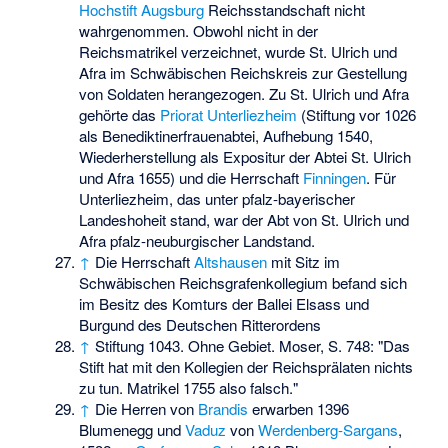
Hochstift Augsburg
Reichsstandschaft nicht
wahrgenommen. Obwohl nicht in der
Reichsmatrikel verzeichnet, wurde St. Ulrich und
Afra im Schwäbischen Reichskreis zur Gestellung
von Soldaten herangezogen. Zu St. Ulrich und Afra
gehörte das
Priorat Unterliezheim
(Stiftung vor 1026
als Benediktinerfrauenabtei, Aufhebung 1540,
Wiederherstellung als Expositur der Abtei St. Ulrich
und Afra 1655) und die Herrschaft
Finningen
. Für
Unterliezheim, das unter pfalz-bayerischer
Landeshoheit stand, war der Abt von St. Ulrich und
Afra pfalz-neuburgischer Landstand.
↑
Die Herrschaft
Altshausen
mit Sitz im
Schwäbischen Reichsgrafenkollegium befand sich
im Besitz des Komturs der Ballei Elsass und
Burgund des Deutschen Ritterordens
↑
Stiftung 1043. Ohne Gebiet. Moser, S. 748: "Das
Stift hat mit den Kollegien der Reichsprälaten nichts
zu tun. Matrikel 1755 also falsch."
↑
Die Herren von
Brandis
erwarben 1396
Blumenegg und
Vaduz
von
Werdenberg-Sargans
,