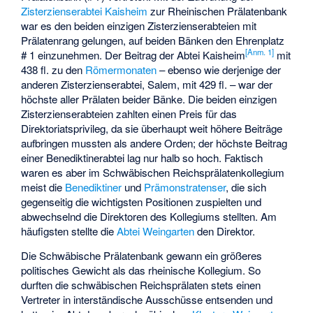
Zisterzienserabtei Kaisheim
zur Rheinischen Prälatenbank
war es den beiden einzigen Zisterzienserabteien mit
Prälatenrang gelungen, auf beiden Bänken den Ehrenplatz
[
Anm. 1
]
# 1 einzunehmen. Der Beitrag der Abtei Kaisheim
mit
438 fl. zu den
Römermonaten
– ebenso wie derjenige der
anderen Zisterzienserabtei, Salem, mit 429 fl. – war der
höchste aller Prälaten beider Bänke. Die beiden einzigen
Zisterzienserabteien zahlten einen Preis für das
Direktoriatsprivileg, da sie überhaupt weit höhere Beiträge
aufbringen mussten als andere Orden; der höchste Beitrag
einer Benediktinerabtei lag nur halb so hoch. Faktisch
waren es aber im Schwäbischen Reichsprälatenkollegium
meist die
Benediktiner
und
Prämonstratenser
, die sich
gegenseitig die wichtigsten Positionen zuspielten und
abwechselnd die Direktoren des Kollegiums stellten. Am
häufigsten stellte die
Abtei Weingarten
den Direktor.
Die Schwäbische Prälatenbank gewann ein größeres
politisches Gewicht als das rheinische Kollegium. So
durften die schwäbischen Reichsprälaten stets einen
Vertreter in interständische Ausschüsse entsenden und