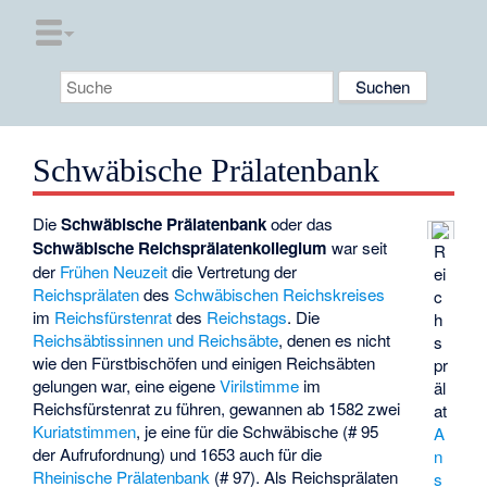
Schwäbische Prälatenbank
Die
Schwäbische Prälatenbank
oder das
Schwäbische Reichsprälatenkollegium
war seit
R
der
Frühen Neuzeit
die Vertretung der
ei
Reichsprälaten
des
Schwäbischen Reichskreises
c
im
Reichsfürstenrat
des
Reichstags
. Die
h
Reichsäbtissinnen und Reichsäbte
, denen es nicht
s
wie den Fürstbischöfen und einigen Reichsäbten
pr
gelungen war, eine eigene
Virilstimme
im
äl
Reichsfürstenrat zu führen, gewannen ab 1582 zwei
at
Kuriatstimmen
, je eine für die Schwäbische (# 95
A
der Aufrufordnung) und 1653 auch für die
n
Rheinische Prälatenbank
(# 97). Als Reichsprälaten
s