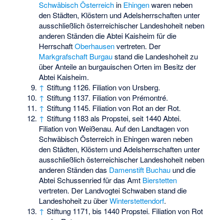
Schwäbisch Österreich
in
Ehingen
waren neben
den Städten, Klöstern und Adelsherrschaften unter
ausschließlich österreichischer Landeshoheit neben
anderen Ständen die Abtei Kaisheim für die
Herrschaft
Oberhausen
vertreten. Der
Markgrafschaft Burgau
stand die Landeshoheit zu
über Anteile an burgauischen Orten im Besitz der
Abtei Kaisheim.
↑
Stiftung 1126. Filiation von Ursberg.
↑
Stiftung 1137. Filiation von Prémontré.
↑
Stiftung 1145. Filiation von Rot an der Rot.
↑
Stiftung 1183 als Propstei, seit 1440 Abtei.
Filiation von Weißenau. Auf den Landtagen von
Schwäbisch Österreich in Ehingen waren neben
den Städten, Klöstern und Adelsherrschaften unter
ausschließlich österreichischer Landeshoheit neben
anderen Ständen das
Damenstift Buchau
und die
Abtei Schussenried für das Amt
Bierstetten
vertreten. Der Landvogtei Schwaben stand die
Landeshoheit zu über
Winterstettendorf
.
↑
Stiftung 1171, bis 1440 Propstei. Filiation von Rot