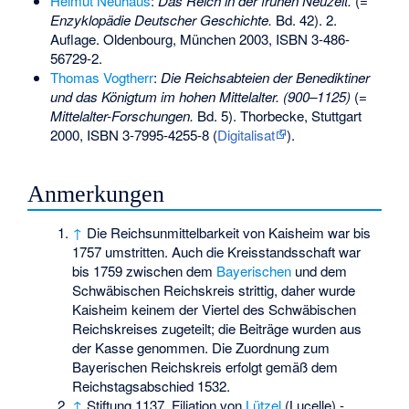
Helmut Neuhaus
:
Das Reich in der frühen Neuzeit.
(=
Enzyklopädie Deutscher Geschichte.
Bd. 42). 2.
Auflage. Oldenbourg, München 2003,
ISBN 3-486-
56729-2
.
Thomas Vogtherr
:
Die Reichsabteien der Benediktiner
und das Königtum im hohen Mittelalter. (900–1125)
(=
Mittelalter-Forschungen.
Bd. 5). Thorbecke, Stuttgart
2000,
ISBN 3-7995-4255-8
(
Digitalisat
).
Anmerkungen
↑
Die Reichsunmittelbarkeit von Kaisheim war bis
1757 umstritten. Auch die Kreisstandsschaft war
bis 1759 zwischen dem
Bayerischen
und dem
Schwäbischen Reichskreis strittig, daher wurde
Kaisheim keinem der Viertel des Schwäbischen
Reichskreises zugeteilt; die Beiträge wurden aus
der Kasse genommen. Die Zuordnung zum
Bayerischen Reichskreis erfolgt gemäß dem
Reichstagsabschied 1532.
↑
Stiftung 1137. Filiation von
Lützel
(Lucelle) -