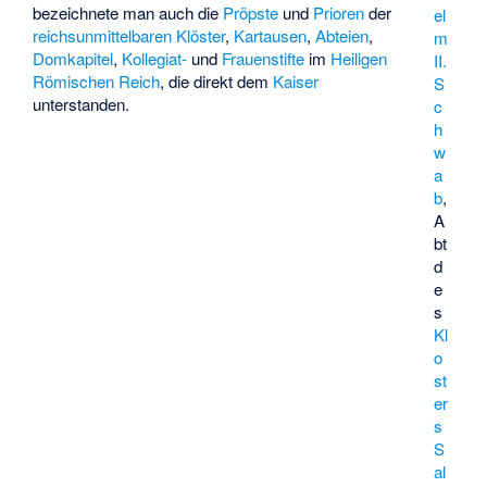
bezeichnete man auch die
Pröpste
und
Prioren
der
el
reichsunmittelbaren
Klöster
,
Kartausen
,
Abteien
,
m
Domkapitel
,
Kollegiat-
und
Frauenstifte
im
Heiligen
II.
Römischen Reich
, die direkt dem
Kaiser
S
unterstanden.
c
h
w
a
b
,
A
bt
d
e
s
Kl
o
st
er
s
S
al