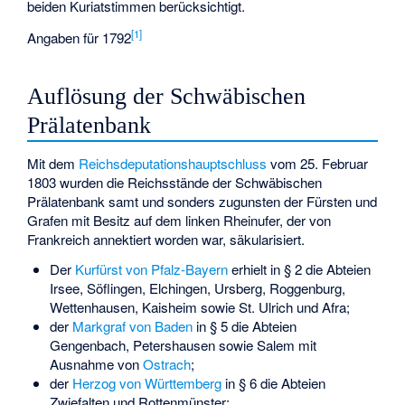
beiden Kuriatstimmen berücksichtigt.
[
1
]
Angaben für 1792
Auflösung der Schwäbischen
Prälatenbank
Mit dem
Reichsdeputationshauptschluss
vom 25. Februar
1803 wurden die Reichsstände der Schwäbischen
Prälatenbank samt und sonders zugunsten der Fürsten und
Grafen mit Besitz auf dem linken Rheinufer, der von
Frankreich annektiert worden war, säkularisiert.
Der
Kurfürst von Pfalz-Bayern
erhielt in § 2 die Abteien
Irsee, Söflingen, Elchingen, Ursberg, Roggenburg,
Wettenhausen, Kaisheim sowie St. Ulrich und Afra;
der
Markgraf von Baden
in § 5 die Abteien
Gengenbach, Petershausen sowie Salem mit
Ausnahme von
Ostrach
;
der
Herzog von Württemberg
in § 6 die Abteien
Zwiefalten und Rottenmünster;