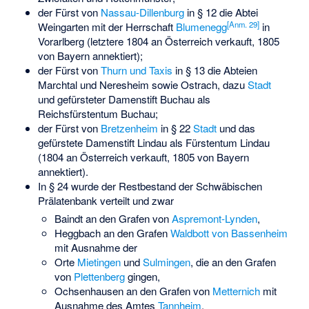
der Fürst von
Nassau-Dillenburg
in § 12 die Abtei
[
Anm. 29
]
Weingarten mit der Herrschaft
Blumenegg
in
Vorarlberg (letztere 1804 an Österreich verkauft, 1805
von Bayern annektiert);
der Fürst von
Thurn und Taxis
in § 13 die Abteien
Marchtal und Neresheim sowie Ostrach, dazu
Stadt
und gefürsteter Damenstift Buchau als
Reichsfürstentum Buchau
;
der Fürst von
Bretzenheim
in § 22
Stadt
und das
gefürstete Damenstift Lindau als Fürstentum Lindau
(1804 an Österreich verkauft, 1805 von Bayern
annektiert).
In § 24 wurde der Restbestand der Schwäbischen
Prälatenbank verteilt und zwar
Baindt an den Grafen von
Aspremont-Lynden
,
Heggbach an den Grafen
Waldbott von Bassenheim
mit Ausnahme der
Orte
Mietingen
und
Sulmingen
, die an den Grafen
von
Plettenberg
gingen,
Ochsenhausen an den Grafen von
Metternich
mit
Ausnahme des Amtes
Tannheim
,