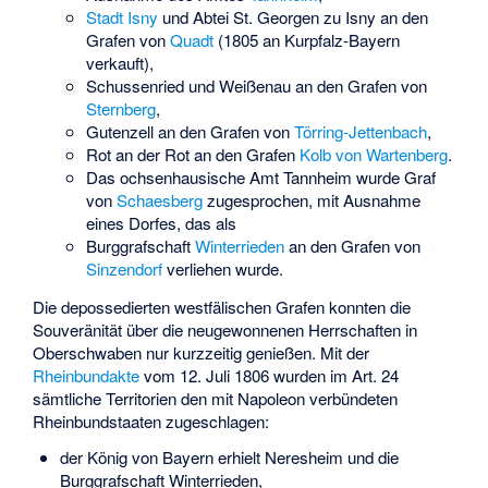
Stadt Isny
und Abtei St. Georgen zu Isny an den
Grafen von
Quadt
(1805 an Kurpfalz-Bayern
verkauft),
Schussenried und Weißenau an den Grafen von
Sternberg
,
Gutenzell an den Grafen von
Törring-Jettenbach
,
Rot an der Rot an den Grafen
Kolb von Wartenberg
.
Das ochsenhausische Amt Tannheim wurde Graf
von
Schaesberg
zugesprochen, mit Ausnahme
eines Dorfes, das als
Burggrafschaft
Winterrieden
an den Grafen von
Sinzendorf
verliehen wurde.
Die depossedierten westfälischen Grafen konnten die
Souveränität über die neugewonnenen Herrschaften in
Oberschwaben nur kurzzeitig genießen. Mit der
Rheinbundakte
vom 12. Juli 1806 wurden im Art. 24
sämtliche Territorien den mit Napoleon verbündeten
Rheinbundstaaten zugeschlagen:
der König von Bayern erhielt Neresheim und die
Burggrafschaft Winterrieden,