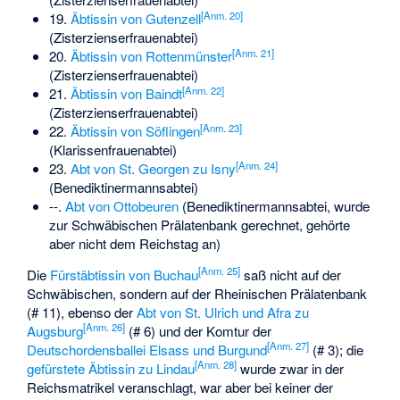
[
Anm. 20
]
19.
Äbtissin von Gutenzell
(Zisterzienserfrauenabtei)
[
Anm. 21
]
20.
Äbtissin von Rottenmünster
(Zisterzienserfrauenabtei)
[
Anm. 22
]
21.
Äbtissin von Baindt
(Zisterzienserfrauenabtei)
[
Anm. 23
]
22.
Äbtissin von Söflingen
(Klarissenfrauenabtei)
[
Anm. 24
]
23.
Abt von St. Georgen zu Isny
(Benediktinermannsabtei)
--.
Abt von Ottobeuren
(Benediktinermannsabtei, wurde
zur Schwäbischen Prälatenbank gerechnet, gehörte
aber nicht dem Reichstag an)
[
Anm. 25
]
Die
Fürstäbtissin von Buchau
saß nicht auf der
Schwäbischen, sondern auf der Rheinischen Prälatenbank
(# 11), ebenso der
Abt von St. Ulrich und Afra zu
[
Anm. 26
]
Augsburg
(# 6) und der Komtur der
[
Anm. 27
]
Deutschordensballei Elsass und Burgund
(# 3); die
[
Anm. 28
]
gefürstete Äbtissin zu Lindau
wurde zwar in der
Reichsmatrikel veranschlagt, war aber bei keiner der