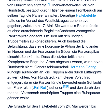
[
7
]
von Dünkirchen entfernt.
Unerwarteterweise ließ von
Rundstedt, bestätigt durch Hitler bei einem Frontbesuch am
selben Tag, die Panzer anhalten. Derartige
Haltebefehle
hatte es im Verlauf des Westfeldzuges schon zuvor
gegeben, zuletzt am 17. Mai. Sie waren als Pause für die
oft ohne ausreichende Begleitmaßnahmen vorangeeilte
Panzerspitze gedacht, um sich mit den übrigen
Truppenteilen zu konsolidieren. Auch bestand die
Befürchtung, dass eine koordinierte Aktion der Engländer
im Norden und der Franzosen im Süden die Panzerspitze
einschließen könnte. Dass die letzten britischen
Kampfpanzer längst bei Arras abgestellt waren, wusste von
Rundstedt nicht. Generalfeldmarschall
Hermann Göring
kündigte außerdem an, die Truppen allein durch Luftangriffe
zu vernichten. Von Rundstedt kam dieser Vorschlag
entgegen, da er die Panzer für die bevorstehende Schlacht
[
8
]
[
9
]
um Frankreich („
Fall Rot
“) schonen
und den durch den
raschen Vormarsch erschöpften Truppen eine Ruhepause
gönnen wollte.
Die Gründe für den Haltebefehl vom 24. Mai werden bis