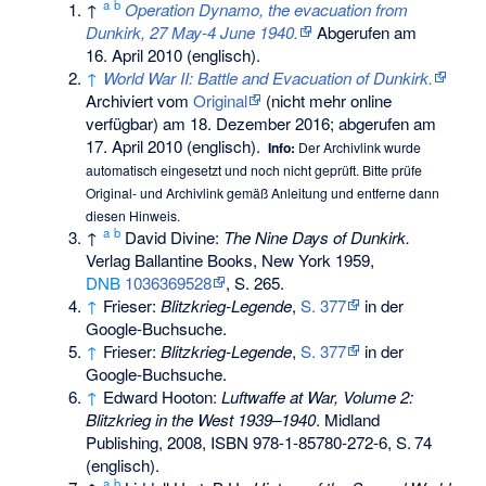
a
b
↑
Operation Dynamo, the evacuation from
Dunkirk, 27 May-4 June 1940.
Abgerufen am
16. April 2010
(englisch).
↑
World War II: Battle and Evacuation of Dunkirk.
Archiviert vom
Original
(nicht mehr online
verfügbar) am
18. Dezember 2016
;
abgerufen am
17. April 2010
(englisch).
Info:
Der Archivlink wurde
automatisch eingesetzt und noch nicht geprüft. Bitte prüfe
Original- und Archivlink gemäß
Anleitung
und entferne dann
diesen Hinweis.
a
b
↑
David Divine:
The Nine Days of Dunkirk.
Verlag Ballantine Books, New York 1959,
DNB
1036369528
, S. 265.
↑
Frieser:
Blitzkrieg-Legende
,
S. 377
in der
Google-Buchsuche.
↑
Frieser:
Blitzkrieg-Legende
,
S. 377
in der
Google-Buchsuche.
↑
Edward Hooton
:
Luftwaffe at War, Volume 2:
Blitzkrieg in the West 1939–1940
. Midland
Publishing, 2008,
ISBN 978-1-85780-272-6
,
S.
74
(englisch).
a
b