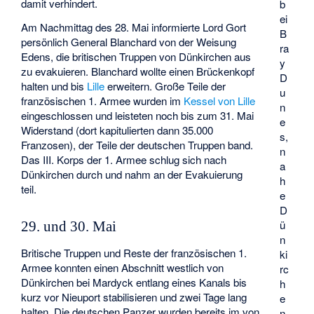
damit verhindert.
b
ei
Am Nachmittag des 28. Mai informierte Lord Gort
B
persönlich General Blanchard von der Weisung
ra
Edens, die britischen Truppen von Dünkirchen aus
y
zu evakuieren. Blanchard wollte einen Brückenkopf
D
halten und bis
Lille
erweitern. Große Teile der
u
französischen 1. Armee wurden im
Kessel von Lille
n
eingeschlossen und leisteten noch bis zum 31. Mai
e
Widerstand (dort kapitulierten dann 35.000
s,
Franzosen), der Teile der deutschen Truppen band.
n
Das III. Korps der 1. Armee schlug sich nach
a
Dünkirchen durch und nahm an der Evakuierung
h
teil.
e
D
ü
29. und 30. Mai
n
Britische Truppen und Reste der französischen 1.
ki
Armee konnten einen Abschnitt westlich von
rc
Dünkirchen bei
Mardyck
entlang eines Kanals bis
h
kurz vor Nieuport stabilisieren und zwei Tage lang
e
halten. Die deutschen Panzer wurden bereits im von
n