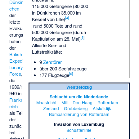
Dünkir
115.000 Gefangene (80.000
chen
in Dünkirchen 35.000 im
der
[
4
]
Kessel von Lille)
letzte
rund 5000 Tote und rund
Evakui
500.000 Gefangene (durch
erungs
[
5
]
Kapitulation am 28. Mai)
hafen
Alliierte See- und
der
Luftstreitkräfte:
British
Expedi
9
Zerstörer
tionary
über 200 Seefahrzeuge
Force
,
[
6
]
177 Flugzeuge
die
1939/1
Westfeldzug
940 in
Schlacht um die Niederlande
Frankr
Maastricht
–
Mill
–
Den Haag
–
Rotterdam
–
eich
Zeeland
–
Grebbeberg
–
Afsluitdijk
–
als Teil
Bombardierung von Rotterdam
der
Invasion von Luxemburg
zunäc
Schusterlinie
hst
defensi