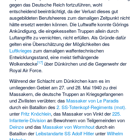
gegen das Deutsche Reich fortzuführen, wohl
entscheidend beeinträchtigt, da der Verlust dieses gut
ausgebildeten Berufsheeres zum damaligen Zeitpunkt nicht
hätte ersetzt werden können. Die Luftwaffe konnte Görings
Ankündigung, die eingekesselten Truppen allein durch
Luftangriffe zu vernichten, nicht erfüllen. Als Gründe dafür
gelten eine Überschätzung der Möglichkeiten des
Luftkrieges
zum damaligen waffentechnischen
Entwicklungsstand, eine meist tiefhängende
[
17
]
Wolkendecke
über Dünkirchen und die Gegenwehr der
Royal Air Force.
Während der Schlacht um Dünkirchen kam es im
umliegenden Gebiet am 27. und 28. Mai 1940 zu drei
Massakern, die deutsche Truppen an Kriegsgefangenen
und Zivilisten verübten: das
Massaker von Le Paradis
durch ein Bataillon des
2. SS-Totenkopf-Regiments (mot).
unter
Fritz Knöchlein
, das
Massaker von Vinkt
der
225.
Infanterie-Division
an Bewohnern von Teilgemeinden von
Deinze
und das
Massaker von Wormhout
durch ein
Bataillon der
Leibstandarte SS Adolf Hitler
unter
Wilhelm
Mohnke
.