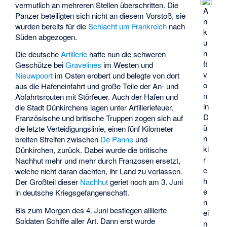
vermutlich an mehreren Stellen überschritten. Die
A
Panzer beteiligten sich nicht an diesem Vorstoß, sie
n
wurden bereits für die
Schlacht um Frankreich
nach
k
Süden abgezogen.
u
n
Die deutsche
Artillerie
hatte nun die schweren
ft
Geschütze bei
Gravelines
im Westen und
v
Nieuwpoort
im Osten erobert und belegte von dort
o
aus die Hafeneinfahrt und große Teile der An- und
n
Abfahrtsrouten mit Störfeuer. Auch der Hafen und
in
die Stadt Dünkirchens lagen unter Artilleriefeuer.
D
Französische und britische Truppen zogen sich auf
ü
die letzte Verteidigungslinie, einen fünf Kilometer
n
breiten Streifen zwischen
De Panne
und
ki
Dünkirchen, zurück. Dabei wurde die britische
r
Nachhut mehr und mehr durch Franzosen ersetzt,
c
welche nicht daran dachten, ihr Land zu verlassen.
h
Der Großteil dieser
Nachhut
geriet noch am 3. Juni
e
in deutsche Kriegsgefangenschaft.
n
Bis zum Morgen des 4. Juni bestiegen alliierte
ei
Soldaten Schiffe aller Art. Dann erst wurde
n