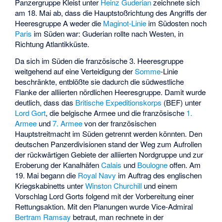
Panzergruppe Kleist unter
Heinz Guderian
zeichnete sich
am 18. Mai ab, dass die Hauptstoßrichtung des Angriffs der
Heeresgruppe A weder die
Maginot-Linie
im Südosten noch
Paris
im Süden war: Guderian rollte nach Westen, in
Richtung Atlantikküste.
Da sich im Süden die französische 3. Heeresgruppe
weitgehend auf eine Verteidigung der
Somme
-Linie
beschränkte, entblößte sie dadurch die südwestliche
Flanke der alliierten nördlichen Heeresgruppe. Damit wurde
deutlich, dass das
Britische Expeditionskorps
(BEF) unter
Lord Gort
, die belgische Armee und die französische
1.
Armee
und
7. Armee
von der französischen
Hauptstreitmacht im Süden getrennt werden könnten. Den
deutschen Panzerdivisionen stand der Weg zum Aufrollen
der rückwärtigen Gebiete der alliierten Nordgruppe und zur
Eroberung der Kanalhäfen
Calais
und
Boulogne
offen. Am
19. Mai begann die
Royal Navy
im Auftrag des englischen
Kriegskabinetts unter
Winston Churchill
und einem
Vorschlag Lord Gorts folgend mit der Vorbereitung einer
Rettungsaktion. Mit den Planungen wurde Vice-Admiral
Bertram Ramsay
betraut, man rechnete in der