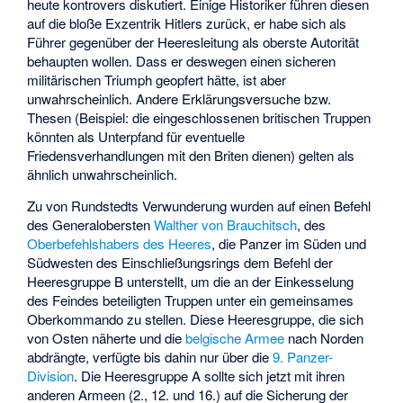
heute kontrovers diskutiert. Einige Historiker führen diesen
auf die bloße Exzentrik Hitlers zurück, er habe sich als
Führer gegenüber der Heeresleitung als oberste Autorität
behaupten wollen. Dass er deswegen einen sicheren
militärischen Triumph geopfert hätte, ist aber
unwahrscheinlich. Andere Erklärungsversuche bzw.
Thesen (Beispiel: die eingeschlossenen britischen Truppen
könnten als Unterpfand für eventuelle
Friedensverhandlungen mit den Briten dienen) gelten als
ähnlich unwahrscheinlich.
Zu von Rundstedts Verwunderung wurden auf einen Befehl
des Generalobersten
Walther von Brauchitsch
, des
Oberbefehlshabers des Heeres
, die Panzer im Süden und
Südwesten des Einschließungsrings dem Befehl der
Heeresgruppe B unterstellt, um die an der Einkesselung
des Feindes beteiligten Truppen unter ein gemeinsames
Oberkommando zu stellen. Diese Heeresgruppe, die sich
von Osten näherte und die
belgische Armee
nach Norden
abdrängte, verfügte bis dahin nur über die
9. Panzer-
Division
. Die Heeresgruppe A sollte sich jetzt mit ihren
anderen Armeen (2., 12. und 16.) auf die Sicherung der