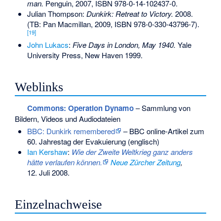
man.
Penguin, 2007,
ISBN 978-0-14-102437-0
.
Julian Thompson:
Dunkirk: Retreat to Victory.
2008.
(TB: Pan Macmillan, 2009,
ISBN 978-0-330-43796-7
).
[
19
]
John Lukacs
:
Five Days in London, May 1940.
Yale
University Press, New Haven 1999.
Weblinks
Commons
: Operation Dynamo
– Sammlung von
Bildern, Videos und Audiodateien
BBC: Dunkirk remembered
– BBC online-Artikel zum
60. Jahrestag der Evakuierung (englisch)
Ian Kershaw
:
Wie der Zweite Weltkrieg ganz anders
hätte verlaufen können.
Neue Zürcher Zeitung
,
12. Juli 2008.
Einzelnachweise