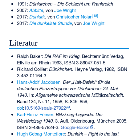
1991:
Dünkirchen – Die Schlacht um Frankreich
2007:
Abbitte
, von
Joe Wright
[
18
]
2017:
Dunkirk
, von
Christopher Nolan
2017:
Die dunkelste Stunde
, von
Joe Wright
Literatur
Ralph Baker:
Die RAF im Krieg.
Bechtermünz Verlag,
Eltville am Rhein 1993,
ISBN 3-86047-051-5
.
Richard Collier:
Dünkirchen.
Heyne Verlag, 1982,
ISBN
3-453-01164-3
.
Hans-Adolf Jacobsen
:
Der „Halt-Befehl“ für die
deutschen Panzertruppen vor Dünkirchen: 24. Mai
1940
. In:
Allgemeine schweizerische Militärzeitschrift
.
Band
124
,
Nr.
11
, 1958,
S.
845–859
,
doi
:
10.5169/seals-27922
.
Karl-Heinz Frieser
:
Blitzkrieg-Legende. Der
Westfeldzug 1940.
3. Aufl. Oldenbourg, München 2005,
ISBN 3-486-57824-3
.
Google-Books
.
Hugh Sebag-Montefiore
:
Dunkirk – Fight to the last