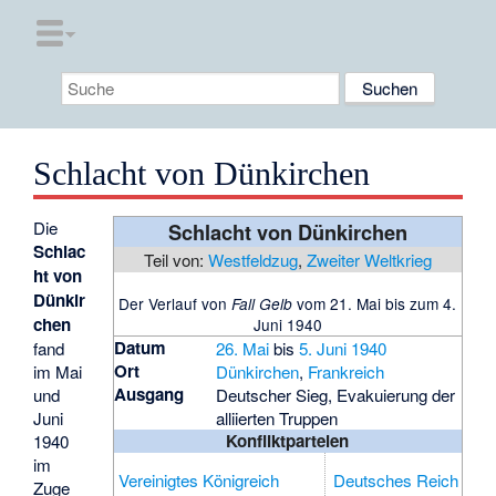
Schlacht von Dünkirchen
Die
Schlacht von Dünkirchen
Schlac
Teil von:
Westfeldzug
,
Zweiter Weltkrieg
ht von
Dünkir
Der Verlauf von
vom 21. Mai bis zum 4.
Fall Gelb
chen
Juni 1940
Datum
fand
26. Mai
bis
5. Juni
1940
Ort
im Mai
Dünkirchen
,
Frankreich
Ausgang
und
Deutscher Sieg, Evakuierung der
Juni
alliierten Truppen
Konfliktparteien
1940
im
Vereinigtes Königreich
Deutsches Reich
Zuge