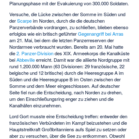
Planungsphase mit der Evakuierung von 300.000 Soldaten.
Versuche, die Lücke zwischen der Somme im Süden und
der
Scarpe
im Norden, durch die die deutschen
Panzerverbände vordrangen, zu schließen, blieben ebenso
erfolglos wie ein britisch geführter
Gegenangriff bei Arras
am 21. Mai, bei dem die letzten Panzerreserven der
Nordarmee verbraucht wurden. Bereits am 20. Mai hatte
die
2. Panzer-Division
des XIX. Armeekorps die Kanalküste
bei
Abbeville
erreicht. Damit war die alliierte Nordgruppe mit
rund 1.200.000 Mann (63 Divisionen: 29 französische, 22
belgische und 12 britische) durch die Heeresgruppe A im
Süden und die Heeresgruppe B im Osten zwischen der
Somme und dem Meer eingeschlossen. Auf deutscher
Seite fiel nun die Entscheidung, nach Norden zu drehen,
um den Einschließungsring enger zu ziehen und die
Kanalhäfen einzunehmen.
Lord Gort musste eine Entscheidung treffen: entweder den
französischen Verbündeten im Kampf beizustehen und die
Hauptstreitkraft Großbritanniens aufs Spiel zu setzen oder
aber zu versuchen, über die See zu entkommen. Obwohl