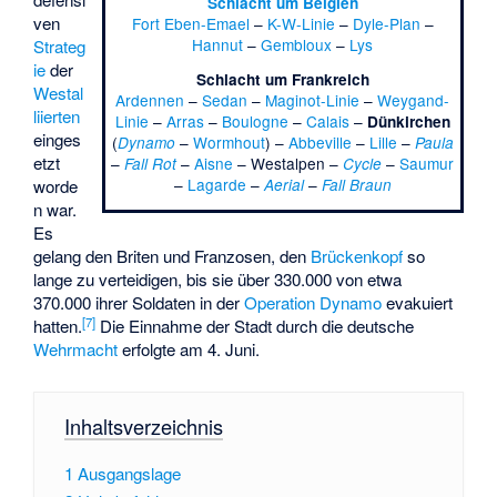
Schlacht um Belgien
ven
Fort Eben-Emael
–
K-W-Linie
–
Dyle-Plan
–
Hannut
–
Gembloux
–
Lys
Strateg
ie
der
Schlacht um Frankreich
Westal
Ardennen
–
Sedan
–
Maginot-Linie
–
Weygand-
liierten
Linie
–
Arras
–
Boulogne
–
Calais
–
Dünkirchen
einges
(
–
Wormhout
) –
Abbeville
–
Lille
–
Dynamo
Paula
etzt
–
–
Aisne
–
Westalpen
–
–
Saumur
Fall Rot
Cycle
–
Lagarde
–
–
Aerial
Fall Braun
worde
n war.
Es
gelang den Briten und Franzosen, den
Brückenkopf
so
lange zu verteidigen, bis sie über 330.000 von etwa
370.000 ihrer Soldaten in der
Operation Dynamo
evakuiert
[
7
]
hatten.
Die Einnahme der Stadt durch die deutsche
Wehrmacht
erfolgte am 4. Juni.
Inhaltsverzeichnis
1
Ausgangslage