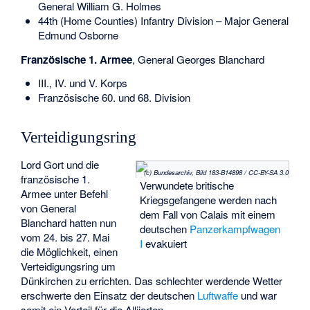
General
William G. Holmes
44th (Home Counties) Infantry Division – Major General
Edmund Osborne
Französische 1. Armee
, General
Georges Blanchard
III., IV. und V. Korps
Französische 60. und 68. Division
Verteidigungsring
Lord Gort und die
(c) Bundesarchiv, Bild 183-B14898 / CC-BY-SA 3.0
französische 1.
Verwundete britische
Armee unter Befehl
Kriegsgefangene werden nach
von General
dem Fall von Calais mit einem
Blanchard hatten nun
deutschen
Panzerkampfwagen
vom 24. bis 27. Mai
I
evakuiert
die Möglichkeit, einen
Verteidigungsring um
Dünkirchen zu errichten. Das schlechter werdende Wetter
erschwerte den Einsatz der deutschen
Luftwaffe
und war
somit ein Vorteil für die Alliierten.