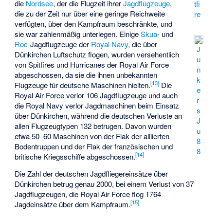
die
Nordsee
, der die Flugzeit ihrer
Jagdflugzeuge
,
tfi
die zu der Zeit nur über eine geringe Reichweite
re
verfügten, über den Kampfraum beschränkte, und
sie war zahlenmäßig unterlegen. Einige
Skua
- und
Roc
-Jagdflugzeuge der
Royal Navy
, die über
J
Dünkirchen Luftschutz flogen, wurden versehentlich
u
von Spitfires und Hurricanes der Royal Air Force
n
abgeschossen, da sie die ihnen unbekannten
k
[
13
]
Flugzeuge für deutsche Maschinen hielten.
Die
e
Royal Air Force verlor 106 Jagdflugzeuge und auch
r
die Royal Navy verlor Jagdmaschinen beim Einsatz
s
über Dünkirchen, während die deutschen Verluste an
J
allen Flugzeugtypen 132 betrugen. Davon wurden
u
etwa 50–60 Maschinen von der Flak der alliierten
8
Bodentruppen und der Flak der französischen und
8
[
14
]
britische Kriegsschiffe abgeschossen.
Die Zahl der deutschen Jagdfliegereinsätze über
Dünkirchen betrug genau 2000, bei einem Verlust von 37
Jagdflugzeugen, die Royal Air Force flog 1764
[
15
]
Jagdeinsätze über dem Kampfraum.