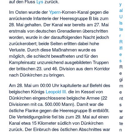
auf den Fluss
Lys
zurück.
y
al
Im Osten wurde der
Ypern
-Komen-Kanal gegen die
U
anrückende Infanterie der Heeresgruppe B bis zum
ls
28. Mai gehalten. Der Kanal war bereits am 27. Mai
te
erstmals von deutschen Grenadieren überschritten
r
worden, wurde in der darauffolgenden Nacht jedoch
R
zurückerobert; beide Seiten erlitten dabei hohe
ifl
Verluste. Durch diese Maßnahmen wurde es
e
möglich, die schlecht bewaffneten und für den
s
Kampfeinsatz unzureichend ausgebildeten Truppen
R
der britischen 23. und 46. Division aus dem Korridor
e
nach Dünkirchen zu bringen.
gi
Am 28. Mai um 00:00 Uhr kapitulierte auf Befehl des
m
belgischen Königs
Leopold III.
die im Kessel von
e
Dünkirchen eingeschlossene belgische Armee (22
nt
Divisionen mit ca. 500.000 Mann). Damit war die
s
östliche Flanke gegen die Heeresgruppe B entblößt.
w
Die Verteidigungslinie fiel bis zum 29. Mai auf einen
ar
Kanal etwa 15 Kilometer südlich von Dünkirchen
te
zurück. Der Einbruch des östlichen Abschnittes war
n