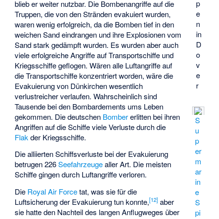
p
blieb er weiter nutzbar. Die Bombenangriffe auf die
e
Truppen, die von den Stränden evakuiert wurden,
n
waren wenig erfolgreich, da die Bomben tief in den
in
weichen Sand eindrangen und ihre Explosionen vom
D
Sand stark gedämpft wurden. Es wurden aber auch
o
viele erfolgreiche Angriffe auf Transportschiffe und
v
Kriegsschiffe geflogen. Wären alle Luftangriffe auf
e
die Transportschiffe konzentriert worden, wäre die
r
Evakuierung von Dünkirchen wesentlich
verlustreicher verlaufen. Wahrscheinlich sind
Tausende bei den Bombardements ums Leben
gekommen. Die deutschen
Bomber
erlitten bei ihren
S
Angriffen auf die Schiffe viele Verluste durch die
u
Flak
der Kriegsschiffe.
p
er
Die alliierten Schiffsverluste bei der Evakuierung
m
betrugen 226
Seefahrzeuge
aller Art. Die meisten
ar
Schiffe gingen durch Luftangriffe verloren.
in
Die
Royal Air Force
tat, was sie für die
e
[
12
]
Luftsicherung der Evakuierung tun konnte,
aber
S
sie hatte den Nachteil des langen Anflugweges über
pi