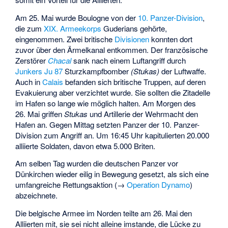
Am 25. Mai wurde Boulogne von der
10. Panzer-Division
,
die zum
XIX. Armeekorps
Guderians gehörte,
eingenommen. Zwei britische
Divisionen
konnten dort
zuvor über den Ärmelkanal entkommen. Der französische
Zerstörer
Chacal
sank nach einem Luftangriff durch
Junkers Ju 87
Sturzkampfbomber
(Stukas)
der Luftwaffe.
Auch in
Calais
befanden sich britische Truppen, auf deren
Evakuierung aber verzichtet wurde. Sie sollten die Zitadelle
im Hafen so lange wie möglich halten. Am Morgen des
26. Mai griffen
Stukas
und Artillerie der Wehrmacht den
Hafen an. Gegen Mittag setzten Panzer der 10. Panzer-
Division zum Angriff an. Um 16:45 Uhr kapitulierten 20.000
alliierte Soldaten, davon etwa 5.000 Briten.
Am selben Tag wurden die deutschen Panzer vor
Dünkirchen wieder eilig in Bewegung gesetzt, als sich eine
umfangreiche Rettungsaktion (→
Operation Dynamo
)
abzeichnete.
Die
belgische Armee
im Norden teilte am 26. Mai den
Alliierten mit, sie sei nicht alleine imstande, die Lücke zu