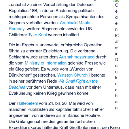
zunächst zu einer Verschärfung der
Defence
G
Regulation 18B
, in deren Ausführung politisch
e
rechtsgerichtete Personen als Sympathisanten des
d
Gegners verhaftet wurden.
Archibald Maule
e
Ramsay
, weitere Abgeordnete sowie der US-
n
Chiffrierer
Tyler Kent
wurden inhaftiert.
kt
af
Die im Ergebnis unerwartet erfolgreiche Operation
el
führte zu enormer Erleichterung. Die verlorene
in
Schlacht wurde unter dem
Ausnahmezustand
durch
D
die vom
Ministry of Information
gelenkte Presse wie
ü
ein Sieg gefeiert. Es wurde vom „Wunder von
n
Dünkirchen“ gesprochen.
Winston Churchill
betonte
ki
in seiner berühmten Rede
We Shall Fight on the
r
Beaches
vor dem Unterhaus, dass man mit einer
c
Evakuierung keinen Krieg gewinnen könne.
h
e
Der
Haltebefehl
vom 24. bis 26. Mai wird von
n
manchen Publizisten als kapitaler taktischer Fehler
angesehen, von anderen als militärische Routine.
Die Gefangennahme des gesamten britischen
Expeditionskorps hätte die Kraft Großbritanniens, den Krieg