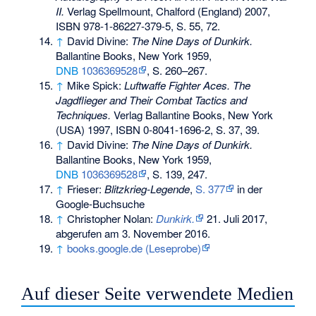
II.
Verlag Spellmount, Chalford (England) 2007,
ISBN 978-1-86227-379-5
, S. 55, 72.
↑
David Divine:
The Nine Days of Dunkirk.
Ballantine Books, New York 1959,
DNB
1036369528
, S. 260–267.
↑
Mike Spick:
Luftwaffe Fighter Aces. The
Jagdflieger and Their Combat Tactics and
Techniques.
Verlag Ballantine Books, New York
(USA) 1997,
ISBN 0-8041-1696-2
, S. 37, 39.
↑
David Divine:
The Nine Days of Dunkirk.
Ballantine Books, New York 1959,
DNB
1036369528
, S. 139, 247.
↑
Frieser:
Blitzkrieg-Legende
,
S. 377
in der
Google-Buchsuche
↑
Christopher Nolan:
Dunkirk.
21. Juli 2017,
abgerufen am 3. November 2016
.
↑
books.google.de (Leseprobe)
Auf dieser Seite verwendete Medien