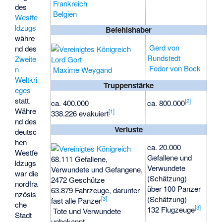
Frankreich
des
Belgien
Westfe
ldzugs
Befehlshaber
währe
Gerd von
nd des
Rundstedt
Zweite
Lord Gort
Fedor von Bock
n
Maxime Weygand
Weltkri
Truppenstärke
eges
statt.
[
2
]
ca. 400.000
ca. 800.000
Währe
[
1
]
338.226 evakuiert
nd des
Verluste
deutsc
hen
ca. 20.000
Westfe
Gefallene und
68.111 Gefallene,
ldzugs
Verwundete
Verwundete und Gefangene,
war die
(Schätzung)
2472 Geschütze
nordfra
über 100 Panzer
63.879 Fahrzeuge, darunter
nzösis
(Schätzung)
[
3
]
fast alle Panzer
che
[
3
]
132 Flugzeuge
Tote und Verwundete
Stadt
unbekannt,