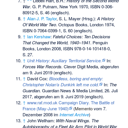
↑
Liddell Hart
, B.H.:
History of the Second World
War
. G. P. Putnam, New York 1970,
ISBN 0-306-
80912-5
,
S.
46
(englisch).
↑
Alan J. P. Taylor
, S. L. Mayer (Hrsg.):
A History
Of World War Two
. Octopus Books, London 1974,
ISBN 0-7064-0399-1
,
S.
60
(englisch).
↑
Ian Kershaw
:
Fateful Choices: Ten Decisions
That Changed the World, 1940–1941
. Penguin
Books, London 2008,
ISBN 978-0-14-101418-0
,
S.
27
.
↑
Unit History: Auxiliary Territorial Service.
In:
Forces War Records.
Clever Digit Media,
abgerufen
am 9. Juni 2019
(englisch).
↑
David Cox:
Bloodless, boring and empty:
Christopher Nolan’s Dunkirk left me cold.
In:
The
Guardian.
Guardian News & Media Limited, 26. Juli
2017,
abgerufen am 9. Juni 2019
(englisch).
↑
www.raf.mod.uk Campaign Diary. The Battle of
France (May-June 1940)
(
Memento
vom 7.
Dezember 2008 im
Internet Archive
)
↑
John Wellham:
With Naval Wings. The
Autobiography of a Fleet Air Arm Pilot in World War