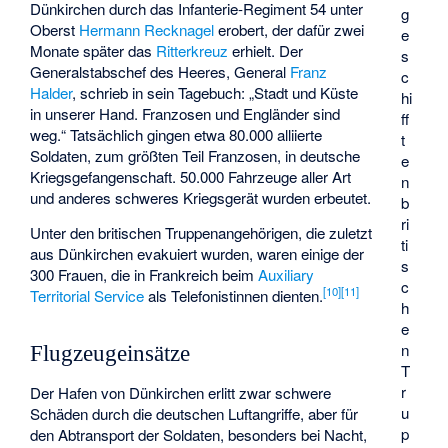
Dünkirchen durch das Infanterie-Regiment 54 unter
g
Oberst
Hermann Recknagel
erobert, der dafür zwei
e
Monate später das
Ritterkreuz
erhielt. Der
s
Generalstabschef des Heeres, General
Franz
c
Halder
, schrieb in sein Tagebuch: „Stadt und Küste
hi
in unserer Hand. Franzosen und Engländer sind
ff
weg.“ Tatsächlich gingen etwa 80.000 alliierte
t
Soldaten, zum größten Teil Franzosen, in deutsche
e
Kriegsgefangenschaft. 50.000 Fahrzeuge aller Art
n
und anderes schweres Kriegsgerät wurden erbeutet.
b
ri
Unter den britischen Truppenangehörigen, die zuletzt
ti
aus Dünkirchen evakuiert wurden, waren einige der
s
300 Frauen, die in Frankreich beim
Auxiliary
c
[
10
]
[
11
]
Territorial Service
als Telefonistinnen dienten.
h
e
n
Flugzeugeinsätze
T
r
Der Hafen von Dünkirchen erlitt zwar schwere
u
Schäden durch die deutschen Luftangriffe, aber für
p
den Abtransport der Soldaten, besonders bei Nacht,