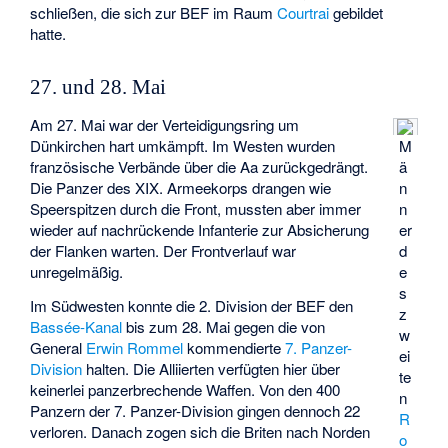
schließen, die sich zur BEF im Raum
Courtrai
gebildet
hatte.
27. und 28. Mai
Am 27. Mai war der Verteidigungsring um
Dünkirchen hart umkämpft. Im Westen wurden
M
französische Verbände über die Aa zurückgedrängt.
ä
Die Panzer des XIX. Armeekorps drangen wie
n
Speerspitzen durch die Front, mussten aber immer
n
wieder auf nachrückende Infanterie zur Absicherung
er
der Flanken warten. Der Frontverlauf war
d
unregelmäßig.
e
s
Im Südwesten konnte die 2. Division der BEF den
z
Bassée-Kanal
bis zum 28. Mai gegen die von
w
General
Erwin Rommel
kommendierte
7. Panzer-
ei
Division
halten. Die Alliierten verfügten hier über
te
keinerlei panzerbrechende Waffen. Von den 400
n
Panzern der 7. Panzer-Division gingen dennoch 22
R
verloren. Danach zogen sich die Briten nach Norden
o