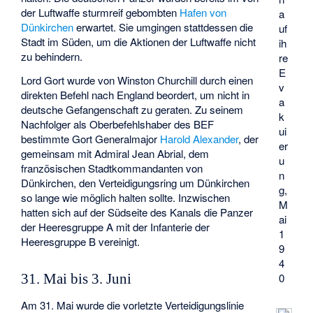
der Luftwaffe sturmreif gebombten
Hafen von
a
Dünkirchen
erwartet. Sie umgingen stattdessen die
uf
Stadt im Süden, um die Aktionen der Luftwaffe nicht
ih
zu behindern.
re
E
Lord Gort wurde von Winston Churchill durch einen
v
direkten Befehl nach England beordert, um nicht in
a
deutsche Gefangenschaft zu geraten. Zu seinem
k
Nachfolger als Oberbefehlshaber des BEF
ui
bestimmte Gort Generalmajor
Harold Alexander
, der
er
gemeinsam mit Admiral Jean Abrial, dem
u
französischen Stadtkommandanten von
n
Dünkirchen, den Verteidigungsring um Dünkirchen
g,
so lange wie möglich halten sollte. Inzwischen
M
hatten sich auf der Südseite des Kanals die Panzer
ai
der Heeresgruppe A mit der Infanterie der
1
Heeresgruppe B vereinigt.
9
4
0
31. Mai bis 3. Juni
Am 31. Mai wurde die vorletzte Verteidigungslinie