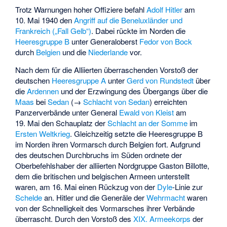
Trotz Warnungen hoher Offiziere befahl
Adolf Hitler
am
10. Mai 1940 den
Angriff auf die Beneluxländer und
Frankreich („Fall Gelb“)
. Dabei rückte im Norden die
Heeresgruppe B
unter Generaloberst
Fedor von Bock
durch
Belgien
und die
Niederlande
vor.
Nach dem für die Alliierten überraschenden Vorstoß der
deutschen
Heeresgruppe A
unter
Gerd von Rundstedt
über
die
Ardennen
und der Erzwingung des Übergangs über die
Maas
bei
Sedan
(→
Schlacht von Sedan
) erreichten
Panzerverbände unter General
Ewald von Kleist
am
19. Mai den Schauplatz der
Schlacht an der Somme
im
Ersten Weltkrieg
. Gleichzeitig setzte die Heeresgruppe B
im Norden ihren Vormarsch durch Belgien fort. Aufgrund
des deutschen Durchbruchs im Süden ordnete der
Oberbefehlshaber der alliierten Nordgruppe
Gaston Billotte
,
dem die britischen und belgischen Armeen unterstellt
waren, am 16. Mai einen Rückzug von der
Dyle
-Linie zur
Schelde
an. Hitler und die Generäle der
Wehrmacht
waren
von der Schnelligkeit des Vormarsches ihrer Verbände
überrascht. Durch den Vorstoß des
XIX. Armeekorps
der