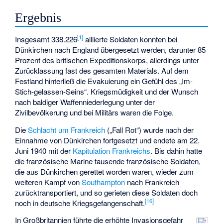
Ergebnis
[
1
]
Insgesamt 338.226
alliierte Soldaten konnten bei
Dünkirchen nach England übergesetzt werden, darunter 85
Prozent des britischen Expeditionskorps, allerdings unter
Zurücklassung fast des gesamten Materials. Auf dem
Festland hinterließ die Evakuierung ein Gefühl des „Im-
Stich-gelassen-Seins“.
Kriegsmüdigkeit
und der Wunsch
nach baldiger Waffenniederlegung unter der
Zivilbevölkerung und bei Militärs waren die Folge.
Die
Schlacht um Frankreich
(„Fall Rot“) wurde nach der
Einnahme von Dünkirchen fortgesetzt und endete am 22.
Juni 1940 mit der
Kapitulation Frankreichs
. Bis dahin hatte
die französische Marine tausende französische Soldaten,
die aus Dünkirchen gerettet worden waren, wieder zum
weiteren Kampf von
Southampton
nach Frankreich
zurücktransportiert, und so gerieten diese Soldaten doch
[
16
]
noch in deutsche Kriegsgefangenschaft.
In Großbritannien führte die erhöhte Invasionsgefahr