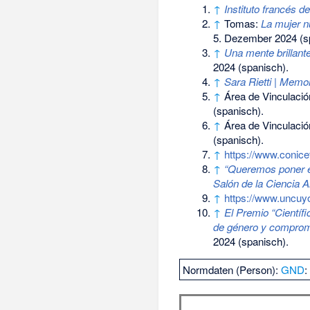
↑
Instituto francés d
↑
Tomas:
La mujer nu
5. Dezember 2024
(s
↑
Una mente brillante
2024
(spanisch).
↑
Sara Rietti | Memor
↑
Área de Vinculaci
(spanisch).
↑
Área de Vinculaci
(spanisch).
↑
https://www.conicet
↑
“Queremos poner en 
Salón de la Ciencia A
↑
https://www.uncuyo.
↑
El Premio “Científ
de género y compromi
2024
(spanisch).
Normdaten (Person):
GND