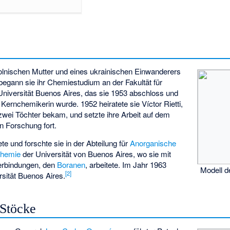
 polnischen Mutter und eines ukrainischen Einwanderers
 begann sie ihr Chemiestudium an der Fakultät für
niversität Buenos Aires, das sie 1953 abschloss und
e Kernchemikerin wurde. 1952 heiratete sie
Víctor Rietti
,
zwei Töchter bekam, und setzte ihre Arbeit auf dem
n Forschung fort.
te und forschte sie in der Abteilung für
Anorganische
Chemie
der Universität von Buenos Aires, wo sie mit
erbindungen, den
Boranen
, arbeitete. Im Jahr 1963
Modell d
[
2
]
rsität Buenos Aires.
 Stöcke