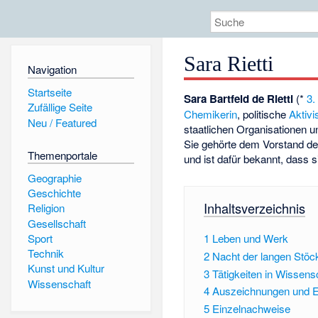
Sara Rietti
Navigation
Startseite
Sara Bartfeld de Rietti
(*
3.
Zufällige Seite
Chemikerin
, politische
Aktivi
Neu / Featured
staatlichen Organisationen u
Sie gehörte dem Vorstand de
Themenportale
und ist dafür bekannt, dass s
Geographie
Geschichte
Inhaltsverzeichnis
Religion
Gesellschaft
Sport
1
Leben und Werk
Technik
2
Nacht der langen Stöc
Kunst und Kultur
3
Tätigkeiten in Wissen
Wissenschaft
4
Auszeichnungen und E
5
Einzelnachweise