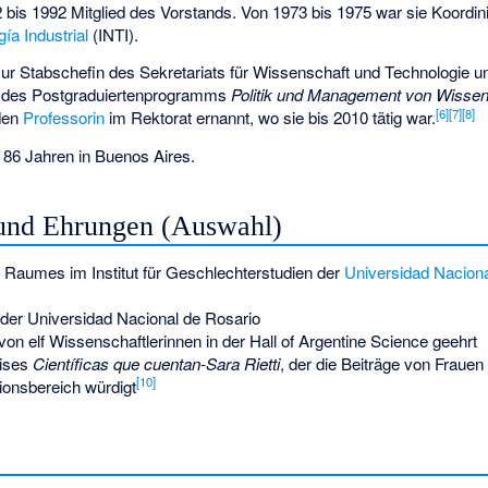
is 1992 Mitglied des Vorstands. Von 1973 bis 1975 war sie Koordini
ía Industrial
(INTI).
ur Stabschefin des Sekretariats für Wissenschaft und Technologie u
n des Postgraduiertenprogramms
Politik und Management von Wissen
[
6
]
[
7
]
[
8
]
den
Professorin
im Rektorat ernannt, wo sie bis 2010 tätig war.
n 86 Jahren in Buenos Aires.
und Ehrungen (Auswahl)
aumes im Institut für Geschlechterstudien der
Universidad Nacion
der
Universidad Nacional de Rosario
e von elf Wissenschaftlerinnen in der Hall of Argentine Science geehrt
eises
Científicas que cuentan-Sara Rietti
, der die Beiträge von Fraue
[
10
]
ionsbereich würdigt