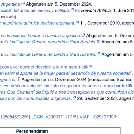
e Argentina.
Abgerufen am 5. Dezember 2024
.
clear: 60 años de ciencia y política.
In:
Revista Anfibia.
1. Juni 201
panisch).
: la primera química nuclear argentina.
11. September 2010,
abger
ia de quienes honran la ciencia argentina.
Abgerufen am 5. Dezem
ón:
El Instituto de Género recuerda a Sara Bartfeld.
Abgerufen am 5
ón:
El Instituto de Género recuerda a Sara Bartfeld.
Abgerufen am 5
.gov.ar/el-conicet-despide-a-la-dra-sara-rietti/
valor el aporte de la mujer para el desarrollo de nuestra sociedad”, d
rgentina.
Abgerufen am 5. Dezember 2024
(europäisches Spanisch
edu.ar/vinculacion/el-instituto-de-genero-recuerda-a-sara-bartfeld
icas Que Cuentan” distinguió a tres investigadoras que comunican cie
so con las comunidades originarias.
29. September 2023,
abgeruf
:
1350846732
|
LCCN
:
n2009071117
|
VIAF
:
102919799
|
Personendaten