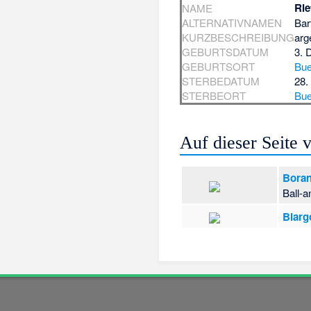
Rie
NAME
ALTERNATIVNAMEN
Bar
KURZBESCHREIBUNG
arg
GEBURTSDATUM
3. 
GEBURTSORT
Bue
STERBEDATUM
28.
STERBEORT
Bue
Auf dieser Seite
Boran
Ball-a
Blarg