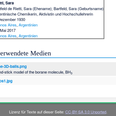
tti, Sara
tfeld de Rietti, Sara (Ehename); Bartfeld, Sara (Geburtsname)
entinische Chemikerin, Aktivistin und Hochschullehrerin
Dezember 1930
nos Aires
,
Argentinien
 Mai 2017
nos Aires
,
Argentinien
 verwendete Medien
e-3D-balls.png
nd-stick model of the borane molecule, BH
3
os1.jpg
Lizenz für Texte auf dieser Seite:
CC-BY-SA 3.0 Unported
.