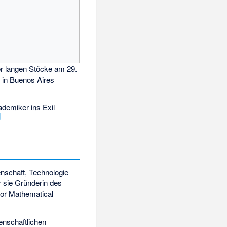
r langen Stöcke am 29.
6 in Buenos Aires
ademiker ins Exil
]
senschaft, Technologie
 sie Gründerin des
for Mathematical
enschaftlichen