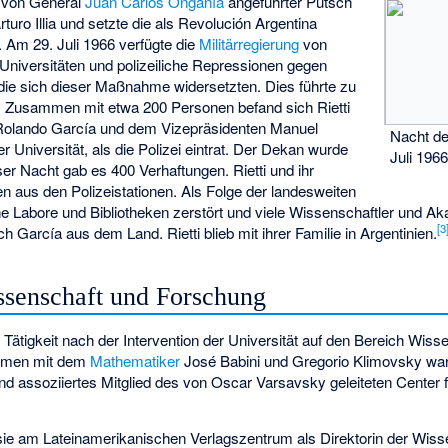
n von General
Juan Carlos Onganía
angeführter Putsch
rturo Illia
und setzte die als Revolución Argentina
. Am 29. Juli 1966 verfügte die
Militärregierung
von
 Universitäten und polizeiliche Repressionen gegen
die sich dieser Maßnahme widersetzten. Dies führte zu
. Zusammen mit etwa 200 Personen befand sich Rietti
Rolando García
und dem Vizepräsidenten
Manuel
Nacht de
 Universität, als die Polizei eintrat. Der Dekan wurde
Juli 196
er Nacht gab es 400 Verhaftungen. Rietti und ihr
n aus den Polizeistationen. Als Folge der landesweiten
 Labore und Bibliotheken zerstört und viele Wissenschaftler und Ak
[
3
h García aus dem Land. Rietti blieb mit ihrer Familie in Argentinien.
issenschaft und Forschung
e Tätigkeit nach der Intervention der Universität auf den Bereich Wis
mmen mit dem
Mathematiker
José Babini
und
Gregorio Klimovsky
war
nd assoziiertes Mitglied des von
Oscar Varsavsky
geleiteten Center 
 sie am Lateinamerikanischen Verlagszentrum als Direktorin der Wiss