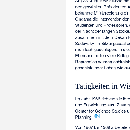
Am 28. Juni 1966 stürzte ei
den gewählten Präsidenten
A
bekannte Militärregierung ein
Onganía die Intervention der
Studenten und Professoren, 
der Nacht der langen Stöcke
zusammen mit dem Dekan
Sadovsky
im Sitzungssaal der
mehrfach geschlagen. In dies
Ehemann holten viele Kollege
Repression wurden zahlreiche
geschickt oder flohen wie auc
Tätigkeiten in W
Im Jahr 1966 richtete sie ihr
und Entwicklung aus. Zusa
Center for Science Studies u
[
4
]
[
5
]
Planning.
Von 1967 bis 1969 arbeitete