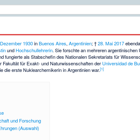
 Dezember
1930
in
Buenos Aires
,
Argentinien
; †
28. Mai
2017
ebenda)
stin
und
Hochschullehrerin
. Sie forschte an mehreren argentinischen 
nd fungierte als Stabschefin des Nationalen Sekretariats für Wissens
r Fakultät für Exakt- und Naturwissenschaften der
Universidad de Bu
[
1
]
ie die erste
Nuklearchemikerin
in Argentinien war.
ke
schaft und Forschung
hrungen (Auswahl)