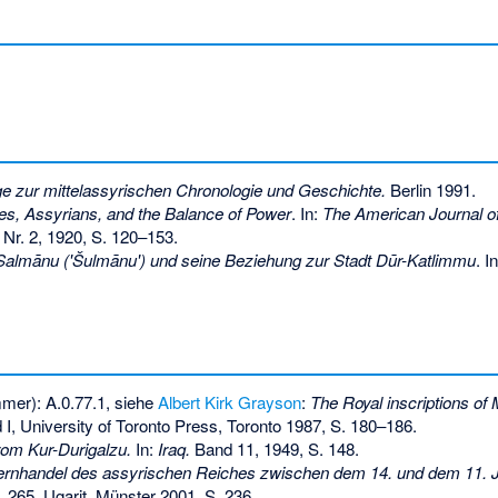
ge zur mittelassyrischen Chronologie und Geschichte.
Berlin 1991.
es, Assyrians, and the Balance of Power
. In:
The American Journal o
 Nr. 2, 1920, S. 120–153.
Salmānu ('Šulmānu') und seine Beziehung zur Stadt Dūr-Katlimmu
. I
mer): A.0.77.1, siehe
Albert Kirk Grayson
:
The Royal inscriptions o
, University of Toronto Press, Toronto 1987, S. 180–186.
rom Kur-Durigalzu.
In:
Iraq.
Band 11, 1949, S. 148.
ernhandel des assyrischen Reiches zwischen dem 14. und dem 11. J
 265, Ugarit, Münster 2001, S. 236.