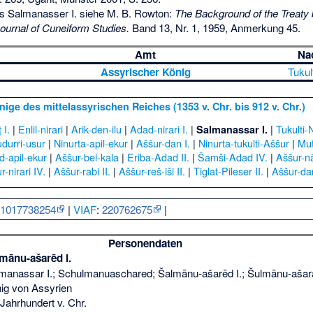
 als Salmanasser I. siehe M. B. Rowton:
The Background of the Treaty
ournal of Cuneiform Studies.
Band 13, Nr. 1, 1959, Anmerkung 45.
Amt
Na
Assyrischer König
Tukult
nige des mittelassyrischen Reiches (1353 v. Chr. bis 912 v. Chr.)
 I.
|
Enlil-nirari
|
Arik-den-ilu
|
Adad-nirari I.
|
|
Tukulti-N
Salmanassar I.
udurri-usur
|
Ninurta-apil-ekur
|
Aššur-dan I.
|
Ninurta-tukulti-Aššur
|
Mut
d-apil-ekur
|
Aššur-bel-kala
|
Eriba-Adad II.
|
Šamši-Adad IV.
|
Aššur-nâṣ
r-nirari IV.
|
Aššur-rabi II.
|
Aššur-reš-iši II.
|
Tiglat-Pileser II.
|
Aššur-dan
:
1017738254
|
VIAF
:
220762675
|
Personendaten
mānu-ašarēd I.
manassar I.; Schulmanuaschared; Šalmānu-ašarēd I.; Šulmānu-ašarā
ig von Assyrien
 Jahrhundert v. Chr.