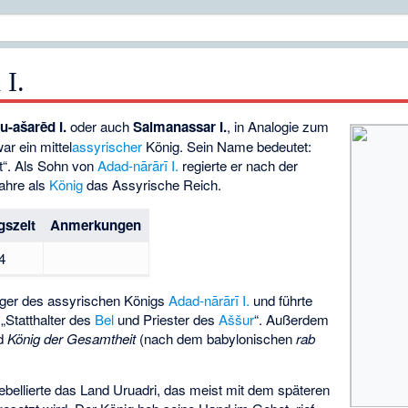
 I.
-ašarēd I.
oder auch
Salmanassar I.
, in Analogie zum
war ein mittel
assyrischer
König. Sein Name bedeutet:
t“. Als Sohn von
Adad-nārārī I.
regierte er nach der
ahre als
König
das Assyrische Reich.
gszeit
Anmerkungen
4
lger des assyrischen Königs
Adad-nārārī I.
und führte
 „Statthalter des
Bel
und Priester des
Aššur
“. Außerdem
d
König der Gesamtheit
(nach dem babylonischen
rab
ebellierte das Land Uruadri, das meist mit dem späteren