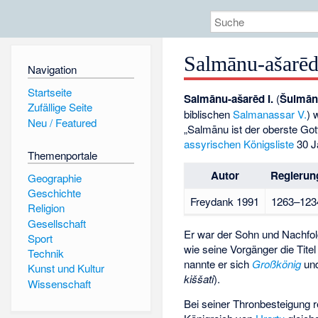
Salmānu-ašarēd
Navigation
Startseite
Salmānu-ašarēd I.
(
Šulmānu
Zufällige Seite
biblischen
Salmanassar V.
) 
Neu / Featured
„Salmānu ist der oberste Got
assyrischen Königsliste
30 J
Themenportale
Autor
Regierun
Geographie
Geschichte
Freydank 1991
1263–123
Religion
Gesellschaft
Er war der Sohn und Nachfo
Sport
wie seine Vorgänger die Titel
Technik
nannte er sich
Großkönig
un
Kunst und Kultur
kiššati
).
Wissenschaft
Bei seiner Thronbesteigung r