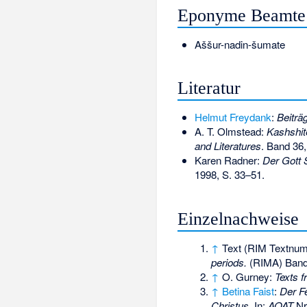
Eponyme Beamte
Aššur-nadin-šumate
Literatur
Helmut Freydank
:
Beiträ
A. T. Olmstead:
Kashshit
and Literatures
. Band 36,
Karen Radner:
Der Gott 
1998, S. 33–51.
Einzelnachweise
↑
Text (RIM Textnum
periods.
(RIMA) Band I
↑
O. Gurney:
Texts f
↑
Betina Faist
:
Der F
Christus.
In:
AOAT
Nr.