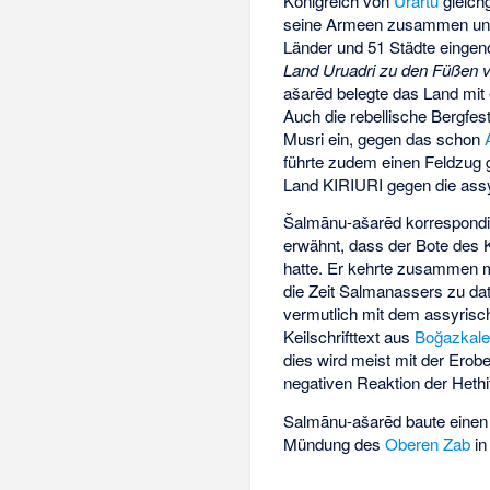
Königreich von
Urartu
gleichg
seine Armeen zusammen und b
Länder und 51 Städte eing
Land Uruadri zu den Füßen vo
ašarēd belegte das Land mit 
Auch die rebellische Bergfes
Musri
ein, gegen das schon
führte zudem einen Feldzug
Land KIRIURI gegen die assy
Šalmānu-ašarēd korrespondi
erwähnt, dass der Bote des K
hatte. Er kehrte zusammen m
die Zeit Salmanassers zu dat
vermutlich mit dem assyrisc
Keilschrifttext aus
Boğazkal
dies wird meist mit der Ero
negativen Reaktion der Hethit
Salmānu-ašarēd baute einen 
Mündung des
Oberen Zab
in