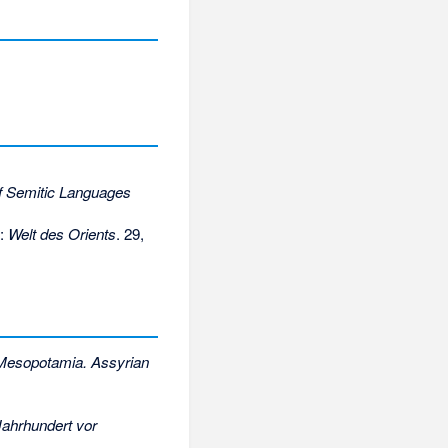
f Semitic Languages
n:
Welt des Orients
. 29,
f Mesopotamia. Assyrian
ahrhundert vor