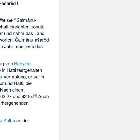
ašarēd I.
te sie.“
Salmānu-
haft einrichten konnte.
er und nahm das Land
rworfen. Šalmānu-ašarēd
 Jahr rebellierte das
ig von
Babylon
in Hatti festgehalten
ts
Vermutung, er sei in
r und Hatti, die
 Nach einem
[4]
03:27 und 92:5).
Auch
orhergehenden
te
Kalḫu
an der