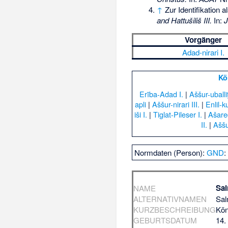
↑
Zur Identifikation
and Hattušiliš III.
In:
J
Vorgänger
Adad-nirari I.
Kö
Erība-Adad I.
|
Aššur-uballiṭ
apli
|
Aššur-nirari III.
|
Enlil-k
iši I.
|
Tiglat-Pileser I.
|
Ašare
II.
|
Aššu
Normdaten (Person):
GND
Sal
NAME
ALTERNATIVNAMEN
Sal
KURZBESCHREIBUNG
Kön
GEBURTSDATUM
14.