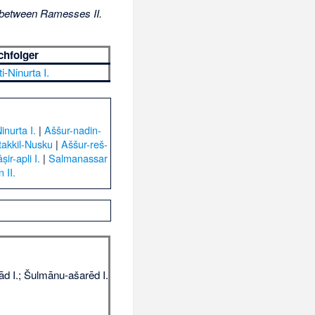
 between Ramesses II.
chfolger
i-Ninurta I.
inurta I.
|
Aššur-nadin-
akkil-Nusku
|
Aššur-reš-
ir-apli I.
|
Salmanassar
 II.
d I.; Šulmānu-ašarēd I.