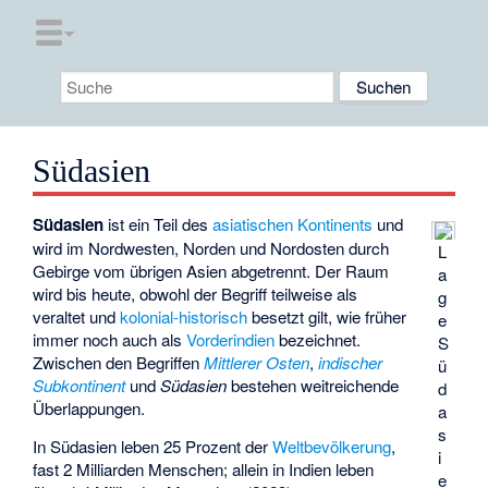
Südasien
Südasien
ist ein Teil des
asiatischen Kontinents
und
wird im Nordwesten, Norden und Nordosten durch
L
Gebirge vom übrigen Asien abgetrennt. Der Raum
a
wird bis heute, obwohl der Begriff teilweise als
g
veraltet und
kolonial-historisch
besetzt gilt, wie früher
e
immer noch auch als
Vorderindien
bezeichnet.
S
Zwischen den Begriffen
Mittlerer Osten
,
indischer
ü
Subkontinent
und
Südasien
bestehen weitreichende
d
Überlappungen.
a
s
In Südasien leben 25 Prozent der
Weltbevölkerung
,
i
fast 2 Milliarden Menschen; allein in Indien leben
e