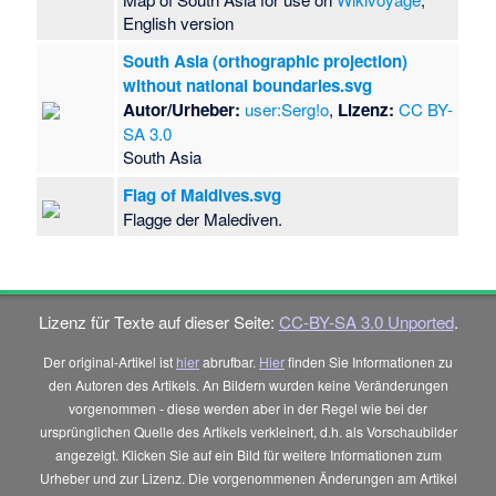
English version
South Asia (orthographic projection)
without national boundaries.svg
Autor/Urheber:
user:Serg!o
,
Lizenz:
CC BY-
SA 3.0
South Asia
Flag of Maldives.svg
Flagge der Malediven.
Lizenz für Texte auf dieser Seite:
CC-BY-SA 3.0 Unported
.
Der original-Artikel ist
hier
abrufbar.
Hier
finden Sie Informationen zu
den Autoren des Artikels. An Bildern wurden keine Veränderungen
vorgenommen - diese werden aber in der Regel wie bei der
ursprünglichen Quelle des Artikels verkleinert, d.h. als Vorschaubilder
angezeigt. Klicken Sie auf ein Bild für weitere Informationen zum
Urheber und zur Lizenz. Die vorgenommenen Änderungen am Artikel