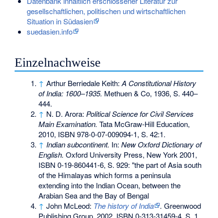
Datenbank inhaltlich erschlossener Literatur zur
gesellschaftlichen, politischen und wirtschaftlichen
Situation in Südasien
suedasien.info
Einzelnachweise
↑
Arthur Berriedale Keith:
A Constitutional History
of India: 1600–1935.
Methuen & Co, 1936, S. 440–
444.
↑
N. D. Arora:
Political Science for Civil Services
Main Examination.
Tata McGraw-Hill Education,
2010,
ISBN 978-0-07-009094-1
, S. 42:1.
↑
Indian subcontinent.
In:
New Oxford Dictionary of
English
.
Oxford University Press, New York 2001,
ISBN 0-19-860441-6
, S. 929: "the part of Asia south
of the Himalayas which forms a peninsula
extending into the Indian Ocean, between the
Arabian Sea and the Bay of Bengal
↑
John McLeod:
The history of India
.
Greenwood
Publishing Group, 2002,
ISBN 0-313-31459-4
, S. 1.