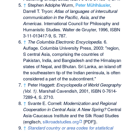
↑
Stephen Adolphe Wurm
,
Peter Mühlhäusler
,
Darrell T. Tryon:
Atlas of languages of intercultural
communication in the Pacific, Asia, and the
Americas.
International Council for Philosophy and
Humanistic Studies. Walter de Gruyter, 1996,
ISBN
3-11-013417-9
, S. 787.
↑
The Columbia Electronic Encyclopedia.
6.
Auflage. Columbia University Press, 2003: "region,
S central Asia, comprising the countries of
Pakistan, India, and Bangladesh and the Himalayan
states of Nepal, and Bhutan. Sri Lanka, an island off
the southeastern tip of the Indian peninsula, is often
considered a part of the subcontinent."
↑
Peter Haggett:
Encyclopedia of World Geography
(Vol. 1)
. Marshall Cavendish, 2001,
ISBN 0-7614-
7289-4
,
S.
2710
.
↑
Svante E. Cornell:
Modernization and Regional
Cooperation in Central Asia: A New Spring?
Central
Asia-Caucasus Institute and the Silk Road Studies
(englisch,
silkroadstudies.org
[PDF]).
↑
Standard country or area codes for statistical