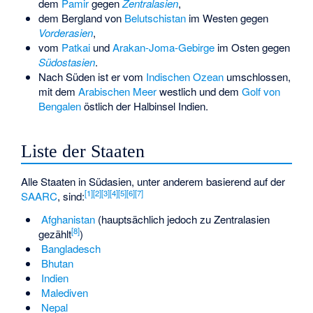
dem
Pamir
gegen
Zentralasien
,
dem Bergland von
Belutschistan
im Westen gegen
Vorderasien
,
vom
Patkai
und
Arakan-Joma-Gebirge
im Osten gegen
Südostasien
.
Nach Süden ist er vom
Indischen Ozean
umschlossen,
mit dem
Arabischen Meer
westlich und dem
Golf von
Bengalen
östlich der Halbinsel Indien.
Liste der Staaten
Alle Staaten in Südasien, unter anderem basierend auf der
[
1
]
[
2
]
[
3
]
[
4
]
[
5
]
[
6
]
[
7
]
SAARC
, sind:
Afghanistan
(hauptsächlich jedoch zu Zentralasien
[
8
]
gezählt
)
Bangladesch
Bhutan
Indien
Malediven
Nepal