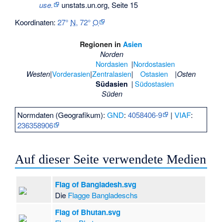
use.
unstats.un.org, Seite 15
Koordinaten:
27°
N
,
72°
O
Regionen in
Asien
Norden
Nordasien
|
Nordostasien
|
Vorderasien
|
Zentralasien
|
Ostasien
|
Westen
Osten
|
Südostasien
Südasien
Süden
Normdaten (Geografikum):
GND
:
4058406-9
|
VIAF
:
236358906
Auf dieser Seite verwendete Medien
Flag of Bangladesh.svg
Die
Flagge Bangladeschs
Flag of Bhutan.svg