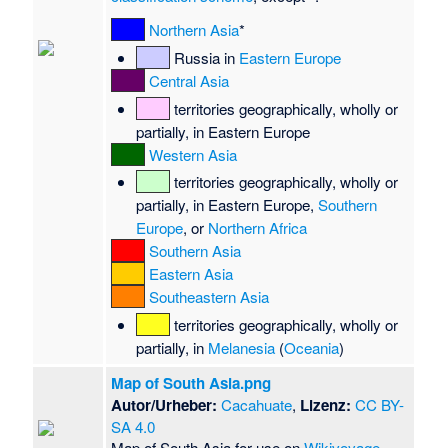
Northern Asia
*
Russia in
Eastern Europe
Central Asia
territories geographically, wholly or
partially, in Eastern Europe
Western Asia
territories geographically, wholly or
partially, in Eastern Europe,
Southern
Europe
, or
Northern Africa
Southern Asia
Eastern Asia
Southeastern Asia
territories geographically, wholly or
partially, in
Melanesia
(
Oceania
)
Map of South Asia.png
Autor/Urheber:
Cacahuate
,
Lizenz:
CC BY-
SA 4.0
Map of South Asia for use on
Wikivoyage
,