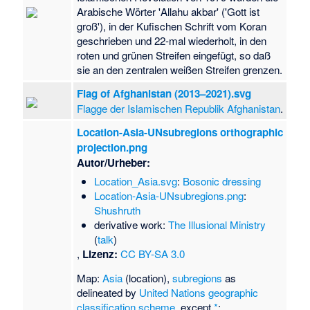
Arabische Wörter 'Allahu akbar' ('Gott ist
groß'), in der Kufischen Schrift vom Koran
geschrieben und 22-mal wiederholt, in den
roten und grünen Streifen eingefügt, so daß
sie an den zentralen weißen Streifen grenzen.
Flag of Afghanistan (2013–2021).svg
Flagge der Islamischen Republik Afghanistan
.
Location-Asia-UNsubregions orthographic
projection.png
Autor/Urheber:
Location_Asia.svg
:
Bosonic dressing
Location-Asia-UNsubregions.png
:
Shushruth
derivative work:
The Illusional Ministry
(
talk
)
,
Lizenz:
CC BY-SA 3.0
Map:
Asia
(location),
subregions
as
delineated by
United Nations geographic
classification scheme
, except
*
: