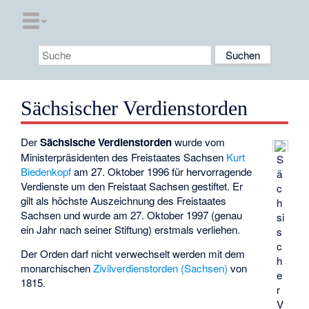
Sächsischer Verdienstorden
Der
Sächsische Verdienstorden
wurde vom
Ministerpräsidenten des Freistaates Sachsen
Kurt
S
Biedenkopf
am 27. Oktober 1996 für hervorragende
ä
Verdienste um den Freistaat Sachsen gestiftet. Er
c
gilt als höchste Auszeichnung des Freistaates
h
Sachsen und wurde am 27. Oktober 1997 (genau
si
ein Jahr nach seiner Stiftung) erstmals verliehen.
s
c
Der Orden darf nicht verwechselt werden mit dem
h
monarchischen
Zivilverdienstorden (Sachsen)
von
e
1815.
r
V