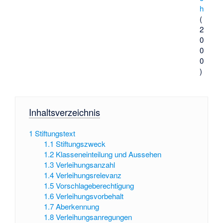
h
(
2
0
0
0
)
Inhaltsverzeichnis
1
Stiftungstext
1.1
Stiftungszweck
1.2
Klasseneinteilung und Aussehen
1.3
Verleihungsanzahl
1.4
Verleihungsrelevanz
1.5
Vorschlageberechtigung
1.6
Verleihungsvorbehalt
1.7
Aberkennung
1.8
Verleihungsanregungen