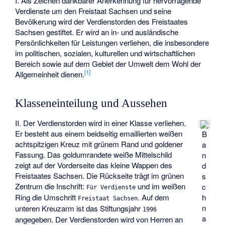
I. Als Zeichen dankbarer Anerkennung für hervorragende
Verdienste um den Freistaat Sachsen und seine
Bevölkerung wird der Verdienstorden des Freistaates
Sachsen gestiftet. Er wird an in- und ausländische
Persönlichkeiten für Leistungen verliehen, die insbesondere
im politischen, sozialen, kulturellen und wirtschaftlichen
Bereich sowie auf dem Gebiet der Umwelt dem Wohl der
[
1
]
Allgemeinheit dienen.
Klasseneinteilung und Aussehen
II. Der Verdienstorden wird in einer Klasse verliehen.
Er besteht aus einem beidseitig emaillierten weißen
B
achtspitzigen Kreuz mit grünem Rand und goldener
a
Fassung. Das goldumrandete weiße Mittelschild
n
zeigt auf der Vorderseite das kleine Wappen des
d
Freistaates Sachsen. Die Rückseite trägt im grünen
s
Zentrum die Inschrift:
und im weißen
c
Für Verdienste
Ring die Umschrift
. Auf dem
h
Freistaat Sachsen
n
unteren Kreuzarm ist das Stiftungsjahr
1996
a
angegeben. Der Verdienstorden wird von Herren an