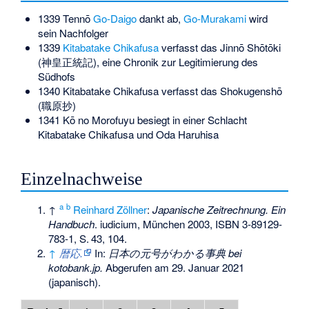
1339 Tennō
Go-Daigo
dankt ab,
Go-Murakami
wird
sein Nachfolger
1339
Kitabatake Chikafusa
verfasst das
Jinnō Shōtōki
(
神皇正統記
), eine Chronik zur Legitimierung des
Südhofs
1340 Kitabatake Chikafusa verfasst das
Shokugenshō
(
職原抄
)
1341
Kō no Morofuyu
besiegt in einer Schlacht
Kitabatake Chikafusa und
Oda Haruhisa
Einzelnachweise
a
b
↑
Reinhard Zöllner
:
Japanische Zeitrechnung. Ein
Handbuch
. iudicium, München 2003,
ISBN 3-89129-
783-1
,
S.
43, 104
.
↑
暦応
.
In:
日本の元号がわかる事典
bei
kotobank.jp.
Abgerufen am 29. Januar 2021
(japanisch).