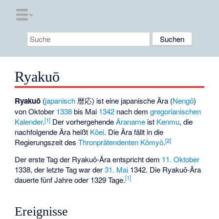
Ryakuō
Ryakuō
(
japanisch
暦応
) ist eine japanische Ära (
Nengō
)
von Oktober
1338
bis Mai
1342
nach dem
gregorianischen
[1]
Kalender
.
Der vorhergehende
Äraname
ist
Kenmu
, die
nachfolgende Ära heißt
Kōei
. Die Ära fällt in die
[2]
Regierungszeit des
Thronprätendenten
Kōmyō
.
Der erste Tag der Ryakuō-Ära entspricht dem
11. Oktober
1338, der letzte Tag war der
31. Mai
1342. Die Ryakuō-Ära
[1]
dauerte fünf Jahre oder 1329 Tage.
Ereignisse