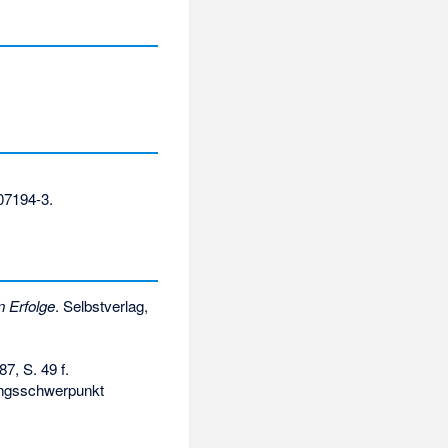
07194-3
.
n Erfolge
. Selbstverlag,
7, S. 49 f.
ungsschwerpunkt