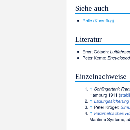
Siehe auch
Rolle (Kunstflug)
Literatur
Ernst Götsch:
Luftfahrze
Peter Kemp:
Encyclopedi
Einzelnachweise
↑
Schlingertank Frah
Hamburg 1911 (
stabi
↑
Ladungssicherung 
↑
Peter Kröger:
Simu
↑
Parametrisches Ro
Maritime Systeme,
ab