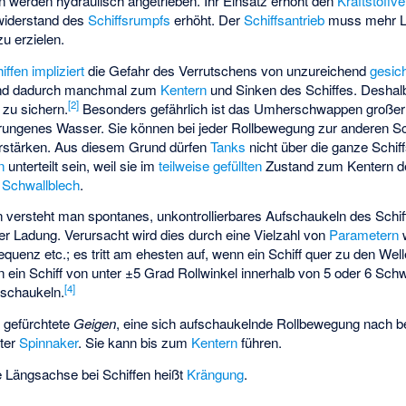
ren werden hydraulisch angetrieben. Ihr Einsatz erhöht den
Kraftstoffv
iderstand
des
Schiffsrumpfs
erhöht. Der
Schiffsantrieb
muss mehr Le
u erzielen.
iffen
impliziert
die Gefahr des Verrutschens von unzureichend
gesic
d dadurch manchmal zum
Kentern
und
Sinken
des Schiffes. Deshalb 
[
2
]
 zu sichern.
Besonders gefährlich ist das Umherschwappen großer
ungenes Wasser. Sie können bei jeder Rollbewegung zur anderen Sch
rstärken. Aus diesem Grund dürfen
Tanks
nicht über die ganze Schiff
n
unterteilt sein, weil sie im
teilweise gefüllten
Zustand zum Kentern de
m
Schwallblech
.
 versteht man spontanes, unkontrollierbares Aufschaukeln des Schiff
r Ladung. Verursacht wird dies durch eine Vielzahl von
Parametern
w
equenz etc.; es tritt am ehesten auf, wenn ein Schiff quer zu den Wellen
 ein Schiff von unter ±5 Grad Rollwinkel innerhalb von 5 oder 6 Sch
[
4
]
fschaukeln.
t
gefürchtete
Geigen
, eine sich aufschaukelnde Rollbewegung nach be
nter
Spinnaker
. Sie kann bis zum
Kentern
führen.
e Längsachse bei Schiffen heißt
Krängung
.