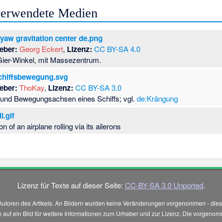
 verwendete Medien
 yaw gravitation center de.png
eber:
Georg Eckert
,
Lizenz:
CC BY-SA 4.0
Gier-Winkel, mit Massezentrum.
chiffsbewegung.svg
eber:
ThoKay
,
Lizenz:
CC BY-SA 3.0
 und Bewegungsachsen eines Schiffs; vgl.
de:Krängung
l.gif
n of an airplane rolling via its ailerons
Lizenz für Texte auf dieser Seite:
CC-BY-SA 3.0 Unported
.
Autoren des Artikels. An Bildern wurden keine Veränderungen vorgenommen - diese
 Sie auf ein Bild für weitere Informationen zum Urheber und zur Lizenz. Die vorg