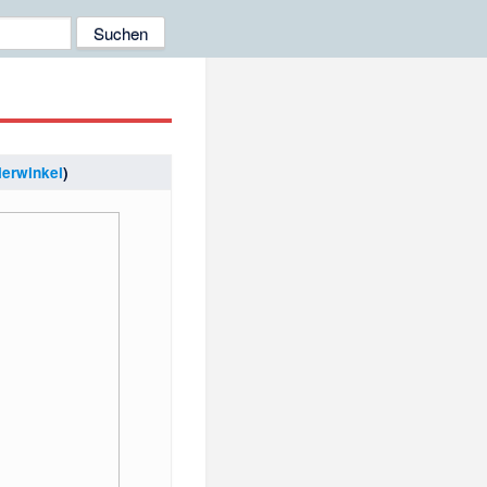
lerwinkel
)