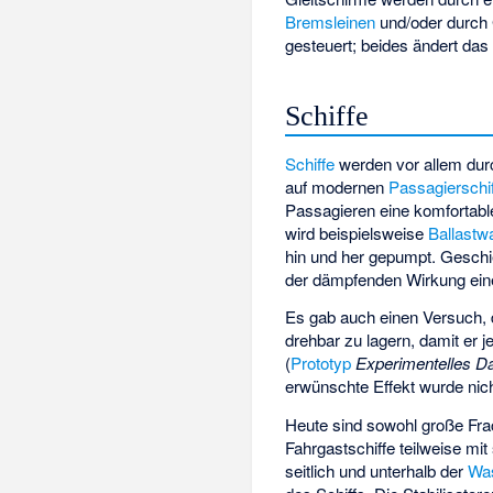
Bremsleinen
und/oder durch
gesteuert; beides ändert da
Schiffe
Schiffe
werden vor allem du
auf modernen
Passagierschi
Passagieren eine komfortabl
wird beispielsweise
Ballastw
hin und her gepumpt. Geschie
der dämpfenden Wirkung ei
Es gab auch einen Versuch, 
drehbar zu lagern, damit er je
(
Prototyp
Experimentelles D
erwünschte Effekt wurde nicht
Heute sind sowohl große Frac
Fahrgastschiffe teilweise mi
seitlich und unterhalb der
Was