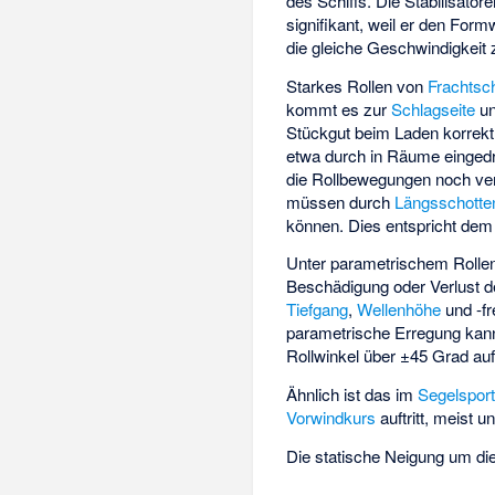
des Schiffs. Die Stabilisato
signifikant, weil er den
Formw
die gleiche Geschwindigkeit z
Starkes Rollen von
Frachtsch
kommt es zur
Schlagseite
un
Stückgut beim Laden korrekt
etwa durch in Räume eingedr
die Rollbewegungen noch ve
müssen durch
Längsschotte
können. Dies entspricht de
Unter parametrischem Rollen
Beschädigung oder Verlust de
Tiefgang
,
Wellenhöhe
und -fr
parametrische Erregung kann
Rollwinkel über ±45 Grad au
Ähnlich ist das im
Segelspor
Vorwindkurs
auftritt, meist u
Die statische Neigung um di