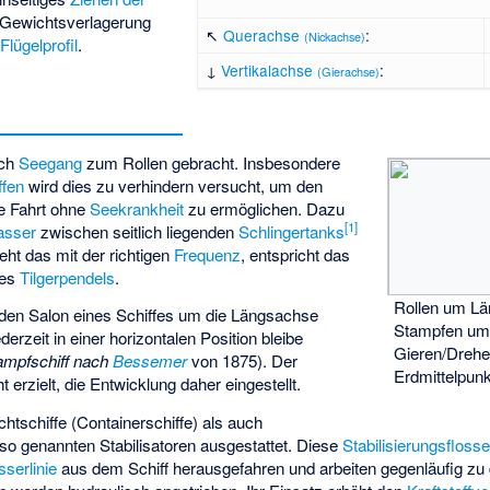
 Gewichtsverlagerung
↖
Querachse
:
(Nickachse)
s
Flügelprofil
.
↓
Vertikalachse
:
(Gierachse)
rch
Seegang
zum Rollen gebracht. Insbesondere
ffen
wird dies zu verhindern versucht, um den
e Fahrt ohne
Seekrankheit
zu ermöglichen. Dazu
[
1
]
asser
zwischen seitlich liegenden
Schlingertanks
ht das mit der richtigen
Frequenz
, entspricht das
nes
Tilgerpendels
.
Rollen um Lä
den Salon eines Schiffes um die Längsachse
Stampfen um
derzeit in einer horizontalen Position bleibe
Gieren/Dreh
ampfschiff nach
Bessemer
von 1875). Der
Erdmittelpunk
 erzielt, die Entwicklung daher eingestellt.
htschiffe (Containerschiffe) als auch
t so genannten Stabilisatoren ausgestattet. Diese
Stabilisierungsfloss
serlinie
aus dem Schiff herausgefahren und arbeiten gegenläufig z