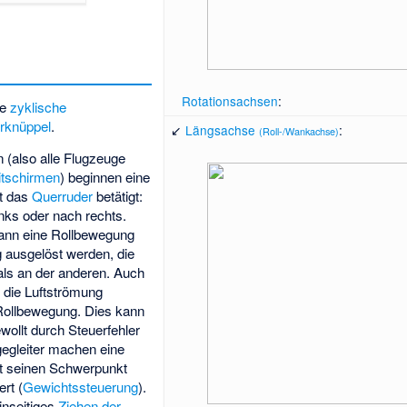
Rotationsachsen
:
ie
zyklische
rknüppel
.
↙
Längsachse
:
(Roll-/Wankachse)
n (also alle Flugzeuge
itschirmen
) beginnen eine
ot das
Querruder
betätigt:
nks oder nach rechts.
ann eine Rollbewegung
g ausgelöst werden, die
 als an der anderen. Auch
 die Luftströmung
Rollbewegung. Dies kann
wollt durch Steuerfehler
egleiter machen eine
ot seinen Schwerpunkt
ert (
Gewichtssteuerung
).
inseitiges
Ziehen der