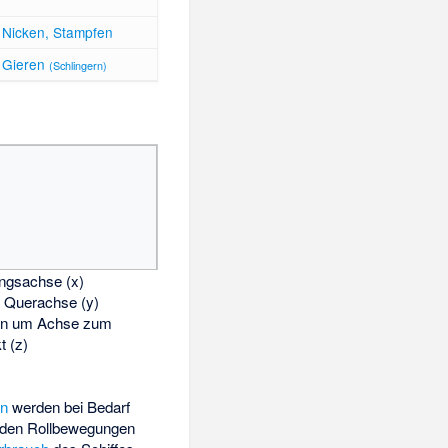
Nicken, Stampfen
Gieren
(Schlingern)
ngsachse (x)
 Querachse (y)
en um Achse zum
t (z)
en
werden bei Bedarf
u den Rollbewegungen