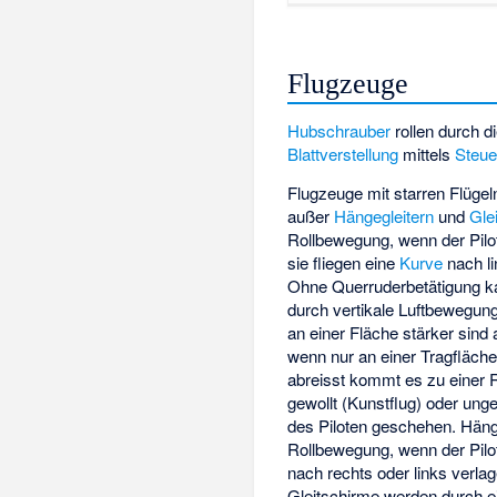
Flugzeuge
Hubschrauber
rollen durch d
Blattverstellung
mittels
Steue
Flugzeuge mit starren Flügel
außer
Hängegleitern
und
Gle
Rollbewegung, wenn der Pil
sie fliegen eine
Kurve
nach li
Ohne Querruderbetätigung k
durch vertikale Luftbewegun
an einer Fläche stärker sind
wenn nur an einer Tragfläche
abreisst kommt es zu einer 
gewollt (Kunstflug) oder unge
des Piloten geschehen. Häng
Rollbewegung, wenn der Pil
nach rechts oder links verlag
Gleitschirme werden durch e