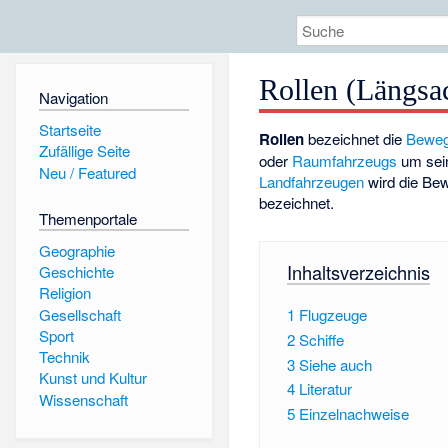
Rollen (Längsa
Navigation
Startseite
Rollen
bezeichnet die
Bewe
Zufällige Seite
oder
Raumfahrzeugs
um se
Neu / Featured
Landfahrzeugen
wird die Be
bezeichnet.
Themenportale
Geographie
Inhaltsverzeichnis
Geschichte
Religion
Gesellschaft
1
Flugzeuge
Sport
2
Schiffe
Technik
3
Siehe auch
Kunst und Kultur
4
Literatur
Wissenschaft
5
Einzelnachweise