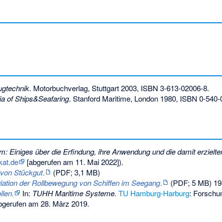
ugtechnik
. Motorbuchverlag, Stuttgart 2003,
ISBN 3-613-02006-8
.
a of Ships&Seafaring
. Stanford Maritime, London 1980,
ISBN 0-540-
m: Einiges über die Erfindung, ihre Anwendung und die damit erzielte
kat.de
[abgerufen am 11. Mai 2022]).
von Stückgut
.
(PDF; 3,1 MB)
lation der Rollbewegung von Schiffen im Seegang
.
(PDF; 5 MB) 198
llen.
In:
TUHH Maritime Systeme.
TU Hamburg-Harburg
: Forsch
gerufen am 28. März 2019
.