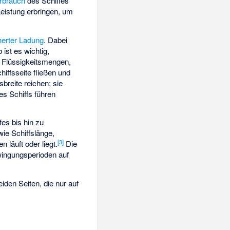
erbrauch
des Schiffes
istung erbringen, um
herter Ladung
. Dabei
ist es wichtig,
 Flüssigkeitsmengen,
iffsseite fließen und
sbreite reichen; sie
s Schiffs führen
es bis hin zu
ie Schiffslänge,
[
3
]
 läuft oder liegt.
Die
wingungsperioden auf
iden Seiten, die nur auf