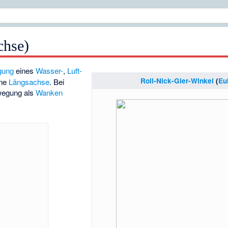
chse)
gung
eines
Wasser-
,
Luft-
Roll-Nick-Gier-Winkel
(
Eu
ine
Längsachse
. Bei
wegung als
Wanken