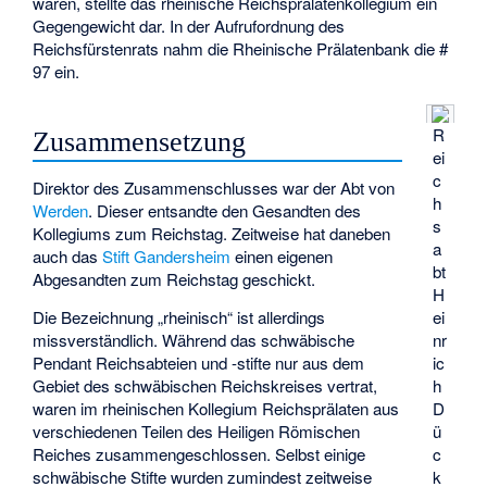
waren, stellte das rheinische Reichsprälatenkollegium ein
Gegengewicht dar. In der Aufrufordnung des
Reichsfürstenrats nahm die Rheinische Prälatenbank die #
97 ein.
R
Zusammensetzung
ei
c
Direktor des Zusammenschlusses war der Abt von
h
Werden
. Dieser entsandte den Gesandten des
s
Kollegiums zum Reichstag. Zeitweise hat daneben
a
auch das
Stift Gandersheim
einen eigenen
bt
Abgesandten zum Reichstag geschickt.
H
ei
Die Bezeichnung „rheinisch“ ist allerdings
nr
missverständlich. Während das schwäbische
ic
Pendant Reichsabteien und -stifte nur aus dem
h
Gebiet des schwäbischen Reichskreises vertrat,
D
waren im rheinischen Kollegium Reichsprälaten aus
ü
verschiedenen Teilen des Heiligen Römischen
c
Reiches zusammengeschlossen. Selbst einige
k
schwäbische Stifte wurden zumindest zeitweise