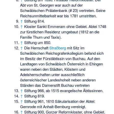
Abt von St. Georgen war auch auf der
Schwäbischen Prälatenbank (# 23) vertreten. Seine
Reichsunmittelbarkeit war bis 1781 umstritten.
↑
Stiftung 814.
↑
Kloster Sankt Emmeram ohne Gebiet. Abtei 1748
zur fürstlichen Residenz umgebaut (1812 an die
Familie Thurn und Taxis).
↑
Stiftung um 850.
↑
Die Herrschaft
Straßberg
mit Sitz im
Schwäbischen Reichsgrafenkollegium befand sich
im Besitz der Fürstäbtissin von Buchau. Auf den
Landtagen von Schwäbisch Österreich in Ehingen
waren neben den Städten, Klöstern und
Adelsherrschaften unter ausschließlich
österreichischer Landeshoheit neben anderen
Ständen das Damenstift Buchau vertreten
↑
Stiftung 966, ab 1515 evangelische Äbtissinnen.
↑
Stiftung 819.
↑
Stiftung 961, 1610 Säkularisation der Abtei:
Gernrode mit Anhalt-Bernburg vereinigt.
↑
Stiftung 900, Gorzer Reformkloster, ohne Gebiet.