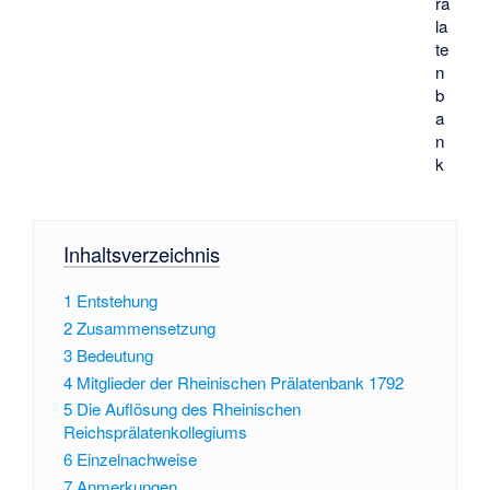
rä
la
te
n
b
a
n
k
Inhaltsverzeichnis
1
Entstehung
2
Zusammensetzung
3
Bedeutung
4
Mitglieder der Rheinischen Prälatenbank 1792
5
Die Auflösung des Rheinischen
Reichsprälatenkollegiums
6
Einzelnachweise
7
Anmerkungen