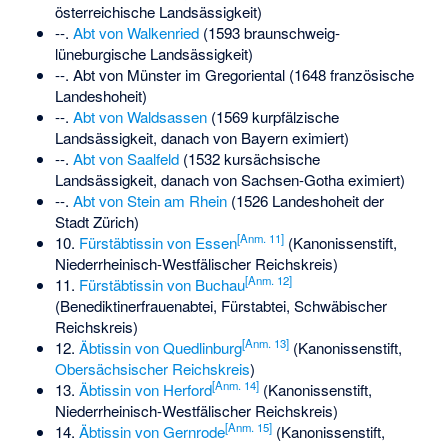
österreichische Landsässigkeit)
--.
Abt von Walkenried
(1593 braunschweig-
lüneburgische Landsässigkeit)
--.
Abt von Münster im Gregoriental
(1648 französische
Landeshoheit)
--.
Abt von Waldsassen
(1569 kurpfälzische
Landsässigkeit, danach von Bayern eximiert)
--.
Abt von Saalfeld
(1532 kursächsische
Landsässigkeit, danach von Sachsen-Gotha eximiert)
--.
Abt von Stein am Rhein
(1526 Landeshoheit der
Stadt Zürich)
[
Anm. 11
]
10.
Fürstäbtissin von Essen
(Kanonissenstift,
Niederrheinisch-Westfälischer Reichskreis)
[
Anm. 12
]
11.
Fürstäbtissin von Buchau
(Benediktinerfrauenabtei, Fürstabtei, Schwäbischer
Reichskreis)
[
Anm. 13
]
12.
Äbtissin von Quedlinburg
(Kanonissenstift,
Obersächsischer Reichskreis
)
[
Anm. 14
]
13.
Äbtissin von Herford
(Kanonissenstift,
Niederrheinisch-Westfälischer Reichskreis)
[
Anm. 15
]
14.
Äbtissin von Gernrode
(Kanonissenstift,