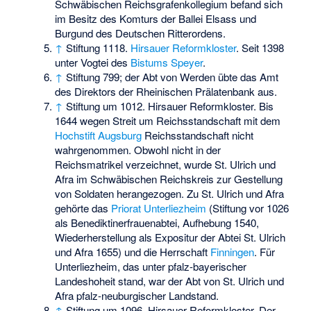
Schwäbischen Reichsgrafenkollegium befand sich
im Besitz des Komturs der Ballei Elsass und
Burgund des Deutschen Ritterordens.
↑
Stiftung 1118.
Hirsauer Reformkloster
. Seit 1398
unter Vogtei des
Bistums Speyer
.
↑
Stiftung 799; der Abt von Werden übte das Amt
des Direktors der Rheinischen Prälatenbank aus.
↑
Stiftung um 1012. Hirsauer Reformkloster. Bis
1644 wegen Streit um Reichsstandschaft mit dem
Hochstift Augsburg
Reichsstandschaft nicht
wahrgenommen. Obwohl nicht in der
Reichsmatrikel verzeichnet, wurde St. Ulrich und
Afra im Schwäbischen Reichskreis zur Gestellung
von Soldaten herangezogen. Zu St. Ulrich und Afra
gehörte das
Priorat Unterliezheim
(Stiftung vor 1026
als Benediktinerfrauenabtei, Aufhebung 1540,
Wiederherstellung als Expositur der Abtei St. Ulrich
und Afra 1655) und die Herrschaft
Finningen
. Für
Unterliezheim, das unter pfalz-bayerischer
Landeshoheit stand, war der Abt von St. Ulrich und
Afra pfalz-neuburgischer Landstand.
↑
Stiftung um 1096. Hirsauer Reformkloster. Der