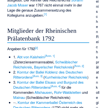
ei
Jacob Moser
war 1767 nicht einmal mehr in der
ni
Lage die genaue Zusammensetzung des
s
[
1
]
Kollegiums anzugeben.
c
h
e
Mitglieder der Rheinischen
n
R
Prälatenbank 1792
ei
c
[
2
]
Angaben für 1792
h
[
Anm. 1
]
s
1.
Abt von Kaisheim
pr
(Zisterziensermannsabtei,
Schwäbischer
[
Anm. 2
]
äl
Reichskreis
,
Bayerischer Reichskreis
)
at
2.
Komtur der Ballei Koblenz des Deutschen
[
Anm. 3
]
e
Ritterordens
(
Kurrheinischer Reichskreis
)
n
3.
Komtur der Ballei Elsass und Burgund des
[
Anm. 4
]
k
Deutschen Ritterordens
für die
oll
Kommenden
Altshausen
,
Rohr-Waldstetten
und
e
Mainau
(Schwäbischer Reichskreis)
gi
--.
Komtur der Kammerballei Österreich des
u
Deutschen Ritterordens
(1730 nicht mehr als