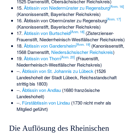
1525 Damenstift, Obersächsischer Reichskreis)
[
Anm. 16
]
15.
Äbtissin von Niedermünster zu Regensburg
(Kanonissenstift, Bayerischer Reichskreis)
[
Anm. 17
]
16.
Äbtissin von Obermünster zu Regensburg
(Kanonissenstift, Bayerischer Reichskreis)
[
Anm. 18
]
17.
Äbtissin von Burtscheid
(Zisterzienser-
Frauenstift, Niederrheinisch-Westfälischer Reichskreis)
[
Anm. 19
]
18.
Äbtissin von Gandersheim
(Kanonissenstift,
1568 Damenstift,
Niedersächsischer Reichskreis
)
[
Anm. 20
]
19.
Äbtissin von Thorn
(Frauenstift,
Niederrheinisch-Westfälischer Reichskreis)
--.
Äbtissin von St. Johannis zu Lübeck
(1526
Landeshoheit der Stadt Lübeck, Reichsstandschaft
strittig bis 1803)
--.
Äbtissin von Andlau
(1680 französische
Landeshoheit)
--.
Fürstäbtissin von Lindau
(1730 nicht mehr als
Mitglied geführt)
Die Auflösung des Rheinischen