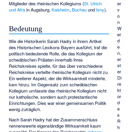
er
Mitglieder des rheinischen Kollegiums (
St. Ulrich
v
und Afra
in Augsburg,
Kaisheim
,
Buchau
und
Isny
).
o
n
Bedeutung
W
er
d
Wie die Historikerin Sarah Hadry in ihrem Artikel
e
des Historischen Lexikons Bayern ausführt, traf die
n,
politisch bedeutende Rolle, die das Kollegium der
er
schwäbischen Prälaten innerhalb ihres
st
Reichskreises spielte, für das über verschiedene
er
Reichskreise verteilte rheinische Kollegium nicht zu.
Di
Ein weiterer Aspekt, der die Wirksamkeit minderte,
re
kam hinzu. Im Gegensatz zum schwäbischen
kt
Kollegium umfasste das rheinische Kollegium nicht
or
nur katholische, sondern auch protestantische
d
Einrichtungen. Dies war einer gemeinsamen Politik
e
wenig zuträglich.
s
Nach Sarah Hadry hat der Zusammenschluss
R
nennenswerte eigenständige Wirksamkeit kaum
h
ausgeübt. Der Kenner des Reichsrechts
Johann