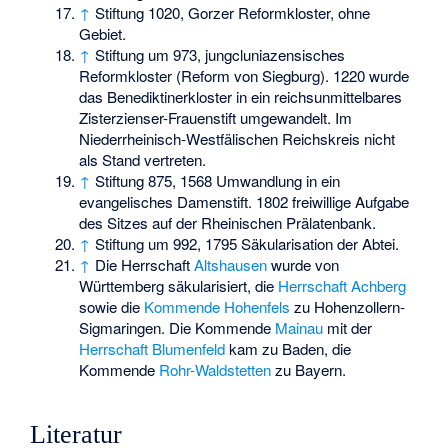
↑
Stiftung 1020, Gorzer Reformkloster, ohne
Gebiet.
↑
Stiftung um 973, jungcluniazensisches
Reformkloster (Reform von Siegburg). 1220 wurde
das Benediktinerkloster in ein reichsunmittelbares
Zisterzienser-Frauenstift umgewandelt. Im
Niederrheinisch-Westfälischen Reichskreis nicht
als Stand vertreten.
↑
Stiftung 875, 1568 Umwandlung in ein
evangelisches Damenstift. 1802 freiwillige Aufgabe
des Sitzes auf der Rheinischen Prälatenbank.
↑
Stiftung um 992, 1795 Säkularisation der Abtei.
↑
Die Herrschaft
Altshausen
wurde von
Württemberg säkularisiert, die
Herrschaft Achberg
sowie die
Kommende Hohenfels
zu Hohenzollern-
Sigmaringen. Die Kommende
Mainau
mit der
Herrschaft Blumenfeld
kam zu Baden, die
Kommende
Rohr-Waldstetten
zu Bayern.
Literatur