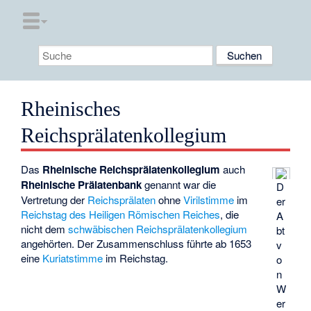
Rheinisches
Reichsprälatenkollegium
Das
Rheinische Reichsprälatenkollegium
auch
Rheinische Prälatenbank
genannt war die
D
Vertretung der
Reichsprälaten
ohne
Virilstimme
im
er
Reichstag des Heiligen Römischen Reiches
, die
A
nicht dem
schwäbischen Reichsprälatenkollegium
bt
angehörten. Der Zusammenschluss führte ab 1653
v
eine
Kuriatstimme
im Reichstag.
o
n
W
er