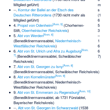
m
Mitglied geführt)
s
--.
Komtur der Ballei an der Etsch des
(1
Deutschen Ritterordens
(1730 nicht mehr als
6
Mitglied geführt)
[
Anm. 5
]
5
4.
Propst von Odenheim
(Chorherren-
3
Stift,
Oberrheinischer Reichskreis
)
[
Anm. 6
]
–
5.
Abt von Werden
1
(Benediktinermannsabtei,
Niederrheinisch-
6
Westfälischer Reichskreis
)
[
Anm.
6
6.
Abt von St. Ulrich und Afra zu Augsburg
7
]
7)
(Benediktinermannsabtei, Schwäbischer
Reichskreis)
[
Anm. 8
]
7.
Abt von St. Georgen zu Isny
(Benediktinermannsabtei, Schwäbischer Reichskreis)
[
Anm. 9
]
8.
Abt von Kornelimünster
(Benediktinermannsabtei, Niederrheinisch-
Westfälischer Reichskreis)
[
Anm. 10
]
9.
Abt von St. Emmeram zu Regensburg
(Benediktinermannsabtei, ab 1731 Fürstabtei,
Bayerischer Reichskreis)
--.
Abt von St. Georgen im Schwarzwald
(1538