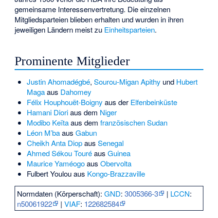
gemeinsame Interessenvertretung. Die einzelnen
Mitgliedsparteien blieben erhalten und wurden in ihren
jeweiligen Ländern meist zu
Einheitsparteien
.
Prominente Mitglieder
Justin Ahomadégbé
,
Sourou-Migan Apithy
und
Hubert
Maga
aus
Dahomey
Félix Houphouët-Boigny
aus der
Elfenbeinküste
Hamani Diori
aus dem
Niger
Modibo Keïta
aus dem
französischen Sudan
Léon M’ba
aus
Gabun
Cheikh Anta Diop
aus
Senegal
Ahmed Sékou Touré
aus
Guinea
Maurice Yaméogo
aus
Obervolta
Fulbert Youlou
aus
Kongo-Brazzaville
Normdaten (Körperschaft):
GND
:
3005366-3
|
LCCN
:
n50061922
|
VIAF
:
122682584