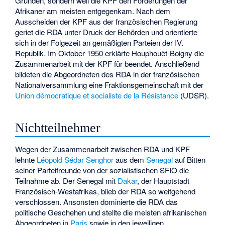
Gründen, sondern weil die KPF den Forderungen der
Afrikaner am meisten entgegenkam. Nach dem
Ausscheiden der KPF aus der französischen Regierung
geriet die RDA unter Druck der Behörden und orientierte
sich in der Folgezeit an gemäßigten Parteien der IV.
Republik. Im Oktober 1950 erklärte Houphouët-Boigny die
Zusammenarbeit mit der KPF für beendet. Anschließend
bildeten die Abgeordneten des RDA in der französischen
Nationalversammlung eine Fraktionsgemeinschaft mit der
Union démocratique et socialiste de la Résistance
(UDSR).
Nichtteilnehmer
Wegen der Zusammenarbeit zwischen RDA und KPF
lehnte
Léopold Sédar Senghor
aus dem
Senegal
auf Bitten
seiner Parteifreunde von der sozialistischen SFIO die
Teilnahme ab. Der Senegal mit
Dakar
, der Hauptstadt
Französisch-Westafrikas, blieb der RDA so weitgehend
verschlossen. Ansonsten dominierte die RDA das
politische Geschehen und stellte die meisten afrikanischen
Abgeordneten in
Paris
sowie in den jeweiligen