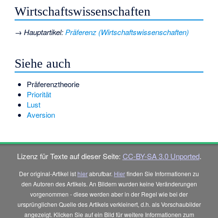
Wirtschaftswissenschaften
→
Hauptartikel
:
Präferenz (Wirtschaftswissenschaften)
Siehe auch
Präferenztheorie
Priorität
Lust
Aversion
Lizenz für Texte auf dieser Seite:
CC-BY-SA 3.0 Unported
.
Der original-Artikel ist
hier
abrufbar.
Hier
finden Sie Informationen zu
den Autoren des Artikels. An Bildern wurden keine Veränderungen
vorgenommen - diese werden aber in der Regel wie bei der
ursprünglichen Quelle des Artikels verkleinert, d.h. als Vorschaubilder
angezeigt. Klicken Sie auf ein Bild für weitere Informationen zum