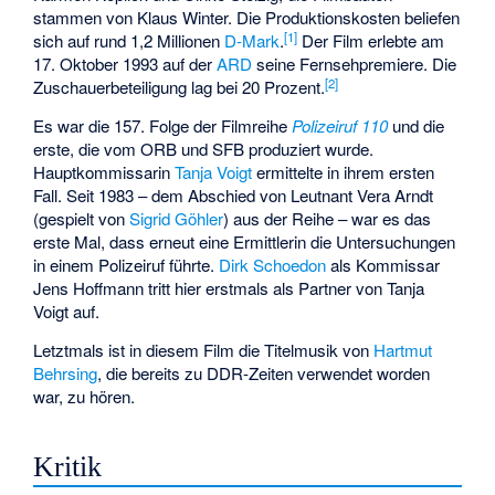
stammen von
Klaus Winter
. Die Produktionskosten beliefen
[
1
]
sich auf rund 1,2 Millionen
D-Mark
.
Der Film erlebte am
17. Oktober 1993 auf der
ARD
seine Fernsehpremiere. Die
[
2
]
Zuschauerbeteiligung lag bei 20 Prozent.
Es war die 157. Folge der Filmreihe
Polizeiruf 110
und die
erste, die vom ORB und SFB produziert wurde.
Hauptkommissarin
Tanja Voigt
ermittelte in ihrem ersten
Fall. Seit 1983 – dem Abschied von Leutnant Vera Arndt
(gespielt von
Sigrid Göhler
) aus der Reihe – war es das
erste Mal, dass erneut eine Ermittlerin die Untersuchungen
in einem Polizeiruf führte.
Dirk Schoedon
als Kommissar
Jens Hoffmann tritt hier erstmals als Partner von Tanja
Voigt auf.
Letztmals ist in diesem Film die Titelmusik von
Hartmut
Behrsing
, die bereits zu DDR-Zeiten verwendet worden
war, zu hören.
Kritik