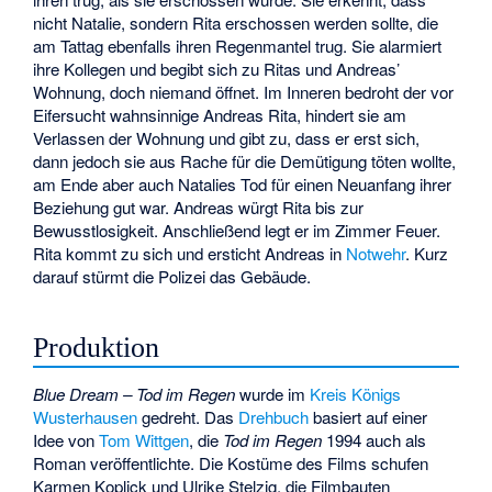
nicht Natalie, sondern Rita erschossen werden sollte, die
am Tattag ebenfalls ihren Regenmantel trug. Sie alarmiert
ihre Kollegen und begibt sich zu Ritas und Andreas’
Wohnung, doch niemand öffnet. Im Inneren bedroht der vor
Eifersucht wahnsinnige Andreas Rita, hindert sie am
Verlassen der Wohnung und gibt zu, dass er erst sich,
dann jedoch sie aus Rache für die Demütigung töten wollte,
am Ende aber auch Natalies Tod für einen Neuanfang ihrer
Beziehung gut war. Andreas würgt Rita bis zur
Bewusstlosigkeit. Anschließend legt er im Zimmer Feuer.
Rita kommt zu sich und ersticht Andreas in
Notwehr
. Kurz
darauf stürmt die Polizei das Gebäude.
Produktion
Blue Dream – Tod im Regen
wurde im
Kreis Königs
Wusterhausen
gedreht. Das
Drehbuch
basiert auf einer
Idee von
Tom Wittgen
, die
Tod im Regen
1994 auch als
Roman veröffentlichte. Die Kostüme des Films schufen
Karmen Koplick
und
Ulrike Stelzig
, die Filmbauten