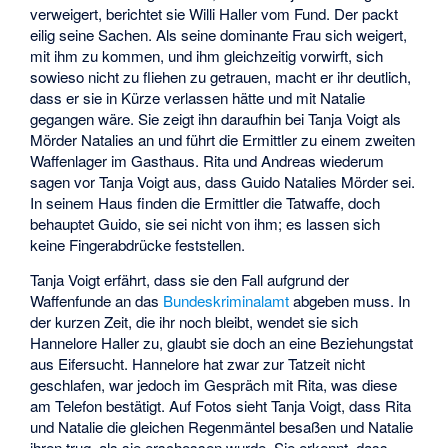
verweigert, berichtet sie Willi Haller vom Fund. Der packt
eilig seine Sachen. Als seine dominante Frau sich weigert,
mit ihm zu kommen, und ihm gleichzeitig vorwirft, sich
sowieso nicht zu fliehen zu getrauen, macht er ihr deutlich,
dass er sie in Kürze verlassen hätte und mit Natalie
gegangen wäre. Sie zeigt ihn daraufhin bei Tanja Voigt als
Mörder Natalies an und führt die Ermittler zu einem zweiten
Waffenlager im Gasthaus. Rita und Andreas wiederum
sagen vor Tanja Voigt aus, dass Guido Natalies Mörder sei.
In seinem Haus finden die Ermittler die Tatwaffe, doch
behauptet Guido, sie sei nicht von ihm; es lassen sich
keine Fingerabdrücke feststellen.
Tanja Voigt erfährt, dass sie den Fall aufgrund der
Waffenfunde an das
Bundeskriminalamt
abgeben muss. In
der kurzen Zeit, die ihr noch bleibt, wendet sie sich
Hannelore Haller zu, glaubt sie doch an eine Beziehungstat
aus Eifersucht. Hannelore hat zwar zur Tatzeit nicht
geschlafen, war jedoch im Gespräch mit Rita, was diese
am Telefon bestätigt. Auf Fotos sieht Tanja Voigt, dass Rita
und Natalie die gleichen Regenmäntel besaßen und Natalie
ihren trug, als sie erschossen wurde. Sie erkennt, dass