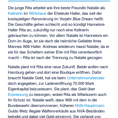
Die junge Rita arbeitet wie ihre beste Freundin Natalie als
Kellnerin
im
Wirtshaus
der Eheleute Haller, das seit der
kostspieligen Renovierung im Vorjahr
Blue Dream
heißt.
Die Geschäfte gehen schlecht und so kündigt Hannelore
Haller Rita an, zukünftig nur noch eine Kellnerin
gebrauchen zu können. Vor allem Natalie ist Hannelore ein
Dorn im Auge, ist sie doch die heimliche Geliebte ihres
Mannes Willi Haller. Andreas wiederum hasst Natalie, da er
sie für das Scheitern seiner Ehe mit Rita verantwortlich
macht – Rita ist nach der Trennung zu Natalie gezogen.
Natalie plant mit Rita eine neue Zukunft. Beide wollen nach
Hamburg gehen und dort eine Boutique eröffnen. Dafür
braucht Natalie Geld, hat sie beim
Unternehmensberater
doch angegeben, zur Ladeneröffnung 70.000 Mark
Eigenkapital beizusteuern. Sie plant, das Geld über
Erpressung
zu besorgen, wobei Rita als Mitwisserin auch
ihr Schutz ist. Natalie weiß, dass Willi mit dem in die
Bundeswehr übernommenen, früheren
NVA
-
Hauptmann
Guido Welz illegale Waffenverkäufe aus NVA-Beständen
betreibt und dabei viel Geld einnimmt. Sie verlangt von