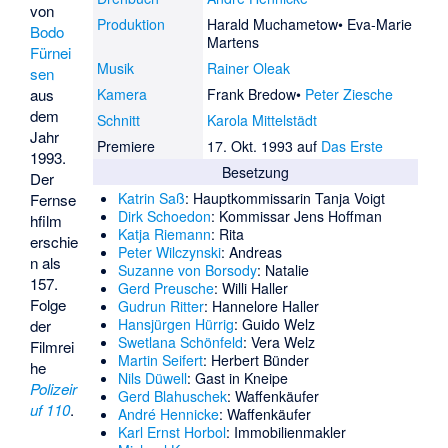
von
Produktion
Harald Muchametow
Eva-Marie
Bodo
Martens
Fürnei
Musik
Rainer Oleak
sen
aus
Kamera
Frank Bredow
Peter Ziesche
dem
Schnitt
Karola Mittelstädt
Jahr
Premiere
17. Okt. 1993 auf
Das Erste
1993.
Besetzung
Der
Katrin Saß
: Hauptkommissarin Tanja Voigt
Fernse
Dirk Schoedon
: Kommissar Jens Hoffman
hfilm
Katja Riemann
: Rita
erschie
Peter Wilczynski
: Andreas
n als
Suzanne von Borsody
: Natalie
157.
Gerd Preusche
: Willi Haller
Folge
Gudrun Ritter
: Hannelore Haller
Hansjürgen Hürrig
: Guido Welz
der
Swetlana Schönfeld
: Vera Welz
Filmrei
Martin Seifert
: Herbert Bünder
he
Nils Düwell
: Gast in Kneipe
Polizeir
Gerd Blahuschek
: Waffenkäufer
uf 110
.
André Hennicke
: Waffenkäufer
Karl Ernst Horbol
: Immobilienmakler