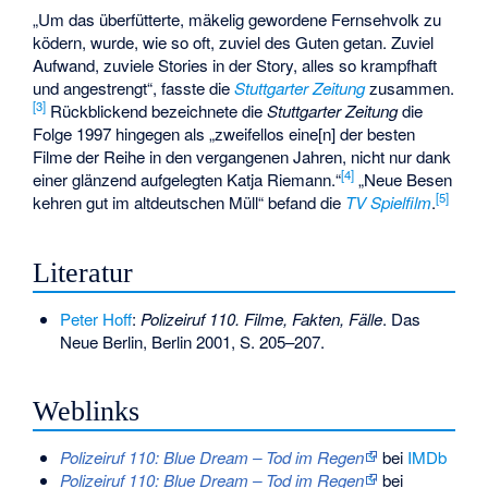
„Um das überfütterte, mäkelig gewordene Fernsehvolk zu
ködern, wurde, wie so oft, zuviel des Guten getan. Zuviel
Aufwand, zuviele Stories in der Story, alles so krampfhaft
und angestrengt“, fasste die
Stuttgarter Zeitung
zusammen.
[
3
]
Rückblickend bezeichnete die
Stuttgarter Zeitung
die
Folge 1997 hingegen als „zweifellos eine[n] der besten
Filme der Reihe in den vergangenen Jahren, nicht nur dank
[
4
]
einer glänzend aufgelegten Katja Riemann.“
„Neue Besen
[
5
]
kehren gut im altdeutschen Müll“ befand die
TV Spielfilm
.
Literatur
Peter Hoff
:
Polizeiruf 110. Filme, Fakten, Fälle
. Das
Neue Berlin, Berlin 2001, S. 205–207.
Weblinks
Polizeiruf 110: Blue Dream – Tod im Regen
bei
IMDb
Polizeiruf 110: Blue Dream – Tod im Regen
bei