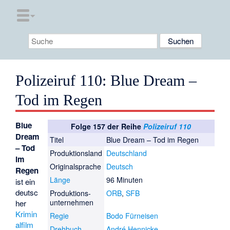
Polizeiruf 110: Blue Dream –
Tod im Regen
Blue
Folge 157 der Reihe
Polizeiruf 110
Dream
Titel
Blue Dream – Tod im Regen
– Tod
Produktionsland
Deutschland
im
Originalsprache
Deutsch
Regen
Länge
96 Minuten
ist ein
deutsc
Produktions­
ORB
,
SFB
unternehmen
her
Krimin
Regie
Bodo Fürneisen
alfilm
Drehbuch
André Hennicke