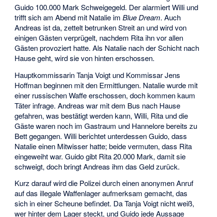
Guido 100.000 Mark Schweigegeld. Der alarmiert Willi und
trifft sich am Abend mit Natalie im
Blue Dream
. Auch
Andreas ist da, zettelt betrunken Streit an und wird von
einigen Gästen verprügelt, nachdem Rita ihn vor allen
Gästen provoziert hatte. Als Natalie nach der Schicht nach
Hause geht, wird sie von hinten erschossen.
Hauptkommissarin Tanja Voigt und Kommissar Jens
Hoffman beginnen mit den Ermittlungen. Natalie wurde mit
einer russischen Waffe erschossen, doch kommen kaum
Täter infrage. Andreas war mit dem Bus nach Hause
gefahren, was bestätigt werden kann, Willi, Rita und die
Gäste waren noch im Gastraum und Hannelore bereits zu
Bett gegangen. Willi berichtet unterdessen Guido, dass
Natalie einen Mitwisser hatte; beide vermuten, dass Rita
eingeweiht war. Guido gibt Rita 20.000 Mark, damit sie
schweigt, doch bringt Andreas ihm das Geld zurück.
Kurz darauf wird die Polizei durch einen anonymen Anruf
auf das illegale Waffenlager aufmerksam gemacht, das
sich in einer Scheune befindet. Da Tanja Voigt nicht weiß,
wer hinter dem Lager steckt, und Guido jede Aussage