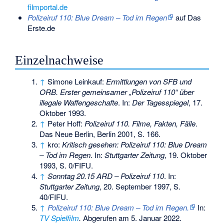
filmportal.de
Polizeiruf 110: Blue Dream – Tod im Regen
auf Das
Erste.de
Einzelnachweise
↑
Simone Leinkauf:
Ermittlungen von SFB und
ORB. Erster gemeinsamer „Polizeiruf 110“ über
illegale Waffengeschafte
. In:
Der Tagesspiegel
, 17.
Oktober 1993.
↑
Peter Hoff:
Polizeiruf 110. Filme, Fakten, Fälle
.
Das Neue Berlin, Berlin 2001, S. 166.
↑
kro:
Kritisch gesehen: Polizeiruf 110: Blue Dream
– Tod im Regen
. In:
Stuttgarter Zeitung
, 19. Oktober
1993, S. 0/FIFU.
↑
Sonntag 20.15 ARD – Polizeiruf 110
. In:
Stuttgarter Zeitung
, 20. September 1997, S.
40/FIFU.
↑
Polizeiruf 110: Blue Dream – Tod im Regen.
In:
TV Spielfilm
.
Abgerufen am 5. Januar 2022
.