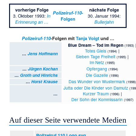
vorherige Folge
nächste Folge
Polizeiruf-110
-
3. Oktober 1993:
30. Januar 1994:
In
Folgen
Erinnerung an …
Bullerjahn
Polizeiruf-110
-Folgen mit
Tanja Voigt
und …
Blue Dream – Tod im Regen
(1993)
Totes Gleis
|
(1994)
…
Jens Hoffmann
Sieben Tage Freiheit
|
(1995)
Im Netz
(1995)
Opfergang
…
Jürgen Kochan
(1994)
Die Gazelle
…
Groth und Hinrichs
(1996)
Das Wunder von Wustermark
…
Horst Krause
(1998
Jutta oder Die Kinder von Damutz
(199
Kurzer Traum
|
…
(1996)
Der Sohn der Kommissarin
(1997)
Auf dieser Seite verwendete Medien
Polizeiruf 110 Logo.svg