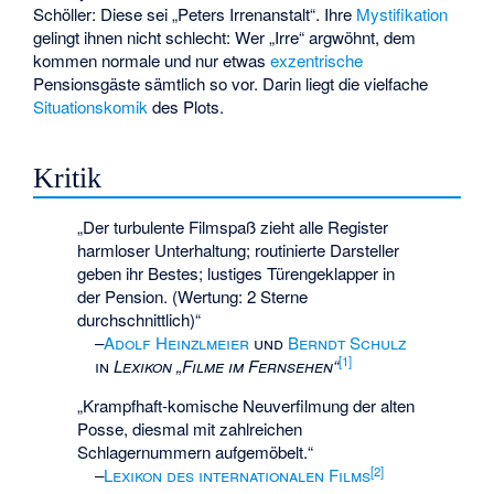
Schöller: Diese sei „Peters Irrenanstalt“. Ihre
Mystifikation
gelingt ihnen nicht schlecht: Wer „Irre“ argwöhnt, dem
kommen normale und nur etwas
exzentrische
Pensionsgäste sämtlich so vor. Darin liegt die vielfache
Situationskomik
des Plots.
Kritik
„Der turbulente Filmspaß zieht alle Register
harmloser Unterhaltung; routinierte Darsteller
geben ihr Bestes; lustiges Türengeklapper in
der Pension. (Wertung: 2 Sterne
durchschnittlich)“
–
Adolf Heinzlmeier
und
Berndt Schulz
[
1
]
in
Lexikon „Filme im Fernsehen“
„Krampfhaft-komische Neuverfilmung der alten
Posse, diesmal mit zahlreichen
Schlagernummern aufgemöbelt.“
[
2
]
–
Lexikon des internationalen Films