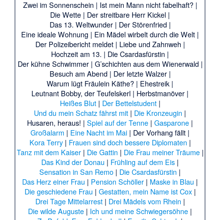
Zwei im Sonnenschein
|
Ist mein Mann nicht fabelhaft?
|
Die Wette
|
Der streitbare Herr Kickel
|
Das 13. Weltwunder
|
Der Störenfried
|
Eine ideale Wohnung
|
Ein Mädel wirbelt durch die Welt
|
Der Polizeibericht meldet
|
Liebe und Zahnweh
|
Hochzeit am 13.
|
Die Csardasfürstin
|
Der kühne Schwimmer
|
G’schichten aus dem Wienerwald
|
Besuch am Abend
|
Der letzte Walzer
|
Warum lügt Fräulein Käthe?
|
Ehestreik
|
Leutnant Bobby, der Teufelskerl
|
Herbstmanöver
|
Heißes Blut
|
Der Bettelstudent
|
Und du mein Schatz fährst mit
|
Die Kronzeugin
|
Husaren, heraus!
|
Spiel auf der Tenne
|
Gasparone
|
Großalarm
|
Eine Nacht im Mai
|
Der Vorhang fällt
|
Kora Terry
|
Frauen sind doch bessere Diplomaten
|
Tanz mit dem Kaiser
|
Die Gattin
|
Die Frau meiner Träume
|
Das Kind der Donau
|
Frühling auf dem Eis
|
Sensation in San Remo
|
Die Csardasfürstin
|
Das Herz einer Frau
|
Pension Schöller
|
Maske in Blau
|
Die geschiedene Frau
|
Gestatten, mein Name ist Cox
|
Drei Tage Mittelarrest
|
Drei Mädels vom Rhein
|
Die wilde Auguste
|
Ich und meine Schwiegersöhne
|