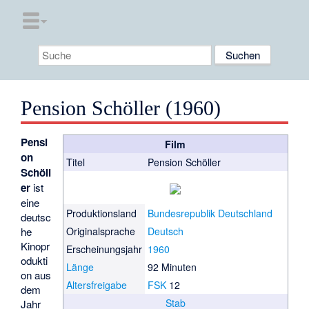
Pension Schöller (1960)
Pensi
Film
on
Titel
Pension Schöller
Schöll
er
ist
eine
Produktionsland
Bundesrepublik Deutschland
deutsc
he
Originalsprache
Deutsch
Kinopr
Erscheinungsjahr
1960
odukti
Länge
92 Minuten
on aus
Altersfreigabe
FSK
12
dem
Stab
Jahr