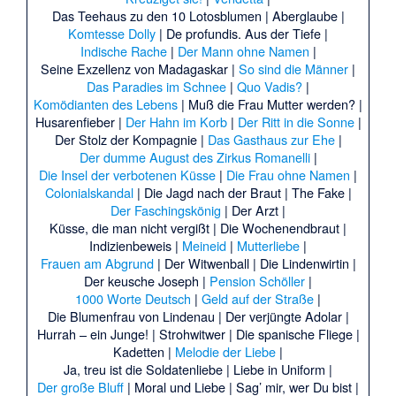
Das Teehaus zu den 10 Lotosblumen
|
Aberglaube
|
Komtesse Dolly
|
De profundis. Aus der Tiefe
|
Indische Rache
|
Der Mann ohne Namen
|
Seine Exzellenz von Madagaskar
|
So sind die Männer
|
Das Paradies im Schnee
|
Quo Vadis?
|
Komödianten des Lebens
|
Muß die Frau Mutter werden?
|
Husarenfieber
|
Der Hahn im Korb
|
Der Ritt in die Sonne
|
Der Stolz der Kompagnie
|
Das Gasthaus zur Ehe
|
Der dumme August des Zirkus Romanelli
|
Die Insel der verbotenen Küsse
|
Die Frau ohne Namen
|
Colonialskandal
|
Die Jagd nach der Braut
|
The Fake
|
Der Faschingskönig
|
Der Arzt
|
Küsse, die man nicht vergißt
|
Die Wochenendbraut
|
Indizienbeweis
|
Meineid
|
Mutterliebe
|
Frauen am Abgrund
|
Der Witwenball
|
Die Lindenwirtin
|
Der keusche Joseph
|
Pension Schöller
|
1000 Worte Deutsch
|
Geld auf der Straße
|
Die Blumenfrau von Lindenau
|
Der verjüngte Adolar
|
Hurrah – ein Junge!
|
Strohwitwer
|
Die spanische Fliege
|
Kadetten
|
Melodie der Liebe
|
Ja, treu ist die Soldatenliebe
|
Liebe in Uniform
|
Der große Bluff
|
Moral und Liebe
|
Sag’ mir, wer Du bist
|