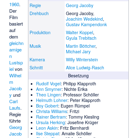
1960
.
Regie
Georg Jacoby
Der
Drehbuch
Georg Jacoby,
Film
Joachim Wedekind
,
basiert
Gustav Kampendonk
auf
Produktion
Walter Koppel
,
dem
Gyula Trebitsch
gleichn
Musik
Martin Böttcher
,
amige
Michael Jary
n
Kamera
Willy Winterstein
Lustsp
Schnitt
Alice Ludwig-Rasch
iel
von
Wilhel
Besetzung
m
Rudolf Vogel
: Philipp Klapproth
Jacob
Ann Smyrner
: Nichte Erika
y
und
Theo Lingen
: Professor Schöller
Helmuth Lohner
: Peter Klapproth
Carl
Boy Gobert
: Eugen Rümpel
Laufs
.
Christa Williams
: Fritzi
Regie
Rainer Bertram
: Tommy Kiesling
führte
Ursula Herking
: Josefine Krüger
Georg
Leon Askin
: Fritz Bernhardi
Jacob
Ilse Steppat
: Amalie Schöller