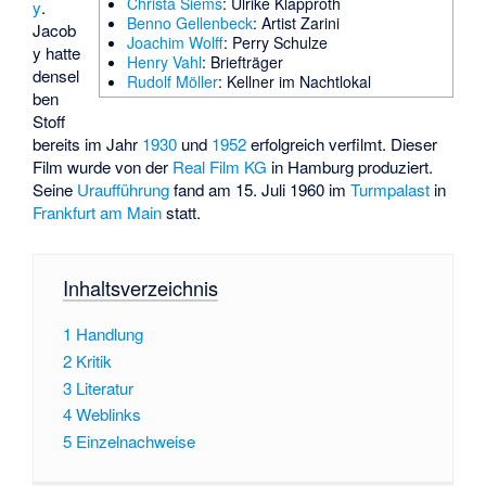
Christa Siems
: Ulrike Klapproth
y
.
Benno Gellenbeck
: Artist Zarini
Jacob
Joachim Wolff
: Perry Schulze
y hatte
Henry Vahl
: Briefträger
densel
Rudolf Möller
: Kellner im Nachtlokal
ben
Stoff
bereits im Jahr
1930
und
1952
erfolgreich verfilmt. Dieser
Film wurde von der
Real Film KG
in Hamburg produziert.
Seine
Uraufführung
fand am 15. Juli 1960 im
Turmpalast
in
Frankfurt am Main
statt.
Inhaltsverzeichnis
1
Handlung
2
Kritik
3
Literatur
4
Weblinks
5
Einzelnachweise