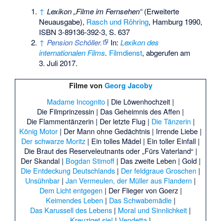
↑
Lexikon „Filme im Fernsehen“
(Erweiterte
Neuausgabe),
Rasch und Röhring
, Hamburg 1990,
ISBN 3-89136-392-3
, S. 637
↑
Pension Schöller.
In:
Lexikon des
internationalen Films
.
Filmdienst
,
abgerufen am
3. Juli 2017
.
Filme von
Georg Jacoby
Madame Incognito
|
Die Löwenhochzeit
|
Die Filmprinzessin
|
Das Geheimnis des Affen
|
Die Flammentänzerin
|
Der letzte Flug
|
Die Tänzerin
|
König Motor
|
Der Mann ohne Gedächtnis
|
Irrende Liebe
|
Der schwarze Moritz
|
Ein tolles Mädel
|
Ein toller Einfall
|
Die Braut des Reserveleutnants oder „Fürs Vaterland“
|
Der Skandal
|
Bogdan Stimoff
|
Das zweite Leben
|
Gold
|
Die Entdeckung Deutschlands
|
Der feldgraue Groschen
|
Unsühnbar
|
Jan Vermeulen, der Müller aus Flandern
|
Dem Licht entgegen
|
Der Flieger von Goerz
|
Keimendes Leben
|
Das Schwabemädle
|
Das Karussell des Lebens
|
Moral und Sinnlichkeit
|
Kreuziget sie!
|
Vendetta
|