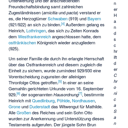
Unterwerfung und der anschließenden
n
Freundschaftsbindung samt zahlreichen
er
Zugeständnissen (
amicitia
und
pacta
) verstand er
H
es, die Herzogtümer
Schwaben
(919) und
Bayern
a
[
4
]
(921/922) an sich zu binden.
Außerdem gelang es
n
Heinrich,
Lothringen
, das sich zu Zeiten Konrads
d
dem
Westfrankenreich
angeschlossen hatte, dem
s
ostfränkischen
Königreich wieder anzugliedern
c
(925).
hr
ift
Um seiner Familie die durch ihn erlangte Herrschaft
d
über das Ostfrankenreich und diesem zugleich die
er
Einheit zu sichern, wurde zumindest 929/930 eine
C
Vorentscheidung zugunsten der alleinigen
hr
[
5
]
Thronfolge Ottos getroffen.
In einer an seine
o
Gemahlin gerichteten Urkunde vom 16. September
ni
[
6
]
[
7
]
929,
der sogenannten
Hausordnung
, bestimmte
c
Heinrich mit
Quedlinburg
,
Pöhlde
,
Nordhausen
,
a
Grone
und
Duderstadt
das Witwengut für Mathilde.
S
Alle
Großen
des Reiches und sein Sohn Otto
a
wurden zur Anerkennung und Unterstützung dieses
n
Testaments aufgerufen. Der jüngste Sohn Brun