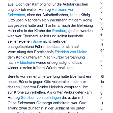
o
aus. Doch der Kampf ging für die Aufständischen
a
unglücklich weiter. Herzog
Hermann von
n
Schwaben
, einer der Aufständischen, lief zu König
d
Otto über. Nachdem sich Wichmann mit dem König
er
ausgesöhnt hatte und Thankmar nach der Befreiung
S
Heinrichs in der Kirche der
Eresburg
getötet worden
ei
war, war Eberhard isoliert und selbst innerhalb
te
seiner eigenen
Sippe
nicht mehr der
H
unangefochtene Führer, so dass er sich auf
er
Vermittlung des Erzbischofs
Friedrich von Mainz
m
dem König unterwarf. Nach kurzer Verbannung
a
nach
Hildesheim
wurde er begnadigt und bald
n
wieder in seine frühere Würde restituiert.
n
Bereits vor seiner Unterwerfung hatte Eberhard ein
Bi
neues Bündnis gegen Otto vorbereitet, indem er
llu
dessen jüngerem Bruder Heinrich versprach, ihm
n
zur Krone zu verhelfen. Als dritter Verbündeter kam
g
Herzog
Giselbert von Lothringen
dazu, der mit
s.
Ottos Schwester Gerberga verheiratet war. Otto
Ill
errang zwar zunächst in der
Schlacht bei Birten
u