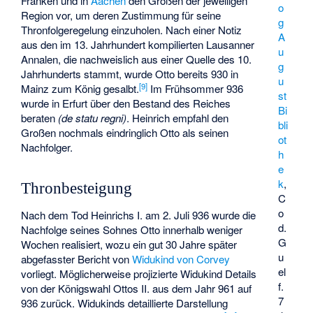
Franken und in
Aachen
den Großen der jeweiligen
o
Region vor, um deren Zustimmung für seine
g
Thronfolgeregelung einzuholen. Nach einer Notiz
A
aus den im 13. Jahrhundert kompilierten Lausanner
u
Annalen, die nachweislich aus einer Quelle des 10.
g
Jahrhunderts stammt, wurde Otto bereits 930 in
u
[
9
]
Mainz zum König gesalbt.
Im Frühsommer 936
st
wurde in Erfurt über den Bestand des Reiches
Bi
beraten
(de statu regni)
. Heinrich empfahl den
bli
Großen nochmals eindringlich Otto als seinen
ot
Nachfolger.
h
e
k
,
Thronbesteigung
C
o
Nach dem Tod Heinrichs I. am 2. Juli 936 wurde die
d.
Nachfolge seines Sohnes Otto innerhalb weniger
G
Wochen realisiert, wozu ein gut 30 Jahre später
u
abgefasster Bericht von
Widukind von Corvey
el
vorliegt. Möglicherweise projizierte Widukind Details
f.
von der Königswahl Ottos II. aus dem Jahr 961 auf
7
936 zurück. Widukinds detaillierte Darstellung