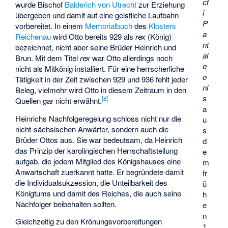
ct
wurde Bischof
Balderich von Utrecht
zur Erziehung
i
übergeben und damit auf eine geistliche Laufbahn
P
vorbereitet. In einem
Memorialbuch
des
Klosters
a
Reichenau
wird Otto bereits 929 als
rex
(König)
nt
bezeichnet, nicht aber seine Brüder Heinrich und
al
Brun. Mit dem Titel
rex
war Otto allerdings noch
e
nicht als Mitkönig installiert. Für eine herrscherliche
o
Tätigkeit in der Zeit zwischen 929 und 936 fehlt jeder
ni
Beleg, vielmehr wird Otto in diesem Zeitraum in den
s
[
8
]
Quellen gar nicht erwähnt.
a
Heinrichs Nachfolgeregelung schloss nicht nur die
u
nicht-sächsischen Anwärter, sondern auch die
s
Brüder Ottos aus. Sie war bedeutsam, da Heinrich
d
das Prinzip der karolingischen Herrschaftsteilung
e
aufgab, die jedem Mitglied des Königshauses eine
m
Anwartschaft zuerkannt hatte. Er begründete damit
fr
die Individualsukzession, die Unteilbarkeit des
ü
Königtums und damit des Reiches, die auch seine
h
Nachfolger beibehalten sollten.
e
n
Gleichzeitig zu den Krönungsvorbereitungen
1