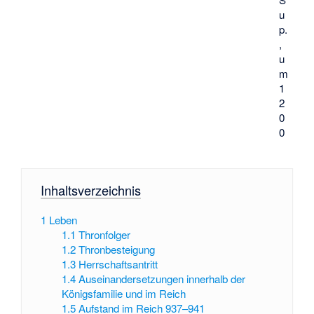
u
p.
,
u
m
1
2
0
0
Inhaltsverzeichnis
1
Leben
1.1
Thronfolger
1.2
Thronbesteigung
1.3
Herrschaftsantritt
1.4
Auseinandersetzungen innerhalb der
Königsfamilie und im Reich
1.5
Aufstand im Reich 937–941