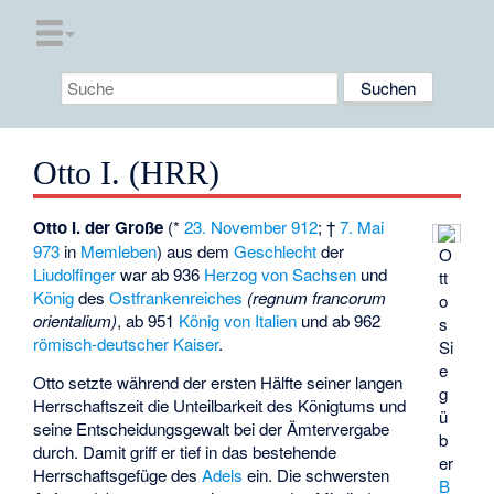
Otto I. (HRR)
Otto I. der Große
(*
23. November
912
; †
7. Mai
973
in
Memleben
) aus dem
Geschlecht
der
O
Liudolfinger
war ab 936
Herzog von Sachsen
und
tt
König
des
Ostfrankenreiches
(regnum francorum
o
orientalium)
, ab 951
König von Italien
und ab 962
s
römisch-deutscher Kaiser
.
Si
e
Otto setzte während der ersten Hälfte seiner langen
g
Herrschaftszeit die Unteilbarkeit des Königtums und
ü
seine Entscheidungsgewalt bei der Ämtervergabe
b
durch. Damit griff er tief in das bestehende
er
Herrschaftsgefüge des
Adels
ein. Die schwersten
B