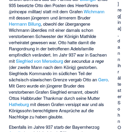
]
935 besetzte Otto den Posten des Heerführers
re
(princeps militae)
statt mit dem Grafen
Wichmann
g[
mit dessen jüngerem und ärmerem Bruder
in
Hermann Billung
, obwohl der übergangene
a]
Wichmann überdies mit einer damals schon
,
verstorbenen Schwester der Königin Mathilde
d
verheiratet gewesen war. Otto hatte damit die
a
Rangordnung in der betroffenen Adelsfamilie
n
empfindlich verändert. Im Jahr 937 war in Sachsen
n
mit
Siegfried von Merseburg
der
secundus a rege
ih
(der zweite Mann nach dem König) gestorben.
r
Siegfrieds Kommando im südlichen Teil der
äl
sächsisch-slawischen Grenze vergab Otto an
Gero
.
te
Mit Gero wurde ein jüngerer Bruder des
st
verstorbenen Grafen Siegfried ernannt, obwohl
er
Ottos Halbbruder Thankmar durch seine Mutter
S
Hatheburg
mit diesen Grafen versippt war und als
o
Königssohn berechtigtere Ansprüche auf die
h
Nachfolge zu haben glaubte.
n
Ebenfalls im Jahre 937 starb der Bayernherzog
O