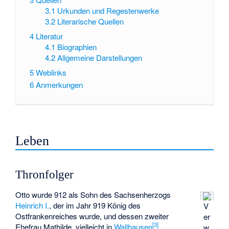
3.1
Urkunden und Regestenwerke
3.2
Literarische Quellen
4
Literatur
4.1
Biographien
4.2
Allgemeine Darstellungen
5
Weblinks
6
Anmerkungen
Leben
Thronfolger
Otto wurde 912 als Sohn des Sachsenherzogs
Heinrich I.
, der im Jahr 919 König des
V
Ostfrankenreiches wurde, und dessen zweiter
er
[
3
]
Ehefrau
Mathilde
, vielleicht in
Wallhausen
,
w