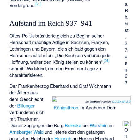
s.
[
25
]
Vordergrund.
R
h.
Aufstand im Reich 937–941
hi
st
Ottos Politik brüskierte gleich zu Beginn seiner
.
Herrschaft mächtige Adlige in Sachsen, Franken,
2
Lothringen und Bayern, die sich bald gegen den
7,
Herrscher auflehnten: „Die Sachsen verloren jede
p
[
26
]
Hoffnung, weiter den König stellen zu können“,
a
schreibt Widukind, um den Ernst der Lage zu
g.
charakterisieren.
6
3
Der Frankenherzog Eberhard und Graf Wichmann
der Ältere aus
dem Geschlecht
(c) Berthold Werner,
CC BY-SA 3.0
der
Billunger
Königsthron
im Aachener Dom
verbündeten sich
mit Thankmar.
Dieser zog gegen die Burg
Belecke
bei
Warstein
im
O
Arnsberger Wald
und lieferte dort den gefangen
tt
gesetzten Halbbruder
Heinrich
an Herzog Eberhard