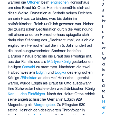
warben die
Ottonen
beim
englischen
Königshaus
3.
um eine Braut für Otto. Heinrich bemühte sich auf
J
diese Weise, Dynastien außerhalb seines Reiches
a
an sein Haus zu binden, was bis dahin im
hr
ostfränkischen Reich unüblich gewesen war. Neben
h
der zusätzlichen Legitimation durch die Verbindung
u
mit einem anderen Herrscherhaus spiegelte sich
n
darin eine Stärkung des „Sachsentums“, da sich die
d
englischen Herrscher auf die im 5. Jahrhundert auf
er
die Insel ausgewanderten Sachsen beriefen.
t.
Darüber hinaus brachte die Braut das Prestige mit,
W
aus der Familie des als
Märtyrerkönig
gestorbenen
ol
Heiligen
Oswald
zu stammen. Nachdem die zwei
fe
Halbschwestern
Edgith
und
Edgiva
des englischen
n
Königs
Æthelstan
an den Hof Heinrichs I. gereist
b
waren, wurde Edgith als Braut für Otto ausgewählt.
üt
Ihre Schwester heiratete den westfränkischen König
te
Karl III. den Einfältigen
. Nach der Heirat Ottos erhielt
l,
seine angelsächsische Gemahlin Edgith 929
H
Magdeburg als
Morgengabe
. Zu Pfingsten 930
er
stellte Heinrich den designierten Thronfolger in
z