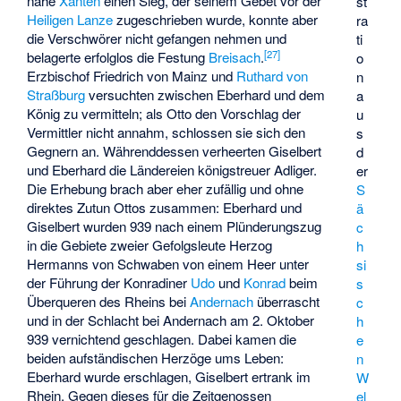
nahe
Xanten
einen Sieg, der seinem Gebet vor der
st
Heiligen Lanze
zugeschrieben wurde, konnte aber
ra
die Verschwörer nicht gefangen nehmen und
ti
[
27
]
belagerte erfolglos die Festung
Breisach
.
o
Erzbischof Friedrich von Mainz und
Ruthard von
n
Straßburg
versuchten zwischen Eberhard und dem
a
König zu vermitteln; als Otto den Vorschlag der
u
Vermittler nicht annahm, schlossen sie sich den
s
Gegnern an. Währenddessen verheerten Giselbert
d
und Eberhard die Ländereien königstreuer Adliger.
er
Die Erhebung brach aber eher zufällig und ohne
S
direktes Zutun Ottos zusammen: Eberhard und
ä
Giselbert wurden 939 nach einem Plünderungszug
c
in die Gebiete zweier Gefolgsleute Herzog
h
Hermanns von Schwaben von einem Heer unter
si
der Führung der Konradiner
Udo
und
Konrad
beim
s
Überqueren des Rheins bei
Andernach
überrascht
c
und in der
Schlacht bei Andernach
am 2. Oktober
h
939 vernichtend geschlagen. Dabei kamen die
e
beiden aufständischen Herzöge ums Leben:
n
Eberhard wurde erschlagen, Giselbert ertrank im
W
Rhein. Gegen dieses für die Zeitgenossen
el