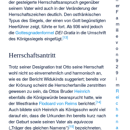
der gesteigerte Herrschaftsanspruch gegenüber
er
seinem Vater wird auch in der Veränderung der
F
Herrschaftszeichen deutlich. Den ostfränkischen
a
Typus des Siegels, der einen von Gott begünstigten
m
Heerführer zeigt, führte er fort. Ab 936 wird jedoch
ili
die
Gottesgnadenformel
DEI Gratia
in die Umschrift
e
[
13
]
des Königssiegels eingefügt.
v
o
n
Herrschaftsantritt
9
2
Trotz seiner Designation trat Otto seine Herrschaft
9
wohl nicht so einvernehmlich und harmonisch an,
i
wie es der Bericht Widukinds suggeriert; bereits vor
m
der Krönung scheint die Herrscherfamilie zerstritten
R
gewesen zu sein, da Ottos Bruder
Heinrich
ei
ebenfalls die Königswürde beansprucht hatte, wie
[
14
]
c
der Westfranke
Flodoard von Reims
berichtet.
h
Auch bildete sich Heinrich als Königssohn wohl viel
e
darauf ein, dass die Urkunden ihn bereits kurz nach
n
der Geburt sowie seinen Vater als
equivocos
[
15
]
a
(„Träger des gleichen Namens“)
bezeichneten.