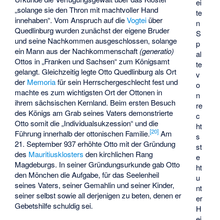
ei
„solange sie den Thron mit machtvoller Hand
te
innehaben“. Vom Anspruch auf die
Vogtei
über
n
Quedlinburg wurden zunächst der eigene Bruder
S
und seine Nachkommen ausgeschlossen, solange
p
ein Mann aus der Nachkommenschaft
(generatio)
al
Ottos in „Franken und Sachsen“ zum Königsamt
te
gelangt. Gleichzeitig legte Otto Quedlinburg als Ort
v
der
Memoria
für sein Herrschergeschlecht fest und
o
machte es zum wichtigsten Ort der Ottonen in
n
ihrem sächsischen Kernland. Beim ersten Besuch
re
des Königs am Grab seines Vaters demonstrierte
c
Otto somit die „Individualsukzession“ und die
ht
[
20
]
Führung innerhalb der ottonischen Familie.
Am
s
21. September 937 erhöhte Otto mit der Gründung
st
des
Mauritiusklosters
den kirchlichen Rang
e
Magdeburgs. In seiner Gründungsurkunde gab Otto
ht
den Mönchen die Aufgabe, für das Seelenheil
u
seines Vaters, seiner Gemahlin und seiner Kinder,
nt
seiner selbst sowie all derjenigen zu beten, denen er
er
Gebetshilfe schuldig sei.
H
ei