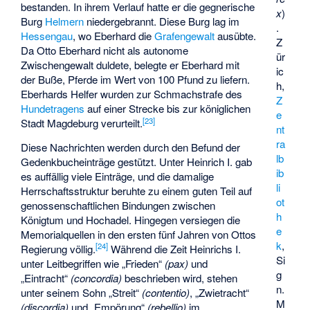
bestanden. In ihrem Verlauf hatte er die gegnerische
x
)
Burg
Helmern
niedergebrannt. Diese Burg lag im
.
Hessengau
, wo Eberhard die
Grafengewalt
ausübte.
Z
Da Otto Eberhard nicht als autonome
ür
Zwischengewalt duldete, belegte er Eberhard mit
ic
der Buße, Pferde im Wert von 100 Pfund zu liefern.
h,
Eberhards Helfer wurden zur Schmachstrafe des
Z
Hundetragens
auf einer Strecke bis zur königlichen
e
[
23
]
Stadt Magdeburg verurteilt.
nt
ra
Diese Nachrichten werden durch den Befund der
lb
Gedenkbucheinträge gestützt. Unter Heinrich I. gab
ib
es auffällig viele Einträge, und die damalige
li
Herrschaftsstruktur beruhte zu einem guten Teil auf
ot
genossenschaftlichen Bindungen zwischen
h
Königtum und Hochadel. Hingegen versiegen die
e
Memorialquellen in den ersten fünf Jahren von Ottos
k
,
[
24
]
Regierung völlig.
Während die Zeit Heinrichs I.
Si
unter Leitbegriffen wie „Frieden“
(pax)
und
g
„Eintracht“
(concordia)
beschrieben wird, stehen
n.
unter seinem Sohn „Streit“
(contentio)
, „Zwietracht“
M
(discordia)
und „Empörung“
(rebellio)
im