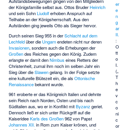
Aufstandsbewegungen gingen von den Mitgliedern
er
der Königsfamilie selbst aus. Ottos Bruder
Heinrich
e
und sein Sohn
Liudolf
erhoben Anspruch auf
n
Teilhabe an der Königsherrschaft. Aus den
g
Aufständen ging jeweils Otto als Sieger hervor.
ar
II.
Durch seinen Sieg 955 in der
Schlacht auf dem
:
Lechfeld
über die
Ungarn
endeten nicht nur deren
O
Invasionen
, sondern auch die Erhebungen der
tt
Großen
des Reiches gegen den König. Zudem
o
erlangte er damit den
Nimbus
eines Retters der
I.
Christenheit, zumal ihm noch im selben Jahr ein
(„
Sieg über die
Slawen
gelang. In der Folge setzte
T
eine kulturelle Blütezeit ein, die als
Ottonische
h
Renaissance
bekannt wurde.
e
961 eroberte er das Königreich Italien und dehnte
v
sein Reich nach Norden, Osten und bis nach
c
Süditalien aus, wo er in Konflikt mit
Byzanz
geriet.
o
Dennoch ließ er sich unter Rückgriff auf die
ni
Kaiseridee
Karls des Großen
962 von Papst
c
Johannes XII.
in Rom zum Kaiser krönen, und
or