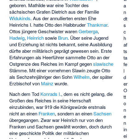
geboren. Mathilde war eine Tochter des
a
sächsischen Grafen
Dietrich
aus der Familie
n
Widukinds
. Aus der annullierten ersten Ehe
dt
Heinrichs I. hatte Otto den Halbbruder
Thankmar
.
s
Ottos jüngere Geschwister waren
Gerberga
,
c
Hadwig
,
Heinrich
sowie
Brun
. Über seine Jugend
h
und Erziehung ist nichts bekannt, seine Ausbildung
af
dürfte aber militärisch geprägt gewesen sein. Erste
ts
Erfahrungen als Heerführer sammelte Otto an der
ta
Ostgrenze des Reiches im Kampf gegen
slawische
fe
Stämme. Mit einer vornehmen Slawin zeugte Otto
l
als Sechzehnjähriger den Sohn
Wilhelm
, der später
d
Erzbischof von
Mainz
wurde.
er
O
Nach dem Tod
Konrads I.
, dem es nicht gelang, die
tt
Großen des Reiches in seine Herrschaft
o
einzubinden, war 919 die Königswürde erstmals
n
nicht an einen
Franken
, sondern an einen
Sachsen
e
übergegangen. Zwar war Heinrich nur von den
n
Franken und Sachsen gewählt worden, doch durch
in
eine geschickte Politik der militärischen
ei