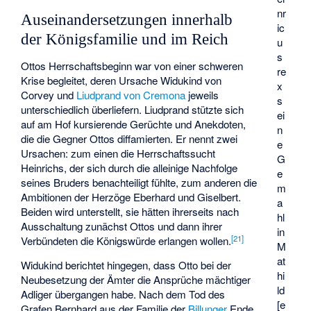
nr
Auseinandersetzungen innerhalb
ic
der Königsfamilie und im Reich
u
s
Ottos Herrschaftsbeginn war von einer schweren
re
Krise begleitet, deren Ursache Widukind von
x
Corvey und
Liudprand von Cremona
jeweils
s
unterschiedlich überliefern. Liudprand stützte sich
ei
auf am Hof kursierende Gerüchte und Anekdoten,
n
die die Gegner Ottos diffamierten. Er nennt zwei
e
Ursachen: zum einen die Herrschaftssucht
G
Heinrichs, der sich durch die alleinige Nachfolge
e
seines Bruders benachteiligt fühlte, zum anderen die
m
Ambitionen der Herzöge Eberhard und Giselbert.
a
Beiden wird unterstellt, sie hätten ihrerseits nach
hl
Ausschaltung zunächst Ottos und dann ihrer
in
[
21
]
Verbündeten die Königswürde erlangen wollen.
M
at
Widukind berichtet hingegen, dass Otto bei der
hi
Neubesetzung der Ämter die Ansprüche mächtiger
ld
Adliger übergangen habe. Nach dem Tod des
[e
Grafen
Bernhard
aus der Familie der
Billunger
Ende