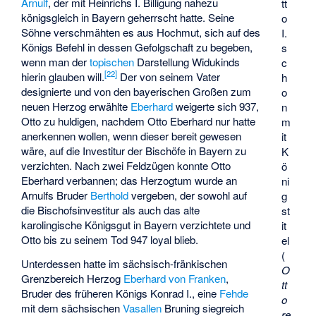
Arnulf
, der mit Heinrichs I. Billigung nahezu
tt
königsgleich in Bayern geherrscht hatte. Seine
o
Söhne verschmähten es aus Hochmut, sich auf des
I.
Königs Befehl in dessen Gefolgschaft zu begeben,
s
wenn man der
topischen
Darstellung Widukinds
c
[
22
]
hierin glauben will.
Der von seinem Vater
h
designierte und von den bayerischen Großen zum
o
neuen Herzog erwählte
Eberhard
weigerte sich 937,
n
Otto zu huldigen, nachdem Otto Eberhard nur hatte
m
anerkennen wollen, wenn dieser bereit gewesen
it
wäre, auf die Investitur der Bischöfe in Bayern zu
K
verzichten. Nach zwei Feldzügen konnte Otto
ö
Eberhard verbannen; das Herzogtum wurde an
ni
Arnulfs Bruder
Berthold
vergeben, der sowohl auf
g
die Bischofsinvestitur als auch das alte
st
karolingische Königsgut in Bayern verzichtete und
it
Otto bis zu seinem Tod 947 loyal blieb.
el
(
Unterdessen hatte im sächsisch-fränkischen
O
Grenzbereich Herzog
Eberhard von Franken
,
tt
Bruder des früheren Königs Konrad I., eine
Fehde
o
mit dem sächsischen
Vasallen
Bruning siegreich
re