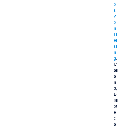
o
s
v
o
n
Fr
ei
si
n
g
.
M
ail
a
n
d,
Bi
bli
ot
e
c
a