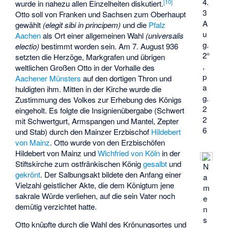
4.
[
10
]
wurde in nahezu allen Einzelheiten diskutiert.
3
Otto soll von Franken und Sachsen zum Oberhaupt
A
gewählt
(elegit sibi in principem)
und die
Pfalz
u
Aachen
als Ort einer allgemeinen Wahl
(universalis
g.
electio)
bestimmt worden sein. Am 7. August 936
2°
setzten die Herzöge, Markgrafen und übrigen
,
weltlichen Großen Otto in der Vorhalle des
p
Aachener Münsters
auf den dortigen Thron und
a
huldigten ihm. Mitten in der Kirche wurde die
g.
Zustimmung des Volkes zur Erhebung des Königs
2
eingeholt. Es folgte die Insignienübergabe (Schwert
2
mit Schwertgurt, Armspangen und Mantel, Zepter
6
und Stab) durch den Mainzer Erzbischof
Hildebert
von Mainz
. Otto wurde von den Erzbischöfen
Hildebert von Mainz und
Wichfried von Köln
in der
Stiftskirche zum ostfränkischen König
gesalbt
und
N
gekrönt
. Der Salbungsakt bildete den Anfang einer
a
Vielzahl geistlicher Akte, die dem Königtum jene
m
sakrale Würde verliehen, auf die sein Vater noch
e
demütig verzichtet hatte.
n
s
Otto knüpfte durch die Wahl des Krönungsortes und