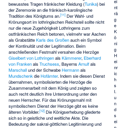
ei
bewusstes Tragen fränkischer Kleidung (
Tunika
) bei
nt
der Zeremonie an die fränkisch-karolingische
rä
[
11
]
Tradition des Königtums an.
Der Wahl- und
g
Krönungsort im lothringischen Reichsteil sollte nicht
e
nur die neue Zugehörigkeit Lothringens zum
K
ostfränkischen Reich betonen, vielmehr war Aachen
ö
als Grabstätte
Karls des Großen
auch ein Symbol
ni
der Kontinuität und der Legitimation. Beim
g
anschließenden Festmahl versahen die Herzöge
H
Giselbert von Lothringen
als
Kämmerer
,
Eberhard
ei
von Franken
als
Truchsess
, Bayerns
Arnulf
als
nr
Marschall
und der Schwabe
Hermann
als
ic
Mundschenk
die
Hofämter
. Indem sie diesen Dienst
h
übernahmen, symbolisierten die Herzöge die
s
Zusammenarbeit mit dem König und zeigten so
I.
auch recht deutlich ihre Unterordnung unter den
u
neuen Herrscher. Für das Krönungsmahl mit
n
symbolischem Dienst der Herzöge gibt es keine
d
[
12
]
älteren Vorbilder.
Die Königserhebung gliederte
s
sich so in geistliche und weltliche Akte. Die
ei
Bedeutung der sakral-göttlichen Legitimierung und
n