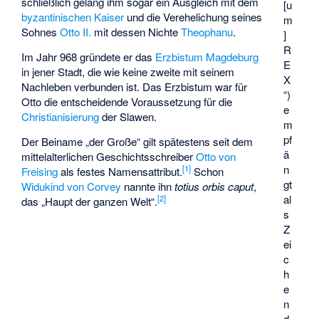
schließlich gelang ihm sogar ein Ausgleich mit dem
[u
byzantinischen Kaiser
und die Verehelichung seines
m
Sohnes
Otto II.
mit dessen Nichte
Theophanu
.
]
R
Im Jahr 968 gründete er das
Erzbistum Magdeburg
E
in jener Stadt, die wie keine zweite mit seinem
X
Nachleben verbunden ist. Das Erzbistum war für
“)
Otto die entscheidende Voraussetzung für die
e
Christianisierung
der Slawen.
m
pf
Der Beiname „der Große“ gilt spätestens seit dem
ä
mittelalterlichen Geschichtsschreiber
Otto von
n
[
1
]
Freising
als festes Namensattribut.
Schon
gt
Widukind von Corvey
nannte ihn
totius orbis caput
,
al
[
2
]
das „Haupt der ganzen Welt“.
s
Z
ei
c
h
e
n
d