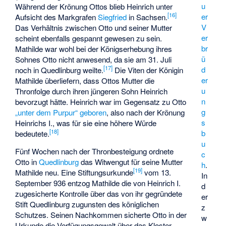
u
Während der Krönung Ottos blieb Heinrich unter
[
16
]
er
Aufsicht des Markgrafen
Siegfried
in Sachsen.
V
Das Verhältnis zwischen Otto und seiner Mutter
er
scheint ebenfalls gespannt gewesen zu sein.
br
Mathilde war wohl bei der Königserhebung ihres
ü
Sohnes Otto nicht anwesend, da sie am 31. Juli
[
17
]
d
noch in Quedlinburg weilte.
Die Viten der Königin
er
Mathilde überliefern, dass Ottos Mutter die
u
Thronfolge durch ihren jüngeren Sohn Heinrich
n
bevorzugt hätte. Heinrich war im Gegensatz zu Otto
g
„unter dem Purpur“ geboren
, also nach der Krönung
s
Heinrichs I., was für sie eine höhere Würde
[
18
]
b
bedeutete.
u
Fünf Wochen nach der Thronbesteigung ordnete
c
Otto in
Quedlinburg
das
Witwengut
für seine Mutter
h
.
[
19
]
Mathilde neu. Eine Stiftungsurkunde
vom 13.
In
September 936 entzog Mathilde die von Heinrich I.
d
zugesicherte Kontrolle über das von ihr gegründete
er
Stift Quedlinburg zugunsten des königlichen
z
Schutzes. Seinen Nachkommen sicherte Otto in der
w
Urkunde die Verfügungsgewalt über das Kloster