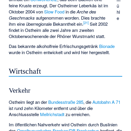
feine Kruste erzeugt. Der Ostheimer Leberkäs ist im
ü
Oktober 2004 von
Slow Food
in die
Arche des
hl
Geschmacks
aufgenommen worden. Dies brachte
e
[
21
]
ihm eine überregionale Bekanntheit ein.
Seit 2002
findet in Ostheim alle zwei Jahre am zweiten
Oktoberwochenende der
Rhöner Wurstmarkt
statt.
Das bekannte alkoholfreie Erfrischungsgetränk
Bionade
wurde in Ostheim entwickelt und wird hier hergestellt.
Wirtschaft
Verkehr
Ostheim liegt an der
Bundesstraße 285
, die
Autobahn A 71
ist rund zehn Kilometer entfernt und über die
Anschlussstelle
Mellrichstadt
zu erreichen.
Im öffentlichen Nahverkehr wird Ostheim durch Buslinien
des
Omnibusverkehrs Franken/DB Frankenbus
bedient, die