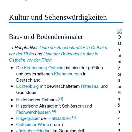
Kultur und Sehenswürdigkeiten
Bau- und Bodendenkmäler
O
st
→
Hauptartikel
:
Liste der Baudenkmäler in Ostheim
h
vor der Rhön
und
Liste der Bodendenkmäler in
ei
Ostheim vor der Rhön
m
Die
Kirchenburg Ostheim
ist eine der größten
v
und besterhaltenen
Kirchenburgen
in
or
Deutschland
d
Lichtenburg
mit bewirtschaftetem
Rittersaal
und
er
Gaststube
R
h
[
13
]
Historisches Rathaus
ö
Historische Altstadt mit Schlössern und
n
[
14
]
Fachwerkhäusern
v
[
15
]
Hügelgräber
der
Hallstattzeit
o
Ostheimer Warte
(Turm)
n
Jüdischer Friedhof
im Gemeindeteil