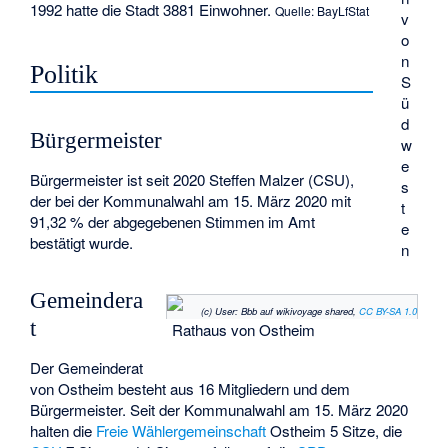
1992 hatte die Stadt 3881 Einwohner.
Quelle: BayLfStat
v
o
n
Politik
S
ü
d
Bürgermeister
w
e
Bürgermeister ist seit 2020 Steffen Malzer (CSU),
s
der bei der Kommunalwahl am 15. März 2020 mit
t
91,32 % der abgegebenen Stimmen im Amt
e
bestätigt wurde.
n
Gemeindera
(c) User: Bbb auf wikivoyage shared,
CC BY-SA 1.0
t
Rathaus von Ostheim
Der Gemeinderat
von Ostheim besteht aus 16 Mitgliedern und dem
Bürgermeister. Seit der Kommunalwahl am 15. März 2020
halten die
Freie Wählergemeinschaft
Ostheim 5 Sitze, die