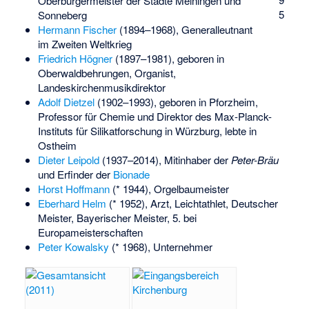
Oberbürgermeister der Städte Meiningen und
5
Sonneberg
Hermann Fischer
(1894–1968), Generalleutnant
im Zweiten Weltkrieg
Friedrich Högner
(1897–1981), geboren in
Oberwaldbehrungen, Organist,
Landeskirchenmusikdirektor
Adolf Dietzel
(1902–1993), geboren in Pforzheim,
Professor für Chemie und Direktor des Max-Planck-
Instituts für Silikatforschung in Würzburg, lebte in
Ostheim
Dieter Leipold
(1937–2014), Mitinhaber der
Peter-Bräu
und Erfinder der
Bionade
Horst Hoffmann
(* 1944), Orgelbaumeister
Eberhard Helm
(* 1952), Arzt, Leichtathlet, Deutscher
Meister, Bayerischer Meister, 5. bei
Europameisterschaften
Peter Kowalsky
(* 1968), Unternehmer