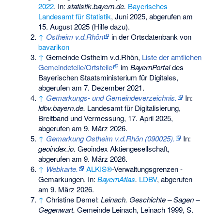
2022
. In:
statistik.bayern.de.
Bayerisches
Landesamt für Statistik
, Juni 2025,
abgerufen am
15. August 2025
(
Hilfe dazu
).
↑
Ostheim v.d.Rhön
in der Ortsdatenbank von
bavarikon
↑
Gemeinde Ostheim v.d.Rhön,
Liste der amtlichen
Gemeindeteile/Ortsteile
im
BayernPortal
des
Bayerischen Staatsministerium für Digitales,
abgerufen am 7. Dezember 2021.
↑
Gemarkungs- und Gemeindeverzeichnis.
In:
ldbv.bayern.de.
Landesamt für Digitalisierung,
Breitband und Vermessung, 17. April 2025,
abgerufen am 9. März 2026
.
↑
Gemarkung Ostheim v.d.Rhön (090025).
In:
geoindex.io.
Geoindex Aktiengesellschaft,
abgerufen am 9. März 2026
.
↑
Webkarte.
ALKIS®
-Verwaltungsgrenzen -
Gemarkungen. In:
BayernAtlas
.
LDBV
,
abgerufen
am 9. März 2026
.
↑
Christine Demel:
Leinach. Geschichte – Sagen –
Gegenwart.
Gemeinde Leinach, Leinach 1999, S.