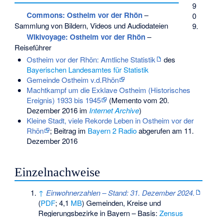
9
Commons
: Ostheim vor der Rhön
–
0
Sammlung von Bildern, Videos und Audiodateien
9.
Wikivoyage: Ostheim vor der Rhön
–
Reiseführer
Ostheim vor der Rhön: Amtliche Statistik
des
Bayerischen Landesamtes für Statistik
Gemeinde Ostheim v.d.Rhön
Machtkampf um die Exklave Ostheim (Historisches
Ereignis) 1933 bis 1945
(
Memento
vom 20.
Dezember 2016 im
Internet Archive
)
Kleine Stadt, viele Rekorde Leben in Ostheim vor der
Rhön
; Beitrag im
Bayern 2 Radio
abgerufen am 11.
Dezember 2016
Einzelnachweise
↑
Einwohnerzahlen – Stand: 31. Dezember 2024.
(
PDF
; 4,1
MB
) Gemeinden, Kreise und
Regierungsbezirke in Bayern – Basis:
Zensus