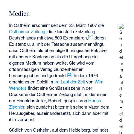
Medien
In Ostheim erscheint seit dem 23. März 1907 die
Ostheimer Zeitung
, die kleinste Lokalzeitung
S
[
22
]
Deutschlands mit etwa 800 Exemplaren,
deren
e
Existenz u. a. mit der Tatsache zusammenhängt,
n
dass Ostheim als ehemalige thüringische Enklave
d
mit anderer Konfession als die Umgebung ein
et
eigenes Medium haben wollte. Sie wird vom
ur
ortsansässigen Verlag Gunzenheimer
m
[
23
]
herausgegeben und gedruckt.
In dem 1976
a
erschienenen Spielfilm
Im Lauf der Zeit
von
Wim
uf
Wenders
findet eine Schlüsselszene in der
d
Druckerei der Ostheimer Zeitung statt, in der einer
e
der Hauptdarsteller, Robert, gespielt von
Hanns
m
Zischler
, sich zunächst bitter mit seinem Vater, dem
H
Herausgeber, auseinandersetzt, sich dann aber mit
ei
ihm versöhnt.
d
el
Südlich von Ostheim, auf dem
Heidelberg
, befindet
b