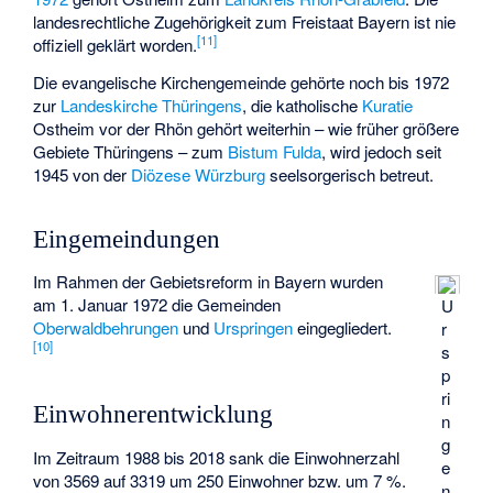
landesrechtliche Zugehörigkeit zum Freistaat Bayern ist nie
[
11
]
offiziell geklärt worden.
Die evangelische Kirchengemeinde gehörte noch bis 1972
zur
Landeskirche Thüringens
, die katholische
Kuratie
Ostheim vor der Rhön gehört weiterhin – wie früher größere
Gebiete Thüringens – zum
Bistum Fulda
, wird jedoch seit
1945 von der
Diözese Würzburg
seelsorgerisch betreut.
Eingemeindungen
Im Rahmen der Gebietsreform in Bayern wurden
am 1. Januar 1972 die Gemeinden
U
Oberwaldbehrungen
und
Urspringen
eingegliedert.
r
[
10
]
s
p
ri
Einwohnerentwicklung
n
g
Im Zeitraum 1988 bis 2018 sank die Einwohnerzahl
e
von 3569 auf 3319 um 250 Einwohner bzw. um 7 %.
n