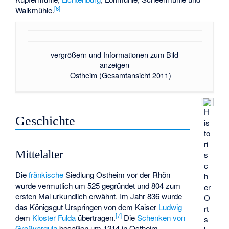
[
6
]
Walkmühle
.
vergrößern und Informationen zum Bild
anzeigen
Ostheim (Gesamtansicht 2011)
H
Geschichte
is
to
ri
Mittelalter
s
c
Die
fränkische
Siedlung Ostheim vor der Rhön
h
wurde vermutlich um 525 gegründet und 804 zum
er
ersten Mal urkundlich erwähnt. Im Jahr 836 wurde
O
das Königsgut Urspringen von dem Kaiser
Ludwig
rt
[
7
]
dem
Kloster Fulda
übertragen.
Die
Schenken von
s
Großvargula
besaßen um 1214 in Ostheim