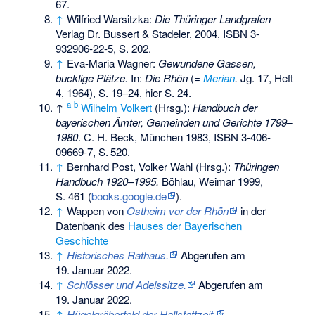
67.
↑
Wilfried Warsitzka:
Die Thüringer Landgrafen
Verlag Dr. Bussert & Stadeler, 2004,
ISBN 3-
932906-22-5
, S. 202.
↑
Eva-Maria Wagner:
Gewundene Gassen,
bucklige Plätze.
In:
Die Rhön
(=
Merian
.
Jg. 17, Heft
4, 1964), S. 19–24, hier S. 24.
a
b
↑
Wilhelm Volkert
(Hrsg.):
Handbuch der
bayerischen Ämter, Gemeinden und Gerichte 1799–
1980
. C. H. Beck, München 1983,
ISBN 3-406-
09669-7
,
S.
520
.
↑
Bernhard Post, Volker Wahl (Hrsg.):
Thüringen
Handbuch 1920–1995.
Böhlau, Weimar 1999,
S. 461 (
books.google.de
).
↑
Wappen von
Ostheim vor der Rhön
in der
Datenbank des
Hauses der Bayerischen
Geschichte
↑
Historisches Rathaus.
Abgerufen am
19. Januar 2022
.
↑
Schlösser und Adelssitze.
Abgerufen am
19. Januar 2022
.
↑
Hügelgräberfeld der Hallstattzeit.