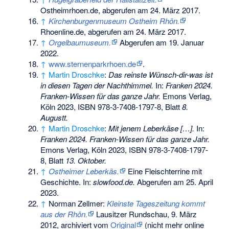
Ostheimrhoen.de,
abgerufen am 24. März 2017
.
↑
Kirchenburgenmuseum Ostheim Rhön.
Rhoenline.de,
abgerufen am 24. März 2017
.
↑
Orgelbaumuseum.
Abgerufen am 19. Januar
2022
.
↑
www.sternenparkrhoen.de
.
↑
Martin Droschke
:
Das reinste Wünsch-dir-was ist
in diesen Tagen der Nachthimmel.
In:
Franken 2024.
Franken-Wissen für das ganze Jahr.
Emons Verlag,
Köln 2023,
ISBN 978-3-7408-1797-8
, Blatt
8.
Augustt.
↑
Martin Droschke
:
Mit jenem Leberkäse […].
In:
Franken 2024. Franken-Wissen für das ganze Jahr.
Emons Verlag, Köln 2023,
ISBN 978-3-7408-1797-
8
, Blatt
13. Oktober.
↑
Ostheimer Leberkäs.
Eine Fleischterrine mit
Geschichte. In:
slowfood.de.
Abgerufen am 25. April
2023
.
↑
Norman Zellmer:
Kleinste Tageszeitung kommt
aus der Rhön.
Lausitzer Rundschau, 9. März
2012, archiviert vom
Original
(nicht mehr online