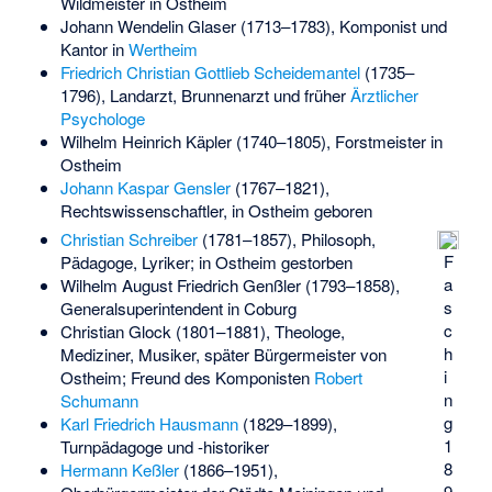
Wildmeister in Ostheim
Johann Wendelin Glaser
(1713–1783), Komponist und
Kantor in
Wertheim
Friedrich Christian Gottlieb Scheidemantel
(1735–
1796), Landarzt, Brunnenarzt und früher
Ärztlicher
Psychologe
Wilhelm Heinrich Käpler
(1740–1805), Forstmeister in
Ostheim
Johann Kaspar Gensler
(1767–1821),
Rechtswissenschaftler, in Ostheim geboren
Christian Schreiber
(1781–1857), Philosoph,
F
Pädagoge, Lyriker; in Ostheim gestorben
a
Wilhelm August Friedrich Genßler
(1793–1858),
s
Generalsuperintendent in Coburg
c
Christian Glock
(1801–1881), Theologe,
h
Mediziner, Musiker, später Bürgermeister von
i
Ostheim; Freund des Komponisten
Robert
n
Schumann
g
Karl Friedrich Hausmann
(1829–1899),
1
Turnpädagoge und -historiker
8
Hermann Keßler
(1866–1951),
9