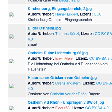
Kirchenburg, Eingangsbereich, 2.jpg
Autor/Urheber:
Rainer Lippert
,
Lizenz:
CC0
Kirchenburg Ostheim, Eingangsbereich
Bilder Ostheim.jpg
Autor/Urheber:
Thomas Künzl
,
Lizenz:
CC BY-S
4.0
smart
Ostheim Ruine Lichtenburg 06.jpg
Autor/Urheber:
ErwinMeier
,
Lizenz:
CC BY-SA 3.
Die Lichtenburg bei Ostheim v.d.R, gesehen vom
Rauenstein
Historischer Ortskern von Ostheim .jpg
Autor/Urheber:
Grenzlandstern
,
Lizenz:
CC BY-S
4.0
Ortskern von
Ostheim vor der Rhön
, Bayern
Ostheim v d Rhön - Urspringen v SW 01.jpg
Autor/Urheber:
Flodur63
,
Lizenz:
CC BY-SA 4.0