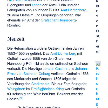
k
Eigengüter und
Lehen
der Abtei Fulda und der
er
[
8
]
Landgrafen von Thüringen.
Das
Amt Lichtenberg
,
n
zu dem Ostheim und Urspringen gehörten, war
v
ehemals ein Amt der
Grafschaft Henneberg
-
o
Römhild.
n
O
st
Neuzeit
h
ei
Die Reformation wurde in Ostheim in den Jahren
m
1553–1555 eingeführt. Das
Amt Lichtenberg
mit
Ostheim wurde 1555 von den Grafen von
Henneberg-Römhild an die ernestinischen Sachsen
Ki
verkauft. Die Herzöge
Johann Casimir
und
Johann
rc
Ernst von Sachsen-Coburg
verliehen Ostheim 1586
h
das Marktrecht und Wappen. 1596 folgte die
e
Verleihung des
Stadtrechts
. Bis zur Zerstörung der
n
Weingärten
im
Dreißigjährigen Krieg
war Ostheim
b
für seinen guten Wein berühmt. Bekannt war der
[
9
]
ur
Spruch:
g
„Zu Würzburg an dem Stein,