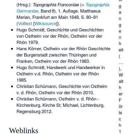
(Hrsg.):
Topographia Franconiae
(=
Topographia
g
Germaniae
.
Band
9
). 1. Auflage. Matthaeus
a
Merian, Frankfurt am Main 1648,
S.
80–81
n
(
Volltext
[
Wikisource
]).
g
Hugo Schmidt, Geschichte und Geschichten
e
von Ostheim vor der Rhön, Ostheim vor der
n
Rhön 1979.
h
Hans Körner, Ostheim vor der Rhön Geschichte
eit
der Burgenstadt zwischen Thüringen und
(
Franken, Ostheim vor der Rhön 1983.
…
Hugo Schmidt, Handwerk und Handwerker in
),
Ostheim v.d. Rhön, Ostheim vor der Rhön
W
1985.
alt
Christian Schümann, Geschichte von Ostheim
h
v. d. Rhön, Ostheim vor der Rhön 2010.
er
Christian Schümann, Ostheim v. d. Rhön -
F
Kirchenburg, Kirche St. Michael, Lichtenburg,
ör
Regensburg 2012.
ts
c
h
Weblinks
1