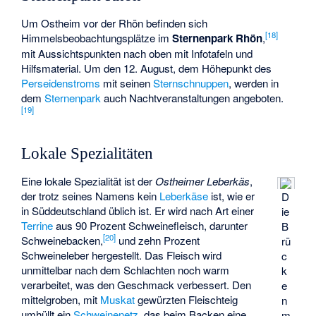
Um Ostheim vor der Rhön befinden sich
[
18
]
Himmelsbeobachtungsplätze im
Sternenpark Rhön
,
mit Aussichtspunkten nach oben mit Infotafeln und
Hilfsmaterial. Um den 12. August, dem Höhepunkt des
Perseidenstroms
mit seinen
Sternschnuppen
, werden in
dem
Sternenpark
auch Nachtveranstaltungen angeboten.
[
19
]
Lokale Spezialitäten
Eine lokale Spezialität ist der
Ostheimer Leberkäs
,
der trotz seines Namens kein
Leberkäse
ist, wie er
D
in Süddeutschland üblich ist. Er wird nach Art einer
ie
Terrine
aus 90 Prozent Schweinefleisch, darunter
B
[
20
]
Schweinebacken,
und zehn Prozent
rü
Schweineleber hergestellt. Das Fleisch wird
c
unmittelbar nach dem Schlachten noch warm
k
verarbeitet, was den Geschmack verbessert. Den
e
mittelgroben, mit
Muskat
gewürzten Fleischteig
n
umhüllt ein
Schweinenetz
, das beim Backen eine
m