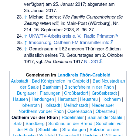
verfügbar) am
25. Januar 2017
;
abgerufen am
25. Januar 2017
.
↑
Michael Endres:
Wie Familie Gunzenheimer die
Zeitung retten will
, in: Main-Post (Würzburg), Nr.
214, 16. September 2023, S. 36–37.
↑
UKW/TV-Arbeitskreis e. V., Radio Primaton
↑
fmscan.org, Ostheim FM transmitter info
↑
Gemeinsam mit 82 anderen Thüringer Städten
anlässlich seines 70. Geburtstages am 2. Oktober
1917, vgl.
Der Deutsche
1917
Nr. 231
.
Gemeinden im
Landkreis Rhön-Grabfeld
Aubstadt
|
Bad Königshofen im Grabfeld
|
Bad Neustadt an
der Saale
|
Bastheim
|
Bischofsheim in der Rhön
|
Burglauer
|
Fladungen
|
Großbardorf
|
Großeibstadt
|
Hausen
|
Hendungen
|
Herbstadt
|
Heustreu
|
Höchheim
|
Hohenroth
|
Hollstadt
|
Mellrichstadt
|
Niederlauer
|
Nordheim vor der Rhön
|
Oberelsbach
|
Oberstreu
|
|
Rödelmaier
|
Saal an der Saale
|
Ostheim vor der Rhön
Salz
|
Sandberg
|
Schönau an der Brend
|
Sondheim vor
der Rhön
|
Stockheim
|
Strahlungen
|
Sulzdorf an der
Lederhecke
|
Sulzfeld
|
Trappstadt
|
Unsleben
|
Willmars
|