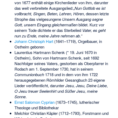
von 1677 enthält einige Kirchenlieder von ihm, darunter
das weit verbreitete Ausgangslied:„
Nun Gottlob es ist
vollbracht, Singen, Beten, Lehren, Hören
, dessen letzte
Strophe das vielgesungene
Unsern Ausgang segne
Gott, unsern Eingang gleichermaßen
bildet. Kurz vor
seinem Tode dichtete er das Sterbelied
Vater, es geht
nun zu Ende, meine Jahre nehmen ab
.
“
Johann Christoph Hart
(1641–1719), Orgelbauer, in
Ostheim geboren
Laurentius Hartmann Schenk
(* 19. Juni 1670 in
Ostheim), Sohn von Hartmann Schenk, seit 1692
Nachfolger seines Vaters, gestorben als Oberpfarrer in
Rodach am 1. September 1730, hat in seinem
Communionbuch
1718 und in dem von ihm 1722
herausgegebenen Römhilder Gesangbuch 23 eigene
Lieder veröffentlicht, darunter
Jesu, Jesu, Deine Liebe
,
O Jesu treuer Seelenhirt
und
Süßer Jesu, meine
Sonne
.
Ernst Salomon Cyprian
(1673–1745), lutherischer
Theologe und Bibliothekar
Melchior Christian Käpler
(1712–1793), Forstmann und