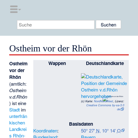
Ostheim vor der Rhön
Wappen
Deutschlandkarte
Ostheim
vor der
Rhön
(amtlich:
Ostheim
v.d.Rhön
(c)
Karte:
NordNordWest
, Lizenz:
) ist eine
Creative Commons by-sa-3.0
Stadt
im
de
unterfrän
kischen
Basisdaten
Landkrei
Koordinaten
:
50° 27′
N
,
10° 14′
O
s Rhön-
Bundesland
:
Bayern