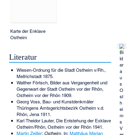
Karte der Enklave
Ostheim
Bi
Literatur
ld
er
Wiesen-Ordnung für die Stadt Ostheim v/Rh.,
a
Mellrichstadt 1875.
u
Walther Förtsch, Bilder aus Vergangenheit und
s
Gegenwart der Stadt Ostheim vor der Rhön,
O
Ostheim vor der Rhön 1909.
st
Georg Voss, Bau- und Kunstdenkmäler
h
Thüringens Amtsgerichtsbezirk Ostheim v.d.
ei
Rhön, Jena 1911.
m
Karl Theidor Lauter, Die Entstehung der Exklave
s
Ostheim/Rhön, Ostheim vor der Rhön 1941.
V
Martin Zeiller
:
Ostheim
. In:
Matthäus Merian
er