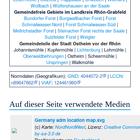
Wollbach
|
Wülfershausen an der Saale
Gemeindefreie Gebiete im Landkreis Rhön-Grabfeld
Bundorfer Forst
|
Burgwallbacher Forst
|
Forst
Schmalwasser-Nord
|
Forst Schmalwasser-Süd
|
Mellrichstadter Forst
|
Steinacher Forst rechts der Saale
|
Sulzfelder Forst
|
Weigler
Gemeindeteile der Stadt
Ostheim vor der Rhön
Johannismühle
|
Kupfermühle
|
Lichtenburg
|
Lohmühle
|
Oberwaldbehrungen
| Ostheim |
Scheermühle
|
Urspringen
|
Walkmühle
Normdaten (Geografikum):
GND
:
4044072-2
|
LCCN
:
n89647862
|
VIAF
:
124461960
Auf dieser Seite verwendete Medien
Germany adm location map.svg
(c)
Karte:
NordNordWest
, Lizenz:
Creative Commo
by-sa-3.0 de
Positionskarte von
Deutschland