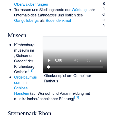
S
Oberwaldbehrungen
ü
Terrassen und Siedlungsreste der
Wüstung
Lahr
d
unterhalb des
Lahrberges
und östlich des
e
Gangolfsbergs
als
Bodendenkmal
n
Museen
Kirchenburg
museum im
„Steinernen
Gaden“ der
Kirchenburg
[
16
]
Ostheim
Glockenspiel am Ostheimer
Orgelbaumus
Rathaus
eum
im
Schloss
Hanstein
(auf Wunsch und Voranmeldung mit
[
17
]
musikalischer/technischer Führung)
Sternenpark Rhön