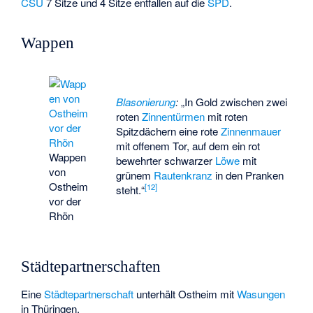
CSU
7 Sitze und 4 Sitze entfallen auf die
SPD
.
Wappen
Blasonierung
:
„In Gold zwischen zwei
roten
Zinnentürmen
mit roten
Spitzdächern eine rote
Zinnenmauer
mit offenem Tor, auf dem ein rot
Wappen
bewehrter schwarzer
Löwe
mit
von
grünem
Rautenkranz
in den Pranken
Ostheim
[
12
]
steht.“
vor der
Rhön
Städtepartnerschaften
Eine
Städtepartnerschaft
unterhält Ostheim mit
Wasungen
in Thüringen.