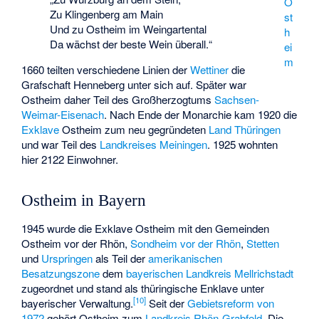
O
Zu Klingenberg am Main
st
Und zu Ostheim im Weingartental
h
Da wächst der beste Wein überall.“
ei
m
1660 teilten verschiedene Linien der
Wettiner
die
Grafschaft Henneberg unter sich auf. Später war
Ostheim daher Teil des Großherzogtums
Sachsen-
Weimar-Eisenach
. Nach Ende der Monarchie kam 1920 die
Exklave
Ostheim zum neu gegründeten
Land Thüringen
und war Teil des
Landkreises Meiningen
. 1925 wohnten
hier 2122 Einwohner.
Ostheim in Bayern
1945 wurde die Exklave Ostheim mit den Gemeinden
Ostheim vor der Rhön,
Sondheim vor der Rhön
,
Stetten
und
Urspringen
als Teil der
amerikanischen
Besatzungszone
dem
bayerischen
Landkreis Mellrichstadt
zugeordnet und stand als thüringische Enklave unter
[
10
]
bayerischer Verwaltung.
Seit der
Gebietsreform von
1972
gehört Ostheim zum
Landkreis Rhön-Grabfeld
. Die