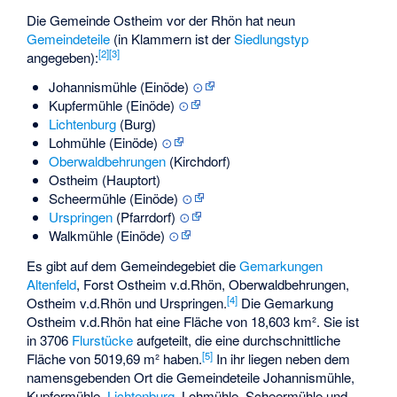
Die Gemeinde Ostheim vor der Rhön hat neun
Gemeindeteile
(in Klammern ist der
Siedlungstyp
[
2
]
[
3
]
angegeben):
Johannismühle
(Einöde)
⊙
Kupfermühle
(Einöde)
⊙
Lichtenburg
(Burg)
Lohmühle
(Einöde)
⊙
Oberwaldbehrungen
(Kirchdorf)
Ostheim (Hauptort)
Scheermühle
(Einöde)
⊙
Urspringen
(Pfarrdorf)
⊙
Walkmühle
(Einöde)
⊙
Es gibt auf dem Gemeindegebiet die
Gemarkungen
Altenfeld
,
Forst Ostheim v.d.Rhön
, Oberwaldbehrungen,
[
4
]
Ostheim v.d.Rhön und Urspringen.
Die Gemarkung
Ostheim v.d.Rhön hat eine Fläche von 18,603 km². Sie ist
in 3706
Flurstücke
aufgeteilt, die eine durchschnittliche
[
5
]
Fläche von 5019,69 m² haben.
In ihr liegen neben dem
namensgebenden Ort die Gemeindeteile
Johannismühle
,
Kupfermühle
,
Lichtenburg
,
Lohmühle
,
Scheermühle
und