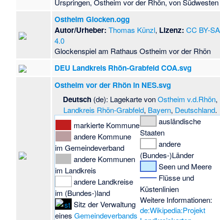
Urspringen, Ostheim vor der Rhön, von Südwesten
Ostheim Glocken.ogg
Autor/Urheber:
Thomas Künzl
,
Lizenz:
CC BY-S
4.0
Glockenspiel am Rathaus Ostheim vor der Rhön
DEU Landkreis Rhön-Grabfeld COA.svg
Ostheim vor der Rhön in NES.svg
Deutsch
(de): Lagekarte von
Ostheim v.d.Rhön
,
Landkreis Rhön-Grabfeld
,
Bayern
,
Deutschland
.
ausländische
markierte Kommune
Staaten
andere Kommune
andere
im Gemeindeverband
(Bundes-)Länder
andere Kommunen
Seen und Meere
im Landkreis
Flüsse und
andere Landkreise
Küstenlinien
im (Bundes-)land
Weitere Informationen:
Sitz der Verwaltung
de:Wikipedia:Projekt
eines
Gemeindeverbands