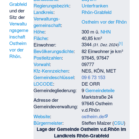
Grabfeld
Regierungsbezirk
:
Unterfranken
und der
Landkreis
:
Rhön-Grabfeld
Sitz der
Verwaltungs­
Ostheim vor der Rhön
Verwaltu
gemeinschaft
:
ngsgeme
Höhe
:
300 m ü.
NHN
inschaft
Fläche
:
40,85 km²
Ostheim
[
1
]
3344
Einwohner:
(31. Dez. 2024)
vor der
Bevölkerungsdichte
:
82 Einwohner je km²
Rhön
.
Postleitzahlen
:
97645, 97647
Vorwahl
:
09777
Kfz-Kennzeichen
:
NES, KÖN, MET
Gemeindeschlüssel
:
09 6 73 153
LOCODE
:
DE ORR
Gemeindegliederung:
9
Gemeindeteile
Marktstraße 24
Adresse der
97645 Ostheim
Gemeindeverwaltung:
v.d.Rhön
Website
:
ostheim.de
Bürgermeister
:
Steffen Malzer (
CSU
)
Lage der Gemeinde Ostheim v.d.Rhön im
Landkreis Rhön-Grabfeld