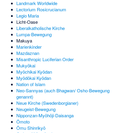
Landmark Worldwide
Lectorium Rosicrucianum
Legio Maria
Licht-Oase
Liberalkatholische Kirche
Lumpa-Bewegung
Makuya
Marienkinder
Mazdaznan
Misanthropic Luciferian Order
Mukyōkai
Myōchikai Kyōdan
Myōdōkai Kyōdan
Nation of Islam
Neo-Sannyas
(auch Bhagwan/ Osho-Bewegung
genannt)
Neue Kirche (Swedenborgianer)
Neugeist-Bewegung
Nipponzan-Myōhōji-Daisanga
Ōmoto
Ōmu Shinrikyō