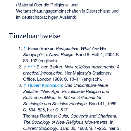
(Material über die Religions- und
Weltanschauungsgemeinschaften in Deutschland und
im deutschsprachigen Ausland).
Einzelnachweise
↑
Eileen Barker:
Perspective: What Are We
Studying?
In:
Nova Religio.
Band 8, Heft 1, 2004 S.
88–102 (englisch).
a
b
c
↑
Eileen Barker:
New religious movements: A
practical introduction.
Her Majesty’s Stationery
Office, London 1989, S. 10–11 (englisch).
↑
Hubert Knoblauch
:
Das Unsichtbare Neue
Zeitalter: ‘New Age’, Privatisierte Religion und
Kultisches Milieu.
In:
Kölner Zeitschrift für
Soziologie und Sozialpsychologie.
Band 41, 1989,
S. 504–525, hier S. 517.
Thomas Robbins:
Cults, Converts and Charisma:
The Sociology of New Religious Movements.
In:
Current Sociology.
Band 36, 1988, S. 1–255, hier S.