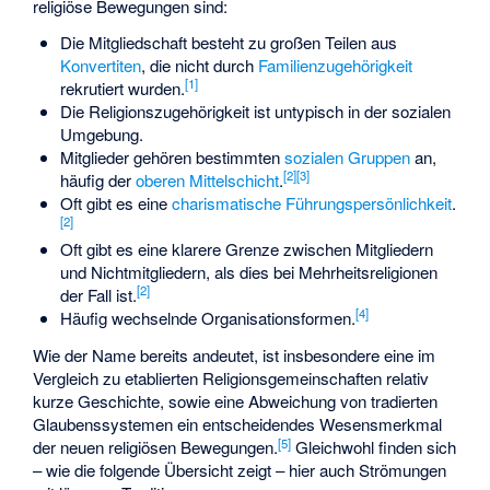
religiöse Bewegungen sind:
Die Mitgliedschaft besteht zu großen Teilen aus
Konvertiten
, die nicht durch
Familienzugehörigkeit
[
1
]
rekrutiert wurden.
Die Religionszugehörigkeit ist untypisch in der sozialen
Umgebung.
Mitglieder gehören bestimmten
sozialen Gruppen
an,
[
2
]
[
3
]
häufig der
oberen Mittelschicht
.
Oft gibt es eine
charismatische
Führungspersönlichkeit
.
[
2
]
Oft gibt es eine klarere Grenze zwischen Mitgliedern
und Nichtmitgliedern, als dies bei Mehrheitsreligionen
[
2
]
der Fall ist.
[
4
]
Häufig wechselnde Organisationsformen.
Wie der Name bereits andeutet, ist insbesondere eine im
Vergleich zu etablierten Religionsgemeinschaften relativ
kurze Geschichte, sowie eine Abweichung von tradierten
Glaubenssystemen ein entscheidendes Wesensmerkmal
[
5
]
der neuen religiösen Bewegungen.
Gleichwohl finden sich
– wie die folgende Übersicht zeigt – hier auch Strömungen