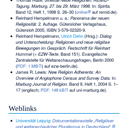
Tagung, Marburg, 27. bis 29. März 1998.
In:
Spirita.
Band 12, Heft 1, 1998 S. 26–30 (
online
auf remid.de).
Reinhard Hempelmann u. a.:
Panorama der neuen
Religiosität.
2. Auflage. Gütersloher Verlagshaus,
Gütersloh 2005,
ISBN 3-579-02320-9
.
Reinhard Hempelmann,
Ulrich Dehn
(Hrsg.):
Dialog
und Unterscheidung: Religionen und neue religiöse
Bewegungen im Gespräch. Festschrift für Reinhart
Hummel
(=
EZW-Texte.
Band 151). Evangelische
Zentralstelle für Weltanschauungsfragen, Berlin 2000
(
PDF: 1 MB
} auf ezw-berlin.de).
James R. Lewis:
New Religion Adherents: An
Overview of Anglophone Census and Survey Data.
In:
Marburg Journal of Religion.
Band 9, Heft 1, 2004 S. 1–
17 (englisch;
PDF: 148 kB
auf uni-marburg.de).
Weblinks
Universität Leipzig
:
Dokumentationsstelle „Religiöser
und weltanschaulicher Pluralismus in Deutschland“.