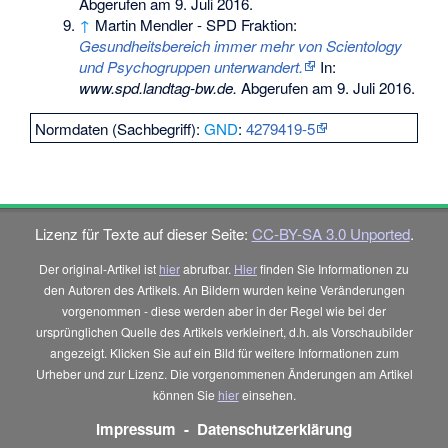
Abgerufen am 9. Juli 2016
.
↑
Martin Mendler - SPD Fraktion:
Gesundheitsbereich immer mehr von Scientology
und Psychogruppen unterwandert.
In:
www.spd.landtag-bw.de.
Abgerufen am 9. Juli 2016
.
Normdaten (Sachbegriff):
GND
:
4279419-5
Lizenz für Texte auf dieser Seite:
CC-BY-SA 3.0 Unported
.
Der original-Artikel ist
hier
abrufbar.
Hier
finden Sie Informationen zu
den Autoren des Artikels. An Bildern wurden keine Veränderungen
vorgenommen - diese werden aber in der Regel wie bei der
ursprünglichen Quelle des Artikels verkleinert, d.h. als Vorschaubilder
angezeigt. Klicken Sie auf ein Bild für weitere Informationen zum
Urheber und zur Lizenz. Die vorgenommenen Änderungen am Artikel
können Sie
hier
einsehen.
Impressum
-
Datenschutzerklärung