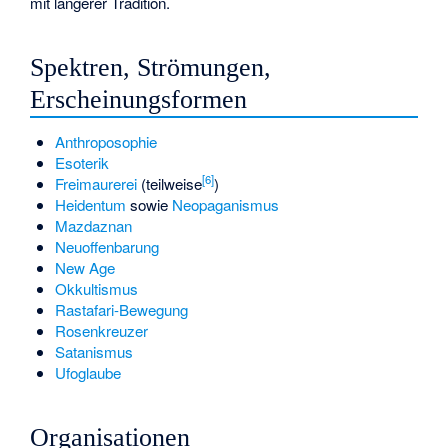
mit längerer Tradition.
Spektren, Strömungen,
Erscheinungsformen
Anthroposophie
Esoterik
[
6
]
Freimaurerei
(teilweise
)
Heidentum
sowie
Neopaganismus
Mazdaznan
Neuoffenbarung
New Age
Okkultismus
Rastafari-Bewegung
Rosenkreuzer
Satanismus
Ufoglaube
Organisationen