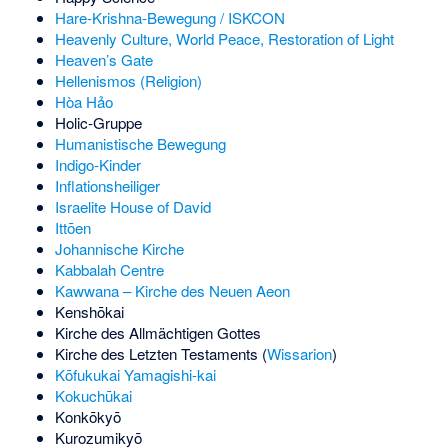
Hare-Krishna-Bewegung / ISKCON
Heavenly Culture, World Peace, Restoration of Light
Heaven’s Gate
Hellenismos (Religion)
Hòa Hảo
Holic-Gruppe
Humanistische Bewegung
Indigo-Kinder
Inflationsheiliger
Israelite House of David
Ittōen
Johannische Kirche
Kabbalah Centre
Kawwana – Kirche des Neuen Aeon
Kenshōkai
Kirche des Allmächtigen Gottes
Kirche des Letzten Testaments
(
Wissarion
)
Kōfukukai Yamagishi-kai
Kokuchūkai
Konkōkyō
Kurozumikyō