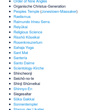
Order of Nine Angles
Organische Christus-Generation
Peoples Temple
(
Jonestown-Massaker
)
Raelismus
Raimundo Irineu Serra
Reiyūkai
Religious Science
Risshō Kōseikai
Rosenkreuzertum
Sahaja Yoga
Sant Mat
Santería
Santo Daime
Scientology-Kirche
Shincheonji
Seichō-no-Ie
Shinji Shūmeikai
Shinnyo-En
Siegesaltar
Sōka Gakkai
Sonnentempler
Stamm der Likatier