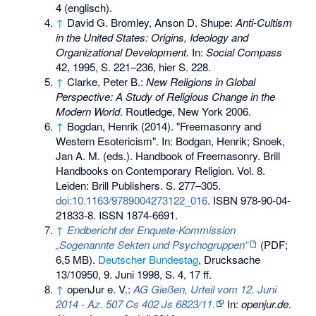
4 (englisch).
↑
David G. Bromley, Anson D. Shupe:
Anti-Cultism
in the United States: Origins, Ideology and
Organizational Development.
In:
Social Compass
42, 1995, S. 221–236, hier S. 228.
↑
Clarke, Peter B.:
New Religions in Global
Perspective: A Study of Religious Change in the
Modern World
. Routledge, New York 2006.
↑
Bogdan, Henrik (2014). "Freemasonry and
Western Esotericism". In: Bodgan, Henrik; Snoek,
Jan A. M. (eds.). Handbook of Freemasonry. Brill
Handbooks on Contemporary Religion. Vol. 8.
Leiden: Brill Publishers. S. 277–305.
doi:10.1163/9789004273122_016
.
ISBN 978-90-04-
21833-8
. ISSN 1874-6691.
↑
Endbericht der Enquete-Kommission
„Sogenannte Sekten und Psychogruppen“
(PDF;
6,5 MB).
Deutscher Bundestag
, Drucksache
13/10950, 9. Juni 1998, S. 4, 17 ff.
↑
openJur e. V.:
AG Gießen, Urteil vom 12. Juni
2014 - Az. 507 Cs 402 Js 6823/11.
In:
openjur.de.