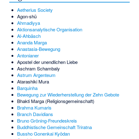
Aetherius Society
Agon-shū
Ahmadiyya
Aktionsanalytische Organisation
Al-Ahbāsch
Ananda Marga
Anastasia-Bewegung
Antonianer
Apostel der unendlichen Liebe
Aschram Schambaly
Astrum Argenteum
Atarashiki Mura
Barquinha
Bewegung zur Wiederherstellung der Zehn Gebote
Bhakti Marga (Religionsgemeinschaft)
Brahma Kumaris
Branch Davidians
Bruno Gröning-Freundeskreis
Buddhistische Gemeinschaft Triratna
Bussho Gonenkai Kyōdan