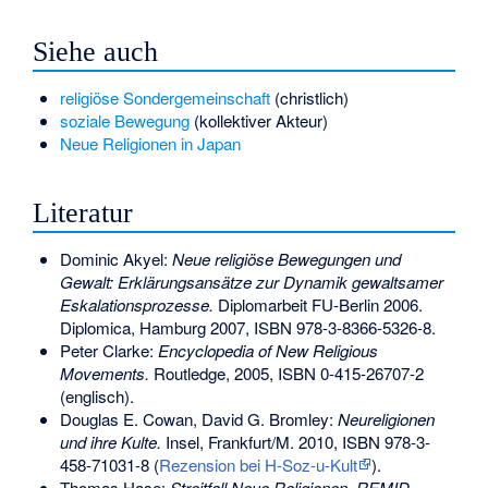
Siehe auch
religiöse Sondergemeinschaft
(christlich)
soziale Bewegung
(kollektiver Akteur)
Neue Religionen in Japan
Literatur
Dominic Akyel:
Neue religiöse Bewegungen und
Gewalt: Erklärungsansätze zur Dynamik gewaltsamer
Eskalationsprozesse.
Diplomarbeit FU-Berlin 2006.
Diplomica, Hamburg 2007,
ISBN 978-3-8366-5326-8
.
Peter Clarke:
Encyclopedia of New Religious
Movements.
Routledge, 2005,
ISBN 0-415-26707-2
(englisch).
Douglas E. Cowan, David G. Bromley:
Neureligionen
und ihre Kulte.
Insel, Frankfurt/M. 2010,
ISBN 978-3-
458-71031-8
(
Rezension bei H-Soz-u-Kult
).
Thomas Hase:
Streitfall Neue Religionen. REMID-