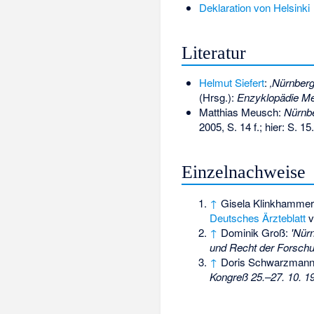
Deklaration von Helsinki
Literatur
Helmut Siefert
:
‚Nürnberg
(Hrsg.):
Enzyklopädie Me
Matthias Meusch:
Nürnbe
2005, S. 14 f.; hier: S. 15.
Einzelnachweise
↑
Gisela Klinkhamme
Deutsches Ärzteblatt
v
↑
Dominik Groß:
'Nür
und Recht der Forsc
↑
Doris Schwarzmann
Kongreß 25.–27. 10. 1