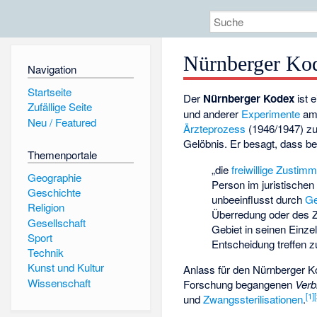
Nürnberger Ko
Navigation
Startseite
Der
Nürnberger Kodex
ist 
Zufällige Seite
und anderer
Experimente
am 
Neu / Featured
Ärzteprozess
(1946/1947) z
Gelöbnis
. Er besagt, dass b
Themenportale
„die
freiwillige
Zustimm
Geographie
Person im juristischen
Geschichte
unbeeinflusst durch
Ge
Religion
Überredung oder des 
Gesellschaft
Gebiet in seinen Einze
Sport
Entscheidung treffen z
Technik
Kunst und Kultur
Anlass für den Nürnberger 
Wissenschaft
Forschung begangenen
Verb
[1]
und
Zwangssterilisationen
.