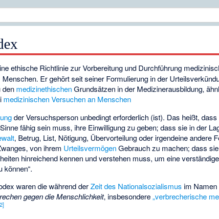
dex
eine ethische Richtlinie zur Vorbereitung und Durchführung medizinis
Menschen. Er gehört seit seiner Formulierung in der Urteilsverkün
u den
medizinethischen
Grundsätzen in der Medizinerausbildung, ähn
ei
medizinischen
Versuchen an Menschen
ung
der Versuchsperson unbedingt erforderlich (ist). Das heißt, dass 
 Sinne fähig sein muss, ihre Einwilligung zu geben; dass sie in der L
walt
, Betrug, List, Nötigung, Übervorteilung oder irgendeine andere 
Zwanges, von ihrem
Urteilsvermögen
Gebrauch zu machen; dass sie 
lheiten hinreichend kennen und verstehen muss, um eine verständige
u können“.
Kodex waren die während der
Zeit des Nationalsozialismus
im Namen d
rechen gegen die Menschlichkeit
, insbesondere
„verbrecherische me
[2]