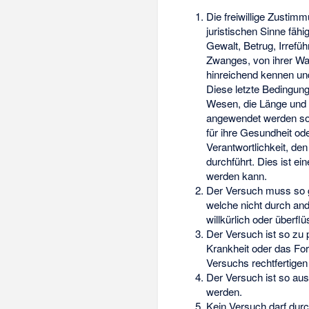
Die freiwillige Zustim
juristischen Sinne fäh
Gewalt, Betrug, Irref
Zwanges, von ihrer Wah
hinreichend kennen un
Diese letzte Bedingun
Wesen, die Länge und 
angewendet werden sol
für ihre Gesundheit od
Verantwortlichkeit, den
durchführt. Dies ist ei
werden kann.
Der Versuch muss so ge
welche nicht durch and
willkürlich oder überflü
Der Versuch ist so zu
Krankheit oder das Fo
Versuchs rechtfertige
Der Versuch ist so au
werden.
Kein Versuch darf du