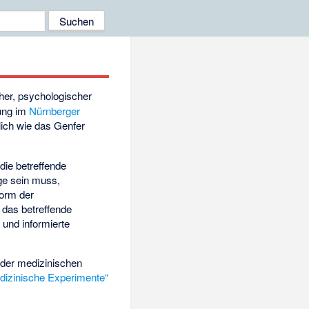
cher, psychologischer
dung im
Nürnberger
lich wie das
Genfer
die betreffende
age sein muss,
Form der
das betreffende
 und informierte
er medizinischen
dizinische Experimente“