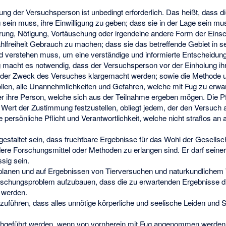
mung der Versuchsperson ist unbedingt erforderlich. Das heißt, dass d
ig sein muss, ihre Einwilligung zu geben; dass sie in der Lage sein mu
ührung, Nötigung, Vortäuschung oder irgendeine andere Form der Ein
lfreiheit Gebrauch zu machen; dass sie das betreffende Gebiet in se
d verstehen muss, um eine verständige und informierte Entscheidung
g macht es notwendig, dass der Versuchsperson vor der Einholung i
der Zweck des Versuches klargemacht werden; sowie die Methode un
len, alle Unannehmlichkeiten und Gefahren, welche mit Fug zu erwar
er ihre Person, welche sich aus der Teilnahme ergeben mögen. Die Pf
 Wert der Zustimmung festzustellen, obliegt jedem, der den Versuch an
ne persönliche Pflicht und Verantwortlichkeit, welche nicht straflos a
staltet sein, dass fruchtbare Ergebnisse für das Wohl der Gesellsch
ere Forschungsmittel oder Methoden zu erlangen sind. Er darf seiner
ssig sein.
 planen und auf Ergebnissen von Tierversuchen und naturkundlichem
rschungsproblem aufzubauen, dass die zu erwartenden Ergebnisse d
n werden.
szuführen, dass alles unnötige körperliche und seelische Leiden un
rchgeführt werden, wenn von vornherein mit Fug angenommen werde