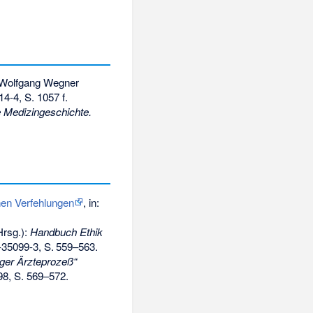
 Wolfgang Wegner
14-4
, S. 1057 f.
 Medizingeschichte.
hen Verfehlungen
, in:
Hrsg.):
Handbuch Ethik
-35099-3
,
S.
559–563
.
ger Ärzteprozeß“
98, S. 569–572.