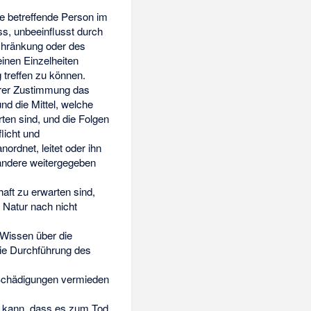
ie betreffende Person im
ss, unbeeinflusst durch
schränkung oder des
inen Einzelheiten
 treffen zu können.
hrer Zustimmung das
d die Mittel, welche
ten sind, und die Folgen
licht und
ordnet, leitet oder ihn
n andere weitergegeben
aft zu erwarten sind,
 Natur nach nicht
 Wissen über die
ie Durchführung des
d Schädigungen vermieden
n kann, dass es zum Tod