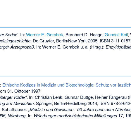
er Kodex‘.
In:
Werner E. Gerabek
, Bernhard D. Haage,
Gundolf Keil
,
dizingeschichte.
De Gruyter, Berlin/New York 2005,
ISBN 3-11-0157
rger Ärzteprozeß.
In: Werner E. Gerabek u. a. (Hrsg.):
Enzyklopädie
r:
Ethische Kodizes in Medizin und Biotechnologie: Schutz vor ärztlic
om 31. Oktober 1997.
nberger Kodex'
. In: Christian Lenk, Gunnar Duttge, Heiner Fangerau (
hung am Menschen
. Springer, Berlin/Heidelberg 2014,
ISBN 978-3-642
-Schafhauser:
„Medizin und Gewissen - 50 Jahre nach dem Nürnber
996, Nürnberg.
In:
Würzburger medizinhistorische Mitteilungen
17, 19