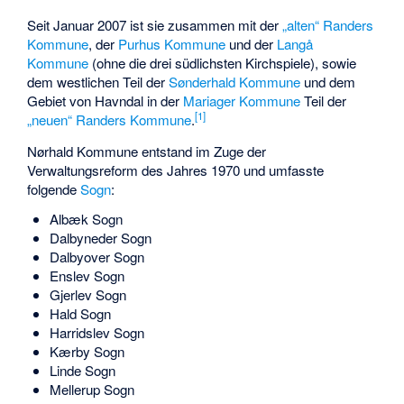
Seit Januar 2007 ist sie zusammen mit der
„alten“ Randers
Kommune
, der
Purhus Kommune
und der
Langå
Kommune
(ohne die drei südlichsten Kirchspiele), sowie
dem westlichen Teil der
Sønderhald Kommune
und dem
Gebiet von
Havndal
in der
Mariager Kommune
Teil der
[
1
]
„neuen“ Randers Kommune
.
Nørhald Kommune entstand im Zuge der
Verwaltungsreform des Jahres 1970 und umfasste
folgende
Sogn
:
Albæk Sogn
Dalbyneder Sogn
Dalbyover Sogn
Enslev Sogn
Gjerlev Sogn
Hald Sogn
Harridslev Sogn
Kærby Sogn
Linde Sogn
Mellerup Sogn