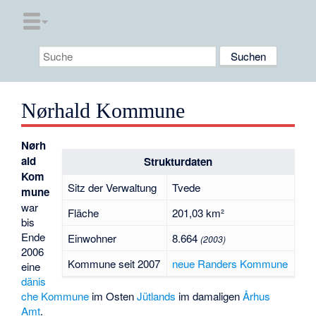
Nørhald Kommune
Nørh
ald
Strukturdaten
Kom
Sitz der Verwaltung
Tvede
mune
war
Fläche
201,03 km²
bis
Ende
Einwohner
8.664
(2003)
2006
Kommune seit 2007
neue Randers Kommune
eine
dänis
che
Kommune
im Osten
Jütlands
im damaligen
Århus
Amt
.