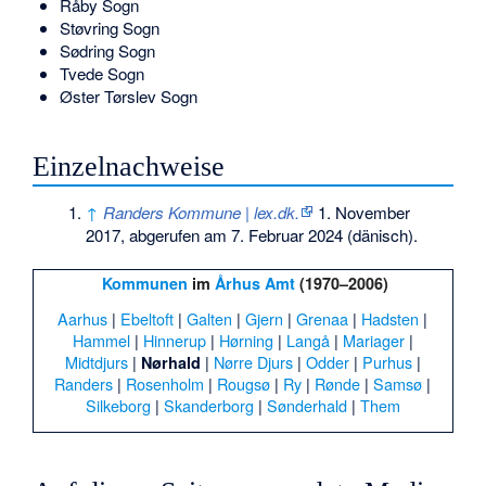
Råby Sogn
Støvring Sogn
Sødring Sogn
Tvede Sogn
Øster Tørslev Sogn
Einzelnachweise
↑
Randers Kommune | lex.dk.
1. November
2017,
abgerufen am 7. Februar 2024
(dänisch).
Kommunen
im
Århus Amt
(1970–2006)
Aarhus
|
Ebeltoft
|
Galten
|
Gjern
|
Grenaa
|
Hadsten
|
Hammel
|
Hinnerup
|
Hørning
|
Langå
|
Mariager
|
Midtdjurs
|
|
Nørre Djurs
|
Odder
|
Purhus
|
Nørhald
Randers
|
Rosenholm
|
Rougsø
|
Ry
|
Rønde
|
Samsø
|
Silkeborg
|
Skanderborg
|
Sønderhald
|
Them