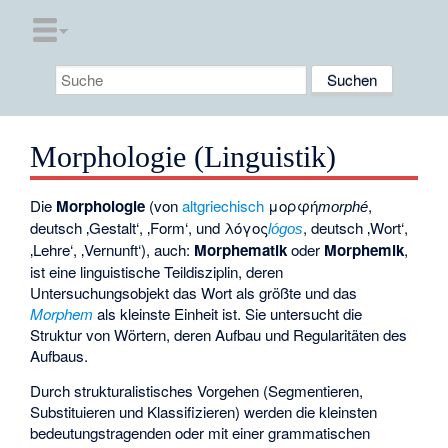
Morphologie (Linguistik)
Die
Morphologie
(von
altgriechisch
μορφή
,
morphé
deutsch
‚Gestalt‘
, ‚Form‘, und
λόγος
, deutsch
‚Wort‘
,
lógos
‚Lehre‘, ‚Vernunft‘), auch:
Morphematik
oder
Morphemik
,
ist eine linguistische Teildisziplin, deren
Untersuchungsobjekt das Wort als größte und das
Morphem
als kleinste Einheit ist. Sie untersucht die
Struktur von Wörtern, deren Aufbau und Regularitäten des
Aufbaus.
Durch strukturalistisches Vorgehen (Segmentieren,
Substituieren und Klassifizieren) werden die kleinsten
bedeutungstragenden oder mit einer grammatischen