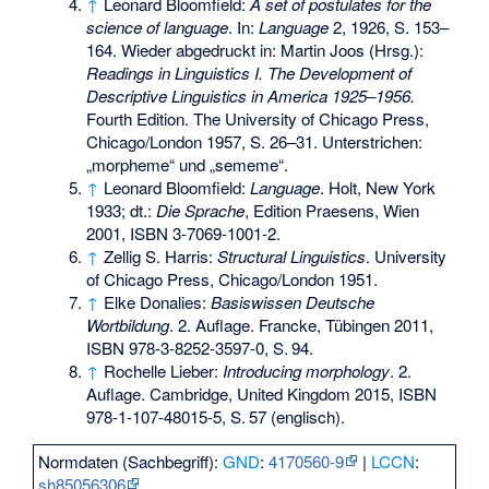
↑
Leonard Bloomfield:
A set of postulates for the
science of language
. In:
Language
2, 1926, S. 153–
164. Wieder abgedruckt in: Martin Joos (Hrsg.):
Readings in Linguistics I. The Development of
Descriptive Linguistics in America 1925–1956.
Fourth Edition. The University of Chicago Press,
Chicago/London 1957, S. 26–31. Unterstrichen:
„morpheme“ und „sememe“.
↑
Leonard Bloomfield:
Language
. Holt, New York
1933; dt.:
Die Sprache
, Edition Praesens, Wien
2001,
ISBN 3-7069-1001-2
.
↑
Zellig S. Harris:
Structural Linguistics
. University
of Chicago Press, Chicago/London 1951.
↑
Elke Donalies:
Basiswissen Deutsche
Wortbildung
. 2. Auflage. Francke, Tübingen 2011,
ISBN 978-3-8252-3597-0
,
S.
94
.
↑
Rochelle Lieber:
Introducing morphology
. 2.
Auflage. Cambridge, United Kingdom 2015,
ISBN
978-1-107-48015-5
,
S.
57
(englisch).
Normdaten (Sachbegriff):
GND
:
4170560-9
|
LCCN
:
sh85056306