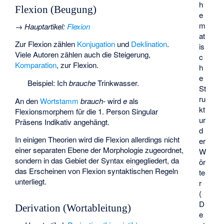
h
Flexion (Beugung)
e
m
→
Hauptartikel
:
Flexion
at
Zur Flexion zählen
Konjugation
und
Deklination
.
is
Viele Autoren zählen auch die Steigerung,
c
Komparation
, zur Flexion.
h
e
Beispiel: Ich
brauche
Trinkwasser.
St
ru
An den
Wortstamm
brauch-
wird
e
als
kt
Flexionsmorphem für die 1. Person Singular
ur
Präsens Indikativ angehängt.
d
In einigen Theorien wird die Flexion allerdings nicht
er
einer separaten Ebene der Morphologie zugeordnet,
W
sondern in das Gebiet der Syntax eingegliedert, da
ör
das Erscheinen von Flexion syntaktischen Regeln
te
unterliegt.
r
(
D
Derivation (Wortableitung)
e