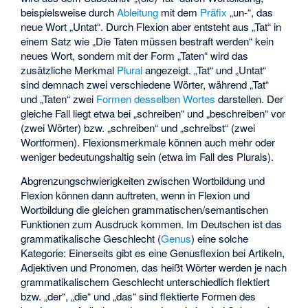
beispielsweise durch
Ableitung
mit dem
Präfix
„un-“, das
neue Wort „Untat“. Durch Flexion aber entsteht aus „Tat“ in
einem Satz wie „Die Taten müssen bestraft werden“ kein
neues Wort, sondern mit der Form „Taten“ wird das
zusätzliche Merkmal
Plural
angezeigt. „Tat“ und „Untat“
sind demnach zwei verschiedene Wörter, während „Tat“
und „Taten“ zwei
Formen desselben Wortes
darstellen. Der
gleiche Fall liegt etwa bei „schreiben“ und „beschreiben“ vor
(zwei Wörter) bzw. „schreiben“ und „schreibst“ (zwei
Wortformen). Flexionsmerkmale können auch mehr oder
weniger bedeutungshaltig sein (etwa im Fall des Plurals).
Abgrenzungschwierigkeiten zwischen Wortbildung und
Flexion können dann auftreten, wenn in Flexion und
Wortbildung die gleichen grammatischen/semantischen
Funktionen zum Ausdruck kommen. Im Deutschen ist das
grammatikalische Geschlecht (
Genus
) eine solche
Kategorie: Einerseits gibt es eine Genusflexion bei Artikeln,
Adjektiven und Pronomen, das heißt Wörter werden je nach
grammatikalischem Geschlecht unterschiedlich flektiert
bzw. „der“, „die“ und „das“ sind flektierte Formen des