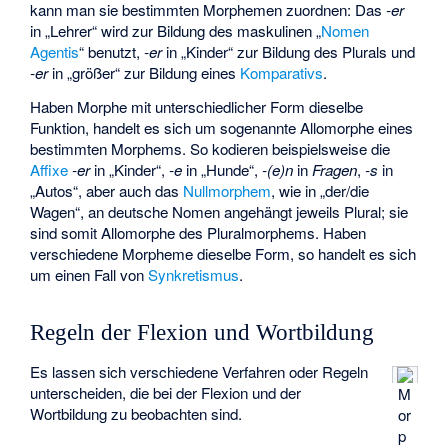
kann man sie bestimmten Morphemen zuordnen: Das
-er
in „Lehrer“ wird zur Bildung des maskulinen „
Nomen
Agentis
“ benutzt,
-er
in „Kinder“ zur Bildung des Plurals und
-er
in „größer“ zur Bildung eines
Komparativs
.
Haben Morphe mit unterschiedlicher Form dieselbe
Funktion, handelt es sich um sogenannte Allomorphe eines
bestimmten Morphems. So kodieren beispielsweise die
Affixe
-er
in „Kinder“,
-e
in „Hunde“,
-(e)n
in
Fragen
,
-s
in
„Autos“, aber auch das
Nullmorphem
, wie in „der/die
Wagen“, an deutsche Nomen angehängt jeweils Plural; sie
sind somit Allomorphe des Pluralmorphems. Haben
verschiedene Morpheme dieselbe Form, so handelt es sich
um einen Fall von
Synkretismus
.
Regeln der Flexion und Wortbildung
Es lassen sich verschiedene Verfahren oder Regeln
unterscheiden, die bei der Flexion und der
M
Wortbildung zu beobachten sind.
or
p