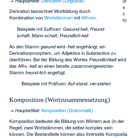
→
Hauptartikel
:
Derivation (Linguistik)
ut
s
Derivation bezeichnet Wortbildung durch
c
Kombination von
Wortstämmen
mit
Affixen
.
h)
Beispiele mit Suffixen:
Gesund-heit
,
Freund-
schaft
,
Mann-schaft
,
Freundlich-keit
An den Stamm
gesund
wird -
heit
angehängt, ein
Derivationsmorphem, um Adjektive in Substantive zu
überführen. Bei der Bildung des Wortes
Freundlichkeit
wird
das Affix
-keit
an einen bereits zusammengesetzten
Stamm
freund-lich
angefügt.
Beispiele mit Präfixen:
Auf-stand
,
ver-stehen
Komposition (Wortzusammensetzung)
→
Hauptartikel
:
Komposition (Grammatik)
Komposition bedeutet die Bildung von Wörtern aus (in der
Regel) zwei Wortstämmen, die selbst komplex sein
können. Die Bestandteile können also ihrerseits Komposita