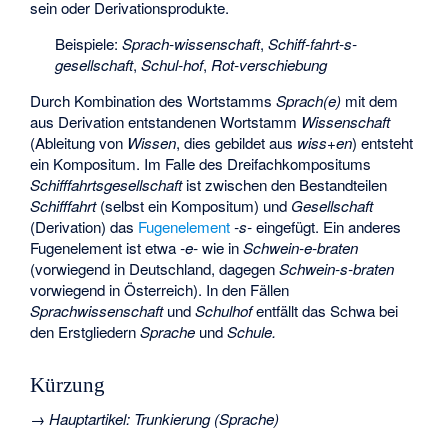
sein oder Derivationsprodukte.
Beispiele:
Sprach-wissenschaft
,
Schiff-fahrt-s-
gesellschaft
,
Schul-hof
,
Rot-verschiebung
Durch Kombination des Wortstamms
Sprach(e)
mit dem
aus Derivation entstandenen Wortstamm
Wissenschaft
(Ableitung von
Wissen
, dies gebildet aus
wiss
+
en
) entsteht
ein Kompositum. Im Falle des Dreifachkompositums
Schifffahrtsgesellschaft
ist zwischen den Bestandteilen
Schifffahrt
(selbst ein Kompositum) und
Gesellschaft
(Derivation) das
Fugenelement
-s-
eingefügt. Ein anderes
Fugenelement ist etwa
-e-
wie in
Schwein-e-braten
(vorwiegend in Deutschland, dagegen
Schwein-s-braten
vorwiegend in Österreich). In den Fällen
Sprachwissenschaft
und
Schulhof
entfällt das Schwa bei
den Erstgliedern
Sprache
und
Schule.
Kürzung
→
Hauptartikel
:
Trunkierung (Sprache)