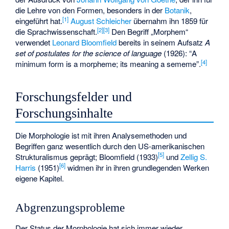
die Lehre von den Formen, besonders in der
Botanik
,
[
1
]
eingeführt hat.
August Schleicher
übernahm ihn 1859 für
[
2
]
[
3
]
die Sprachwissenschaft.
Den Begriff „Morphem“
verwendet
Leonard Bloomfield
bereits in seinem Aufsatz
A
set of postulates for the science of language
(1926): “
A
[
4
]
minimum form is a morpheme; its meaning a sememe
”.
Forschungsfelder und
Forschungsinhalte
Die Morphologie ist mit ihren Analysemethoden und
Begriffen ganz wesentlich durch den US-amerikanischen
[
5
]
Strukturalismus geprägt; Bloomfield (1933)
und
Zellig S.
[
6
]
Harris
(1951)
widmen ihr in ihren grundlegenden Werken
eigene Kapitel.
Abgrenzungsprobleme
Der Status der Morphologie hat sich immer wieder