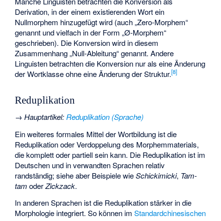
Manche Linguisten betrachten die Konversion als
Derivation, in der einem existierenden Wort ein
Nullmorphem hinzugefügt wird (auch „Zero-Morphem“
genannt und vielfach in der Form „Ø-Morphem“
geschrieben). Die Konversion wird in diesem
Zusammenhang „Null-Ableitung“ genannt. Andere
Linguisten betrachten die Konversion nur als eine Änderung
[
8
]
der Wortklasse ohne eine Änderung der Struktur.
Reduplikation
→
Hauptartikel
:
Reduplikation (Sprache)
Ein weiteres formales Mittel der Wortbildung ist die
Reduplikation oder Verdoppelung des Morphemmaterials,
die komplett oder partiell sein kann. Die Reduplikation ist im
Deutschen und in verwandten Sprachen relativ
randständig; siehe aber Beispiele wie
Schickimicki
,
Tam-
tam
oder
Zickzack
.
In anderen Sprachen ist die Reduplikation stärker in die
Morphologie integriert. So können im
Standardchinesischen