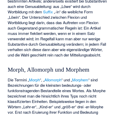
bestimmten Artikels; andererseits existiert bei Substantiven
auch eine Genusableitung: aus „Löwe“ wird durch
Wortbildung mit dem
Suffix
„
-in
“ die weibliche Form
„Löwin“. Der Unterschied zwischen Flexion und
Wortbildung liegt darin, dass das Auftreten von Flexion
auch Gegenstand grammatischer Regeln ist: Ein Artikel
muss immer flektiert werden, wenn er in einem Satz
verwendet wird; im Regelfall kann man aber nur wenige
Substantive durch Genusableitung verändern; in jedem Fall
verhalten sich diese dann aber wie eigenständige Wörter,
und die Wahl geschieht rein nach der Mitteilungsabsicht.
Morph, Allomorph und Morphem
Die Termini „
Morph
“, „
Allomorph
“ und „
Morphem
“ sind
Bezeichnungen für die kleinsten bedeutungs- oder
funktionstragenden Bestandteile eines Wortes. Als Morphe
bezeichnet man die hinsichtlich ihres Typs noch nicht
klassifizierten Einheiten. Beispielsweise liegen in den
Wörtern „Lehr-er“, „Kind-er“ und „größ-er“ drei
-er
-Morphe
vor. Erst nach Eruierung ihrer Funktion und Bedeutung