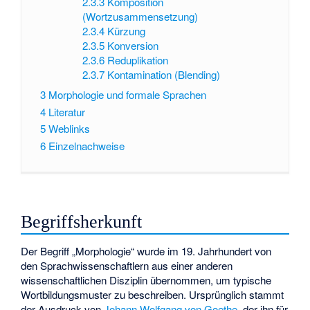
2.3.3
Komposition
(Wortzusammensetzung)
2.3.4
Kürzung
2.3.5
Konversion
2.3.6
Reduplikation
2.3.7
Kontamination (Blending)
3
Morphologie und formale Sprachen
4
Literatur
5
Weblinks
6
Einzelnachweise
Begriffsherkunft
Der Begriff „Morphologie“ wurde im 19. Jahrhundert von
den Sprachwissenschaftlern aus einer anderen
wissenschaftlichen Disziplin übernommen, um typische
Wortbildungsmuster zu beschreiben. Ursprünglich stammt
der Ausdruck von
Johann Wolfgang von Goethe
, der ihn für