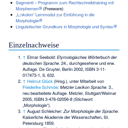
Segmenti – Programm zum Rechtschreibtraining mit
Morphemen
(Freeware)
„L;nkolon“ Lernmodul zur Einführung in die
Morphologie
Linguistischer Grundkurs in Morphologie und Syntax
Einzelnachweise
↑
Elmar Seebold:
Etymologisches Wörterbuch der
deutschen Sprache
. 24., durchgesehene und erw.
Auflage. De Gruyter, Berlin 2002,
ISBN 3-11-
017473-1
,
S.
632
.
↑
Helmut Glück
(Hrsg.), unter Mitarbeit von
Friederike Schmöe
:
Metzler Lexikon Sprache.
3.,
neu bearbeitete Auflage. Metzler, Stuttgart/Weimar
2005,
ISBN 3-476-02056-8
(Stichwort:
„Morphologie“).
↑
August Schleicher:
Zur Morphologie der Sprache
.
Kaiserliche Akademie der Wissenschaften, St.
Petersburg 1859.