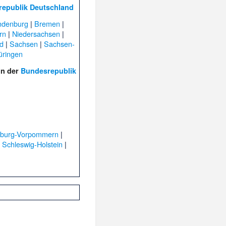
epublik Deutschland
ndenburg
|
Bremen
|
rn
|
Niedersachsen
|
d
|
Sachsen
|
Sachsen-
üringen
in der
Bundesrepublik
nburg-Vorpommern
|
|
Schleswig-Holstein
|