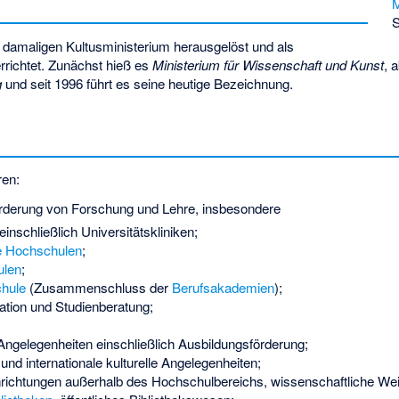
M
S
m damaligen
Kultusministerium
herausgelöst und als
rrichtet. Zunächst hieß es
Ministerium für Wissenschaft und Kunst
, 
g
und seit 1996 führt es seine heutige Bezeichnung.
ren:
derung von Forschung und Lehre, insbesondere
einschließlich Universitätskliniken;
e Hochschulen
;
ulen
;
hule
(Zusammenschluss der
Berufsakademien
);
ation und Studienberatung;
Angelegenheiten einschließlich Ausbildungsförderung;
und internationale kulturelle Angelegenheiten;
nrichtungen außerhalb des Hochschulbereichs, wissenschaftliche Wei