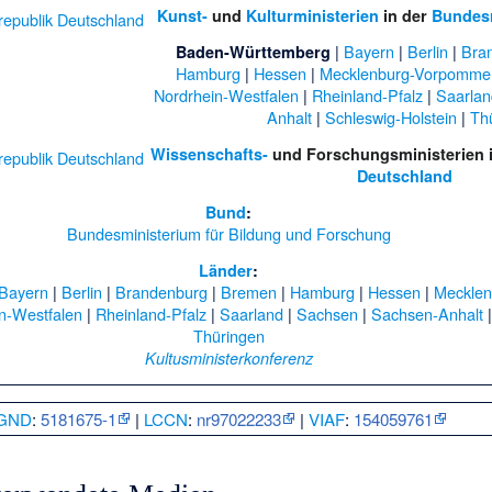
Kunst-
und
Kulturministerien
in der
Bundesr
|
Bayern
|
Berlin
|
Bra
Baden-Württemberg
Hamburg
|
Hessen
|
Mecklenburg-Vorpomme
Nordrhein-Westfalen
|
Rheinland-Pfalz
|
Saarlan
Anhalt
|
Schleswig-Holstein
|
Th
Wissenschafts-
und Forschungsministerien 
Deutschland
Bund
:
Bundesministerium für Bildung und Forschung
Länder
:
Bayern
|
Berlin
|
Brandenburg
|
Bremen
|
Hamburg
|
Hessen
|
Meckle
n-Westfalen
|
Rheinland-Pfalz
|
Saarland
|
Sachsen
|
Sachsen-Anhalt
Thüringen
Kultusministerkonferenz
GND
:
5181675-1
|
LCCN
:
nr97022233
|
VIAF
:
154059761