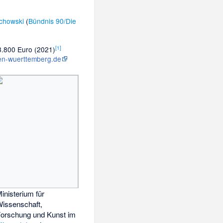
schowski
(
Bündnis 90/Die
[
1
]
3.800 Euro (2021)
n-wuerttemberg.de
inisterium für
issenschaft,
orschung und Kunst im