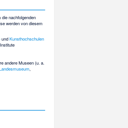
 die nachfolgenden
eise werden von diesem
e
und
Kunsthochschulen
nstitute
e andere Museen (u. a.
 Landesmuseum
,