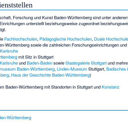
enststellen
schaft, Forschung und Kunst Baden-Württemberg sind unter anderem
Einrichtungen unterstellt beziehungsweise zugeordnet beziehungsw
igt.
die
Fachhochschulen
,
Pädagogische Hochschulen
,
Duale Hochschul
den-Württemberg sowie die zahlreichen Forschungseinrichtungen und I
 Karlsruhe
ttemberg
mit Sitz in Stuttgart
Karlsruhe
und
Baden-Baden
sowie
Staatsgalerie Stuttgart
und mehrer
smuseum Baden-Württemberg
,
Linden-Museum
Stuttgart,
Badisches
berg
,
Haus der Geschichte Baden-Württemberg
)
trum Baden-Württemberg
mit Standorten in Stuttgart und
Konstanz
den-Württemberg