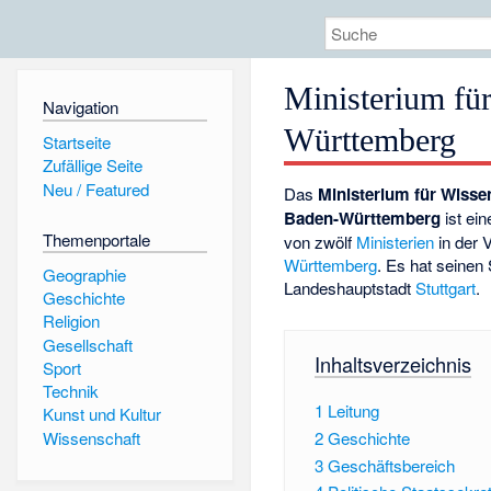
Ministerium fü
Navigation
Württemberg
Startseite
Zufällige Seite
Neu / Featured
Das
Ministerium für Wisse
Baden-Württemberg
ist ei
Themenportale
von zwölf
Ministerien
in der 
Württemberg
. Es hat seinen 
Geographie
Landeshauptstadt
Stuttgart
.
Geschichte
Religion
Gesellschaft
Inhaltsverzeichnis
Sport
Technik
1
Leitung
Kunst und Kultur
Wissenschaft
2
Geschichte
3
Geschäftsbereich