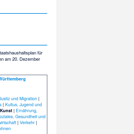
taatshaushaltsplan für
en am 20. Dezember
Württemberg
Justiz und Migration
|
s
|
Kultus, Jugend und
|
Ernährung,
 Kunst
oziales, Gesundheit und
irtschaft
|
Verkehr
|
ohnen