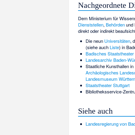
Nachgeordnete Di
Dem Ministerium für Wissen
Dienststellen
,
Behörden
und 
direkt oder indirekt beaufsicht
Die neun
Universitäten
, 
(siehe auch
Liste
) in Ba
Badisches Staatstheater
Landesarchiv Baden-Wür
Staatliche Kunsthallen in
Archäologisches Lande
Landesmuseum Württem
Staatstheater Stuttgart
Bibliotheksservice-Zen
Siehe auch
Landesregierung von Ba