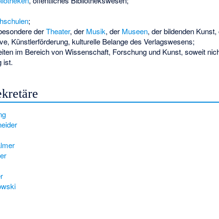
liotheken
, öffentliches Bibliothekswesen;
hschulen
;
sbesondere der
Theater
, der
Musik
, der
Museen
, der bildenden Kunst,
ive, Künstlerförderung, kulturelle Belange des Verlagswesens;
iten im Bereich von Wissenschaft, Forschung und Kunst, soweit nich
 ist.
ekretäre
ng
eider
almer
er
r
owski