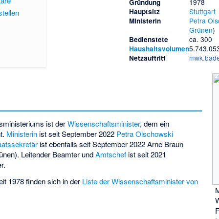
täre
1978
Gründung
Stuttgart
Hauptsitz
tellen
Petra Ol
Ministerin
Grünen
)
ca. 300
Bedienstete
5.743.05
Haushaltsvolumen
mwk.bade
Netzauftritt
sministeriums ist der
Wissenschaftsminister
, dem ein
ht.
Ministerin
ist seit September 2022
Petra Olschowski
aatssekretär
ist ebenfalls seit September 2022
Arne Braun
rünen). Leitender Beamter und
Amtschef
ist seit 2021
er
.
it 1978 finden sich in der
Liste der Wissenschaftsminister von
M
W
F