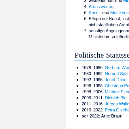
wissenschaftliche
Bib
Archivwesen
;
Kunst-
und
Musikhoc
Pflege der Kunst, in
nichtstaatlichen Arch
sonstige Angelegenhe
Ministerium zuständig
Politische Staatss
1978–1980:
Gerhard We
1980–1992:
Norbert Schn
1992–1996:
Josef Dreier
1996–1998:
Christoph P
1998–2006:
Michael Sieb
2006–2011:
Dietrich Birk
2011–2016:
Jürgen Walte
2016–2022:
Petra Olsch
seit 2022:
Arne Braun