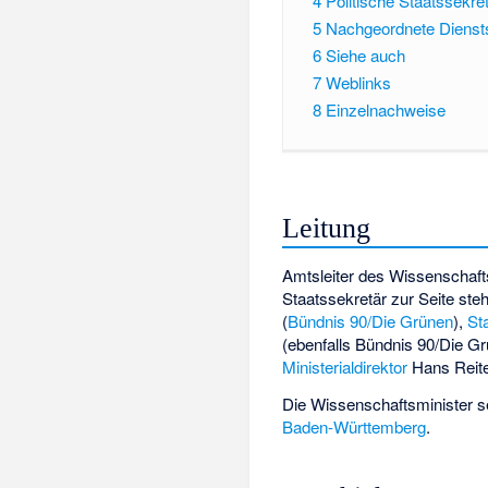
4
Politische Staatssekre
5
Nachgeordnete Diensts
6
Siehe auch
7
Weblinks
8
Einzelnachweise
Leitung
Amtsleiter des Wissenschaft
Staatssekretär zur Seite ste
(
Bündnis 90/Die Grünen
),
St
(ebenfalls Bündnis 90/Die G
Ministerialdirektor
Hans Reit
Die Wissenschaftsminister se
Baden-Württemberg
.