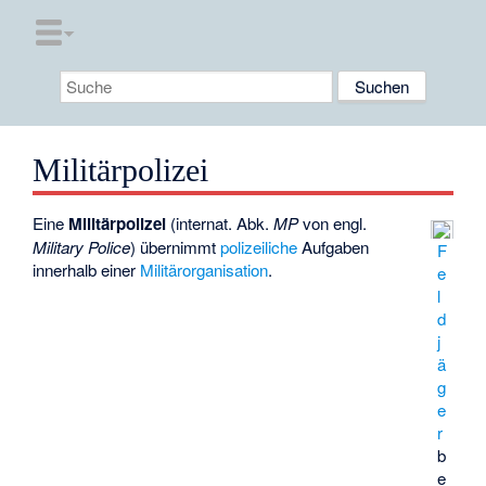
Militärpolizei
Eine
Militärpolizei
(internat. Abk.
MP
von engl.
Military Police
) übernimmt
polizeiliche
Aufgaben
F
innerhalb einer
Militärorganisation
.
e
l
d
j
ä
g
e
r
b
e