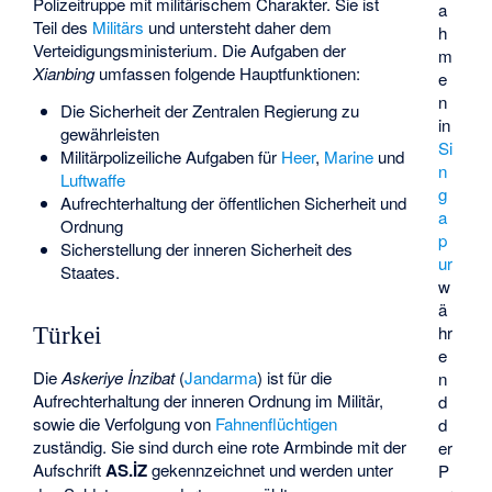
Polizeitruppe mit militärischem Charakter. Sie ist
a
Teil des
Militärs
und untersteht daher dem
h
Verteidigungsministerium. Die Aufgaben der
m
Xianbing
umfassen folgende Hauptfunktionen:
e
n
Die Sicherheit der Zentralen Regierung zu
in
gewährleisten
Si
Militärpolizeiliche Aufgaben für
Heer
,
Marine
und
n
Luftwaffe
g
Aufrechterhaltung der öffentlichen Sicherheit und
a
Ordnung
p
Sicherstellung der inneren Sicherheit des
ur
Staates.
w
ä
hr
Türkei
e
Die
Askeriye İnzibat
(
Jandarma
) ist für die
n
Aufrechterhaltung der inneren Ordnung im Militär,
d
sowie die Verfolgung von
Fahnenflüchtigen
d
zuständig. Sie sind durch eine rote Armbinde mit der
er
Aufschrift
AS.İZ
gekennzeichnet und werden unter
P