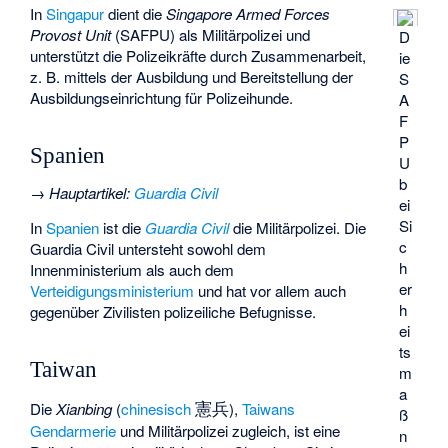
In
Singapur
dient die
Singapore Armed Forces
Provost Unit
(SAFPU) als Militärpolizei und
D
unterstützt die Polizeikräfte durch Zusammenarbeit,
ie
z. B. mittels der Ausbildung und Bereitstellung der
S
Ausbildungseinrichtung für Polizeihunde.
A
F
P
Spanien
U
b
→
Hauptartikel
:
Guardia Civil
ei
Si
In
Spanien
ist die
Guardia Civil
die Militärpolizei. Die
c
Guardia Civil untersteht sowohl dem
h
Innenministerium als auch dem
er
Verteidigungsministerium
und hat vor allem auch
h
gegenüber Zivilisten polizeiliche Befugnisse.
ei
ts
Taiwan
m
a
憲兵
Die
Xianbing
(
chinesisch
),
Taiwans
ß
Gendarmerie
und Militärpolizei zugleich, ist eine
n