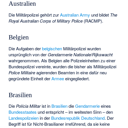
Australien
Die Militärpolizei gehört zur
Australian Army
und bildet
The
Royal Australian Corps of Military Police
(RACMP).
Belgien
Die Aufgaben der
belgischen
Militärpolizei wurden
ursprünglich von der
Gendarmerie Nationale
/
Rijkswacht
wahrgenommen. Als Belgien alle Polizeieinheiten zu einer
Bundespolizei vereinte, wurden die bisher als Militärpolizei
Police Militaire
agierenden Beamten in eine dafür neu
gegründete Einheit der
Armee
eingegliedert.
Brasilien
Die
Polícia Militar
ist in
Brasilien
die
Gendarmerie
eines
Bundesstaates
und entspricht – im weitesten Sinn – den
Landespolizeien
in der
Bundesrepublik Deutschland
. Der
Begriff ist für Nicht-Brasilianer irreführend, da sie keine