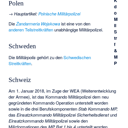
K
Polen
d
o
→
Hauptartikel
:
Polnische Militärpolizei
M
Die
Żandarmeria Wojskowa
ist eine von den
il
anderen Teilstreitkräften
unabhängige Militärpolizei.
S
tr
f
Schweden
&
M
Die
Militärpolis
gehört zu den
Schwedischen
P
Streitkräften
.
Schweiz
Am 1. Januar 2018, im Zuge der WEA (Weiterentwicklung
der Armee), ist das Kommando Militärpolizei dem neu
gegründeten Kommando Operation unterstellt worden
sowie in die drei Berufskomponenten
Stab Kommando MP,
das
Einsatzkommando Militärpolizei Sicherheitsdienst
und
Einsatzkommando Militärpolizei
sowie den
Milizformationen des
MP Bat 1 bis 4
unterteilt worden.