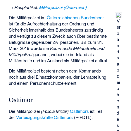
→
Hauptartikel
:
Militärpolizei (Österreich)
Die Militärpolizei im
Österreichischen
Bundesheer
V
ist für die Aufrechterhaltung der Ordnung und
er
Sicherheit innerhalb des Bundesheeres zuständig
b
und verfügt zu diesem Zweck auch über bestimmte
a
Befugnisse gegenüber Zivilpersonen. Bis zum 31.
n
März 2019 wurde sie
Kommando Militärstreife und
d
Militärpolizei
genannt, wobei sie im Inland als
s
Militärstreife und im Ausland als Militärpolizei auftrat.
a
b
Die Militärpolizei besteht neben dem Kommando
z
noch aus drei Einsatzkompanien, der Lehrabteilung
ei
und einem Personenschutzelement.
c
h
Osttimor
e
n
Die Militärpolizei
(Policia Militar)
Osttimors
ist Teil
d
der
Verteidigungskräfte Osttimors
(F-FDTL).
e
s