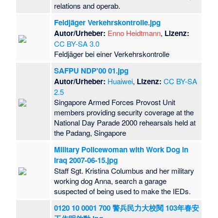
relations and operab.
Feldjäger Verkehrskontrolle.jpg
Autor/Urheber:
Enno Heidtmann
,
Lizenz:
CC BY-SA 3.0
Feldjäger bei einer Verkehrskontrolle
SAFPU NDP'00 01.jpg
Autor/Urheber:
Huaiwei
,
Lizenz:
CC BY-SA
2.5
Singapore Armed Forces Provost Unit
members providing security coverage at the
National Day Parade 2000 rehearsals held at
the Padang, Singapore
Military Policewoman with Work Dog in
Iraq 2007-06-15.jpg
Staff Sgt. Kristina Columbus and her military
working dog Anna, search a garage
suspected of being used to make the IEDs.
0120 10 0001 700 警兵民力大校閱 103年春安