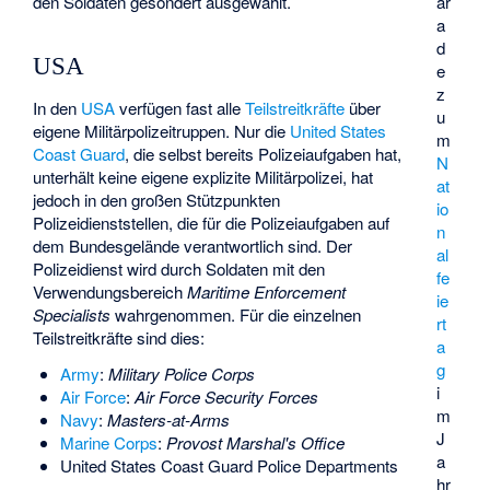
ar
den Soldaten gesondert ausgewählt.
a
d
USA
e
z
In den
USA
verfügen fast alle
Teilstreitkräfte
über
u
eigene Militärpolizeitruppen. Nur die
United States
m
Coast Guard
, die selbst bereits Polizeiaufgaben hat,
N
unterhält keine eigene explizite Militärpolizei, hat
at
jedoch in den großen Stützpunkten
io
Polizeidienststellen, die für die Polizeiaufgaben auf
n
dem Bundesgelände verantwortlich sind. Der
al
Polizeidienst wird durch Soldaten mit den
fe
Verwendungsbereich
Maritime Enforcement
ie
Specialists
wahrgenommen. Für die einzelnen
rt
Teilstreitkräfte sind dies:
a
g
Army
:
Military Police Corps
i
Air Force
:
Air Force Security Forces
m
Navy
:
Masters-at-Arms
J
Marine Corps
:
Provost Marshal's Office
a
United States Coast Guard Police Departments
hr