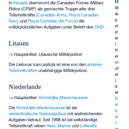
M
In
Kanada
übernimmt die
Canadian Forces Military
ilit
Police
(CFMP) als gemischte Truppe aller drei
är
Teilstreitkräfte (
Canadian Army
,
Royal Canadian
p
Navy
und
Royal Canadian Air Force
) die
ol
militärpolizeilichen Aufgaben unter Befehl des
DND
.
iz
ei
Litauen
(
K
→
Hauptartikel
:
Litauische Militärpolizei
ei
m
Die
Lietuvos karo policija
ist eine von den
anderen
ut
Teilstreitkräften
unabhängige Militärpolizei.
ai
)
d
Niederlande
er
→
Hauptartikel
:
Koninklijke Marechaussee
S
el
Die
Koninklijke Marechaussee
ist als
b
niederländische
Nationalpolizei
mit weitreichenden
st
Aufgaben betraut. Seit 1998 ist sie selbständige
v
Teilstreitkraft neben
Heer
,
Marine
und
Luftwaffe
.
er