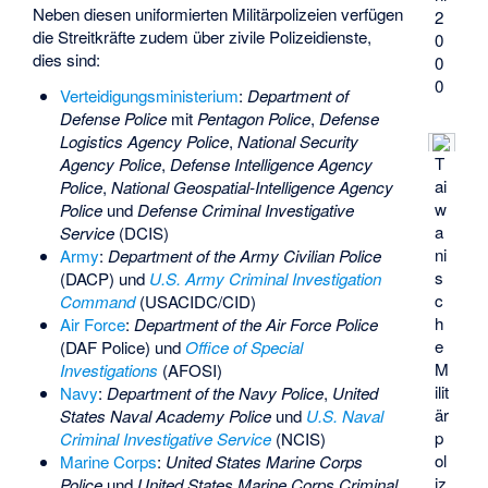
Neben diesen uniformierten Militärpolizeien verfügen
2
die Streitkräfte zudem über zivile Polizeidienste,
0
dies sind:
0
0
Verteidigungsministerium
:
Department of
Defense Police
mit
Pentagon Police
,
Defense
Logistics Agency Police
,
National Security
T
Agency Police
,
Defense Intelligence Agency
ai
Police
,
National Geospatial-Intelligence Agency
w
Police
und
Defense Criminal Investigative
a
Service
(DCIS)
ni
Army
:
Department of the Army Civilian Police
s
(DACP) und
U.S. Army Criminal Investigation
c
Command
(USACIDC/CID)
h
Air Force
:
Department of the Air Force Police
e
(DAF Police) und
Office of Special
M
Investigations
(AFOSI)
ilit
Navy
:
Department of the Navy Police
,
United
är
States Naval Academy Police
und
U.S. Naval
p
Criminal Investigative Service
(NCIS)
ol
Marine Corps
:
United States Marine Corps
iz
Police
und
United States Marine Corps Criminal