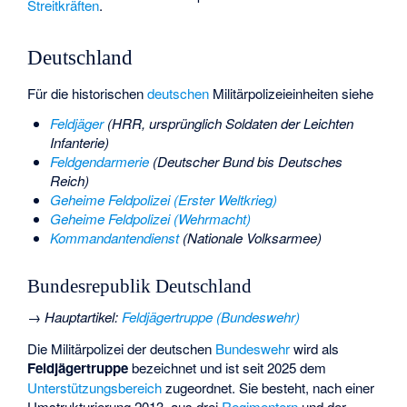
Streitkräften
.
Deutschland
Für die historischen
deutschen
Militärpolizeieinheiten siehe
Feldjäger
(HRR, ursprünglich Soldaten der Leichten
Infanterie)
Feldgendarmerie
(Deutscher Bund bis Deutsches
Reich)
Geheime Feldpolizei (Erster Weltkrieg)
Geheime Feldpolizei (Wehrmacht)
Kommandantendienst
(Nationale Volksarmee)
Bundesrepublik Deutschland
→
Hauptartikel
:
Feldjägertruppe (Bundeswehr)
Die Militärpolizei der deutschen
Bundeswehr
wird als
Feldjägertruppe
bezeichnet und ist seit 2025 dem
Unterstützungsbereich
zugeordnet. Sie besteht, nach einer
Umstrukturierung 2013, aus drei
Regimentern
und der