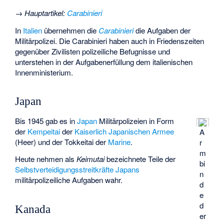
→
Hauptartikel
:
Carabinieri
In
Italien
übernehmen die
Carabinieri
die Aufgaben der
Militärpolizei. Die Carabinieri haben auch in Friedenszeiten
gegenüber Zivilisten polizeiliche Befugnisse und
unterstehen in der Aufgabenerfüllung dem italienischen
Innenministerium.
Japan
Bis 1945 gab es in
Japan
Militärpolizeien in Form
der
Kempeitai
der
Kaiserlich Japanischen Armee
A
(Heer) und der
Tokkeitai
der
Marine
.
r
m
Heute nehmen als
Keimutai
bezeichnete Teile der
bi
Selbstverteidigungsstreitkräfte Japans
n
militärpolizeiliche Aufgaben wahr.
d
e
d
Kanada
er