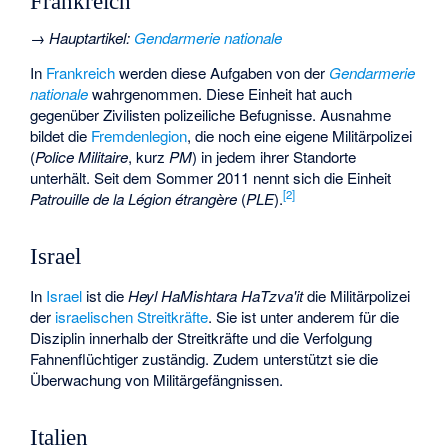
Frankreich
→
Hauptartikel
:
Gendarmerie nationale
In
Frankreich
werden diese Aufgaben von der
Gendarmerie
nationale
wahrgenommen. Diese Einheit hat auch
gegenüber Zivilisten polizeiliche Befugnisse. Ausnahme
bildet die
Fremdenlegion
, die noch eine eigene Militärpolizei
(
Police Militaire
, kurz
PM
) in jedem ihrer Standorte
unterhält. Seit dem Sommer 2011 nennt sich die Einheit
[
2
]
Patrouille de la Légion étrangère
(
PLE
).
Israel
In
Israel
ist die
Heyl HaMishtara HaTzva'it
die Militärpolizei
der
israelischen Streitkräfte
. Sie ist unter anderem für die
Disziplin innerhalb der Streitkräfte und die Verfolgung
Fahnenflüchtiger zuständig. Zudem unterstützt sie die
Überwachung von Militärgefängnissen.
Italien