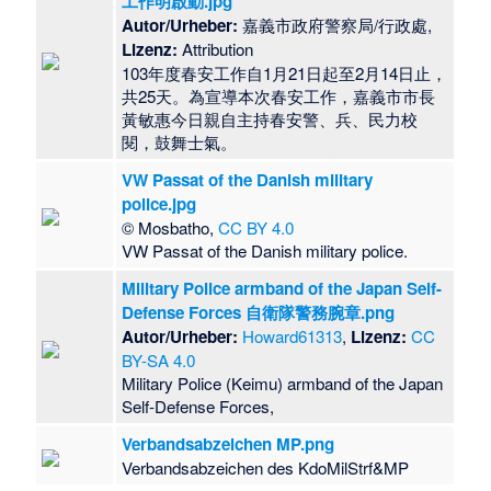
工作明啟動.jpg
Autor/Urheber:
嘉義市政府警察局/行政處,
Lizenz:
Attribution
103年度春安工作自1月21日起至2月14日止，
共25天。為宣導本次春安工作，嘉義市市長
黃敏惠今日親自主持春安警、兵、民力校
閱，鼓舞士氣。
VW Passat of the Danish military
police.jpg
© Mosbatho,
CC BY 4.0
VW Passat of the Danish military police.
Military Police armband of the Japan Self-
Defense Forces 自衛隊警務腕章.png
Autor/Urheber:
Howard61313
,
Lizenz:
CC
BY-SA 4.0
Military Police (Keimu) armband of the Japan
Self-Defense Forces,
Verbandsabzeichen MP.png
Verbandsabzeichen des KdoMilStrf&MP