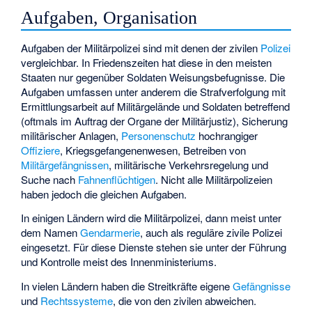
Aufgaben, Organisation
Aufgaben der Militärpolizei sind mit denen der zivilen
Polizei
vergleichbar. In Friedenszeiten hat diese in den meisten
Staaten nur gegenüber Soldaten Weisungsbefugnisse. Die
Aufgaben umfassen unter anderem die Strafverfolgung mit
Ermittlungsarbeit auf Militärgelände und Soldaten betreffend
(oftmals im Auftrag der Organe der
Militärjustiz
), Sicherung
militärischer Anlagen,
Personenschutz
hochrangiger
Offiziere
, Kriegsgefangenenwesen, Betreiben von
Militärgefängnissen
, militärische Verkehrsregelung und
Suche nach
Fahnenflüchtigen
. Nicht alle Militärpolizeien
haben jedoch die gleichen Aufgaben.
In einigen Ländern wird die Militärpolizei, dann meist unter
dem Namen
Gendarmerie
, auch als reguläre zivile Polizei
eingesetzt. Für diese Dienste stehen sie unter der Führung
und Kontrolle meist des Innenministeriums.
In vielen Ländern haben die Streitkräfte eigene
Gefängnisse
und
Rechtssysteme
, die von den zivilen abweichen.