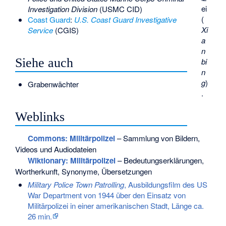
ei
Investigation Division
(USMC CID)
(
Coast Guard
:
U.S. Coast Guard Investigative
Xi
Service
(CGIS)
a
n
Siehe auch
bi
n
g
)
Grabenwächter
.
Weblinks
Commons
: Militärpolizei
– Sammlung von Bildern,
Videos und Audiodateien
Wiktionary: Militärpolizei
– Bedeutungserklärungen,
Wortherkunft, Synonyme, Übersetzungen
Military Police Town Patrolling
, Ausbildungsfilm des US
War Department von 1944 über den Einsatz von
Militärpolizei in einer amerikanischen Stadt, Länge ca.
26 min.