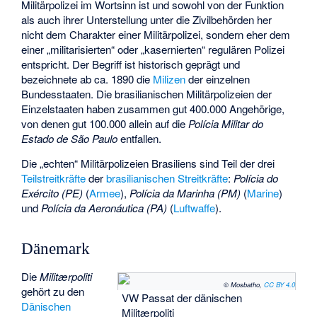
Militärpolizei im Wortsinn ist und sowohl von der Funktion
als auch ihrer Unterstellung unter die Zivilbehörden her
nicht dem Charakter einer Militärpolizei, sondern eher dem
einer „militarisierten“ oder „kasernierten“ regulären Polizei
entspricht. Der Begriff ist historisch geprägt und
bezeichnete ab ca. 1890 die
Milizen
der einzelnen
Bundesstaaten. Die brasilianischen Militärpolizeien der
Einzelstaaten haben zusammen gut 400.000 Angehörige,
von denen gut 100.000 allein auf die
Polícia Militar do
Estado de São Paulo
entfallen.
Die „echten“ Militärpolizeien Brasiliens sind Teil der drei
Teilstreitkräfte
der
brasilianischen Streitkräfte
:
Polícia do
Exército (PE)
(
Armee
),
Polícia da Marinha (PM)
(
Marine
)
und
Polícia da Aeronáutica (PA)
(
Luftwaffe
).
Dänemark
Die
Militærpoliti
© Mosbatho,
CC BY 4.0
gehört zu den
VW Passat der dänischen
Dänischen
Militærpoliti