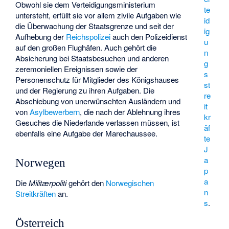
Obwohl sie dem Verteidigungsministerium
te
untersteht, erfüllt sie vor allem zivile Aufgaben wie
id
die Überwachung der Staatsgrenze und seit der
ig
Aufhebung der
Reichspolizei
auch den Polizeidienst
u
auf den großen Flughäfen. Auch gehört die
n
Absicherung bei Staatsbesuchen und anderen
g
zeremoniellen Ereignissen sowie der
s
Personenschutz für Mitglieder des Königshauses
st
und der Regierung zu ihren Aufgaben. Die
re
Abschiebung von unerwünschten Ausländern und
it
von
Asylbewerbern
, die nach der Ablehnung ihres
kr
Gesuches die Niederlande verlassen müssen, ist
äf
ebenfalls eine Aufgabe der Marechaussee.
te
J
a
Norwegen
p
a
Die
Militærpoliti
gehört den
Norwegischen
n
Streitkräften
an.
s
.
Österreich