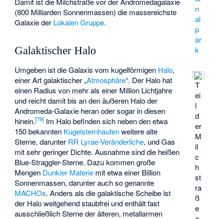
Damit ist die Milchstraße vor der Andromedagalaxie
n
(800 Milliarden Sonnenmassen) die massereichste
al
Galaxie der
Lokalen Gruppe
.
p
ar
k
Galaktischer Halo
Umgeben ist die Galaxis vom kugelförmigen
Halo
,
einer Art galaktischer „
Atmosphäre
“. Der Halo hat
T
einen Radius von mehr als einer Million Lichtjahre
ei
und reicht damit bis an den äußeren Halo der
l
Andromeda-Galaxie heran oder sogar in diesen
d
[
79
]
hinein.
Im Halo befinden sich neben den etwa
er
150 bekannten
Kugelsternhaufen
weitere alte
M
Sterne, darunter
RR Lyrae-Veränderliche
, und Gas
il
mit sehr geringer Dichte. Ausnahme sind die heißen
c
Blue-Straggler
-Sterne. Dazu kommen große
h
Mengen
Dunkler Materie
mit etwa einer Billion
st
Sonnenmassen, darunter auch so genannte
ra
MACHOs
. Anders als die galaktische Scheibe ist
ß
der Halo weitgehend staubfrei und enthält fast
e
ausschließlich Sterne der älteren, metallarmen
a