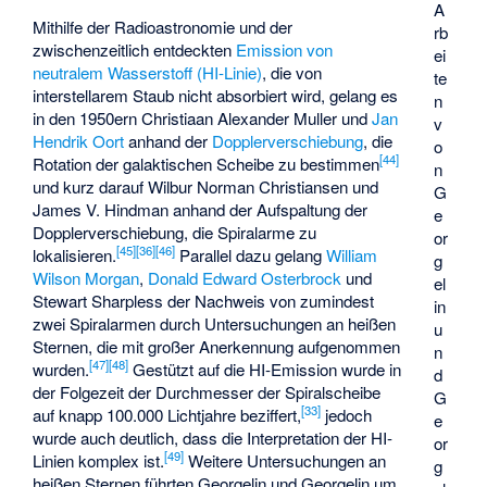
A
Mithilfe der Radioastronomie und der
rb
zwischenzeitlich entdeckten
Emission von
ei
neutralem Wasserstoff (HI-Linie)
, die von
te
interstellarem Staub nicht absorbiert wird, gelang es
n
in den 1950ern
Christiaan Alexander Muller
und
Jan
v
Hendrik Oort
anhand der
Dopplerverschiebung
, die
o
[
44
]
Rotation der galaktischen Scheibe zu bestimmen
n
und kurz darauf Wilbur Norman Christiansen und
G
James V. Hindman anhand der Aufspaltung der
e
Dopplerverschiebung, die Spiralarme zu
or
[
45
]
[
36
]
[
46
]
lokalisieren.
Parallel dazu gelang
William
g
Wilson Morgan
,
Donald Edward Osterbrock
und
el
Stewart Sharpless
der Nachweis von zumindest
in
zwei Spiralarmen durch Untersuchungen an heißen
u
Sternen, die mit großer Anerkennung aufgenommen
n
[
47
]
[
48
]
wurden.
Gestützt auf die HI-Emission wurde in
d
der Folgezeit der Durchmesser der Spiralscheibe
G
[
33
]
auf knapp 100.000 Lichtjahre beziffert,
jedoch
e
wurde auch deutlich, dass die Interpretation der HI-
or
[
49
]
Linien komplex ist.
Weitere Untersuchungen an
g
heißen Sternen führten Georgelin und Georgelin um