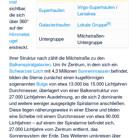
mel
Virgo-Superhaufen
/
sichtbar,
Superhaufen
Laniakea
die sich
über 360°
[
6
]
Galaxienhaufen
Lokale Gruppe
auf der
Himmelsk
Milchstraßen-
Untergruppe
ugel
Untergruppe
erstreckt.
Ihrer Struktur nach zählt die Milchstraße zu den
Balkenspiralgalaxien
. Um ihr Zentrum, in dem sich ein
Schwarzes Loch
mit 4,3 Millionen
Sonnenmassen
befindet,
bilden die Sterne zunächst einen kugelförmigen
sogenannten
Bulge
von etwa 13.000 bis 15.000 Lichtjahren
Durchmesser, überlagert von einer Balkenstruktur von
27.000 Lichtjahren Ausdehnung, an die sich 2 dominante
und weitere weniger ausgeprägte Spiralarme anschließen.
Diese liegen näherungsweise in einer Ebene und bilden
eine Scheibe mit einem Durchmesser von etwa 90.000
Lichtjahren – auf einem der Spiralarme befindet sich,
27.000 Lichtjahre vom Zentrum entfernt, das
Sonnensystem der Erde. Des Weiteren umkreisen über