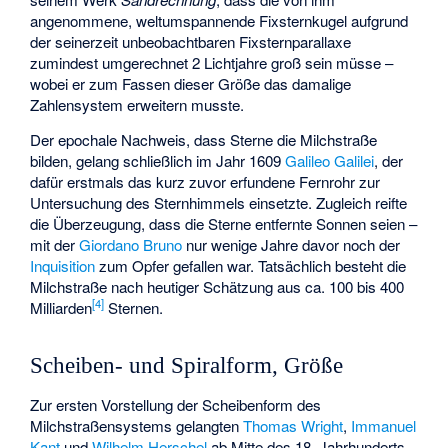
angenommene, weltumspannende Fixsternkugel aufgrund
der seinerzeit unbeobachtbaren Fixsternparallaxe
zumindest umgerechnet 2 Lichtjahre groß sein müsse –
wobei er zum Fassen dieser Größe das damalige
Zahlensystem erweitern musste.
Der epochale Nachweis, dass Sterne die Milchstraße
bilden, gelang schließlich im Jahr 1609
Galileo Galilei
, der
dafür erstmals das kurz zuvor erfundene Fernrohr zur
Untersuchung des Sternhimmels einsetzte. Zugleich reifte
die Überzeugung, dass die Sterne entfernte Sonnen seien –
mit der
Giordano Bruno
nur wenige Jahre davor noch der
Inquisition
zum Opfer gefallen war. Tatsächlich besteht die
Milchstraße nach heutiger Schätzung aus ca. 100 bis 400
[
4
]
Milliarden
Sternen.
Scheiben- und Spiralform, Größe
Zur ersten Vorstellung der Scheibenform des
Milchstraßensystems gelangten
Thomas Wright
,
Immanuel
Kant
und
Wilhelm Herschel
ab Mitte des 18. Jahrhunderts.