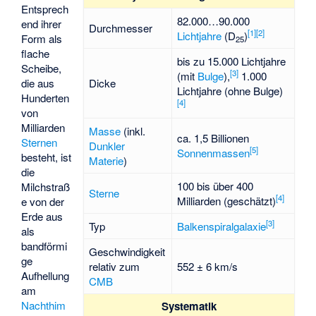
Entsprech
82.000…90.000
end ihrer
Durchmesser
[
1
]
[
2
]
Lichtjahre
(D
)
Form als
25
flache
bis zu 15.000 Lichtjahre
Scheibe,
[
3
]
(mit
Bulge
),
1.000
Dicke
die aus
Lichtjahre (ohne Bulge)
Hunderten
[
4
]
von
Milliarden
Masse
(inkl.
ca. 1,5 Billionen
Sternen
Dunkler
[
5
]
Sonnenmassen
besteht, ist
Materie
)
die
100 bis über 400
Milchstraß
Sterne
[
4
]
Milliarden (geschätzt)
e von der
Erde aus
[
3
]
Typ
Balkenspiralgalaxie
als
bandförmi
Geschwindigkeit
ge
relativ zum
552 ± 6 km/s
Aufhellung
CMB
am
Nachthim
Systematik