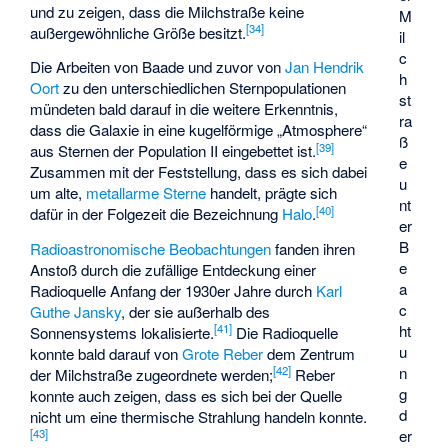
und zu zeigen, dass die Milchstraße keine
M
[
34
]
außergewöhnliche Größe besitzt.
il
c
Die Arbeiten von Baade und zuvor von
Jan Hendrik
h
Oort
zu den unterschiedlichen Sternpopulationen
st
mündeten bald darauf in die weitere Erkenntnis,
ra
dass die Galaxie in eine kugelförmige „Atmosphere“
ß
[
39
]
aus Sternen der Population II eingebettet ist.
e
Zusammen mit der Feststellung, dass es sich dabei
u
um alte,
metallarme Sterne
handelt, prägte sich
nt
[
40
]
dafür in der Folgezeit die Bezeichnung
Halo
.
er
B
Radioastronomische Beobachtungen
fanden ihren
e
Anstoß durch die zufällige Entdeckung einer
a
Radioquelle Anfang der 1930er Jahre durch
Karl
c
Guthe Jansky
, der sie außerhalb des
ht
[
41
]
Sonnensystems lokalisierte.
Die Radioquelle
u
konnte bald darauf von
Grote Reber
dem Zentrum
n
[
42
]
der Milchstraße zugeordnete werden;
Reber
g
konnte auch zeigen, dass es sich bei der Quelle
d
nicht um eine thermische Strahlung handeln konnte.
er
[
43
]