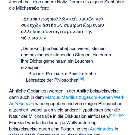
Jedoch hält eine andere Notiz Demokrits eigene Sicht über
die Milchstraße fest:
«Δημόκριτος πολλῶν καὶ μικρῶν καὶ
συνεχῶν ἀστέρων συμφωτιζομένων
ἀλλήλοις συναυγασμὸν διὰ τὴν
πύκνωσιν.»
„Demokrit: [sie bestehe] aus vielen, kleinen
und beieinander stehenden Sternen, die durch
ihre Dichte gemeinsam ein Leuchten
erzeugen.“
–
Pseudo-Plutarch
:
Physikalische
[
19
]
Lehrsätze der Philosophen
Ähnliche Gedanken werden in der Antike beispielsweise
dann auch in dem
Marcus Manilius zugeschriebenen Werk
Astronomica
wiedergegeben und von einigen Philosophen
akzeptiert, wobei auch viele andere Hypothesen über die
[
20
]
[
21
]
[
22
]
Natur der Milchstraße in die Diskussion einflossen.
Flankiert wurde die damalige Weltvorstellung
beispielsweise durch eine Folgerung von
Archimedes
in
seinem Werk
Sandrechnung
, dass die von ihm