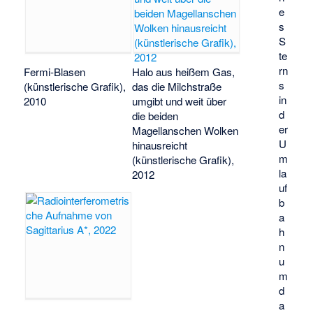
e
s
S
te
rn
Fermi-Blasen
Halo aus heißem Gas,
s
(künstlerische Grafik),
das die Milchstraße
in
2010
umgibt und weit über
d
die beiden
er
Magellanschen Wolken
U
hinausreicht
m
(künstlerische Grafik),
la
2012
uf
b
a
h
n
u
m
d
a