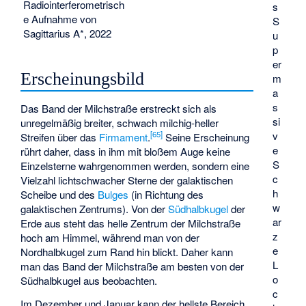
Radiointerferometrisch
s
e Aufnahme von
S
Sagittarius A*, 2022
u
p
er
Erscheinungsbild
m
a
s
Das Band der Milchstraße erstreckt sich als
si
unregelmäßig breiter, schwach milchig-heller
v
[
65
]
Streifen über das
Firmament
.
Seine Erscheinung
e
rührt daher, dass in ihm mit bloßem Auge keine
S
Einzelsterne wahrgenommen werden, sondern eine
c
Vielzahl lichtschwacher Sterne der galaktischen
h
Scheibe und des
Bulges
(in Richtung des
w
galaktischen Zentrums). Von der
Südhalbkugel
der
ar
Erde aus steht das helle Zentrum der Milchstraße
z
hoch am Himmel, während man von der
e
Nordhalbkugel zum Rand hin blickt. Daher kann
L
man das Band der Milchstraße am besten von der
o
Südhalbkugel aus beobachten.
c
Im Dezember und Januar kann der hellste Bereich