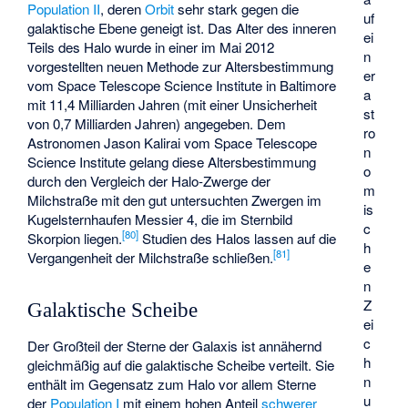
Population II
, deren
Orbit
sehr stark gegen die
uf
galaktische Ebene geneigt ist. Das Alter des inneren
ei
Teils des Halo wurde in einer im Mai 2012
n
vorgestellten neuen Methode zur Altersbestimmung
er
vom Space Telescope Science Institute in Baltimore
a
mit 11,4 Milliarden Jahren (mit einer Unsicherheit
st
von 0,7 Milliarden Jahren) angegeben. Dem
ro
Astronomen Jason Kalirai vom Space Telescope
n
Science Institute gelang diese Altersbestimmung
o
durch den Vergleich der Halo-Zwerge der
m
Milchstraße mit den gut untersuchten Zwergen im
is
Kugelsternhaufen Messier 4, die im Sternbild
c
[
80
]
Skorpion liegen.
Studien des Halos lassen auf die
h
[
81
]
Vergangenheit der Milchstraße schließen.
e
n
Z
Galaktische Scheibe
ei
c
Der Großteil der Sterne der Galaxis ist annähernd
h
gleichmäßig auf die galaktische Scheibe verteilt. Sie
n
enthält im Gegensatz zum Halo vor allem Sterne
u
der
Population I
mit einem hohen Anteil
schwerer