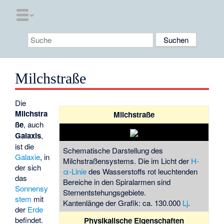
Milchstraße
Die
Milchstra
Milchstraße
ße
, auch
Galaxis
,
ist die
Schematische Darstellung des
Galaxie
, in
Milchstraßensystems. Die im Licht der
H-
der sich
α-Linie
des Wasserstoffs rot leuchtenden
das
Bereiche in den Spiralarmen sind
Sonnensy
Sternentstehungsgebiete.
stem
mit
Kantenlänge der Grafik: ca. 130.000
Lj
.
der
Erde
befindet.
Physikalische Eigenschaften