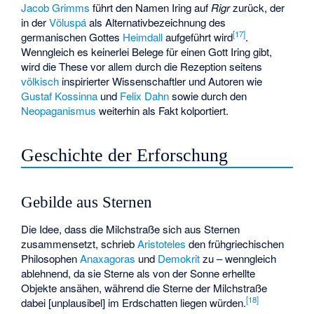
Jacob Grimms
führt den Namen Iring auf
Rigr
zurück, der
in der
Völuspá
als Alternativbezeichnung des
[
17
]
germanischen Gottes
Heimdall
aufgeführt wird
.
Wenngleich es keinerlei Belege für einen Gott Iring gibt,
wird die These vor allem durch die Rezeption seitens
völkisch
inspirierter Wissenschaftler und Autoren wie
Gustaf Kossinna
und
Felix Dahn
sowie durch den
Neopaganismus
weiterhin als Fakt kolportiert.
Geschichte der Erforschung
Gebilde aus Sternen
Die Idee, dass die Milchstraße sich aus Sternen
zusammensetzt, schrieb
Aristoteles
den frühgriechischen
Philosophen
Anaxagoras
und
Demokrit
zu – wenngleich
ablehnend, da sie Sterne als von der Sonne erhellte
Objekte ansähen, während die Sterne der Milchstraße
[
18
]
dabei [unplausibel] im Erdschatten liegen würden.