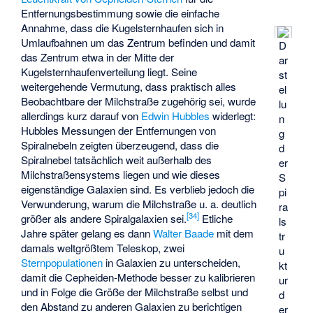
Entfernungsbestimmung sowie die einfache
Annahme, dass die Kugelsternhaufen sich in
Umlaufbahnen um das Zentrum befinden und damit
D
das Zentrum etwa in der Mitte der
ar
Kugelsternhaufenverteilung liegt. Seine
st
weitergehende Vermutung, dass praktisch alles
el
Beobachtbare der Milchstraße zugehörig sei, wurde
lu
allerdings kurz darauf von
Edwin Hubbles
widerlegt:
n
Hubbles Messungen der Entfernungen von
g
Spiralnebeln zeigten überzeugend, dass die
d
Spiralnebel tatsächlich weit außerhalb des
er
Milchstraßensystems liegen und wie dieses
S
eigenständige Galaxien sind. Es verblieb jedoch die
pi
Verwunderung, warum die Milchstraße u. a. deutlich
ra
[
34
]
größer als andere Spiralgalaxien sei.
Etliche
ls
Jahre später gelang es dann
Walter Baade
mit dem
tr
damals weltgrößtem Teleskop
, zwei
u
Sternpopulationen
in Galaxien zu unterscheiden,
kt
damit die Cepheiden-Methode besser zu kalibrieren
ur
und in Folge die Größe der Milchstraße selbst und
d
den Abstand zu anderen Galaxien zu berichtigen
er