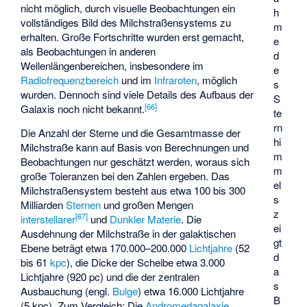
nicht möglich, durch visuelle Beobachtungen ein
h
vollständiges Bild des Milchstraßensystems zu
m
erhalten. Große Fortschritte wurden erst gemacht,
e
als Beobachtungen in anderen
d
Wellenlängenbereichen, insbesondere im
e
Radiofrequenzbereich
und im
Infraroten
, möglich
s
wurden. Dennoch sind viele Details des Aufbaus der
S
[
66
]
Galaxis noch nicht bekannt.
te
rn
Die Anzahl der Sterne und die Gesamtmasse der
hi
Milchstraße kann auf Basis von Berechnungen und
m
Beobachtungen nur geschätzt werden, woraus sich
m
große Toleranzen bei den Zahlen ergeben. Das
el
Milchstraßensystem besteht aus etwa 100 bis 300
s
Milliarden
Sternen
und großen Mengen
z
[
67
]
interstellarer
und
Dunkler Materie
. Die
ei
Ausdehnung der Milchstraße in der galaktischen
gt
Ebene beträgt etwa 170.000–200.000
Lichtjahre
(52
d
bis 61
kpc
), die Dicke der Scheibe etwa 3.000
a
Lichtjahre (920 pc) und die der zentralen
s
Ausbauchung (engl.
Bulge
) etwa 16.000 Lichtjahre
B
(5 kpc). Zum Vergleich: Die
Andromedagalaxie