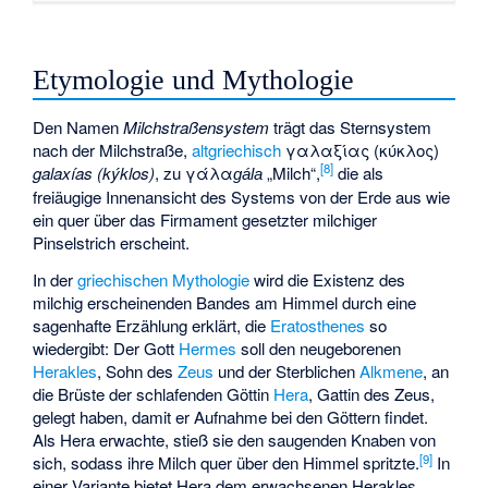
Etymologie und Mythologie
Den Namen
Milchstraßensystem
trägt das Sternsystem
nach der Milchstraße,
altgriechisch
γαλαξίας (κύκλος)
[
8
]
galaxías (kýklos)
, zu
γάλα
„Milch“,
die als
gála
freiäugige Innenansicht des Systems von der Erde aus wie
ein quer über das Firmament gesetzter milchiger
Pinselstrich erscheint.
In der
griechischen Mythologie
wird die Existenz des
milchig erscheinenden Bandes am Himmel durch eine
sagenhafte Erzählung erklärt, die
Eratosthenes
so
wiedergibt: Der Gott
Hermes
soll den neugeborenen
Herakles
, Sohn des
Zeus
und der Sterblichen
Alkmene
, an
die Brüste der schlafenden Göttin
Hera
, Gattin des Zeus,
gelegt haben, damit er Aufnahme bei den Göttern findet.
Als Hera erwachte, stieß sie den saugenden Knaben von
[
9
]
sich, sodass ihre Milch quer über den Himmel spritzte.
In
einer Variante bietet Hera dem erwachsenen Herakles