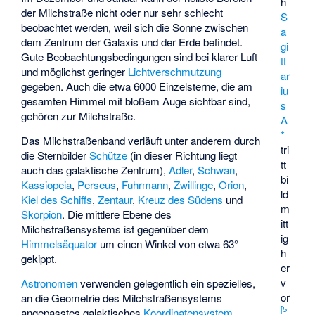
h
der Milchstraße nicht oder nur sehr schlecht
S
beobachtet werden, weil sich die Sonne zwischen
a
dem Zentrum der Galaxis und der Erde befindet.
gi
Gute Beobachtungsbedingungen sind bei klarer Luft
tt
und möglichst geringer
Lichtverschmutzung
ar
gegeben. Auch die etwa 6000 Einzelsterne, die am
iu
gesamten Himmel mit bloßem Auge sichtbar sind,
s
gehören zur Milchstraße.
A
*
Das Milchstraßenband verläuft unter anderem durch
tri
die Sternbilder
Schütze
(in dieser Richtung liegt
tt
auch das galaktische Zentrum),
Adler
,
Schwan
,
bi
Kassiopeia
,
Perseus
,
Fuhrmann
,
Zwillinge
,
Orion
,
ld
Kiel des Schiffs
,
Zentaur
,
Kreuz des Südens
und
m
Skorpion
. Die mittlere Ebene des
itt
Milchstraßensystems ist gegenüber dem
ig
Himmelsäquator
um einen Winkel von etwa 63°
h
gekippt.
er
v
Astronomen
verwenden gelegentlich ein spezielles,
or
an die Geometrie des Milchstraßensystems
[
5
angepasstes galaktisches
Koordinatensystem
,