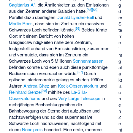
Sagittarius A*
, die Ähnlichkeiten zu den Emissionen
g
[
55
]
[
56
]
aus den Zentren anderer Galaxien hatte.
d
Parallel dazu überlegten
Donald Lynden-Bell
und
er
Martin Rees
, dass sich im Zentrum ein massives
S
[
56
]
Schwarzes Loch befinden könnte.
Beides führte
te
Oort mit einem Bericht von hohen
rn
Gasgeschwindigkeiten nahe dem Zentrum,
e
festgestellt anhand von Emissionslinien, zusammen
i
und vermutete, dass sich im Zentrum ein
m
Schwarzes Loch von 5 Millionen
Sonnenmassen
g
befinden könnte und eben auch diese punktförmige
al
[
57
]
Radioemission verursachen würde.
Durch
a
optische Interferometrie gelang es ab den 1990er
kt
Jahren
Andrea Ghez
am
Keck-Observatorium
und
is
[
58
]
Reinhard Genzel
mithilfe des
La-Silla-
c
Observatoriums
und des
Very Large Telescope
in
h
mehrjährigen Beobachtungsreihen die
e
Bahnbewegung der Sterne dort aufzulösen und
n
nachzuverfolgen und so das supermassive
Z
Schwarze Loch nachzuweisen, nachfolgend mit
e
einem
Nobelpreis
honoriert. Eine erste, mehrere
nt