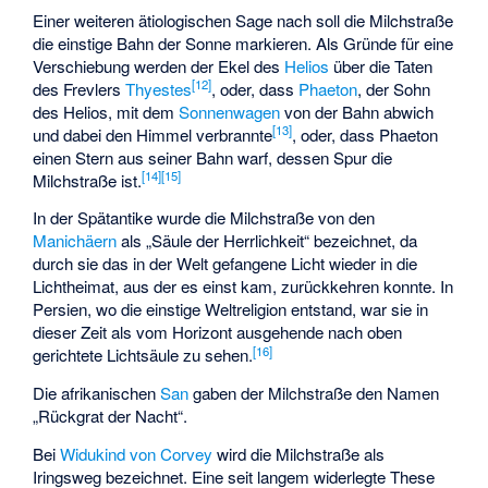
Einer weiteren
ätiologischen Sage
nach soll die Milchstraße
die einstige Bahn der Sonne markieren. Als Gründe für eine
Verschiebung werden der Ekel des
Helios
über die Taten
[
12
]
des Frevlers
Thyestes
, oder, dass
Phaeton
, der Sohn
des Helios, mit dem
Sonnenwagen
von der Bahn abwich
[
13
]
und dabei den Himmel verbrannte
, oder, dass Phaeton
einen Stern aus seiner Bahn warf, dessen Spur die
[
14
]
[
15
]
Milchstraße ist.
In der Spätantike wurde die Milchstraße von den
Manichäern
als „Säule der Herrlichkeit“ bezeichnet, da
durch sie das in der Welt gefangene Licht wieder in die
Lichtheimat, aus der es einst kam, zurückkehren konnte. In
Persien, wo die einstige Weltreligion entstand, war sie in
dieser Zeit als vom Horizont ausgehende nach oben
[
16
]
gerichtete Lichtsäule zu sehen.
Die afrikanischen
San
gaben der Milchstraße den Namen
„Rückgrat der Nacht“.
Bei
Widukind von Corvey
wird die Milchstraße als
Iringsweg
bezeichnet. Eine seit langem widerlegte These