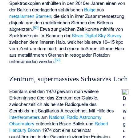
Spektroskopien enthüllten in den 2010er Jahren einen von
der Balken überlagerten sphärischen
Bulge
aus
metallarmen Sternen
, die sich in ihrer Zusammensetzung
disjunkt von den metallreichen Sternen des Balkens
[
52
]
abgrenzten.
Etwa zur gleichen Zeit konnte mithilfe von
Spektroskopie im Rahmen der
Sloan Digital Sky Survey
zwischen dem inneren Halo, welcher bis etwa 10–15 kpc
vom Zentrum dominiert, und einem äußeren, älteren Halo
aus metallärmeren Sternen in retrogarder Rotation
[
53
]
unterschieden werden.
Zentrum, supermassives Schwarzes Loch
Ebenfalls seit den 1970 gewann man weitere
Erkenntnisse über das Zentrum der Galaxie,
B
zwischenzeitlich als hellste Radioquelle des
e
Sternbilds mit Sagittarius A bezeichnet. Mit Hilfe des
w
Interferometers
am
National Radio Astronomy
e
Observatory
entdeckten
Bruce Balick
und
Robert
g
Hanbury Brown
1974 dort eine scheinbar
u
punktförmige, in der Galaxie einzigartige Emission,
n