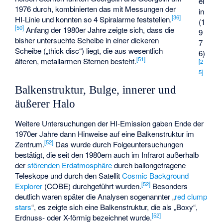
el
1976 durch, kombinierten das mit Messungen der
in
[
36
]
HI-Linie und konnten so 4 Spiralarme feststellen.
(1
[
50
]
Anfang der 1980er Jahre zeigte sich, dass die
9
bisher untersuchte Scheibe in einer dickeren
7
Scheibe („thick disc“) liegt, die aus wesentlich
6)
[
51
]
älteren, metallarmen Sternen besteht.
[
2
5
]
Balkenstruktur, Bulge, innerer und
äußerer Halo
Weitere Untersuchungen der HI-Emission gaben Ende der
1970er Jahre dann Hinweise auf eine Balkenstruktur im
[
52
]
Zentrum.
Das wurde durch Folgeuntersuchungen
bestätigt, die seit den 1980ern auch im Infrarot außerhalb
der
störenden Erdatmosphäre
durch ballongetragene
Teleskope und durch den Satellit
Cosmic Background
[
52
]
Explorer
(COBE) durchgeführt wurden.
Besonders
deutlich waren später die Analysen sogenannter „
red clump
stars
“, es zeigte sich eine Balkenstruktur, die als „Boxy“,
[
52
]
Erdnuss- oder X-förmig bezeichnet wurde.