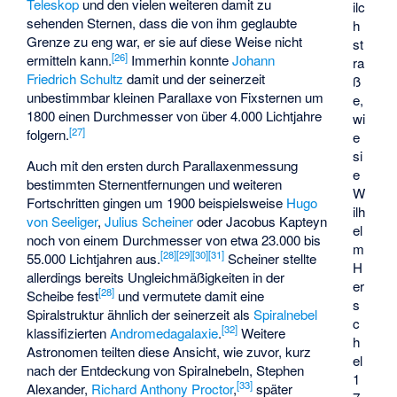
Teleskop
und den vielen weiteren damit zu
ilc
sehenden Sternen, dass die von ihm geglaubte
h
Grenze zu eng war, er sie auf diese Weise nicht
st
[
26
]
ermitteln kann.
Immerhin konnte
Johann
ra
Friedrich Schultz
damit und der seinerzeit
ß
unbestimmbar kleinen Parallaxe von Fixsternen um
e,
1800 einen Durchmesser von über 4.000 Lichtjahre
wi
[
27
]
folgern.
e
si
Auch mit den ersten durch Parallaxenmessung
e
bestimmten Sternentfernungen und weiteren
W
Fortschritten gingen um 1900 beispielsweise
Hugo
ilh
von Seeliger
,
Julius Scheiner
oder
Jacobus Kapteyn
el
noch von einem Durchmesser von etwa 23.000 bis
m
[
28
]
[
29
]
[
30
]
[
31
]
55.000 Lichtjahren aus.
Scheiner stellte
H
allerdings bereits Ungleichmäßigkeiten in der
er
[
28
]
Scheibe fest
und vermutete damit eine
s
Spiralstruktur ähnlich der seinerzeit als
Spiralnebel
c
[
32
]
klassifizierten
Andromedagalaxie
.
Weitere
h
Astronomen teilten diese Ansicht, wie zuvor, kurz
el
nach der Entdeckung von Spiralnebeln,
Stephen
1
[
33
]
Alexander
,
Richard Anthony Proctor
,
später