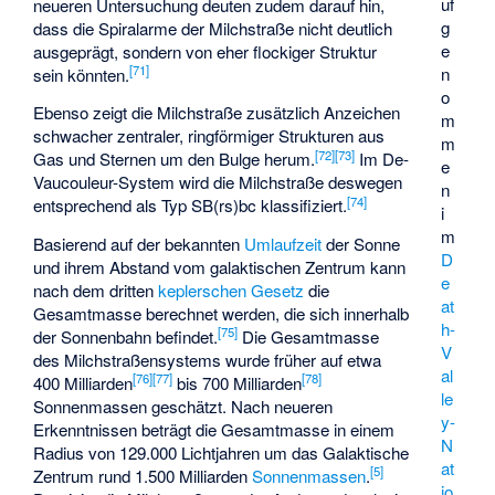
uf
neueren Untersuchung deuten zudem darauf hin,
g
dass die Spiralarme der Milchstraße nicht deutlich
e
ausgeprägt, sondern von eher flockiger Struktur
[
71
]
n
sein könnten.
o
Ebenso zeigt die Milchstraße zusätzlich Anzeichen
m
schwacher zentraler, ringförmiger Strukturen aus
m
[
72
]
[
73
]
Gas und Sternen um den Bulge herum.
Im De-
e
Vaucouleur-System wird die Milchstraße deswegen
n
[
74
]
entsprechend als Typ SB(rs)bc klassifiziert.
i
m
Basierend auf der bekannten
Umlaufzeit
der Sonne
D
und ihrem Abstand vom galaktischen Zentrum kann
e
nach dem dritten
keplerschen Gesetz
die
at
Gesamtmasse berechnet werden, die sich innerhalb
h-
[
75
]
der Sonnenbahn befindet.
Die Gesamtmasse
V
des Milchstraßensystems wurde früher auf etwa
al
[
76
]
[
77
]
[
78
]
400 Milliarden
bis 700 Milliarden
le
Sonnenmassen geschätzt. Nach neueren
y-
Erkenntnissen beträgt die Gesamtmasse in einem
N
Radius von 129.000 Lichtjahren um das Galaktische
at
[
5
]
Zentrum rund 1.500 Milliarden
Sonnenmassen
.
io