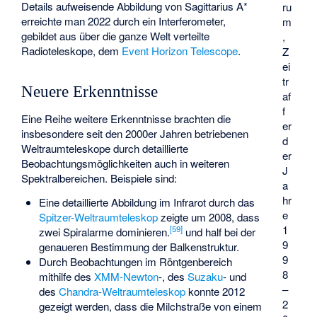
Details aufweisende Abbildung von Sagittarius A*
ru
erreichte man 2022 durch ein Interferometer,
m
gebildet aus über die ganze Welt verteilte
,
Radioteleskope, dem
Event Horizon Telescope
.
Z
ei
tr
Neuere Erkenntnisse
af
f
Eine Reihe weitere Erkenntnisse brachten die
er
insbesondere seit den 2000er Jahren betriebenen
d
Weltraumteleskope durch detaillierte
er
Beobachtungsmöglichkeiten auch in weiteren
J
Spektralbereichen. Beispiele sind:
a
hr
Eine detaillierte Abbildung im Infrarot durch das
e
Spitzer-Weltraumteleskop
zeigte um 2008, dass
1
[
59
]
zwei Spiralarme dominieren.
und half bei der
9
genaueren Bestimmung der Balkenstruktur.
9
Durch Beobachtungen im Röntgenbereich
8
mithilfe des
XMM-Newton
-, des
Suzaku
- und
–
des
Chandra-Weltraumteleskop
konnte 2012
2
gezeigt werden, dass die Milchstraße von einem