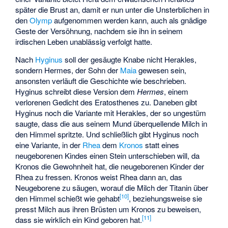
später die Brust an, damit er nun unter die Unsterblichen in
den
Olymp
aufgenommen werden kann, auch als gnädige
Geste der Versöhnung, nachdem sie ihn in seinem
irdischen Leben unablässig verfolgt hatte.
Nach
Hyginus
soll der gesäugte Knabe nicht Herakles,
sondern Hermes, der Sohn der
Maia
gewesen sein,
ansonsten verläuft die Geschichte wie beschrieben.
Hyginus schreibt diese Version dem
Hermes
, einem
verlorenen Gedicht des Eratosthenes zu. Daneben gibt
Hyginus noch die Variante mit Herakles, der so ungestüm
saugte, dass die aus seinem Mund überquellende Milch in
den Himmel spritzte. Und schließlich gibt Hyginus noch
eine Variante, in der
Rhea
dem
Kronos
statt eines
neugeborenen Kindes einen Stein unterschieben will, da
Kronos die Gewohnheit hat, die neugeborenen Kinder der
Rhea zu fressen. Kronos weist Rhea dann an, das
Neugeborene zu säugen, worauf die Milch der Titanin über
[
10
]
den Himmel schießt wie gehabt
, beziehungsweise sie
presst Milch aus ihren Brüsten um Kronos zu beweisen,
[
11
]
dass sie wirklich ein Kind geboren hat.