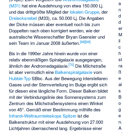
a
(M31)
hat eine Ausdehnung von etwa 150.000 Lj.
n
und das drittgrößte Mitglied der
lokalen Gruppe
, der
d
Dreiecksnebel
(M33), ca. 50.000 Lj. Die Angaben
d
der Dicke müssen aber eventuell noch bis zum
er
Doppelten nach oben korrigiert werden, wie der
M
australische Wissenschaftler Bryan Gaensler und
il
[
68
]
[
69
]
sein Team im Januar 2008 äußerten.
c
h
Bis in die 1990er Jahre hinein wurde von einer
st
relativ ebenmäßigen Spiralgalaxie ausgegangen,
[
70
]
ra
ähnlich der Andromedagalaxie.
Die Milchstraße
ß
ist aber vermutlich eine
Balkenspiralgalaxie
vom
e
Hubble-Typ
SBbc. Aus der Bewegung interstellaren
al
Gases und der Sternverteilung im Bulge ergibt sich
s
für diesen eine längliche Form. Dieser Balken bildet
B
mit der Verbindungslinie des Sonnensystems zum
o
Zentrum des Milchstraßensystems einen Winkel
g
von 45°. Gemäß einer Bestimmung mithilfe des
e
Infrarot
-
Weltraumteleskops Spitzer
ist die
n.
Balkenstruktur mit einer Ausdehnung von 27.000
A
Lichtjahren überraschend lang. Ergebnisse einer