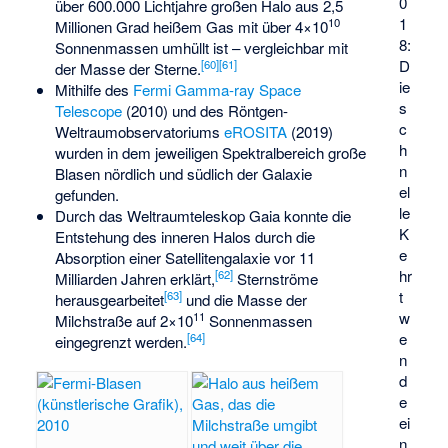
0
über 600.000 Lichtjahre großen Halo aus 2,5
1
10
Millionen Grad heißem Gas mit über 4×10
8:
Sonnenmassen umhüllt ist – vergleichbar mit
D
[
60
]
[
61
]
der Masse der Sterne.
ie
Mithilfe des
Fermi Gamma-ray Space
s
Telescope
(2010) und des Röntgen-
c
Weltraumobservatoriums
eROSITA
(2019)
h
wurden in dem jeweiligen Spektralbereich
große
n
Blasen
nördlich und südlich der Galaxie
el
gefunden.
le
Durch das Weltraumteleskop
Gaia
konnte die
K
Entstehung des inneren Halos durch die
e
Absorption einer Satellitengalaxie vor 11
hr
[
62
]
Milliarden Jahren erklärt,
Sternströme
t
[
63
]
herausgearbeitet
und die Masse der
w
11
Milchstraße auf 2×10
Sonnenmassen
e
[
64
]
eingegrenzt werden.
n
d
e
ei
n