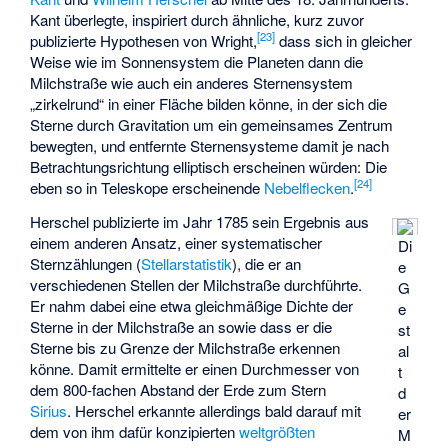
Kant überlegte, inspiriert durch ähnliche, kurz zuvor
[
23
]
publizierte Hypothesen von Wright,
dass sich in gleicher
Weise wie im Sonnensystem die Planeten dann die
Milchstraße wie auch ein anderes Sternensystem
„zirkelrund“ in einer Fläche bilden könne, in der sich die
Sterne durch Gravitation um ein gemeinsames Zentrum
bewegten, und entfernte Sternensysteme damit je nach
Betrachtungsrichtung elliptisch erscheinen würden: Die
[
24
]
eben so in Teleskope erscheinende
Nebelflecken
.
Herschel publizierte im Jahr 1785 sein Ergebnis aus
einem anderen Ansatz, einer systematischer
Di
Sternzählungen (
Stellarstatistik
), die er an
e
verschiedenen Stellen der Milchstraße durchführte.
G
Er nahm dabei eine etwa gleichmäßige Dichte der
e
Sterne in der Milchstraße an sowie dass er die
st
Sterne bis zu Grenze der Milchstraße erkennen
al
könne. Damit ermittelte er einen Durchmesser von
t
dem 800-fachen Abstand der Erde zum Stern
d
Sirius
. Herschel erkannte allerdings bald darauf mit
er
dem von ihm dafür konzipierten
weltgrößten
M