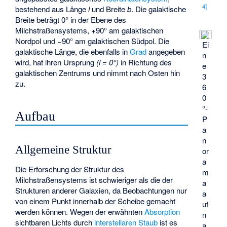
4
]
bestehend aus Länge
l
und Breite
b
. Die galaktische
Breite beträgt 0° in der Ebene des
Milchstraßensystems, +90° am galaktischen
Nordpol und −90° am galaktischen Südpol. Die
Ei
galaktische Länge, die ebenfalls in
Grad
angegeben
n
wird, hat ihren Ursprung
(l = 0°)
in Richtung des
e
galaktischen Zentrums und nimmt nach Osten hin
3
zu.
6
0
°-
Aufbau
P
a
n
Allgemeine Struktur
or
a
Die Erforschung der Struktur des
m
Milchstraßensystems ist schwieriger als die der
a
Strukturen anderer Galaxien, da Beobachtungen nur
a
von einem Punkt innerhalb der Scheibe gemacht
uf
werden können. Wegen der erwähnten
Absorption
n
sichtbaren Lichts durch
interstellaren Staub
ist es
a