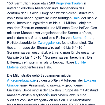
150, vermutlich sogar etwa 200
Kugelsternhaufen
in
unterschiedlichen Abständen und Bahnebenen das
Zentrum der Galaxie. Umgeben werden diese Strukturen
von einem näherungsweise kugelförmigen
Halo
, der sich je
nach Untersuchungskriterium bis zu 1 Million Lichtjahre
von dem Zentrum erstreckt und Millionen Grad heißes Gas
mit einer Masse etwa vergleichbar aller Sterne umfasst,
und in dem alte Sterne und eine Reihe von
Sternströmen
,
Relikte absorbierter
Zwerggalaxien
, feststellbar sind. Die
10
Gesamtmasse der Sterne wird auf 4,6 bis 6,4×10
Sonnenmassen geschätzt, während man für die gesamte
12
Galaxie 0,2 bis 1,5×10
Sonnenmassen berechnet. Die
Differenz vermutet man als unbeobachtbare
Dunkle
Materie
, größtenteils im Halo.
Die Milchstraße gehört zusammen mit der
Andromedagalaxie
zu den größten Mitgliedern der
Lokalen
Gruppe
, einer Ansammlung gravitativ gebundener
Galaxien. Beide sind in der Lokalen Gruppe die mit Abstand
[
7
]
massereichsten Mitglieder
und binden jeweils eine
Vielzahl von Satellitengalaxien an sich. Die Milchstraße
bindet beispielsweise die nahegelegene, 50.000 Lichtjahre