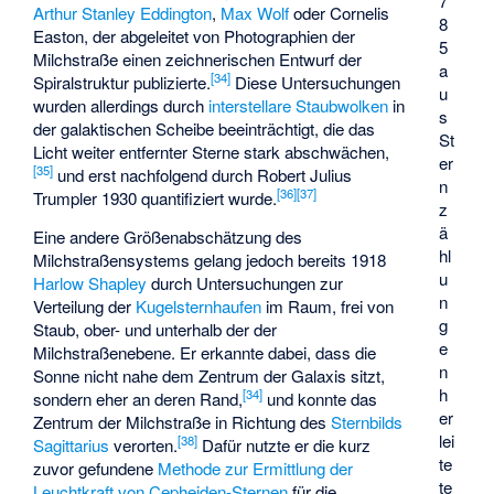
7
Arthur Stanley Eddington
,
Max Wolf
oder
Cornelis
8
Easton
, der abgeleitet von Photographien der
5
Milchstraße einen zeichnerischen Entwurf der
a
[
34
]
Spiralstruktur publizierte.
Diese Untersuchungen
u
wurden allerdings durch
interstellare Staubwolken
in
s
der galaktischen Scheibe beeinträchtigt, die das
St
Licht weiter entfernter Sterne stark abschwächen,
er
[
35
]
und erst nachfolgend durch
Robert Julius
n
[
36
]
[
37
]
Trumpler
1930 quantifiziert wurde.
z
ä
Eine andere Größenabschätzung des
hl
Milchstraßensystems gelang jedoch bereits 1918
u
Harlow Shapley
durch Untersuchungen zur
n
Verteilung der
Kugelsternhaufen
im Raum, frei von
g
Staub, ober- und unterhalb der der
e
Milchstraßenebene. Er erkannte dabei, dass die
n
Sonne nicht nahe dem Zentrum der Galaxis sitzt,
h
[
34
]
sondern eher an deren Rand,
und konnte das
er
Zentrum der Milchstraße in Richtung des
Sternbilds
lei
[
38
]
Sagittarius
verorten.
Dafür nutzte er die kurz
te
zuvor gefundene
Methode zur Ermittlung der
te
Leuchtkraft von Cepheiden-Sternen
für die