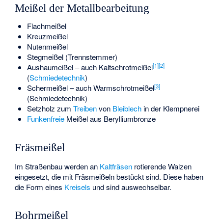
Meißel der Metallbearbeitung
Flachmeißel
Kreuzmeißel
Nutenmeißel
Stegmeißel (Trennstemmer)
[1]
[2]
Aushaumeißel – auch Kaltschrotmeißel
(
Schmiedetechnik
)
[3]
Schermeißel – auch Warmschrotmeißel
(Schmiedetechnik)
Setzholz zum
Treiben
von
Bleiblech
in der
Klempnerei
Funkenfreie
Meißel aus
Berylliumbronze
Fräsmeißel
Im Straßenbau werden an
Kaltfräsen
rotierende Walzen
eingesetzt, die mit Fräsmeißeln bestückt sind. Diese haben
die Form eines
Kreisels
und sind auswechselbar.
Bohrmeißel