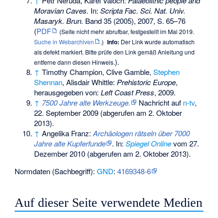
↑
Petr Neruda, Karel Valoch:
Palaeolithic people and
Moravian Caves.
In:
Scripta Fac. Sci. Nat. Univ.
Masaryk. Brun.
Band 35 (2005), 2007, S. 65–76
(
PDF
(
Seite nicht mehr abrufbar
, festgestellt im Mai 2019.
Suche in Webarchiven
.)
Info:
Der Link wurde automatisch
als defekt markiert. Bitte prüfe den Link gemäß
Anleitung
und
).
entferne dann diesen Hinweis.
↑
Timothy Champion, Clive Gamble,
Stephen
Shennan
, Alisdair Whittle:
Prehistoric Europe
,
herausgegeben von:
Left Coast Press
, 2009.
↑
7500 Jahre alte Werkzeuge.
Nachricht auf
n-tv
,
22. September 2009 (abgerufen am 2. Oktober
2013).
↑
Angelika Franz:
Archäologen rätseln über 7000
Jahre alte Kupferfunde
. In:
Spiegel Online
vom 27.
Dezember 2010 (abgerufen am 2. Oktober 2013).
Normdaten (Sachbegriff):
GND
:
4169348-6
Auf dieser Seite verwendete Medien