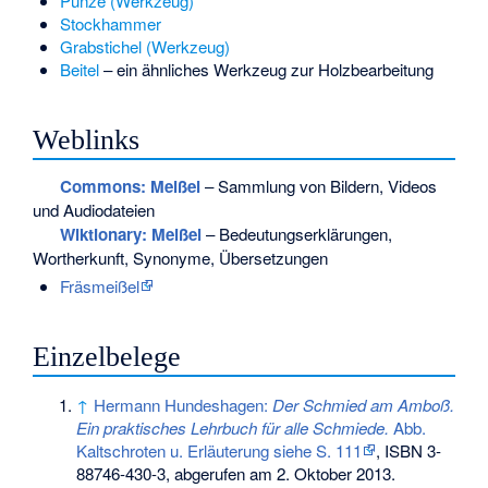
Punze (Werkzeug)
Stockhammer
Grabstichel (Werkzeug)
Beitel
– ein ähnliches Werkzeug zur Holzbearbeitung
Weblinks
Commons
: Meißel
– Sammlung von Bildern, Videos
und Audiodateien
Wiktionary: Meißel
– Bedeutungserklärungen,
Wortherkunft, Synonyme, Übersetzungen
Fräsmeißel
Einzelbelege
↑
Hermann Hundeshagen:
Der Schmied am Amboß.
Ein praktisches Lehrbuch für alle Schmiede.
Abb.
Kaltschroten u. Erläuterung siehe S. 111
,
ISBN 3-
88746-430-3
, abgerufen am 2. Oktober 2013.