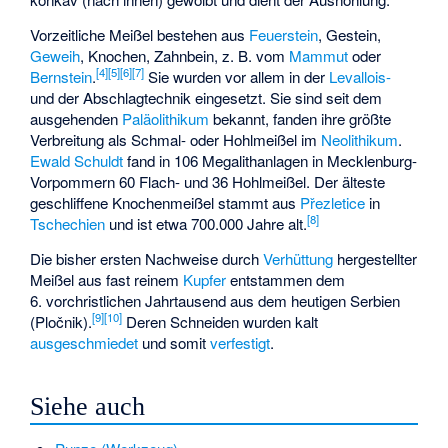
Vorzeitliche Meißel bestehen aus
Feuerstein
, Gestein,
Geweih
, Knochen, Zahnbein, z. B. vom
Mammut
oder
[4]
[5]
[6]
[7]
Bernstein
.
Sie wurden vor allem in der
Levallois-
und der Abschlagtechnik eingesetzt. Sie sind seit dem
ausgehenden
Paläolithikum
bekannt, fanden ihre größte
Verbreitung als Schmal- oder Hohlmeißel im
Neolithikum
.
Ewald Schuldt
fand in 106 Megalithanlagen in Mecklenburg-
Vorpommern 60 Flach- und 36 Hohlmeißel. Der älteste
geschliffene Knochenmeißel stammt aus
Přezletice
in
[8]
Tschechien
und ist etwa 700.000 Jahre alt.
Die bisher ersten Nachweise durch
Verhüttung
hergestellter
Meißel aus fast reinem
Kupfer
entstammen dem
6. vorchristlichen Jahrtausend aus dem heutigen Serbien
[9]
[10]
(
Pločnik
).
Deren Schneiden wurden kalt
ausgeschmiedet
und somit
verfestigt
.
Siehe auch