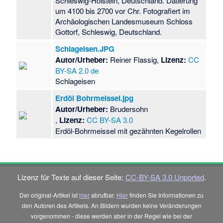
Schleswig-Holstein, Deutschland. Datierung
um 4100 bis 2700 vor Chr. Fotografiert im
Archäologischen Landesmuseum Schloss
Gottorf, Schleswig, Deutschland.
Schlageisen.JPG
Autor/Urheber:
Reiner Flassig,
Lizenz:
CC
BY-SA 2.0 de
Schlageisen
Erdöl Bohrmeissel.jpg
Autor/Urheber:
Brudersohn
,
Lizenz:
CC BY-SA 3.0
Erdöl-Bohrmeissel mit gezähnten Kegelrollen
Lizenz für Texte auf dieser Seite:
CC-BY-SA 3.0 Unported
.
Der original-Artikel ist
hier
abrufbar.
Hier
finden Sie Informationen zu
den Autoren des Artikels. An Bildern wurden keine Veränderungen
vorgenommen - diese werden aber in der Regel wie bei der