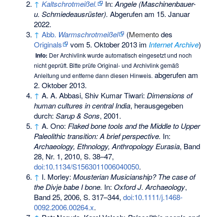
↑
Kaltschrotmeißel
.
In:
Angele (Maschinenbauer-
u. Schmiedeausrüster).
Abgerufen am 15. Januar
2022
.
↑
Abb.
Warmschrotmeißel
(
Memento
des
Originals
vom 5. Oktober 2013 im
Internet Archive
)
Info:
Der Archivlink wurde automatisch eingesetzt und noch
nicht geprüft. Bitte prüfe Original- und Archivlink gemäß
abgerufen am
Anleitung
und entferne dann diesen Hinweis.
2. Oktober 2013.
↑
A. A. Abbasi, Shiv Kumar Tiwari:
Dimensions of
human cultures in central India
, herausgegeben
durch:
Sarup & Sons
, 2001.
↑
A. Ono:
Flaked bone tools and the Middle to Upper
Paleolithic transition: A brief perspective.
In:
Archaeology, Ethnology, Anthropology Eurasia
, Band
28, Nr. 1, 2010, S. 38–47,
doi:10.1134/S1563011006040050
.
↑
I. Morley:
Mousterian Musicianship? The case of
the Divje babe I bone.
In:
Oxford J. Archaeology
,
Band 25, 2006, S. 317–344,
doi:10.1111/j.1468-
0092.2006.00264.x
.