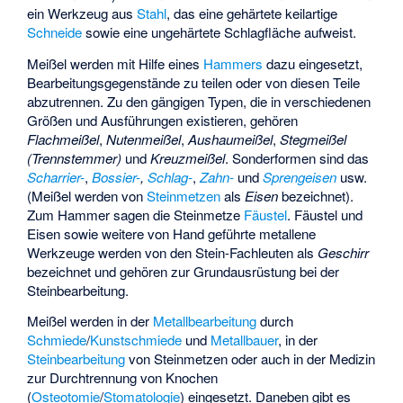
ein Werkzeug aus
Stahl
, das eine gehärtete keilartige
Schneide
sowie eine ungehärtete Schlagfläche aufweist.
Meißel werden mit Hilfe eines
Hammers
dazu eingesetzt,
Bearbeitungsgegenstände zu teilen oder von diesen Teile
abzutrennen. Zu den gängigen Typen, die in verschiedenen
Größen und Ausführungen existieren, gehören
Flachmeißel
,
Nutenmeißel
,
Aushaumeißel
,
Stegmeißel
(Trennstemmer)
und
Kreuzmeißel
. Sonderformen sind das
Scharrier-
,
Bossier-
,
Schlag-
,
Zahn-
und
Sprengeisen
usw.
(Meißel werden von
Steinmetzen
als
Eisen
bezeichnet).
Zum Hammer sagen die Steinmetze
Fäustel
. Fäustel und
Eisen sowie weitere von Hand geführte metallene
Werkzeuge werden von den Stein-Fachleuten als
Geschirr
bezeichnet und gehören zur Grundausrüstung bei der
Steinbearbeitung.
Meißel werden in der
Metallbearbeitung
durch
Schmiede
/
Kunstschmiede
und
Metallbauer
, in der
Steinbearbeitung
von Steinmetzen oder auch in der Medizin
zur Durchtrennung von Knochen
(
Osteotomie
/
Stomatologie
) eingesetzt. Daneben gibt es